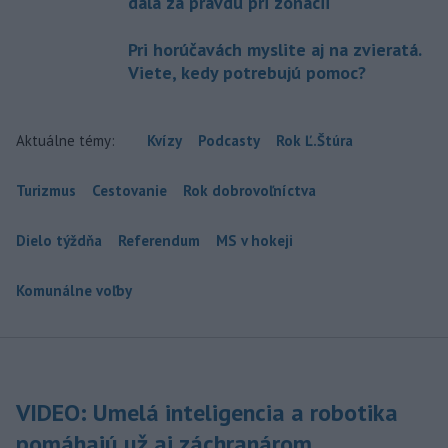
dala za pravdu pri zonácii
Pri horúčavách myslite aj na zvieratá.
Viete, kedy potrebujú pomoc?
Aktuálne témy:
Kvízy
Podcasty
Rok Ľ.Štúra
Turizmus
Cestovanie
Rok dobrovoľníctva
Dielo týždňa
Referendum
MS v hokeji
Komunálne voľby
VIDEO: Umelá inteligencia a robotika
pomáhajú už aj záchranárom