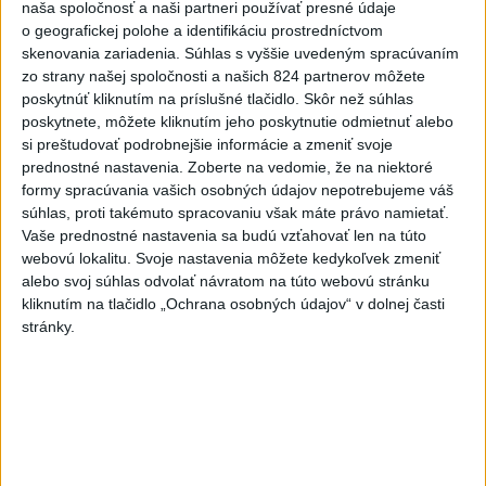
naša spoločnosť a naši partneri používať presné údaje
Najčítanejšie
o geografickej polohe a identifikáciu prostredníctvom
skenovania zariadenia. Súhlas s vyššie uvedeným spracúvaním
6h
24h
7d
zo strany našej spoločnosti a našich 824 partnerov môžete
poskytnúť kliknutím na príslušné tlačidlo. Skôr než súhlas
Český herec Vladimír Polívka odmietol
1
poskytnete, môžete kliknutím jeho poskytnutie odmietnuť alebo
zaujímavé filmové projekty
si preštudovať podrobnejšie informácie a zmeniť svoje
prednostné nastavenia.
Zoberte na vedomie, že na niektoré
formy spracúvania vašich osobných údajov nepotrebujeme váš
2
Mesto Martin vypovedalo zmluvy na tri rozpracované
súhlas, proti takémuto spracovaniu však máte právo namietať.
investičné akcie
Vaše prednostné nastavenia sa budú vzťahovať len na túto
webovú lokalitu. Svoje nastavenia môžete kedykoľvek zmeniť
3
Afganec, ktorý v Mníchove vrazil autom do davu, dostal
alebo svoj súhlas odvolať návratom na túto webovú stránku
TREST
kliknutím na tlačidlo „Ochrana osobných údajov“ v dolnej časti
stránky.
4
Predstavitelia Mladého Hlasu podali trestné oznámenie
na I. Korčoka
5
V Košiciach Nad jazerom začína výstavba
chodníka,otvorili aj pumptrack
6
ZRÁŽKA VLAKU S AUTOM V LOZORNE: Rušňovodič jej