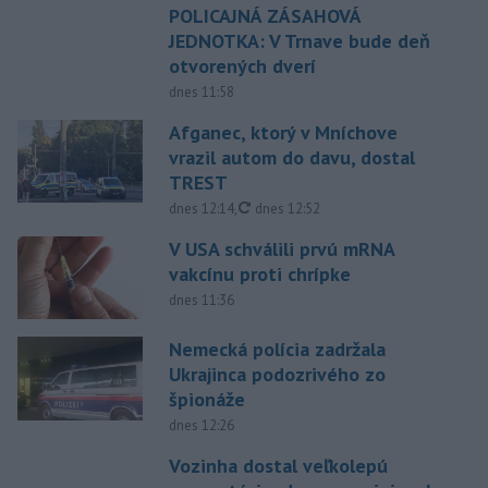
POLICAJNÁ ZÁSAHOVÁ
JEDNOTKA: V Trnave bude deň
otvorených dverí
dnes 11:58
Afganec, ktorý v Mníchove
vrazil autom do davu, dostal
TREST
aktualizované
dnes 12:14
,
dnes 12:52
V USA schválili prvú mRNA
vakcínu proti chrípke
dnes 11:36
Nemecká polícia zadržala
Ukrajinca podozrivého zo
špionáže
dnes 12:26
Vozinha dostal veľkolepú