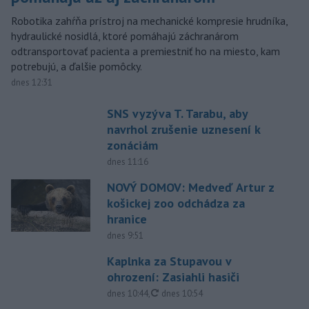
Robotika zahŕňa prístroj na mechanické kompresie hrudníka,
hydraulické nosidlá, ktoré pomáhajú záchranárom
odtransportovať pacienta a premiestniť ho na miesto, kam
potrebujú, a ďalšie pomôcky.
dnes 12:31
SNS vyzýva T. Tarabu, aby
navrhol zrušenie uznesení k
zonáciám
dnes 11:16
NOVÝ DOMOV: Medveď Artur z
košickej zoo odchádza za
hranice
dnes 9:51
Kaplnka za Stupavou v
ohrození: Zasiahli hasiči
aktualizované
dnes 10:44
,
dnes 10:54