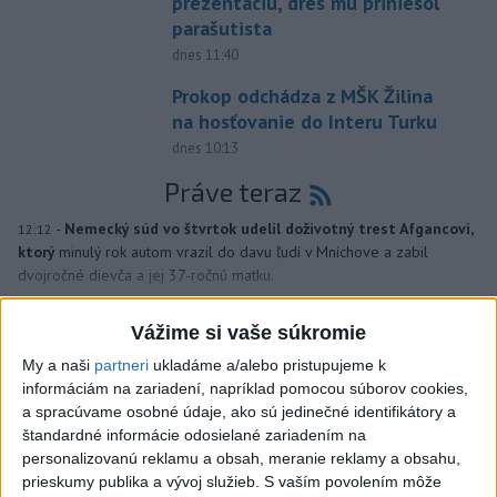
prezentáciu, dres mu priniesol
parašutista
dnes 11:40
Prokop odchádza z MŠK Žilina
na hosťovanie do Interu Turku
dnes 10:13
Práve teraz
-
Nemecký súd vo štvrtok udelil doživotný trest Afgancovi,
12:12
ktorý
minulý rok autom vrazil do davu ľudí v Mníchove a zabil
dvojročné dievča a jej 37-ročnú matku.
Viac
Vážime si vaše súkromie
Videá a prenosy TASR TV
My a naši
partneri
ukladáme a/alebo pristupujeme k
informáciám na zariadení, napríklad pomocou súborov cookies,
VIDEO: Umelá inteligencia a robotika
a spracúvame osobné údaje, ako sú jedinečné identifikátory a
pomáhajú už aj záchranárom
štandardné informácie odosielané zariadením na
personalizovanú reklamu a obsah, meranie reklamy a obsahu,
prieskumy publika a vývoj služieb.
S vaším povolením môže
Viac