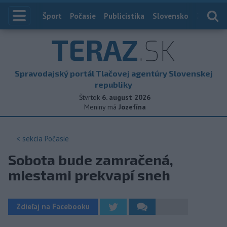
Index
Šport
Počasie
Publicistika
Slovensko
Zahranič
TERAZ
.SK
Spravodajský portál Tlačovej agentúry Slovenskej
republiky
Štvrtok
6. august 2026
Meniny má
Jozefína
< sekcia
Počasie
Sobota bude zamračená,
miestami prekvapí sneh
Zdieľaj na Facebooku