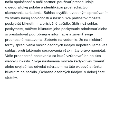
turista
naša spoločnosť a naši partneri používať presné údaje
o geografickej polohe a identifikáciu prostredníctvom
3
VEĽKÁ PREDPOVEĎ POČASIA: Extrémne horúčavy
skenovania zariadenia. Súhlas s vyššie uvedeným spracúvaním
ustúpili. Alebo žeby nie?
zo strany našej spoločnosti a našich 824 partnerov môžete
poskytnúť kliknutím na príslušné tlačidlo. Skôr než súhlas
4
Skončili ďalšie desiatky menších pôšt, samosprávam sa
poskytnete, môžete kliknutím jeho poskytnutie odmietnuť alebo
to nepáči
si preštudovať podrobnejšie informácie a zmeniť svoje
prednostné nastavenia.
Zoberte na vedomie, že na niektoré
5
Festival Lovestream 2026 pokračuje, druhý deň zakončil
formy spracúvania vašich osobných údajov nepotrebujeme váš
Robbie Williams
súhlas, proti takémuto spracovaniu však máte právo namietať.
Vaše prednostné nastavenia sa budú vzťahovať len na túto
6
Prešov remizoval v domácom dueli 3. kola s Liptovským
webovú lokalitu. Svoje nastavenia môžete kedykoľvek zmeniť
Mikulášom
alebo svoj súhlas odvolať návratom na túto webovú stránku
kliknutím na tlačidlo „Ochrana osobných údajov“ v dolnej časti
7
Futbalisti Ružomberka podľahli Podbrezovej v 3. kole
stránky.
Najnovšie správy na Teraz.sk
Vyhlásenia
Priame prenosy z Národnej rady SR