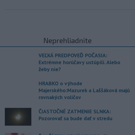
Neprehliadnite
VEĽKÁ PREDPOVEĎ POČASIA:
Extrémne horúčavy ustúpili. Alebo
žeby nie?
HRABKO o výhode
Majerského:Mazurek a Laššáková majú
rovnakých voličov
ČIASTOČNÉ ZATMENIE SLNKA:
Pozorovať sa bude dať v stredu