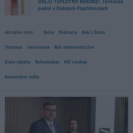
ĎALŠÍ TEPLOTNÝ REKORD: Tentoraz
padol v Dolných Plachtinciach
Aktuálne témy:
Kvízy
Podcasty
Rok Ľ.Štúra
Turizmus
Cestovanie
Rok dobrovoľníctva
Dielo týždňa
Referendum
MS v hokeji
Komunálne voľby