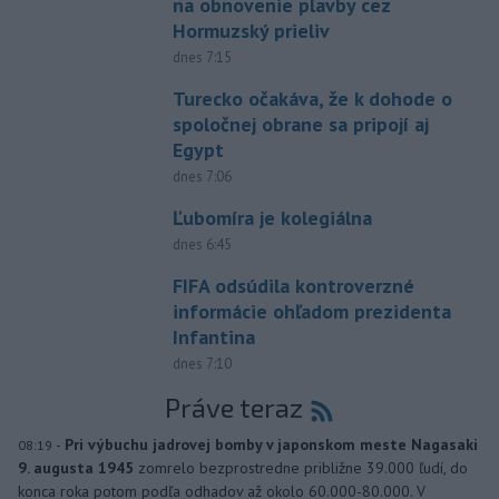
na obnovenie plavby cez
Hormuzský prieliv
dnes 7:15
Turecko očakáva, že k dohode o
spoločnej obrane sa pripojí aj
Egypt
dnes 7:06
Ľubomíra je kolegiálna
dnes 6:45
FIFA odsúdila kontroverzné
informácie ohľadom prezidenta
Infantina
dnes 7:10
Práve teraz
-
Pri výbuchu jadrovej bomby v japonskom meste Nagasaki
08:19
9. augusta 1945
zomrelo bezprostredne približne 39.000 ľudí, do
konca roka potom podľa odhadov až okolo 60.000-80.000. V