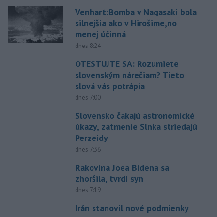
Venhart:Bomba v Nagasaki bola
silnejšia ako v Hirošime,no
menej účinná
dnes 8:24
OTESTUJTE SA: Rozumiete
slovenským nárečiam? Tieto
slová vás potrápia
dnes 7:00
Slovensko čakajú astronomické
úkazy, zatmenie Slnka striedajú
Perzeidy
dnes 7:36
Rakovina Joea Bidena sa
zhoršila, tvrdí syn
dnes 7:19
Irán stanovil nové podmienky