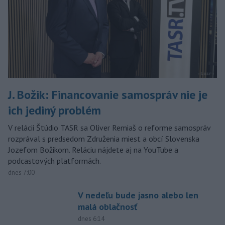
J. Božik: Financovanie samospráv nie je
ich jediný problém
V relácii Štúdio TASR sa Oliver Remiaš o reforme samospráv
rozprával s predsedom Združenia miest a obcí Slovenska
Jozefom Božikom. Reláciu nájdete aj na YouTube a
podcastových platformách.
dnes 7:00
V nedeľu bude jasno alebo len
malá oblačnosť
dnes 6:14