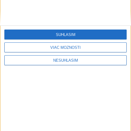
SÚHLASÍM
VIAC MOŽNOSTÍ
NESÚHLASÍM
....