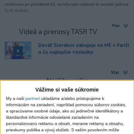
rozhovore pri príležitosti 81. výročia tejto udalosti to uviedol jadrový
fyzik Venhart.
Viac
Videá a prenosy TASR TV
Deväť Slovákov zabojuje na ME v Paríži
o čo najlepšie výsledky
Viac
Najčítanejšie
Vážime si vaše súkromie
6h
24h
7d
My a naši
partneri
ukladáme a/alebo pristupujeme k
informáciám na zariadení, napríklad pomocou súborov cookies,
DRÁMA V PARLAMENTE: Poslankyňa
1
a spracúvame osobné údaje, ako sú jedinečné identifikátory a
hádzala do premiéra vajíčka
štandardné informácie odosielané zariadením na
personalizovanú reklamu a obsah, meranie reklamy a obsahu,
2
SMRŤ V HORÁCH: V Západných Tatrách zomrel 76-ročný
prieskumy publika a vývoj služieb.
S vaším povolením môže