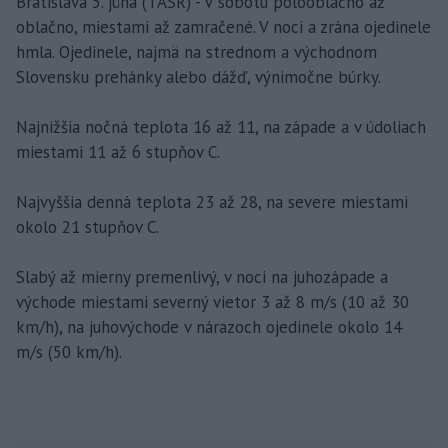
Bratislava 5. júna (TASR) - V sobotu polooblačno až
oblačno, miestami až zamračené. V noci a zrána ojedinele
hmla. Ojedinele, najmä na strednom a východnom
Slovensku prehánky alebo dážď, výnimočne búrky.
Najnižšia nočná teplota 16 až 11, na západe a v údoliach
miestami 11 až 6 stupňov C.
Najvyššia denná teplota 23 až 28, na severe miestami
okolo 21 stupňov C.
Slabý až mierny premenlivý, v noci na juhozápade a
východe miestami severný vietor 3 až 8 m/s (10 až 30
km/h), na juhovýchode v nárazoch ojedinele okolo 14
m/s (50 km/h).