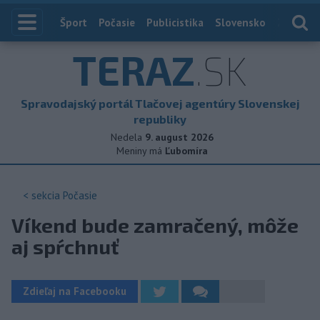
Index
Šport
Počasie
Publicistika
Slovensko
Zahranič
TERAZ
.SK
Spravodajský portál Tlačovej agentúry Slovenskej
republiky
Nedela
9. august 2026
Meniny má
Ľubomíra
< sekcia
Počasie
Víkend bude zamračený, môže
aj spŕchnuť
Zdieľaj na Facebooku