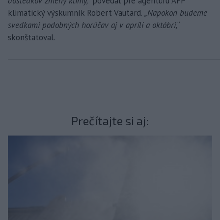
dôsledkov zmeny klímy,“
povedal pre agentúru AFP
klimatický výskumník Robert Vautard.
„Napokon budeme
svedkami podobných horúčav aj v apríli a októbri,
“
skonštatoval.
Prečítajte si aj: