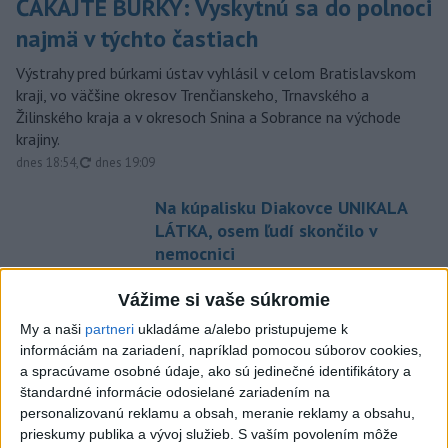
ČAKAJTE BÚRKY: Vyskytnú sa do polnoci
najmä v týchto častiach
Výstrahy pred búrkami ústav vyhlásil v celom Bratislavskom
kraji, vo väčšine okresov Trenčianskeho, Trnavského a
Žilinského kraja a v okresoch Snina a Sobrance na východe
krajiny.
aktualizované
dnes 18:54
,
dnes 19:09
Na kúpalisku Diakovce UNIKALA
LÁTKA, osem ľudí skončilo v
nemocnici
aktualizované
dnes 18:23
,
dnes 21:38
Vážime si vaše súkromie
Francúzski vinári sa po
My a naši
partneri
ukladáme a/alebo pristupujeme k
požiaroch obávajú dymovej
informáciám na zariadení, napríklad pomocou súborov cookies,
príchute vo víne
a spracúvame osobné údaje, ako sú jedinečné identifikátory a
dnes 21:44
štandardné informácie odosielané zariadením na
personalizovanú reklamu a obsah, meranie reklamy a obsahu,
Uganda schválila vyslanie
prieskumy publika a vývoj služieb.
S vaším povolením môže
vojakov do medzinárodných síl