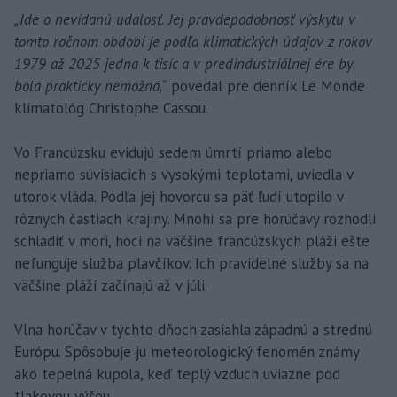
„Ide o nevídanú udalosť. Jej pravdepodobnosť výskytu v
tomto ročnom období je podľa klimatických údajov z rokov
1979 až 2025 jedna k tisíc a v predindustriálnej ére by
bola prakticky nemožná,“
povedal pre denník Le Monde
klimatológ Christophe Cassou.
Vo Francúzsku evidujú sedem úmrtí priamo alebo
nepriamo súvisiacich s vysokými teplotami, uviedla v
utorok vláda. Podľa jej hovorcu sa päť ľudí utopilo v
rôznych častiach krajiny. Mnohí sa pre horúčavy rozhodli
schladiť v mori, hoci na väčšine francúzskych pláži ešte
nefunguje služba plavčíkov. Ich pravidelné služby sa na
väčšine pláží začínajú až v júli.
Vlna horúčav v týchto dňoch zasiahla západnú a strednú
Európu. Spôsobuje ju meteorologický fenomén známy
ako tepelná kupola, keď teplý vzduch uviazne pod
tlakovou výšou.