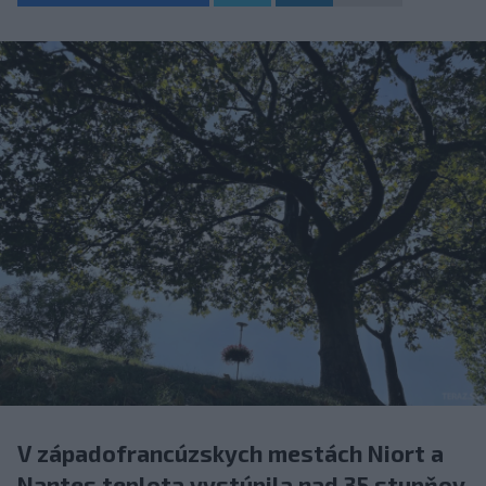
V západofrancúzskych mestách Niort a
Nantes teplota vystúpila nad 35 stupňov