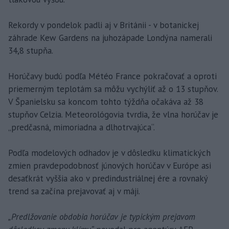
Rekordy v pondelok padli aj v Británii - v botanickej
záhrade Kew Gardens na juhozápade Londýna namerali
34,8 stupňa.
Horúčavy budú podľa Météo France pokračovať a oproti
priemerným teplotám sa môžu vychýliť až o 13 stupňov.
V Španielsku sa koncom tohto týždňa očakáva až 38
stupňov Celzia. Meteorológovia tvrdia, že vlna horúčav je
„predčasná, mimoriadna a dlhotrvajúca“.
Podľa modelových odhadov je v dôsledku klimatických
zmien pravdepodobnosť júnových horúčav v Európe asi
desaťkrát vyššia ako v predindustriálnej ére a rovnaký
trend sa začína prejavovať aj v máji.
„Predlžovanie obdobia horúčav je typickým prejavom