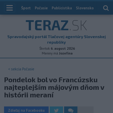
Index
Šport
Počasie
Publicistika
Slovensko
Zahranič
TERAZ
.SK
Spravodajský portál Tlačovej agentúry Slovenskej
republiky
Štvrtok
6. august 2026
Meniny má
Jozefína
< sekcia
Počasie
Pondelok bol vo Francúzsku
najteplejším májovým dňom v
histórii meraní
Zdieľaj na Facebooku