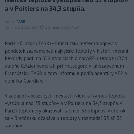
a v Poitiers na 34,3 stupňa.
Autor
TASR
aktualizované
26. mája 2026 8:57
,
26. mája 2026 9:23
Paríž 26. mája (TASR) - Francúzski meteorológovia v
pondelok zaznamenali najvyššie teploty v histórii meraní.
Rekordy padli na 352 staniciach a najvyššiu teplotu (37,1
stupňa Celzia) namerali pri Hossegore v juhozápadnom
Francúzsku. TASR o tom informuje podľa agentúry AFP a
denníka Guardian.
V západofrancúzskych mestách Niort a Nantes teplota
vystúpila nad 35 stupňov a v Poitiers na 34,3 stupňa. V
Paríži teplomery ukazovali takmer 33 stupňov, v utorok
sa v Bretónsku očakávajú teploty v rozmedzí 33 až 35
stupňov.