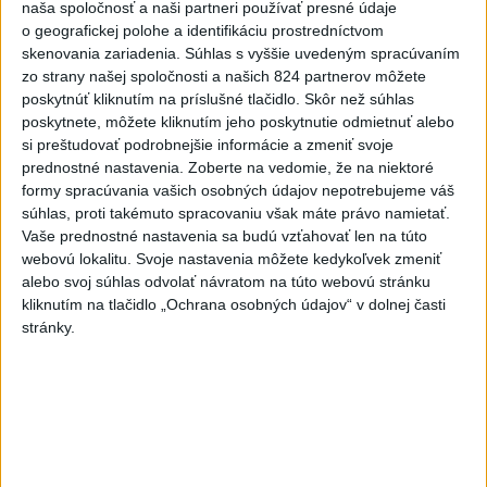
naša spoločnosť a naši partneri používať presné údaje
v Pásme Gazy
o geografickej polohe a identifikáciu prostredníctvom
dnes 20:49
skenovania zariadenia. Súhlas s vyššie uvedeným spracúvaním
zo strany našej spoločnosti a našich 824 partnerov môžete
Pre únik ropy z tankera pri
poskytnúť kliknutím na príslušné tlačidlo. Skôr než súhlas
Ománe hrozí ekologická
poskytnete, môžete kliknutím jeho poskytnutie odmietnuť alebo
katastrofa
si preštudovať podrobnejšie informácie a zmeniť svoje
dnes 21:59
prednostné nastavenia.
Zoberte na vedomie, že na niektoré
formy spracúvania vašich osobných údajov nepotrebujeme váš
Ráž: Podpísali sme zmluvu k
súhlas, proti takémuto spracovaniu však máte právo namietať.
dokumentácii obnovy hlavnej
Vaše prednostné nastavenia sa budú vzťahovať len na túto
stanice
webovú lokalitu. Svoje nastavenia môžete kedykoľvek zmeniť
dnes 15:26
alebo svoj súhlas odvolať návratom na túto webovú stránku
kliknutím na tlačidlo „Ochrana osobných údajov“ v dolnej časti
KDH žiada ministra vnútra o
stránky.
vysvetlenie nákupu
kamerových systémov
dnes 17:40
V Budapešti opäť padol
teplotný rekord, tretí za päť
týždňov