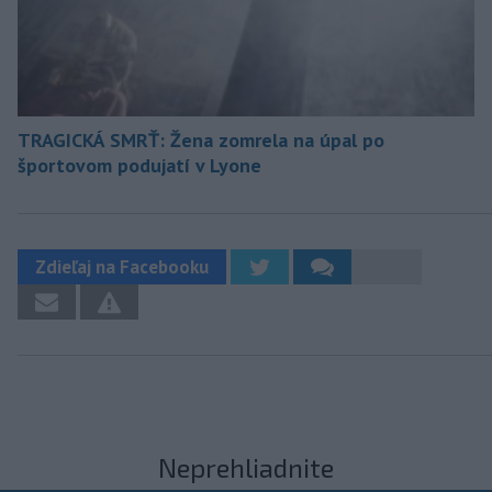
TRAGICKÁ SMRŤ: Žena zomrela na úpal po
športovom podujatí v Lyone
Zdieľaj na Facebooku
Neprehliadnite