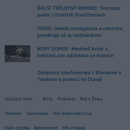
ĎALŠÍ TEPLOTNÝ REKORD: Tentoraz
padol v Dolných Plachtinciach
VIDEO: Umelá inteligencia a robotika
pomáhajú už aj záchranárom
NOVÝ DOMOV: Medveď Artur z
košickej zoo odchádza za hranice
Orbánová telefonovala s Blanárom a
Tarabom o pomoci na Dunaji
Aktuálne témy:
Kvízy
Podcasty
Rok Ľ.Štúra
Turizmus
Cestovanie
Rok dobrovoľníctva
Dielo týždňa
Referendum
MS v hokeji