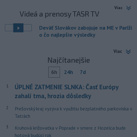
Viac
Videá a prenosy TASR TV
Deväť Slovákov zabojuje na ME v Paríži
o čo najlepšie výsledky
Viac
Najčítanejšie
6h
24h
7d
ÚPLNÉ ZATMENIE SLNKA: Časť Európy
1
zahalí tma, hrozia dôsledky
2
Prešovský kraj vyzýva k využitiu bezplatného parkoviska v
Tatrách
3
Kruhová križovatka v Poprade v smere z Hozelca bude
hotová budúci rok