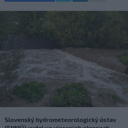
Slovenský hydrometeorologický ústav
(SHMÚ) vydal vo viacerých okresoch