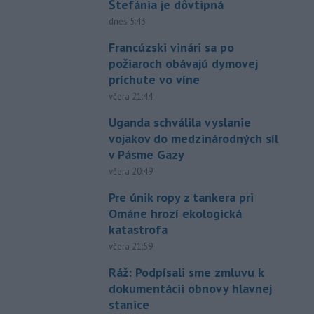
Štefánia je dôvtipná
dnes 5:43
Francúzski vinári sa po
požiaroch obávajú dymovej
príchute vo víne
včera 21:44
Uganda schválila vyslanie
vojakov do medzinárodných síl
v Pásme Gazy
včera 20:49
Pre únik ropy z tankera pri
Ománe hrozí ekologická
katastrofa
včera 21:59
Ráž: Podpísali sme zmluvu k
dokumentácii obnovy hlavnej
stanice