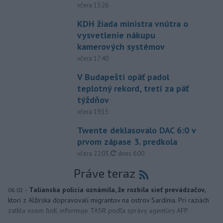
včera 15:26
KDH žiada ministra vnútra o
vysvetlenie nákupu
kamerových systémov
včera 17:40
V Budapešti opäť padol
teplotný rekord, tretí za päť
týždňov
včera 19:15
Twente deklasovalo DAC 6:0 v
prvom zápase 3. predkola
aktualizované
včera 22:03
,
dnes 6:00
Práve teraz
-
Talianska polícia oznámila, že rozbila sieť prevádzačov,
06:02
ktorí z Alžírska dopravovali migrantov na ostrov Sardínia. Pri raziách
zatkla osem ľudí, informuje TASR podľa správy agentúry AFP.