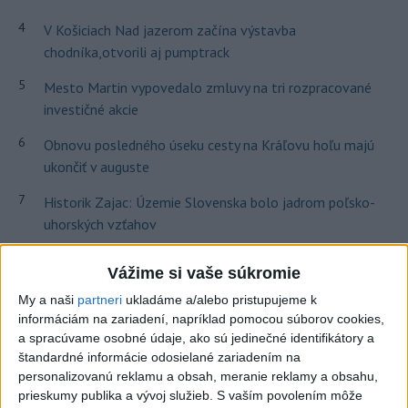
4
V Košiciach Nad jazerom začína výstavba
chodníka,otvorili aj pumptrack
5
Mesto Martin vypovedalo zmluvy na tri rozpracované
investičné akcie
6
Obnovu posledného úseku cesty na Kráľovu hoľu majú
ukončiť v auguste
7
Historik Zajac: Územie Slovenska bolo jadrom poľsko-
uhorských vzťahov
Vážime si vaše súkromie
Najnovšie správy na Teraz.sk
My a naši
partneri
ukladáme a/alebo pristupujeme k
Vyhlásenia
informáciám na zariadení, napríklad pomocou súborov cookies,
a spracúvame osobné údaje, ako sú jedinečné identifikátory a
Priame prenosy z Národnej rady SR
štandardné informácie odosielané zariadením na
personalizovanú reklamu a obsah, meranie reklamy a obsahu,
prieskumy publika a vývoj služieb.
S vaším povolením môže