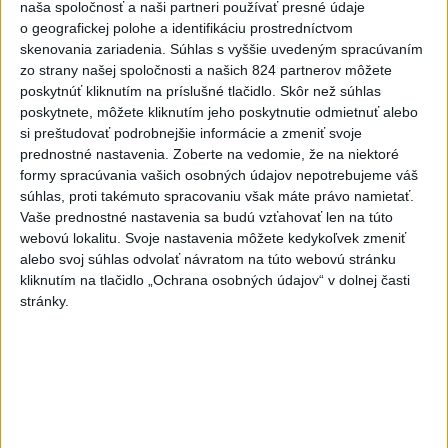
naša spoločnosť a naši partneri používať presné údaje
Politika na sociálnych sieťach
o geografickej polohe a identifikáciu prostredníctvom
skenovania zariadenia. Súhlas s vyššie uvedeným spracúvaním
zo strany našej spoločnosti a našich 824 partnerov môžete
Zobraziť viac
Info
poskytnúť kliknutím na príslušné tlačidlo. Skôr než súhlas
poskytnete, môžete kliknutím jeho poskytnutie odmietnuť alebo
si preštudovať podrobnejšie informácie a zmeniť svoje
Najnovšie videá
Najsledovanejšie videá
prednostné nastavenia.
Zoberte na vedomie, že na niektoré
formy spracúvania vašich osobných údajov nepotrebujeme váš
V ROKU 2015 NÁS KRITIZOVALI. DNES
súhlas, proti takémuto spracovaniu však máte právo namietať.
OPAKUJÚ NAŠE SLOVÁ
Vaše prednostné nastavenia sa budú vzťahovať len na túto
včera 17:35
|
Šutaj Eštok Matúš
|
1095
zobrazení
webovú lokalitu. Svoje nastavenia môžete kedykoľvek zmeniť
alebo svoj súhlas odvolať návratom na túto webovú stránku
NEMÁME ROPU, ALE MÁME VODU‼️JEJ
kliknutím na tlačidlo „Ochrana osobných údajov“ v dolnej časti
PREDAJ JE VLASTIZRADA‼️...
stránky.
včera 17:05
|
Jakab Július
|
2047
zobrazení
‼️TOTO JE JASNÝ ODKAZ FICOVI‼️
včera 16:20
|
Hnutie SLOVENSKO
|
8333
zobrazení
Najnovšie statusy štátnych inštitúcií