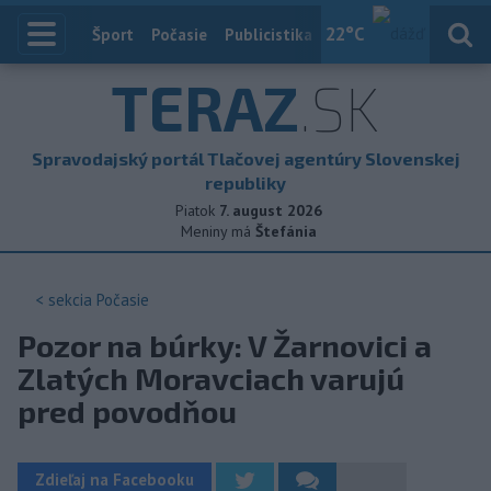
22
°C
Index
Šport
Počasie
Publicistika
Slovensko
Zahranič
TERAZ
.SK
Spravodajský portál Tlačovej agentúry Slovenskej
republiky
Piatok
7. august 2026
Meniny má
Štefánia
< sekcia
Počasie
Pozor na búrky: V Žarnovici a
Zlatých Moravciach varujú
pred povodňou
Zdieľaj na Facebooku