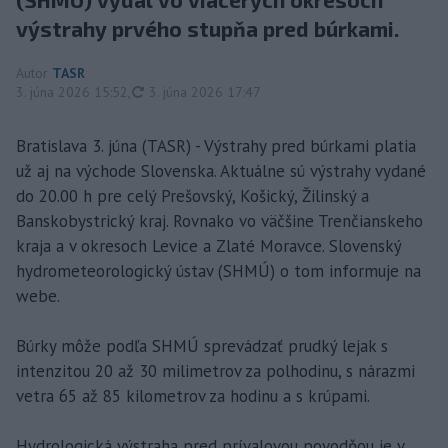
výstrahy prvého stupňa pred búrkami.
Autor
TASR
aktualizované
3. júna 2026 15:52
,
3. júna 2026 17:47
Bratislava 3. júna (TASR) - Výstrahy pred búrkami platia
už aj na východe Slovenska. Aktuálne sú výstrahy vydané
do 20.00 h pre celý Prešovský, Košický, Žilinský a
Banskobystrický kraj. Rovnako vo väčšine Trenčianskeho
kraja a v okresoch Levice a Zlaté Moravce. Slovenský
hydrometeorologický ústav (SHMÚ) o tom informuje na
webe.
Búrky môže podľa SHMÚ sprevádzať prudký lejak s
intenzitou 20 až 30 milimetrov za polhodinu, s nárazmi
vetra 65 až 85 kilometrov za hodinu a s krúpami.
Hydrologická výstraha pred prívalovou povodňou je v