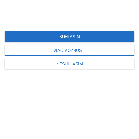
SÚHLASÍM
VIAC MOŽNOSTÍ
Neprehliadnite
NESÚHLASÍM