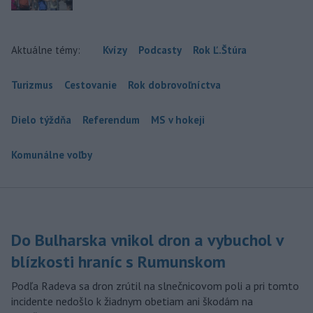
Aktuálne témy:
Kvízy
Podcasty
Rok Ľ.Štúra
Turizmus
Cestovanie
Rok dobrovoľníctva
Dielo týždňa
Referendum
MS v hokeji
Komunálne voľby
Do Bulharska vnikol dron a vybuchol v
blízkosti hraníc s Rumunskom
Podľa Radeva sa dron zrútil na slnečnicovom poli a pri tomto
incidente nedošlo k žiadnym obetiam ani škodám na