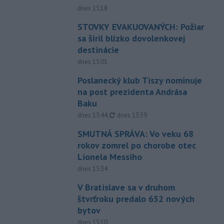
dnes 15:18
STOVKY EVAKUOVANÝCH: Požiar
sa šíril blízko dovolenkovej
destinácie
dnes 15:01
Poslanecký klub Tiszy nominuje
na post prezidenta Andrása
Baku
aktualizované
dnes 13:44
,
dnes 13:59
SMUTNÁ SPRÁVA: Vo veku 68
rokov zomrel po chorobe otec
Lionela Messiho
dnes 15:34
V Bratislave sa v druhom
štvrťroku predalo 652 nových
bytov
dnes 15:10