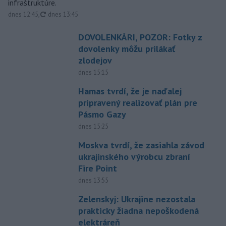
infraštruktúre.
aktualizované
dnes 12:45
,
dnes 13:45
DOVOLENKÁRI, POZOR: Fotky z
dovolenky môžu prilákať
zlodejov
dnes 15:15
Hamas tvrdí, že je naďalej
pripravený realizovať plán pre
Pásmo Gazy
dnes 15:25
Moskva tvrdí, že zasiahla závod
ukrajinského výrobcu zbraní
Fire Point
dnes 13:55
Zelenskyj: Ukrajine nezostala
prakticky žiadna nepoškodená
elektráreň