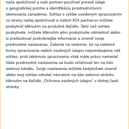
naša spoločnosť a naši partneri používať presné údaje
o geografickej polohe a identifikáciu prostredníctvom
7
INTOXIKOVALA SA OSOBA: Požiar v Braväcove zasiahol
skenovania zariadenia. Súhlas s vyššie uvedeným spracúvaním
10 stavieb
zo strany našej spoločnosti a našich 824 partnerov môžete
poskytnúť kliknutím na príslušné tlačidlo. Skôr než súhlas
poskytnete, môžete kliknutím jeho poskytnutie odmietnuť alebo
Najnovšie správy na Teraz.sk
si preštudovať podrobnejšie informácie a zmeniť svoje
Vyhlásenia
prednostné nastavenia.
Zoberte na vedomie, že na niektoré
formy spracúvania vašich osobných údajov nepotrebujeme váš
Priame prenosy z Národnej rady SR
súhlas, proti takémuto spracovaniu však máte právo namietať.
Vaše prednostné nastavenia sa budú vzťahovať len na túto
webovú lokalitu. Svoje nastavenia môžete kedykoľvek zmeniť
alebo svoj súhlas odvolať návratom na túto webovú stránku
kliknutím na tlačidlo „Ochrana osobných údajov“ v dolnej časti
Politika na sociálnych sieťach
stránky.
Zobraziť viac
Info
Najnovšie videá
Najsledovanejšie videá