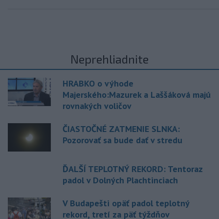
Neprehliadnite
HRABKO o výhode
Majerského:Mazurek a Laššáková majú
rovnakých voličov
ČIASTOČNÉ ZATMENIE SLNKA:
Pozorovať sa bude dať v stredu
ĎALŠÍ TEPLOTNÝ REKORD: Tentoraz
padol v Dolných Plachtinciach
V Budapešti opäť padol teplotný
rekord, tretí za päť týždňov