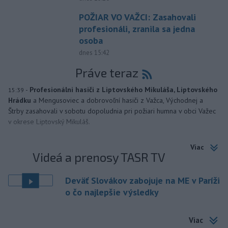
POŽIAR VO VAŽCI: Zasahovali
profesionáli, zranila sa jedna
osoba
dnes 15:42
Práve teraz
-
Profesionálni hasiči z Liptovského Mikuláša, Liptovského
15:39
Hrádku
a Mengusoviec a dobrovoľní hasiči z Važca, Východnej a
Štrby zasahovali v sobotu dopoludnia pri požiari humna v obci Važec
v okrese Liptovský Mikuláš.
Viac
Videá a prenosy TASR TV
Deväť Slovákov zabojuje na ME v Paríži
o čo najlepšie výsledky
Viac