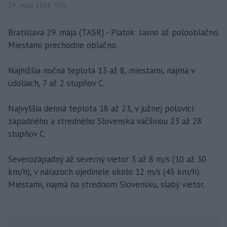
29. mája 2026 5:50
Bratislava 29. mája (TASR) - Piatok: Jasno až polooblačno.
Miestami prechodne oblačno.
Najnižšia nočná teplota 13 až 8, miestami, najmä v
údoliach, 7 až 2 stupňov C.
Najvyššia denná teplota 18 až 23, v južnej polovici
západného a stredného Slovenska väčšinou 23 až 28
stupňov C.
Severozápadný až severný vietor 3 až 8 m/s (10 až 30
km/h), v nárazoch ojedinele okolo 12 m/s (45 km/h).
Miestami, najmä na strednom Slovensku, slabý vietor.