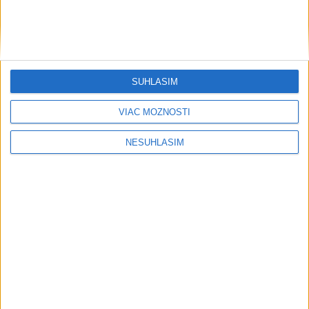
....
SÚHLASÍM
VIAC MOŽNOSTÍ
NESÚHLASÍM
....