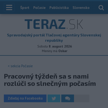
Index
Šport
Počasie
Publicistika
Slovensko
Zahranič
TERAZ
.SK
Spravodajský portál Tlačovej agentúry Slovenskej
republiky
Sobota
8. august 2026
Meniny má
Oskar
< sekcia
Počasie
Pracovný týždeň sa s nami
rozlúči so slnečným počasím
Zdieľaj na Facebooku