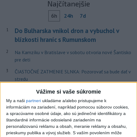
Najčítanejšie
6h
24h
7d
Do Bulharska vnikol dron a vybuchol v
1
blízkosti hraníc s Rumunskom
2
Na Kamzíku v Bratislave v sobotu otvoria nové Šantisko
pre deti
3
ČIASTOČNÉ ZATMENIE SLNKA: Pozorovať sa bude dať v
stredu
4
V časti Košice-Krásna otvorili park pomenovaný po
Vážime si vaše súkromie
kňazovi Semivanovi
My a naši
partneri
ukladáme a/alebo pristupujeme k
informáciám na zariadení, napríklad pomocou súborov cookies,
5
ÚPLNÉ ZATMENIE SLNKA: Časť Európy zahalí tma,
a spracúvame osobné údaje, ako sú jedinečné identifikátory a
hrozia dôsledky
štandardné informácie odosielané zariadením na
personalizovanú reklamu a obsah, meranie reklamy a obsahu,
6
Hasiči naďalej likvidujú rozsiahly lesný požiar v katastri
prieskumy publika a vývoj služieb.
S vaším povolením môže
obce Trstín