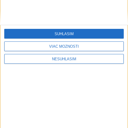
....
SÚHLASÍM
VIAC MOŽNOSTÍ
NESÚHLASÍM
Neprehliadnite