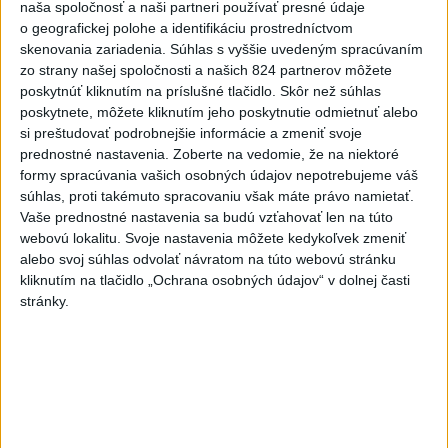
Politika na sociálnych sieťach
naša spoločnosť a naši partneri používať presné údaje
o geografickej polohe a identifikáciu prostredníctvom
skenovania zariadenia. Súhlas s vyššie uvedeným spracúvaním
Zobraziť viac
Info
zo strany našej spoločnosti a našich 824 partnerov môžete
poskytnúť kliknutím na príslušné tlačidlo. Skôr než súhlas
poskytnete, môžete kliknutím jeho poskytnutie odmietnuť alebo
Najnovšie videá
Najsledovanejšie videá
si preštudovať podrobnejšie informácie a zmeniť svoje
prednostné nastavenia.
Zoberte na vedomie, že na niektoré
Tak ako som hovoril stále - sídlisko
formy spracúvania vašich osobných údajov nepotrebujeme váš
JUH vždy bolo, je ...
súhlas, proti takémuto spracovaniu však máte právo namietať.
dnes 07:58
|
Ferenčák Ján
|
7
zobrazení
Vaše prednostné nastavenia sa budú vzťahovať len na túto
webovú lokalitu. Svoje nastavenia môžete kedykoľvek zmeniť
Ďalší útok koalície na podnikateľov
alebo svoj súhlas odvolať návratom na túto webovú stránku
dnes 07:57
|
Sloboda a Solidarita
|
119
kliknutím na tlačidlo „Ochrana osobných údajov“ v dolnej časti
zobrazení
stránky.
OČARILA VÝKONMI AJ SKROMNOSŤOU
A ÚPRIMNOSŤOU👍🏻 ĎAKUJE...
dnes 07:35
|
Jakab Július
|
1031
zobrazení
Najnovšie statusy štátnych inštitúcií