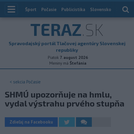
Index
Šport
Počasie
Publicistika
Slovensko
Zahranič
TERAZ
.SK
Spravodajský portál Tlačovej agentúry Slovenskej
republiky
Piatok
7. august 2026
Meniny má
Štefánia
< sekcia
Počasie
SHMÚ upozorňuje na hmlu,
vydal výstrahu prvého stupňa
Zdieľaj na Facebooku