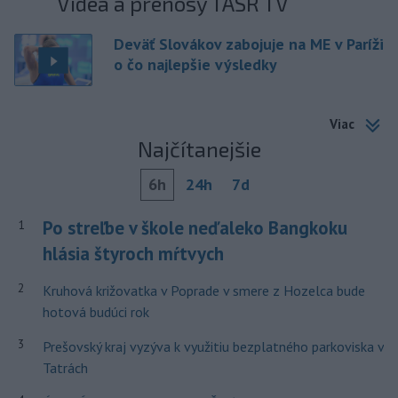
Videá a prenosy TASR TV
Deväť Slovákov zabojuje na ME v Paríži
o čo najlepšie výsledky
Viac
Najčítanejšie
6h
24h
7d
Po streľbe v škole neďaleko Bangkoku
1
hlásia štyroch mŕtvych
2
Kruhová križovatka v Poprade v smere z Hozelca bude
hotová budúci rok
3
Prešovský kraj vyzýva k využitiu bezplatného parkoviska v
Tatrách