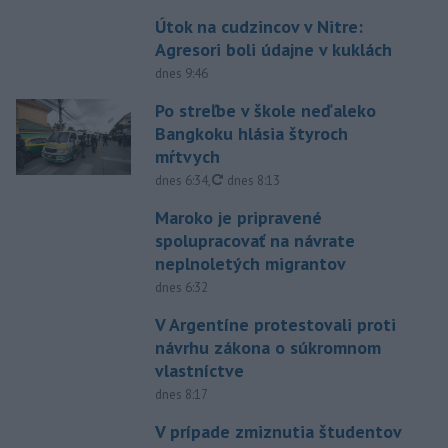
Útok na cudzincov v Nitre:
Agresori boli údajne v kuklách
dnes 9:46
Po streľbe v škole neďaleko
Bangkoku hlásia štyroch
mŕtvych
aktualizované
dnes 6:34
,
dnes 8:13
Maroko je pripravené
spolupracovať na návrate
neplnoletých migrantov
dnes 6:32
V Argentíne protestovali proti
návrhu zákona o súkromnom
vlastníctve
dnes 8:17
V prípade zmiznutia študentov