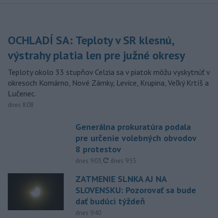
OCHLADÍ SA: Teploty v SR klesnú,
výstrahy platia len pre južné okresy
Teploty okolo 33 stupňov Celzia sa v piatok môžu vyskytnúť v
okresoch Komárno, Nové Zámky, Levice, Krupina, Veľký Krtíš a
Lučenec.
dnes 8:08
Generálna prokuratúra podala
pre určenie volebných obvodov
8 protestov
aktualizované
dnes 9:03
,
dnes 9:55
ZATMENIE SLNKA AJ NA
SLOVENSKU: Pozorovať sa bude
dať budúci týždeň
dnes 9:40