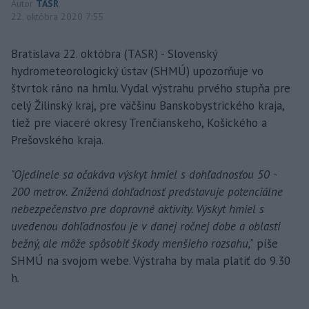
Autor
TASR
22. októbra 2020 7:55
Bratislava 22. októbra (TASR) - Slovenský
hydrometeorologický ústav (SHMÚ) upozorňuje vo
štvrtok ráno na hmlu. Vydal výstrahu prvého stupňa pre
celý Žilinský kraj, pre väčšinu Banskobystrického kraja,
tiež pre viaceré okresy Trenčianskeho, Košického a
Prešovského kraja.
"Ojedinele sa očakáva výskyt hmiel s dohľadnosťou 50 -
200 metrov. Znížená dohľadnosť predstavuje potenciálne
nebezpečenstvo pre dopravné aktivity. Výskyt hmiel s
uvedenou dohľadnosťou je v danej ročnej dobe a oblasti
bežný, ale môže spôsobiť škody menšieho rozsahu,"
píše
SHMÚ na svojom webe. Výstraha by mala platiť do 9.30
h.