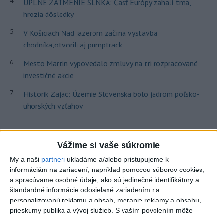
4
ÚPLNÉ ZATMENIE SLNKA: Časť Európy zahalí tma,
hrozia dôsledky
5
V Košiciach Nad jazerom začína výstavba
chodníka,otvorili aj pumptrack
6
Mesto Martin vypovedalo zmluvy na tri rozpracované
investičné akcie
7
Historik Zajac: Územie Slovenska bolo jadrom poľsko-
uhorských vzťahov
Najnovšie správy na Teraz.sk
Vážime si vaše súkromie
Vyhlásenia
My a naši
partneri
ukladáme a/alebo pristupujeme k
Priame prenosy z Národnej rady SR
informáciám na zariadení, napríklad pomocou súborov cookies,
a spracúvame osobné údaje, ako sú jedinečné identifikátory a
štandardné informácie odosielané zariadením na
personalizovanú reklamu a obsah, meranie reklamy a obsahu,
prieskumy publika a vývoj služieb.
S vaším povolením môže