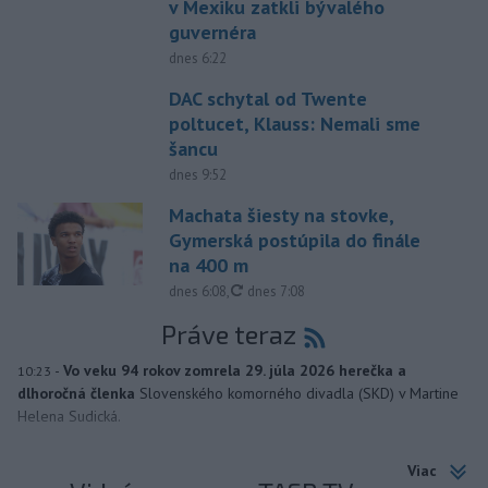
v Mexiku zatkli bývalého
guvernéra
dnes 6:22
DAC schytal od Twente
poltucet, Klauss: Nemali sme
šancu
dnes 9:52
Machata šiesty na stovke,
Gymerská postúpila do finále
na 400 m
aktualizované
dnes 6:08
,
dnes 7:08
Práve teraz
-
Vo veku 94 rokov zomrela 29. júla 2026 herečka a
10:23
dlhoročná členka
Slovenského komorného divadla (SKD) v Martine
Helena Sudická.
Viac