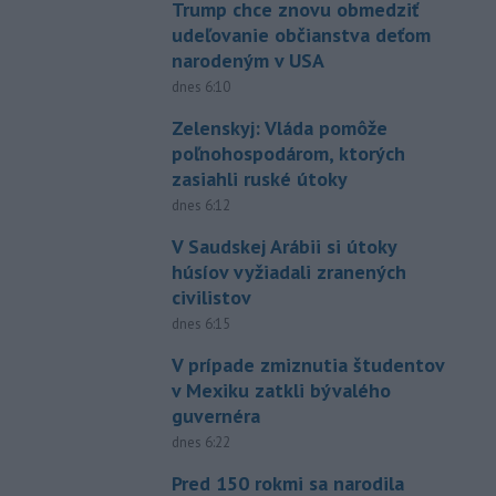
Trump chce znovu obmedziť
udeľovanie občianstva deťom
narodeným v USA
dnes 6:10
Zelenskyj: Vláda pomôže
poľnohospodárom, ktorých
zasiahli ruské útoky
dnes 6:12
V Saudskej Arábii si útoky
húsíov vyžiadali zranených
civilistov
dnes 6:15
V prípade zmiznutia študentov
v Mexiku zatkli bývalého
guvernéra
dnes 6:22
Pred 150 rokmi sa narodila