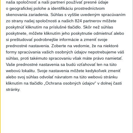
Politika na sociálnych sieťach
naša spoločnosť a naši partneri používať presné údaje
o geografickej polohe a identifikáciu prostredníctvom
skenovania zariadenia. Súhlas s vyššie uvedeným spracúvaním
Zobraziť viac
Info
zo strany našej spoločnosti a našich 824 partnerov môžete
poskytnúť kliknutím na príslušné tlačidlo. Skôr než súhlas
poskytnete, môžete kliknutím jeho poskytnutie odmietnuť alebo
Najnovšie videá
Najsledovanejšie videá
si preštudovať podrobnejšie informácie a zmeniť svoje
prednostné nastavenia.
Zoberte na vedomie, že na niektoré
40.⁠ ⁠výročie smrti Hartmuta Tautza:
formy spracúvania vašich osobných údajov nepotrebujeme váš
MÁM PRÁVO ODÍSŤ AJ...
súhlas, proti takémuto spracovaniu však máte právo namietať.
dnes 04:20
|
Ústav pamäti národa
|
114
Vaše prednostné nastavenia sa budú vzťahovať len na túto
zobrazení
webovú lokalitu. Svoje nastavenia môžete kedykoľvek zmeniť
alebo svoj súhlas odvolať návratom na túto webovú stránku
V ROKU 2015 NÁS KRITIZOVALI. DNES
kliknutím na tlačidlo „Ochrana osobných údajov“ v dolnej časti
OPAKUJÚ NAŠE SLOVÁ
stránky.
včera 17:35
|
Šutaj Eštok Matúš
|
1095
zobrazení
NEMÁME ROPU, ALE MÁME VODU‼️JEJ
PREDAJ JE VLASTIZRADA‼️...
včera 17:05
|
Jakab Július
|
2105
zobrazení
Najnovšie statusy štátnych inštitúcií