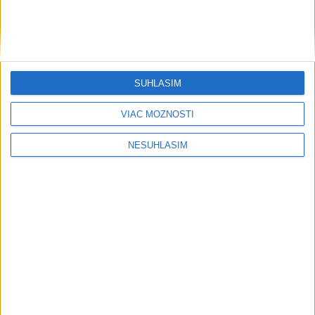
najkrajšie miesta Kefalónie
Počasie
SÚHLASÍM
AKTUÁLNA PREDPOVEĎ POČASIA NA SEDEM DNÍ
VIAC MOŽNOSTÍ
NESÚHLASÍM
....
....