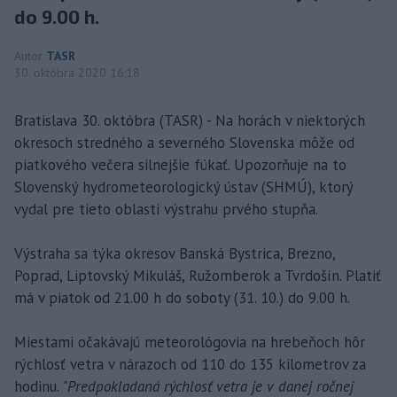
do 9.00 h.
Autor
TASR
30. októbra 2020 16:18
Bratislava 30. októbra (TASR) - Na horách v niektorých
okresoch stredného a severného Slovenska môže od
piatkového večera silnejšie fúkať. Upozorňuje na to
Slovenský hydrometeorologický ústav (SHMÚ), ktorý
vydal pre tieto oblasti výstrahu prvého stupňa.
Výstraha sa týka okresov Banská Bystrica, Brezno,
Poprad, Liptovský Mikuláš, Ružomberok a Tvrdošín. Platiť
má v piatok od 21.00 h do soboty (31. 10.) do 9.00 h.
Miestami očakávajú meteorológovia na hrebeňoch hôr
rýchlosť vetra v nárazoch od 110 do 135 kilometrov za
hodinu.
"Predpokladaná rýchlosť vetra je v danej ročnej