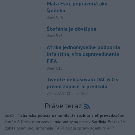
Mata Hari, popravená ako
špiónka
dnes 5:46
Štefánia je dôvtipná
dnes 5:43
Afrika jednomyseľne podporila
Infantina, víta ospravedlnenie
FIFA
dnes 6:18
Twente deklasovalo DAC 6:0 v
prvom zápase 3. predkola
aktualizované
včera 22:03
,
dnes 6:00
Práve teraz
-
Talianska polícia oznámila, že rozbila sieť prevádzačov,
06:02
ktorí z Alžírska dopravovali migrantov na ostrov Sardínia. Pri raziách
zatkla osem ľudí, informuje TASR podľa správy agentúry AFP.