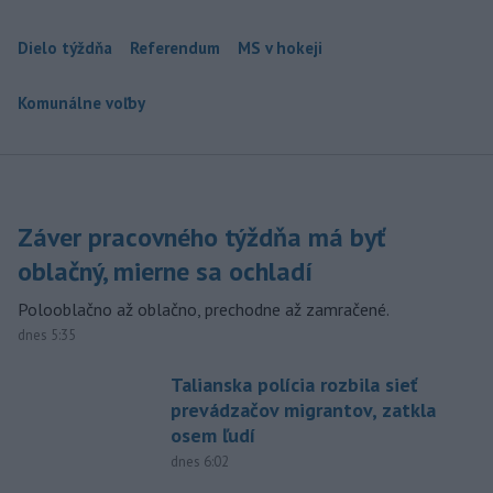
Dielo týždňa
Referendum
MS v hokeji
Komunálne voľby
Záver pracovného týždňa má byť
oblačný, mierne sa ochladí
Polooblačno až oblačno, prechodne až zamračené.
dnes 5:35
Talianska polícia rozbila sieť
prevádzačov migrantov, zatkla
osem ľudí
dnes 6:02