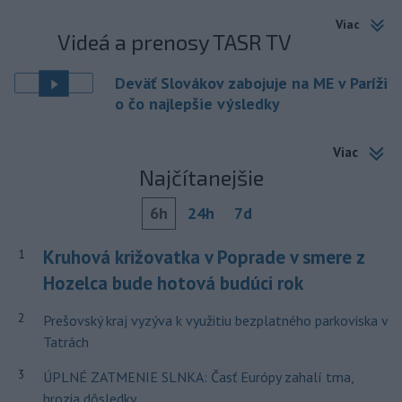
Viac
Videá a prenosy TASR TV
Deväť Slovákov zabojuje na ME v Paríži
o čo najlepšie výsledky
Viac
Najčítanejšie
6h
24h
7d
Kruhová križovatka v Poprade v smere z
1
Hozelca bude hotová budúci rok
2
Prešovský kraj vyzýva k využitiu bezplatného parkoviska v
Tatrách
3
ÚPLNÉ ZATMENIE SLNKA: Časť Európy zahalí tma,
hrozia dôsledky