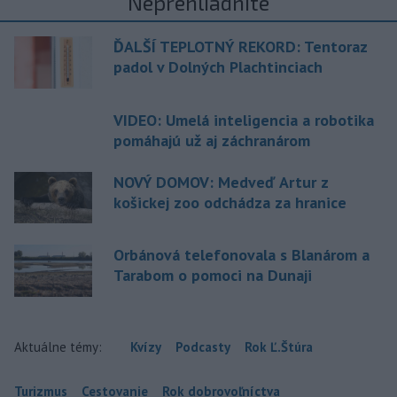
Neprehliadnite
ĎALŠÍ TEPLOTNÝ REKORD: Tentoraz
padol v Dolných Plachtinciach
VIDEO: Umelá inteligencia a robotika
pomáhajú už aj záchranárom
NOVÝ DOMOV: Medveď Artur z
košickej zoo odchádza za hranice
Orbánová telefonovala s Blanárom a
Tarabom o pomoci na Dunaji
Aktuálne témy:
Kvízy
Podcasty
Rok Ľ.Štúra
Turizmus
Cestovanie
Rok dobrovoľníctva