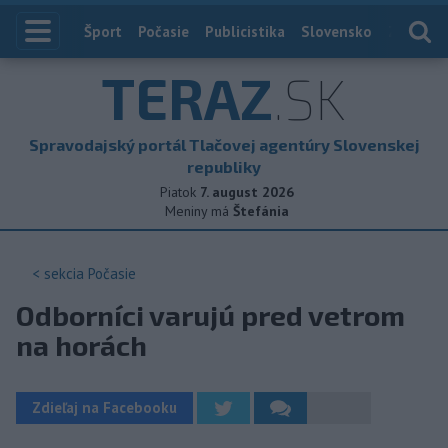
Index
Šport
Počasie
Publicistika
Slovensko
Zahranič
TERAZ
.SK
Spravodajský portál Tlačovej agentúry Slovenskej
republiky
Piatok
7. august 2026
Meniny má
Štefánia
< sekcia
Počasie
Odborníci varujú pred vetrom
na horách
Zdieľaj na Facebooku