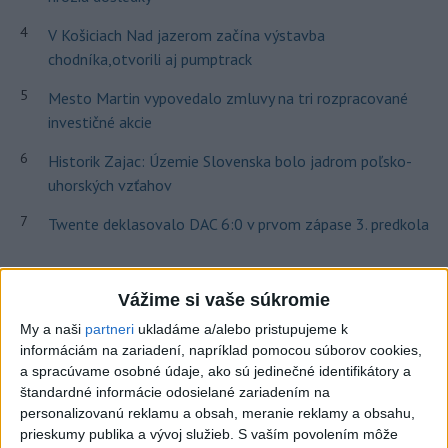
4
V Košiciach Nad jazerom začína výstavba
chodníka,otvorili aj pumptrack
5
Mesto Martin vypovedalo zmluvy na tri rozpracované
investičné akcie
6
Historik Zajac: Územie Slovenska bolo jadrom poľsko-
uhorských vzťahov
7
Twente deklasovalo DAC 6:0 v prvom zápase 3. predkola
Najnovšie správy na Teraz.sk
Vážime si vaše súkromie
Vyhlásenia
My a naši
partneri
ukladáme a/alebo pristupujeme k
informáciám na zariadení, napríklad pomocou súborov cookies,
Priame prenosy z Národnej rady SR
a spracúvame osobné údaje, ako sú jedinečné identifikátory a
štandardné informácie odosielané zariadením na
personalizovanú reklamu a obsah, meranie reklamy a obsahu,
prieskumy publika a vývoj služieb.
S vaším povolením môže