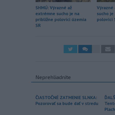
SHMÚ: Výrazné až
Výrazné 
extrémne sucho je na
sucho je 
približne polovici územia
polovici
SR
Neprehliadnite
ČIASTOČNÉ ZATMENIE SLNKA:
ĎALŠ
Pozorovať sa bude dať v stredu
Tent
Plach