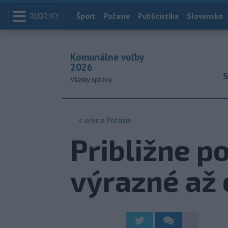
RUBRIKY
Index
Šport
Počasie
Publicistika
Slovensko
Komunálne voľby
2026
S
Všetky správy
< sekcia
Počasie
Približne p
výrazné až