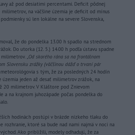
lavy až pod desiatimi percentami. Deficit pôdnej
 milimetrov, na väčšine územia je deficit od mínus
podmienky sú len lokálne na severe Slovenska,
rmoval, že do pondelka 13.00 h spadlo na strednom
ážok. Do utorka (12. 5.) 14.00 h podľa ústavu spadne
 milimetrov.
„Od skorého rána sa na frontálnom
om Slovensku zrážky (väčšinou dážď o trvaní pár
meteorológovia s tým, že za posledných 24 hodín
e územia jeden až desať milimetrov zrážok, na
ž 20 milimetrov. V Kláštore pod Znievom
de a na krajnom juhozápade počas pondelka do
alo.
ižších hodinách postúpi v brázde nízkeho tlaku do
ne rozhranie, ktoré sa bude nad nami najmä v noci na
východ. Ako priblížili, modely odhadujú, že za