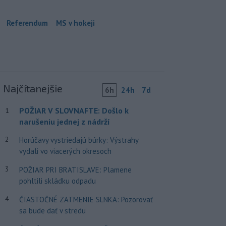
Referendum
MS v hokeji
Najčítanejšie
6h
24h
7d
POŽIAR V SLOVNAFTE: Došlo k
1
narušeniu jednej z nádrží
2
Horúčavy vystriedajú búrky: Výstrahy
vydali vo viacerých okresoch
3
POŽIAR PRI BRATISLAVE: Plamene
pohltili skládku odpadu
4
ČIASTOČNÉ ZATMENIE SLNKA: Pozorovať
sa bude dať v stredu