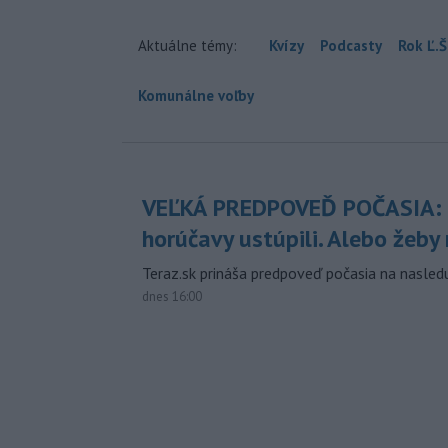
Aktuálne témy:
Kvízy
Podcasty
Rok Ľ.Š
Komunálne voľby
VEĽKÁ PREDPOVEĎ POČASIA:
horúčavy ustúpili. Alebo žeby 
Teraz.sk prináša predpoveď počasia na nasledu
dnes 16:00