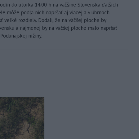
dín do utorka 14.00 h na väčšine Slovenska ďalších
ele môže podľa nich napršať aj viacej a v úhrnoch
 veľké rozdiely. Dodali, že na väčšej ploche by
vensku a najmenej by na väčšej ploche malo napršať
Podunajskej nížiny.