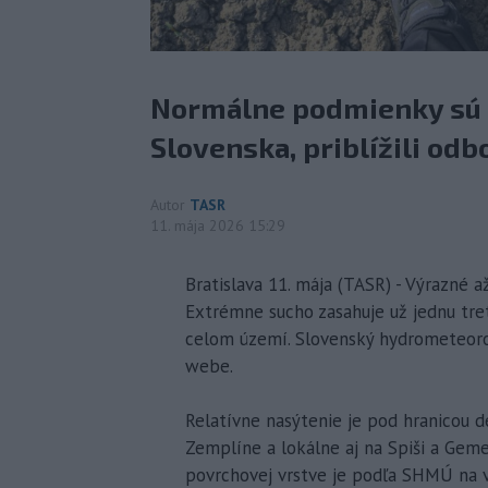
Normálne podmienky sú l
Slovenska, priblížili odbo
Autor
TASR
11. mája 2026 15:29
Bratislava 11. mája (TASR) - Výrazné a
Extrémne sucho zasahuje už jednu tret
celom území. Slovenský hydrometeoro
webe.
Relatívne nasýtenie je pod hranicou d
Zemplíne a lokálne aj na Spiši a Gemer
povrchovej vrstve je podľa SHMÚ na 