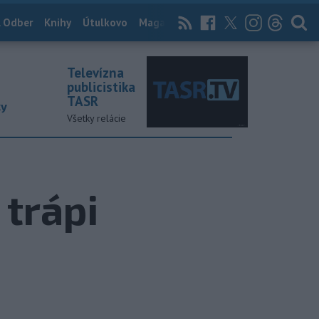
 Odber
Knihy
Útulkovo
Magazín
News Now
Archív
TASR
Televízna
publicistika
TASR
ky
Všetky relácie
 trápi