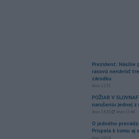
Prezident: Násilie
rasovú nenávisť tr
zárodku
dnes 12:33
POŽIAR V SLOVNAFT
narušeniu jednej z 
aktualizovan
dnes 14:20
,
dnes 15:46
O jedného prevádz
Prispela k tomu aj 
dnes 16:14