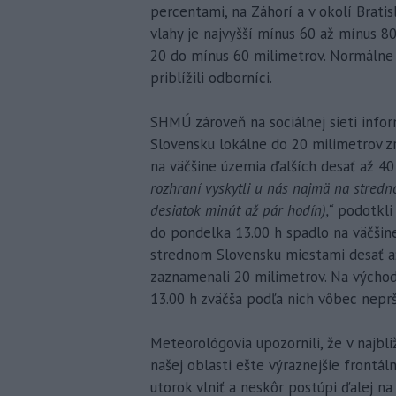
percentami, na Záhorí a v okolí Bratis
vlahy je najvyšší mínus 60 až mínus 80
20 do mínus 60 milimetrov. Normálne 
priblížili odborníci.
SHMÚ zároveň na sociálnej sieti info
Slovensku lokálne do 20 milimetrov zr
na väčšine územia ďalších desať až 40
rozhraní vyskytli u nás najmä na stredn
desiatok minút až pár hodín),“
podotkli 
do pondelka 13.00 h spadlo na väčšin
strednom Slovensku miestami desať a
zaznamenali 20 milimetrov. Na výcho
13.00 h zväčša podľa nich vôbec neprš
Meteorológovia upozornili, že v najbl
našej oblasti ešte výraznejšie frontál
utorok vlniť a neskôr postúpi ďalej na 