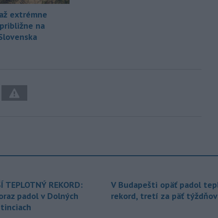
až extrémne
približne na
 Slovenska
Í TEPLOTNÝ REKORD:
V Budapešti opäť padol tep
oraz padol v Dolných
rekord, tretí za päť týždňov
tinciach