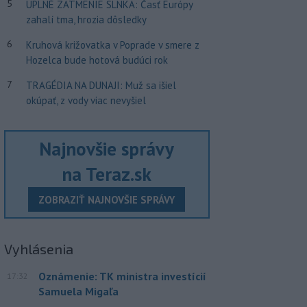
5
ÚPLNÉ ZATMENIE SLNKA: Časť Európy
zahalí tma, hrozia dôsledky
6
Kruhová križovatka v Poprade v smere z
Hozelca bude hotová budúci rok
7
TRAGÉDIA NA DUNAJI: Muž sa išiel
okúpať, z vody viac nevyšiel
Najnovšie správy
na Teraz.sk
ZOBRAZIŤ NAJNOVŠIE SPRÁVY
Vyhlásenia
Oznámenie: TK ministra investícií
17:32
Samuela Migaľa