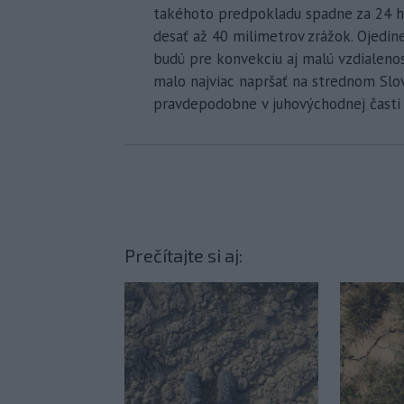
takéhoto predpokladu spadne za 24 ho
desať až 40 milimetrov zrážok. Ojedin
budú pre konvekciu aj malú vzdialenosť
malo najviac napršať na strednom Slo
pravdepodobne v juhovýchodnej časti 
Prečítajte si aj: