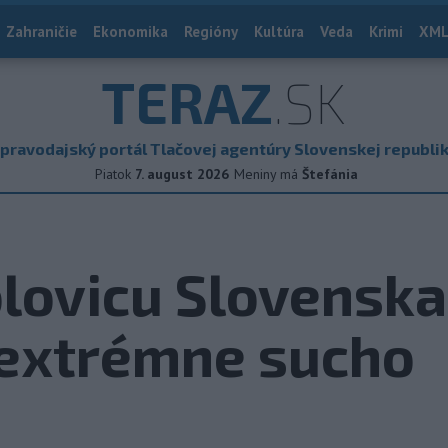
Zahraničie
Ekonomika
Regióny
Kultúra
Veda
Krimi
XML
TERAZ
.SK
pravodajský portál Tlačovej agentúry Slovenskej republi
Piatok
7. august 2026
Meniny má
Štefánia
olovicu Slovenska
 extrémne sucho