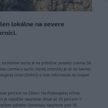
7
en lokálne na severe
rníci.
ž extrémne sucho je na približne polovici územia SR.
inu územia a sucho rôznej intenzity je už na takmer
logický ústav (SHMÚ) o tom informoval na svojom
esať percent na Záhorí. Na Podunajskej nížine,
i je najnižšie nasýtenie desať až 20 percent. V
väčšine južného Slovenska nasýtenie pod 30