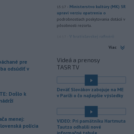
-
Ministerstvo kultúry (MK) SR
15:17
upraví verziu opatrenia o
podrobnostiach poskytovania dotácií v
pôsobnosti rezortu.
-
V bratislavskej rafinérii
14:17
Slovnaft horí uskladnený ropný
Viac
produkt.
TASR o tom informovala
rafinéria s tým, že obyvateľom nehrozí
Videá a prenosy
 páchané pre
nebezpečenstvo.
TASR TV
eba odsúdiť v
-
Jedným zo zdravotných rizík
13:50
na festivale môže byť vyššia
úroveň
hluku. Je preto dobré držať sa
Deväť Slovákov zabojuje na ME
ďalej od reproduktorov, používať
E: Došlo k
v Paríži o čo najlepšie výsledky
chrániče sluchu či dodržiavať
nádrží
prestávky.
é
-
Podporu kandidatúre
12:49
ača menej:
VIDEO: Pri pamätníku Hartmuta
Slovenskej republiky na nestále
slovenská polícia
Tautza odhalili nové
členstvo
v Bezpečnostnej rade
informačné tabule
Organizácie Spojených národov (OSN)