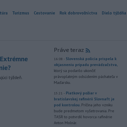
túra
Turizmus
Cestovanie
Rok dobrovoľníctva
Dielo týždňa
Práve teraz
 Extrémne
-
Slovenská polícia prispela k
16:08
objasneniu prípadu prevádzačstva,
nie?
ktorý sa podarilo ukončiť
právoplatným odsúdením páchateľa v
júci týždeň.
Maďarsku.
-
Piatkový požiar v
15:21
bratislavskej rafinérii Slovnaft je
pod kontrolou.
Príčina jeho vzniku
bude predmetom vyšetrovania. Pre
TASR to potvrdil hovorca rafinérie
Anton Molnár.