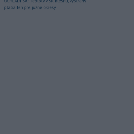
OCHLADÍ SA: Teploty v SR klesnú, výstrahy
platia len pre južné okresy