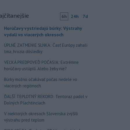
ajčítanejšie
6h
24h
7d
Horúčavy vystriedajú búrky: Výstrahy
vydali vo viacerých okresoch
ÚPLNÉ ZATMENIE SLNKA: Časť Európy zahalí
tma, hrozia dôsledky
VEĽKÁ PREDPOVEĎ POČASIA: Extrémne
horúčavy ustúpili. Alebo žeby nie?
Búrky možno očakávať počas nedele vo
viacerých regiónoch
ĎALŠÍ TEPLOTNÝ REKORD: Tentoraz padol v
Dolných Plachtinciach
V niektorých okresoch Slovenska zvýšili
výstrahu pred teplom