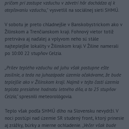
pričom pri zostupe vzduchu v závetrí hôr dochádza aj k
otepľovaniu vzduchu,"
vysvetlil na sociálnej sieti SHMÚ.
V sobotu je preto chladnejšie v Banskobystrickom ako v
Žilinskom a Trenčianskom kraji. Fohnový vietor totiž
pretrváva aj naďalej a vplyvom neho sú stále
najteplejšie lokality v Žilinskom kraji. V Žiline namerali
po 10:00 22 stupňov Celzia.
„Prílev teplého vzduchu od juhu však postupne ešte
zosilnie, a teda na juhozápade územia očakávame, že bude
teplejšie ako v Žilinskom kraji. Najmä v tejto časti územia
teplota presiahne hodnotu letného dňa, a to 25 stupňov
Celzia,"
spresnili meteorológovia.
Teplo však podľa SHMÚ dlho na Slovensku nevydrží. V
noci postúpi nad územie SR studený front, ktorý prinesie
aj zrážky, búrky a mierne ochladenie.
„Večer však bude