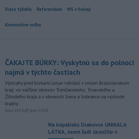
Dielo týždňa
Referendum
MS v hokeji
Komunálne voľby
ČAKAJTE BÚRKY: Vyskytnú sa do polnoci
najmä v týchto častiach
Výstrahy pred búrkami ústav vyhlásil v celom Bratislavskom
kraji, vo väčšine okresov Trenčianskeho, Trnavského a
Žilinského kraja a v okresoch Snina a Sobrance na východe
krajiny.
aktualizované
dnes 18:54
,
dnes 19:09
Na kúpalisku Diakovce UNIKALA
LÁTKA, osem ľudí skončilo v
nemocnici