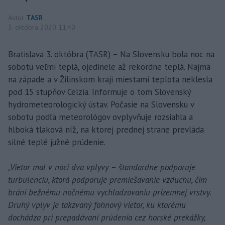
Autor
TASR
3. októbra 2020 11:40
Bratislava 3. októbra (TASR) – Na Slovensku bola noc na
sobotu veľmi teplá, ojedinele až rekordne teplá. Najmä
na západe a v Žilinskom kraji miestami teplota neklesla
pod 15 stupňov Celzia. Informuje o tom Slovenský
hydrometeorologický ústav. Počasie na Slovensku v
sobotu podľa meteorológov ovplyvňuje rozsiahla a
hlboká tlaková níž, na ktorej prednej strane prevláda
silné teplé južné prúdenie.
„Vietor mal v noci dva vplyvy – štandardne podporuje
turbulenciu, ktorá podporuje premiešavanie vzduchu, čím
bráni bežnému nočnému vychladzovaniu prízemnej vrstvy.
Druhý vplyv je takzvaný fohnový vietor, ku ktorému
dochádza pri prepadávaní prúdenia cez horské prekážky,