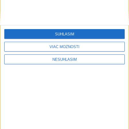
SÚHLASÍM
VIAC MOŽNOSTÍ
....
NESÚHLASÍM