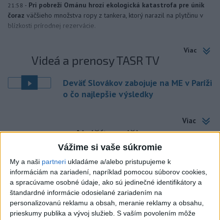
-
Pri pobreží Ománu hrozí ekologická katastrofa pre únik
21:58
čoraz
väčšieho množstva ropy z tankera, ktorý narazil na plytčinu v
blízkosti prírodnej rezervácie.
Viac
Videá a prenosy TASR TV
Deväť Slovákov zabojuje na ME v Paríži
o čo najlepšie výsledky
Viac
Najčítanejšie
Vážime si vaše súkromie
6h
24h
7d
My a naši
partneri
ukladáme a/alebo pristupujeme k
informáciám na zariadení, napríklad pomocou súborov cookies,
ÚPLNÉ ZATMENIE SLNKA: Časť Európy
1
a spracúvame osobné údaje, ako sú jedinečné identifikátory a
zahalí tma, hrozia dôsledky
štandardné informácie odosielané zariadením na
personalizovanú reklamu a obsah, meranie reklamy a obsahu,
2
Kruhová križovatka v Poprade v smere z Hozelca bude
prieskumy publika a vývoj služieb.
S vaším povolením môže