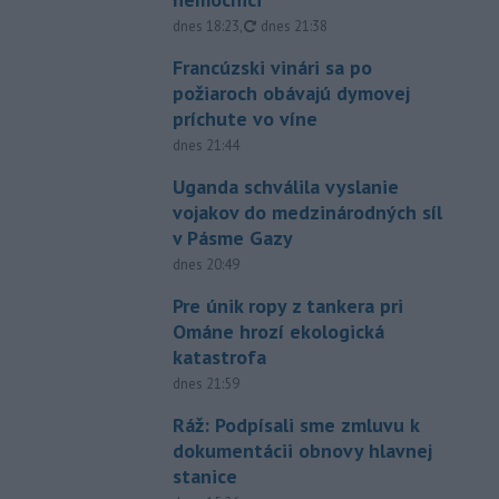
aktualizované
dnes 18:23
,
dnes 21:38
Francúzski vinári sa po
požiaroch obávajú dymovej
príchute vo víne
dnes 21:44
Uganda schválila vyslanie
vojakov do medzinárodných síl
v Pásme Gazy
dnes 20:49
Pre únik ropy z tankera pri
Ománe hrozí ekologická
katastrofa
dnes 21:59
Ráž: Podpísali sme zmluvu k
dokumentácii obnovy hlavnej
stanice