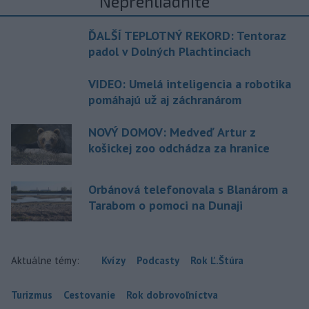
Neprehliadnite
ĎALŠÍ TEPLOTNÝ REKORD: Tentoraz
padol v Dolných Plachtinciach
VIDEO: Umelá inteligencia a robotika
pomáhajú už aj záchranárom
NOVÝ DOMOV: Medveď Artur z
košickej zoo odchádza za hranice
Orbánová telefonovala s Blanárom a
Tarabom o pomoci na Dunaji
Aktuálne témy:
Kvízy
Podcasty
Rok Ľ.Štúra
Turizmus
Cestovanie
Rok dobrovoľníctva