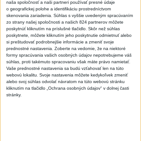
hotová budúci rok
naša spoločnosť a naši partneri používať presné údaje
o geografickej polohe a identifikáciu prostredníctvom
3
V Košiciach Nad jazerom začína výstavba
skenovania zariadenia. Súhlas s vyššie uvedeným spracúvaním
chodníka,otvorili aj pumptrack
zo strany našej spoločnosti a našich 824 partnerov môžete
poskytnúť kliknutím na príslušné tlačidlo. Skôr než súhlas
4
Na kúpalisku Diakovce UNIKALA LÁTKA, osem ľudí
poskytnete, môžete kliknutím jeho poskytnutie odmietnuť alebo
skončilo v nemocnici
si preštudovať podrobnejšie informácie a zmeniť svoje
prednostné nastavenia.
Zoberte na vedomie, že na niektoré
5
Prešovský kraj vyzýva k využitiu bezplatného parkoviska v
formy spracúvania vašich osobných údajov nepotrebujeme váš
Tatrách
súhlas, proti takémuto spracovaniu však máte právo namietať.
Vaše prednostné nastavenia sa budú vzťahovať len na túto
6
ČAKAJTE BÚRKY: Vyskytnú sa do polnoci najmä v týchto
webovú lokalitu. Svoje nastavenia môžete kedykoľvek zmeniť
častiach
alebo svoj súhlas odvolať návratom na túto webovú stránku
kliknutím na tlačidlo „Ochrana osobných údajov“ v dolnej časti
7
DPB: Všetky autobusy a trolejbusy majú klimatizáciu
stránky.
Najnovšie správy na Teraz.sk
Vyhlásenia
Priame prenosy z Národnej rady SR