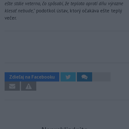
ešte stále veterno, čo spôsobí, že teplota oproti dňu výrazne
klesať nebude,"
podotkol ústav, ktorý očakáva ešte teplý
večer.
Zdieľaj na Facebooku