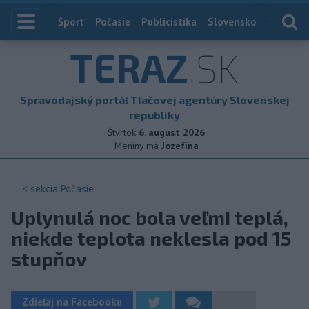
Index
Šport
Počasie
Publicistika
Slovensko
Zahranič
TERAZ
.SK
Spravodajský portál Tlačovej agentúry Slovenskej
republiky
Štvrtok
6. august 2026
Meniny má
Jozefína
< sekcia
Počasie
Uplynulá noc bola veľmi teplá,
niekde teplota neklesla pod 15
stupňov
Zdieľaj na Facebooku