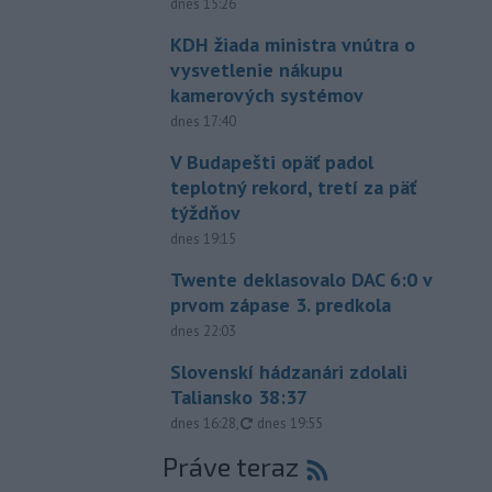
dnes 15:26
KDH žiada ministra vnútra o
vysvetlenie nákupu
kamerových systémov
dnes 17:40
V Budapešti opäť padol
teplotný rekord, tretí za päť
týždňov
dnes 19:15
Twente deklasovalo DAC 6:0 v
prvom zápase 3. predkola
dnes 22:03
Slovenskí hádzanári zdolali
Taliansko 38:37
aktualizované
dnes 16:28
,
dnes 19:55
Práve teraz