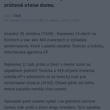
zrútená stena domu.
Autor
TASR
aktualizované
30. októbra 2020 14:31
,
30. októbra 2020 20:09
Istanbul 30. októbra (TASR) - Najmenej 14 obetí na
životoch a viac ako 400 zranených si vyžiadalo
zemetrasenie, ktoré v piatok zasiahlo Turecko a Grécko,
informovala agentúra AP.
Najmenej 12 ľudí prišlo o život v meste Izmir na
západnom pobreží Turecka a 419 utrpelo zranenia,
uviedla AP s odvolaním sa na turecký úrad pre
mimoriadne situácie (AFAD). Oblasť južne od tohto
mesta zasiahla menšia vlna cunami.
Varovanie pred cunami vydali i na gréckom ostrove
Samos, kde prišli o život dvaja tínedžeri. Tých zasiahla