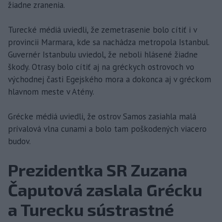
žiadne zranenia.
Turecké médiá uviedli, že zemetrasenie bolo cítiť i v
provincii Marmara, kde sa nachádza metropola Istanbul.
Guvernér Istanbulu uviedol, že neboli hlásené žiadne
škody. Otrasy bolo cítiť aj na gréckych ostrovoch vo
východnej časti Egejského mora a dokonca aj v gréckom
hlavnom meste v Atény.
Grécke médiá uviedli, že ostrov Samos zasiahla malá
prívalová vlna cunami a bolo tam poškodených viacero
budov.
Prezidentka SR Zuzana
Čaputová zaslala Grécku
a Turecku sústrastné