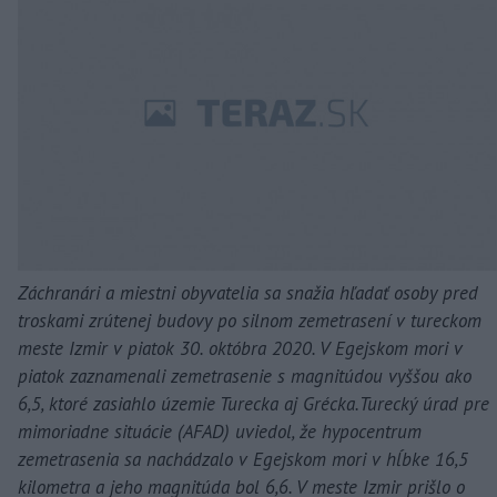
Záchranári a miestni obyvatelia sa snažia hľadať osoby pred
troskami zrútenej budovy po silnom zemetrasení v tureckom
meste Izmir v piatok 30. októbra 2020. V Egejskom mori v
piatok zaznamenali zemetrasenie s magnitúdou vyššou ako
6,5, ktoré zasiahlo územie Turecka aj Grécka.Turecký úrad pre
mimoriadne situácie (AFAD) uviedol, že hypocentrum
zemetrasenia sa nachádzalo v Egejskom mori v hĺbke 16,5
kilometra a jeho magnitúda bol 6,6. V meste Izmir prišlo o