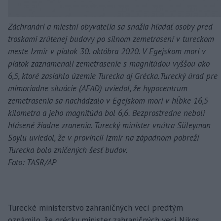
Záchranári a miestni obyvatelia sa snažia hľadať osoby pred
troskami zrútenej budovy po silnom zemetrasení v tureckom
meste Izmir v piatok 30. októbra 2020. V Egejskom mori v
piatok zaznamenali zemetrasenie s magnitúdou vyššou ako
6,5, ktoré zasiahlo územie Turecka aj Grécka.Turecký úrad pre
mimoriadne situácie (AFAD) uviedol, že hypocentrum
zemetrasenia sa nachádzalo v Egejskom mori v hĺbke 16,5
kilometra a jeho magnitúda bol 6,6. Bezprostredne neboli
hlásené žiadne zranenia. Turecký minister vnútra Süleyman
Soylu uviedol, že v provincii Izmir na západnom pobreží
Turecka bolo zničených šesť budov.
Foto: TASR/AP
Turecké ministerstvo zahraničných vecí predtým
oznámilo, že grécky minister zahraničných vecí Nikos