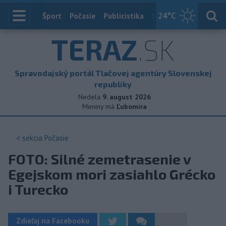
24
°C
Index
Šport
Počasie
Publicistika
Slovensko
Zahranič
TERAZ
.SK
Spravodajský portál Tlačovej agentúry Slovenskej
republiky
Nedela
9. august 2026
Meniny má
Ľubomíra
< sekcia
Počasie
FOTO: Silné zemetrasenie v
Egejskom mori zasiahlo Grécko
i Turecko
Zdieľaj na Facebooku