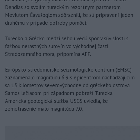
Dendias so svojím tureckým rezortným partnerom
Mevlütom Čavušoglom zdôraznili, že sú pripravení jeden
druhému v prípade potreby pomôcť.
Turecko a Grécko medzi sebou vedú spor v súvislosti s
ťažbou nerastných surovín vo východnej časti
Stredozemného mora, pripomína AFP.
Európsko-stredomorské seizmologické centrum (EMSC)
zaznamenalo magnitúdu 6,9 s epicentrom nachádzajúcim
sa 13 kilometrov severovýchodne od gréckeho ostrova
Samos ležiacom pri západnom pobreží Turecka.
Americká geologická služba USGS uviedla, že
zemetrasenie malo magnitúdu 7,0.