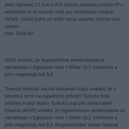
život najmenej 12 ľudí a 419 utrpelo zranenia, uviedla AP s
odvolaním sa na turecký úrad pre mimoriadne situácie
(AFAD). Oblasť južne od tohto mesta zasiahla menšia vlna
cunami.
Foto: TASR/AP
AFAD uviedol, že hypocentrum zemetrasenia sa
nachádzalo v Egejskom mori v hĺbke 16,5 kilometra a
jeho magnitúda bol 6,6.
Turecký minister vnútra Süleyman Soylu uviedol, že v
provincii Izmir na západnom pobreží Turecka bolo
zničených šesť budov. Turecký úrad pre mimoriadne
situácie (AFAD) uviedol, že hypocentrum zemetrasenia sa
nachádzalo v Egejskom mori v hĺbke 16,5 kilometra a
jeho magnitúda bol 6,6. Bezprostredne neboli hlásené