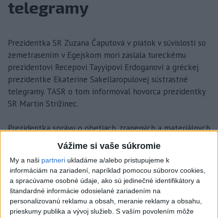
telegramy
Prezidentka SR Zuzana Čaputová v piatok v súvislosti so
zemetrasením v Egejskom mori zaslala tureckému
prezidentovi Recepovi Tayyipovi Erdoganovi a gréckej
prezidentke Ekaterine Sakellaropulovej sústrastné
telegramy. TASR o tom informoval hovorca prezidentky
SR Martin Strižinec.
Prezidentka správu o obetiach, zranených a materiálnych
škodách prijala s hlbokým zármutkom. Čaputová v
Vážime si vaše súkromie
telegramoch v mene občanov SR vyjadrila podporu
My a naši
partneri
ukladáme a/alebo pristupujeme k
všetkým, ktorí boli týmto nešťastím zasiahnutí.
informáciám na zariadení, napríklad pomocou súborov cookies,
a spracúvame osobné údaje, ako sú jedinečné identifikátory a
Rodinám a blízkym obetí vyjadrila prezidentka úprimnú
štandardné informácie odosielané zariadením na
sústrasť a zraneným zaželala skoré uzdravenie.
personalizovanú reklamu a obsah, meranie reklamy a obsahu,
prieskumy publika a vývoj služieb.
S vaším povolením môže