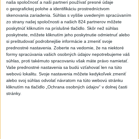
naša spoločnosť a naši partneri používať presné údaje
DRÁMA V PARLAMENTE: Poslankyňa
1
o geografickej polohe a identifikáciu prostredníctvom
hádzala do premiéra vajíčka
skenovania zariadenia. Súhlas s vyššie uvedeným spracúvaním
zo strany našej spoločnosti a našich 824 partnerov môžete
2
poskytnúť kliknutím na príslušné tlačidlo. Skôr než súhlas
Festival Lovestream 2026 pokračuje, druhý deň zakončil
poskytnete, môžete kliknutím jeho poskytnutie odmietnuť alebo
Robbie Williams
si preštudovať podrobnejšie informácie a zmeniť svoje
3
prednostné nastavenia.
Zoberte na vedomie, že na niektoré
Skončili ďalšie desiatky menších pôšt, samosprávam sa
formy spracúvania vašich osobných údajov nepotrebujeme váš
to nepáči
súhlas, proti takémuto spracovaniu však máte právo namietať.
4
Vaše prednostné nastavenia sa budú vzťahovať len na túto
Darina Pačutová pomáha pacientom vo Vranove nad
webovú lokalitu. Svoje nastavenia môžete kedykoľvek zmeniť
Topľou slovom
alebo svoj súhlas odvolať návratom na túto webovú stránku
5
kliknutím na tlačidlo „Ochrana osobných údajov“ v dolnej časti
SMRŤ V HORÁCH: V Západných Tatrách zomrel 76-ročný
stránky.
turista
6
OTESTUJTE SA: Rozumiete slovenským nárečiam? Tieto
slová vás potrápia
7
Najmenej 21 mŕtvych po zrážke dvoch autobusov na juhu
Nigeru