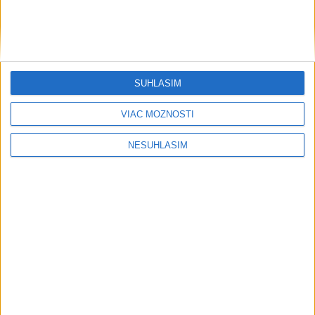
....
SÚHLASÍM
VIAC MOŽNOSTÍ
NESÚHLASÍM
....