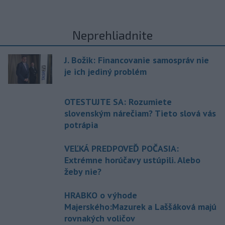
Neprehliadnite
J. Božik: Financovanie samospráv nie
je ich jediný problém
OTESTUJTE SA: Rozumiete
slovenským nárečiam? Tieto slová vás
potrápia
VEĽKÁ PREDPOVEĎ POČASIA:
Extrémne horúčavy ustúpili. Alebo
žeby nie?
HRABKO o výhode
Majerského:Mazurek a Laššáková majú
rovnakých voličov