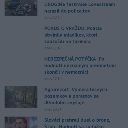
DROG:Na festivale Lovestream
narazil do policajtov
dnes 12:30
POKUS O VRAŽDU: Polícia
obvinila mladíkov, ktorí
zaútočili na taxikára
dnes 11:40
NEBEZPEČNÁ POTÝČKA: Po
bodnutí neznámym predmetom
skončil v nemocnici
dnes 12:10
Agrorezort: Výmera lesných
pozemkov a porastov sa
dlhodobo zvyšuje
dnes 10:24
Slováci prehrali duel o bronz,
Štolc: Hodnotí sa to ťažko