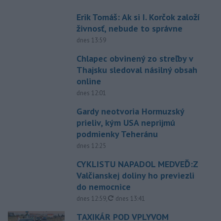
Erik Tomáš: Ak si I. Korčok založí
živnosť, nebude to správne
dnes 13:59
Chlapec obvinený zo streľby v
Thajsku sledoval násilný obsah
online
dnes 12:01
Gardy neotvoria Hormuzský
prieliv, kým USA neprijmú
podmienky Teheránu
dnes 12:25
CYKLISTU NAPADOL MEDVEĎ:Z
Valčianskej doliny ho previezli
do nemocnice
aktualizované
dnes 12:59
,
dnes 13:41
TAXIKÁR POD VPLYVOM