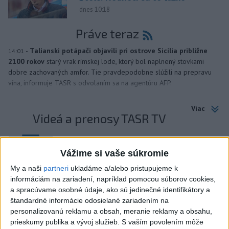
dnes 10:18
Práve teraz
-
Talianski potápači objavili pri ostrove Sicília približne
14:01
2100 rokov
starý vrak rímskej lode, ktorý bol naplnený stovkami
dobre zachovaných amfor. Tie pravdepodobne slúžili na prepravu
vína, informuje TASR s odvolaním sa na agentúru AFP.
Viac
Videá a prenosy TASR TV
Deväť Slovákov zabojuje na ME v Paríži
o čo najlepšie výsledky
Vážime si vaše súkromie
My a naši
partneri
ukladáme a/alebo pristupujeme k
informáciám na zariadení, napríklad pomocou súborov cookies,
Viac
a spracúvame osobné údaje, ako sú jedinečné identifikátory a
Najčítanejšie
štandardné informácie odosielané zariadením na
personalizovanú reklamu a obsah, meranie reklamy a obsahu,
6h
24h
7d
prieskumy publika a vývoj služieb.
S vaším povolením môže