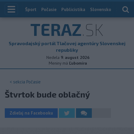
Index
Šport
Počasie
Publicistika
Slovensko
Zahranič
TERAZ
.SK
Spravodajský portál Tlačovej agentúry Slovenskej
republiky
Nedela
9. august 2026
Meniny má
Ľubomíra
< sekcia
Počasie
Štvrtok bude oblačný
Zdieľaj na Facebooku