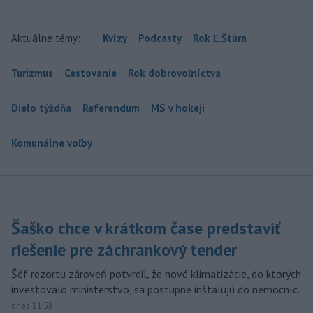
Aktuálne témy:
Kvízy
Podcasty
Rok Ľ.Štúra
Turizmus
Cestovanie
Rok dobrovoľníctva
Dielo týždňa
Referendum
MS v hokeji
Komunálne voľby
Šaško chce v krátkom čase predstaviť
riešenie pre záchrankový tender
Šéf rezortu zároveň potvrdil, že nové klimatizácie, do ktorých
investovalo ministerstvo, sa postupne inštalujú do nemocníc.
dnes 11:58