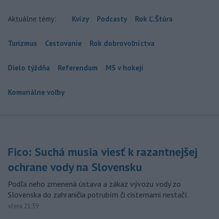
Aktuálne témy:
Kvízy
Podcasty
Rok Ľ.Štúra
Turizmus
Cestovanie
Rok dobrovoľníctva
Dielo týždňa
Referendum
MS v hokeji
Komunálne voľby
Fico: Suchá musia viesť k razantnejšej
ochrane vody na Slovensku
Podľa neho zmenená ústava a zákaz vývozu vody zo
Slovenska do zahraničia potrubím či cisternami nestačí.
včera 21:39