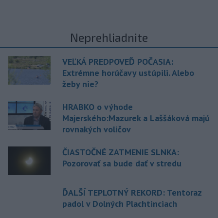
Neprehliadnite
VEĽKÁ PREDPOVEĎ POČASIA:
Extrémne horúčavy ustúpili. Alebo
žeby nie?
HRABKO o výhode
Majerského:Mazurek a Laššáková majú
rovnakých voličov
ČIASTOČNÉ ZATMENIE SLNKA:
Pozorovať sa bude dať v stredu
ĎALŠÍ TEPLOTNÝ REKORD: Tentoraz
padol v Dolných Plachtinciach