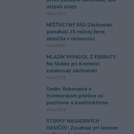
utrpeli úrazy
včera 18:39
NEŠŤASTNÝ PÁD:Záchranári
pomáhali 25-ročnej žene,
skončila v nemocnici
včera 19:10
MLADÍK VYPADOL Z FERRATY:
Na Skalke pri Kremnici
zasahovali záchranári
včera 17:19
Omán: Rokovania o
Hormuzskom prielive sú
pozitívne a konštruktívne
včera 19:24
STOVKY NASADENÝCH
HASIČOV: Zasahujú pri lesnom