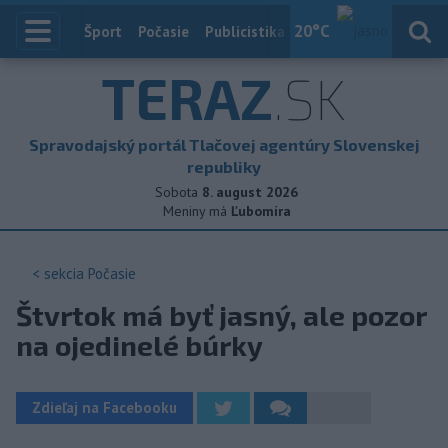
20
°C
Index
Šport
Počasie
Publicistika
Slovensko
Zahranič
TERAZ
.SK
Spravodajský portál Tlačovej agentúry Slovenskej
republiky
Sobota
8. august 2026
Meniny má
Ľubomíra
< sekcia
Počasie
Štvrtok má byť jasný, ale pozor
na ojedinelé búrky
Zdieľaj na Facebooku