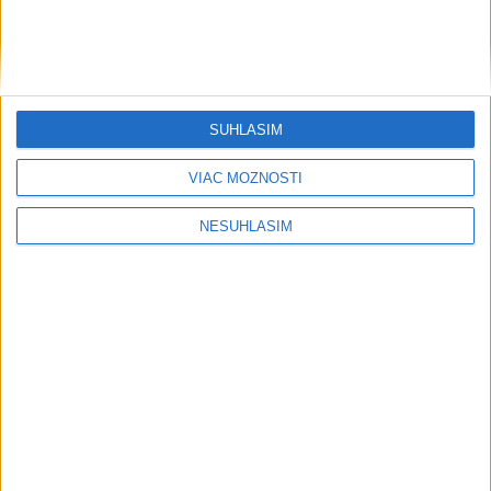
SÚHLASÍM
VIAC MOŽNOSTÍ
NESÚHLASÍM
....