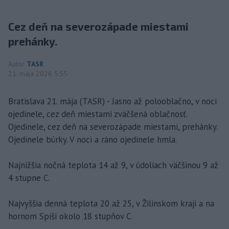
Cez deň na severozápade miestami
prehánky.
Autor
TASR
21. mája 2026 5:55
Bratislava 21. mája (TASR) - Jasno až polooblačno, v noci
ojedinele, cez deň miestami zväčšená oblačnosť.
Ojedinele, cez deň na severozápade miestami, prehánky.
Ojedinele búrky. V noci a ráno ojedinele hmla.
Najnižšia nočná teplota 14 až 9, v údoliach väčšinou 9 až
4 stupne C.
Najvyššia denná teplota 20 až 25, v Žilinskom kraji a na
hornom Spiši okolo 18 stupňov C.