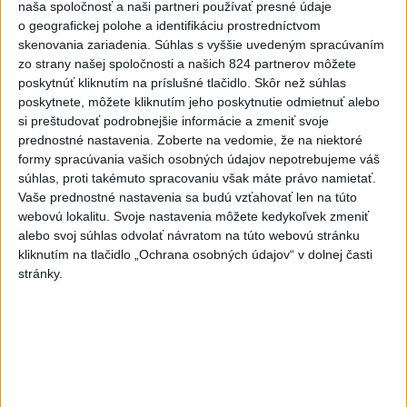
naša spoločnosť a naši partneri používať presné údaje
o geografickej polohe a identifikáciu prostredníctvom
Najnovšie správy na Teraz.sk
skenovania zariadenia. Súhlas s vyššie uvedeným spracúvaním
zo strany našej spoločnosti a našich 824 partnerov môžete
Vyhlásenia
poskytnúť kliknutím na príslušné tlačidlo. Skôr než súhlas
Priame prenosy z Národnej rady SR
poskytnete, môžete kliknutím jeho poskytnutie odmietnuť alebo
si preštudovať podrobnejšie informácie a zmeniť svoje
prednostné nastavenia.
Zoberte na vedomie, že na niektoré
formy spracúvania vašich osobných údajov nepotrebujeme váš
súhlas, proti takémuto spracovaniu však máte právo namietať.
Politika na sociálnych sieťach
Vaše prednostné nastavenia sa budú vzťahovať len na túto
webovú lokalitu. Svoje nastavenia môžete kedykoľvek zmeniť
alebo svoj súhlas odvolať návratom na túto webovú stránku
Zobraziť viac
Info
kliknutím na tlačidlo „Ochrana osobných údajov“ v dolnej časti
stránky.
Najnovšie videá
Najsledovanejšie videá
R. FICO: ČO SA NEZMESTILO NA
TLAČOVKU LXV.
dnes 18:24
|
Smer - SSD
|
9198
zobrazení