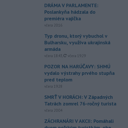
DRÁMA V PARLAMENTE:
Poslankyňa hádzala do
premiéra vajíčka
včera 20:16
Typ dronu, ktorý vybuchol v
Bulharsku, využíva ukrajinská
armáda
aktualizované
včera 18:43
,
včera 19:29
POZOR NA HARÚČAVY: SHMÚ
vydalo výstrahy prvého stupňa
pred teplom
včera 19:28
SMRŤ V HORÁCH: V Západných
Tatrách zomrel 76-ročný turista
včera 20:04
ZÁCHRANÁRI V AKCII: Pomáhali
dvom poľským turistkám, obe