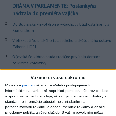
DRÁMA V PARLAMENTE: Poslankyňa
1
hádzala do premiéra vajíčka
2
Do Bulharska vnikol dron a vybuchol v blízkosti hraníc s
Rumunskom
3
V blízkosti Vojenského technického a skúšobného ústavu
Záhorie HORÍ
4
Očovská folklórna hruda tradične privítala domáce
folklórne kolektívy
5
SMRŤ V HORÁCH: V Západných Tatrách zomrel 76-ročný
Vážime si vaše súkromie
turista
My a naši
partneri
ukladáme a/alebo pristupujeme k
6
Kúpele Brusno pripravujú 19. ročník festivalu Jozefa
informáciám na zariadení, napríklad pomocou súborov cookies,
Bednárika
a spracúvame osobné údaje, ako sú jedinečné identifikátory a
štandardné informácie odosielané zariadením na
7
V časti Košice-Krásna otvorili park pomenovaný po
personalizovanú reklamu a obsah, meranie reklamy a obsahu,
kňazovi Semivanovi
prieskumy publika a vývoj služieb.
S vaším povolením môže