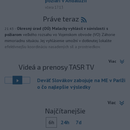
požiari v Andalúzii
včera 17:13
Práve teraz
-
Okresný úrad (OÚ) Malacky vyhlásil v súvislosti s
21:43
požiarom
veľkého rozsahu vo Vojenskom obvode (VO) Záhorie
mimoriadnu situáciu. Jej vyhlásenie umožní v dotknutej lokalite
efektívnejšiu koordináciu nasadených síl a prostriedkov.
Viac
Videá a prenosy TASR TV
Deväť Slovákov zabojuje na ME v Paríži
o čo najlepšie výsledky
Viac
Najčítanejšie
6h
24h
7d