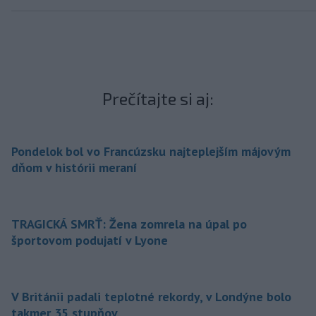
Prečítajte si aj:
Pondelok bol vo Francúzsku najteplejším májovým
dňom v histórii meraní
TRAGICKÁ SMRŤ: Žena zomrela na úpal po
športovom podujatí v Lyone
V Británii padali teplotné rekordy, v Londýne bolo
takmer 35 stupňov