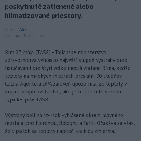
poskytnuté zatienené alebo
klimatizované priestory.
Autor
TASR
27. mája 2026 15:55
Rím 27. mája (TASR) - Talianske ministerstvo
zdravotníctva vyhlásilo najvyšší stupeň výstrahy pred
horúčavami pre štyri veľké mestá vrátane Ríma, keďže
teploty na mnohých miestach presiahli 30 stupňov
Celzia. Agentúra DPA zároveň upozornila, že teploty v
krajine stúpli oveľa skôr, ako je to pre túto sezónu
typické, píše TASR.
Výstrahy boli na štvrtok vyhlásené okrem hlavného
mesta aj pre Florenciu, Bolognu a Turín. Očakáva sa však,
že v piatok sa teploty naprieč krajinou zmiernia.