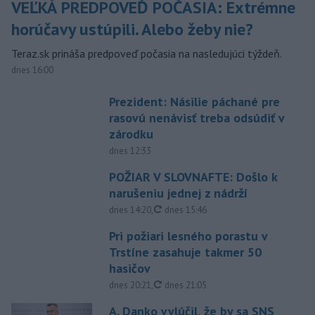
VEĽKÁ PREDPOVEĎ POČASIA: Extrémne
horúčavy ustúpili. Alebo žeby nie?
Teraz.sk prináša predpoveď počasia na nasledujúci týždeň.
dnes 16:00
Prezident: Násilie páchané pre
rasovú nenávisť treba odsúdiť v
zárodku
dnes 12:33
POŽIAR V SLOVNAFTE: Došlo k
narušeniu jednej z nádrží
aktualizované
dnes 14:20
,
dnes 15:46
Pri požiari lesného porastu v
Trstíne zasahuje takmer 50
hasičov
aktualizované
dnes 20:21
,
dnes 21:05
A. Danko vylúčil, že by sa SNS