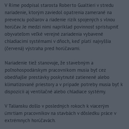
V Ríme podpísal starosta Roberto Gualtieri v stredu
nariadenie, ktorým zaviedol opatrenia zamerané na
prevenciu požiarov a riadenie rizík spojených s vlnou
horúčav. Je medzi nimi napríklad povinnosť sprístupniť
obyvateľom veľké verejné zariadenia vybavené
chladiacimi systémami v dňoch, keď platí najvyššia
(červená) výstraha pred horúčavami.
Nariadenie tiež stanovuje, že stavebným a
poľnohospodárskym pracovníkom musia byť cez
obedňajšie prestávky poskytnuté zatienené alebo
klimatizované priestory a v prípade potreby musia byť k
dispozícii aj ventilačné alebo chladiace systémy.
V Taliansku došlo v posledných rokoch k viacerým
úmrtiam pracovníkov na stavbách v dôsledku práce v
extrémnych horúčavách.