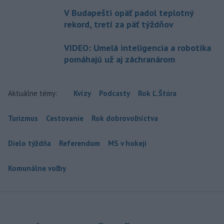
V Budapešti opäť padol teplotný
rekord, tretí za päť týždňov
VIDEO: Umelá inteligencia a robotika
pomáhajú už aj záchranárom
Aktuálne témy:
Kvízy
Podcasty
Rok Ľ.Štúra
Turizmus
Cestovanie
Rok dobrovoľníctva
Dielo týždňa
Referendum
MS v hokeji
Komunálne voľby