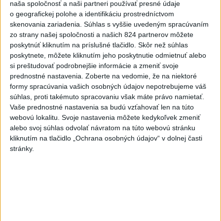
naša spoločnosť a naši partneri používať presné údaje
6h
24h
7d
o geografickej polohe a identifikáciu prostredníctvom
skenovania zariadenia. Súhlas s vyššie uvedeným spracúvaním
POŽIAR V SLOVNAFTE: Došlo k narušeniu
1
zo strany našej spoločnosti a našich 824 partnerov môžete
poskytnúť kliknutím na príslušné tlačidlo. Skôr než súhlas
jednej z nádrží
poskytnete, môžete kliknutím jeho poskytnutie odmietnuť alebo
si preštudovať podrobnejšie informácie a zmeniť svoje
2
ČIASTOČNÉ ZATMENIE SLNKA: Pozorovať sa bude dať v
prednostné nastavenia.
Zoberte na vedomie, že na niektoré
stredu
formy spracúvania vašich osobných údajov nepotrebujeme váš
súhlas, proti takémuto spracovaniu však máte právo namietať.
3
V časti Košice-Krásna otvorili park pomenovaný po
Vaše prednostné nastavenia sa budú vzťahovať len na túto
kňazovi Semivanovi
webovú lokalitu. Svoje nastavenia môžete kedykoľvek zmeniť
alebo svoj súhlas odvolať návratom na túto webovú stránku
4
VEĽKÁ PREDPOVEĎ POČASIA: Extrémne horúčavy
kliknutím na tlačidlo „Ochrana osobných údajov“ v dolnej časti
ustúpili. Alebo žeby nie?
stránky.
5
TRAGÉDIA NA DUNAJI: Muž sa išiel okúpať, z vody viac
nevyšiel
6
Fridrichová: Školy vyučujúce po novom musia mať
pripravené osnovy