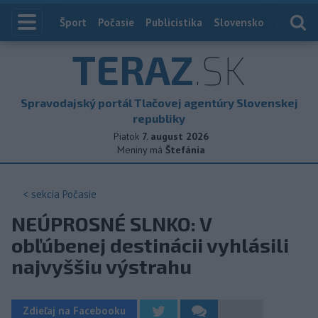
Index
Šport
Počasie
Publicistika
Slovensko
Zahranič
TERAZ
.SK
Spravodajský portál Tlačovej agentúry Slovenskej
republiky
Piatok
7. august 2026
Meniny má
Štefánia
< sekcia
Počasie
NEÚPROSNÉ SLNKO: V
obľúbenej destinácii vyhlásili
najvyššiu výstrahu
Zdieľaj na Facebooku