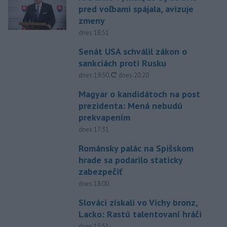
pred voľbami spájala, avizuje
zmeny
dnes 18:51
Senát USA schválil zákon o
sankciách proti Rusku
aktualizované
dnes 19:50
,
dnes 20:20
Magyar o kandidátoch na post
prezidenta: Mená nebudú
prekvapením
dnes 17:31
Románsky palác na Spišskom
hrade sa podarilo staticky
zabezpečiť
dnes 18:00
Slováci získali vo Vichy bronz,
Lacko: Rastú talentovaní hráči
dnes 15:51