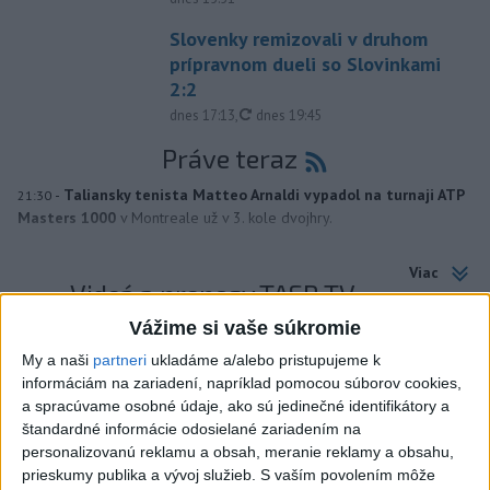
Slovenky remizovali v druhom
prípravnom dueli so Slovinkami
2:2
aktualizované
dnes 17:13
,
dnes 19:45
Práve teraz
-
Taliansky tenista Matteo Arnaldi vypadol na turnaji ATP
21:30
Masters 1000
v Montreale už v 3. kole dvojhry.
Viac
Videá a prenosy TASR TV
Vážime si vaše súkromie
Deväť Slovákov zabojuje na ME v Paríži
My a naši
partneri
ukladáme a/alebo pristupujeme k
o čo najlepšie výsledky
informáciám na zariadení, napríklad pomocou súborov cookies,
a spracúvame osobné údaje, ako sú jedinečné identifikátory a
štandardné informácie odosielané zariadením na
Viac
personalizovanú reklamu a obsah, meranie reklamy a obsahu,
Najčítanejšie
prieskumy publika a vývoj služieb.
S vaším povolením môže