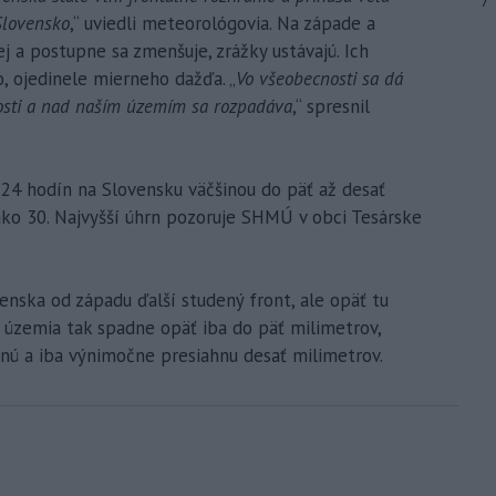
7
Slovensko
,“ uviedli meteorológovia. Na západe a
 a postupne sa zmenšuje, zrážky ustávajú. Ich
o, ojedinele mierneho dažďa. „
Vo všeobecnosti sa dá
znosti a nad naším územím sa rozpadáva
,“ spresnil
 24 hodín na Slovensku väčšinou do päť až desať
 ako 30. Najvyšší úhrn pozoruje SHMÚ v obci Tesárske
ovenska od západu ďalší studený front, ale opäť tu
e územia tak spadne opäť iba do päť milimetrov,
tnú a iba výnimočne presiahnu desať milimetrov.