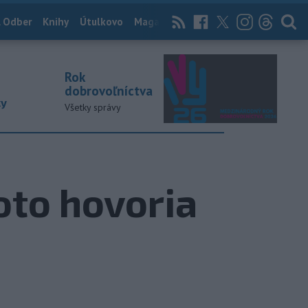
 Odber
Knihy
Útulkovo
Magazín
News Now
Archív
TASR
Rok
dobrovoľníctva
ky
Všetky správy
oto hovoria