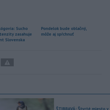
ógovia: Sucho
Pondelok bude oblačný,
ntenzity zasahuje
môže aj spŕchnuť
nt Slovenska
ŠTIBRAVÁ: Štvrté miesto v 