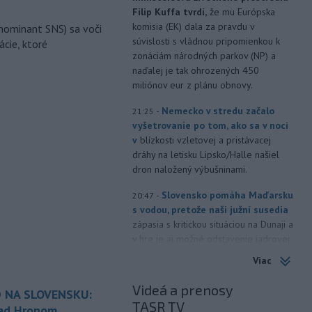
Filip Kuffa tvrdí,
že mu Európska
komisia (EK) dala za pravdu v
nominant SNS) sa voči
súvislosti s vládnou pripomienkou k
ácie, ktoré
zonáciám národných parkov (NP) a
naďalej je tak ohrozených 450
miliónov eur z plánu obnovy.
-
Nemecko v stredu začalo
21:25
vyšetrovanie po tom, ako sa v noci
v
blízkosti vzletovej a pristávacej
dráhy na letisku Lipsko/Halle našiel
dron naložený výbušninami.
-
Slovensko pomáha Maďarsku
20:47
s vodou, pretože naši južní susedia
zápasia s kritickou situáciou na Dunaji a
v hre je aj možné odstavenie jadrovej
elektrárne.
Viac
-
Litovská pohraničná stráž
20:17
Videá a prenosy
 NA SLOVENSKU:
objavila ďalší podzemný tunel,
TASR TV
ktorý mal
slúžiť na nelegálne
nad Hronom