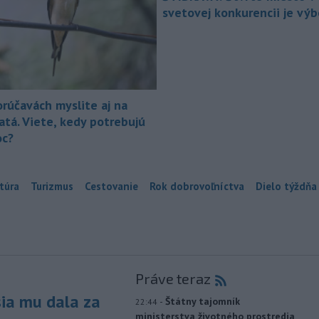
svetovej konkurencii je vý
orúčavách myslite aj na
atá. Viete, kedy potrebujú
c?
túra
Turizmus
Cestovanie
Rok dobrovoľníctva
Dielo týždňa
Práve teraz
sia mu dala za
-
Štátny tajomník
22:44
ministerstva životného prostredia