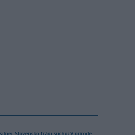
silnej
Slovensko trápi sucho: V prírode