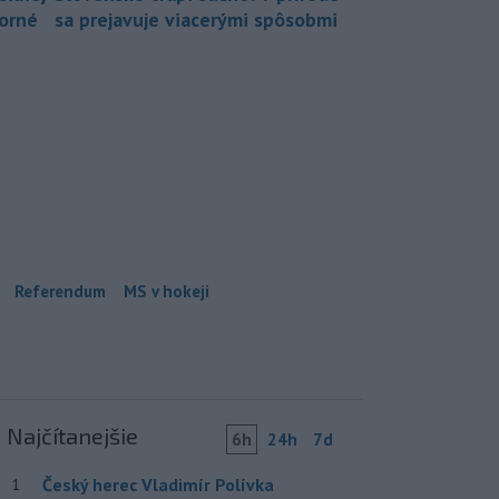
borné
sa prejavuje viacerými spôsobmi
Referendum
MS v hokeji
Najčítanejšie
6h
24h
7d
Český herec Vladimír Polívka
1