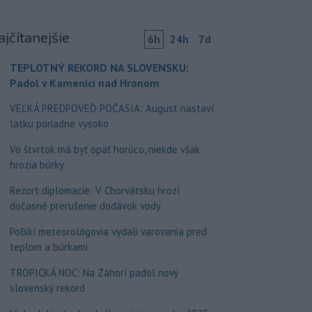
ajčítanejšie
6h
24h
7d
TEPLOTNÝ REKORD NA SLOVENSKU:
Padol v Kamenici nad Hronom
VEĽKÁ PREDPOVEĎ POČASIA: August nastaví
latku poriadne vysoko
Vo štvrtok má byť opäť horúco, niekde však
hrozia búrky
Rezort diplomacie: V Chorvátsku hrozí
dočasné prerušenie dodávok vody
Poľskí meteorológovia vydali varovania pred
teplom a búrkami
TROPICKÁ NOC: Na Záhorí padol nový
slovenský rekord