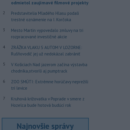
odmietol zaujímavé filmové projekty
2
Predstavitelia Mladého Hlasu podali
trestné oznámenie na I. Korčoka
3
Mesto Martin vypovedalo zmluvy na tri
rozpracované investičné akcie
4
ZRÁŽKA VLAKU S AUTOM V LOZORNE:
Rušňovodič jej už nedokázal zabrániť
5
V Košiciach Nad jazerom začína výstavba
chodníka,otvorili aj pumptrack
6
ZOO SMÚTI: Extrémne horúčavy neprežili
tri levice
7
Kruhová križovatka v Poprade v smere z
Hozelca bude hotová budúci rok
Najnovšie správy