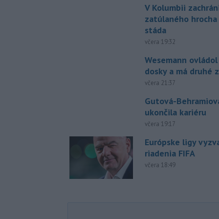
V Kolumbii zachrán
zatúlaného hrocha
stáda
včera 19:32
Wesemann ovládol 
dosky a má druhé z
včera 21:37
Gutová-Behramiová
ukončila kariéru
včera 19:17
Európske ligy vyzv
riadenia FIFA
včera 18:49