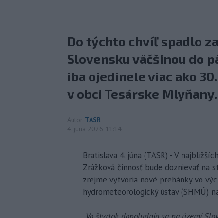
Do týchto chvíľ spadlo z
Slovensku väčšinou do pä
iba ojedinele viac ako 3
v obci Tesárske Mlyňany.
Autor
TASR
4. júna 2026 11:14
Bratislava 4. júna (TASR) - V najbližš
Zrážková činnosť bude doznievať na s
zrejme vytvoria nové prehánky vo výc
hydrometeorologický ústav (SHMÚ) na s
„
Vo štvrtok dopoludnia sa na území Slov