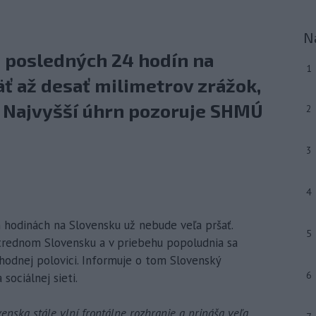
N
a posledných 24 hodín na
1
ť až desať milimetrov zrážok,
0. Najvyšší úhrn pozoruje SHMÚ
2
3
4
ích hodinách na Slovensku už nebude veľa pršať.
5
trednom Slovensku a v priebehu popoludnia sa
hodnej polovici. Informuje o tom Slovenský
6
ociálnej sieti.
enska stále vlní frontálne rozhranie a prináša veľa