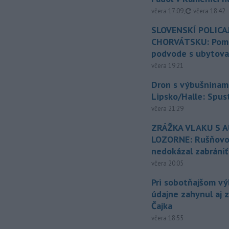
aktualizovan
včera 17:09
,
včera 18:42
SLOVENSKÍ POLICAJ
CHORVÁTSKU: Pomáh
podvode s ubytov
včera 19:21
Dron s výbušninami
Lipsko/Halle: Spus
včera 21:29
ZRÁŽKA VLAKU S 
LOZORNE: Rušňovod
nedokázal zabrániť
včera 20:05
Pri sobotňajšom v
údajne zahynul aj 
Čajka
včera 18:55