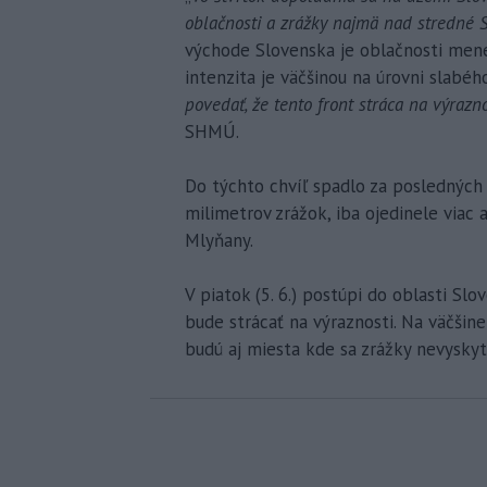
oblačnosti a zrážky najmä nad stredné 
východe Slovenska je oblačnosti menej
intenzita je väčšinou na úrovni slabéh
povedať, že tento front stráca na výra
SHMÚ.
Do týchto chvíľ spadlo za posledných
milimetrov zrážok, iba ojedinele viac
Mlyňany.
V piatok (5. 6.) postúpi do oblasti Sl
bude strácať na výraznosti. Na väčšin
budú aj miesta kde sa zrážky nevysky