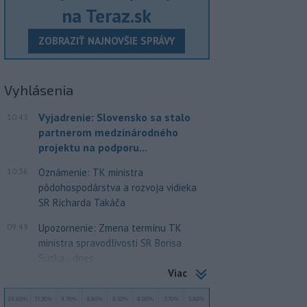
na Teraz.sk
ZOBRAZIŤ NAJNOVŠIE SPRÁVY
Vyhlásenia
Vyjadrenie: Slovensko sa stalo
10:43
partnerom medzinárodného
projektu na podporu...
10:36
Oznámenie: TK ministra
pôdohospodárstva a rozvoja vidieka
SR Richarda Takáča
09:49
Upozornenie: Zmena termínu TK
ministra spravodlivosti SR Borisa
Suska - dnes
Viac