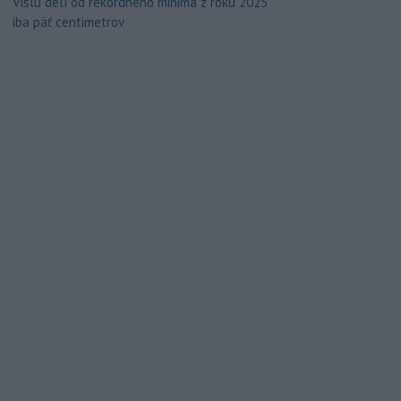
Vislu delí od rekordného minima z roku 2025
iba päť centimetrov