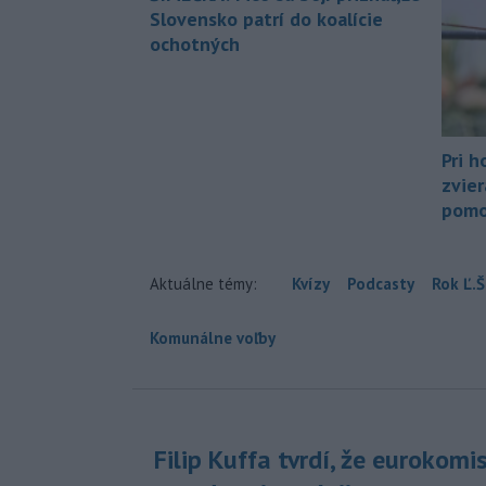
Slovensko patrí do koalície
ochotných
Pri h
zvier
pomo
Aktuálne témy:
Kvízy
Podcasty
Rok Ľ.Š
Komunálne voľby
Filip Kuffa tvrdí, že eurokomi