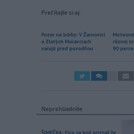
Prečítajte si aj:
Pozor na búrky: V Žarnovici
Meteorol
a Zlatých Moravciach
rôznej i
varujú pred povodňou
90 perce
Neprehliadnite
ŠIMEČKA: Fico sa bojí priznať,že