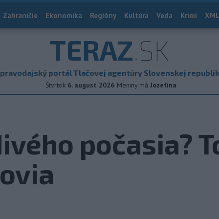
Zahraničie
Ekonomika
Regióny
Kultúra
Veda
Krimi
XML
TERAZ
.SK
pravodajský portál Tlačovej agentúry Slovenskej republi
Štvrtok
6. august 2026
Meniny má
Jozefína
ivého počasia? T
ovia