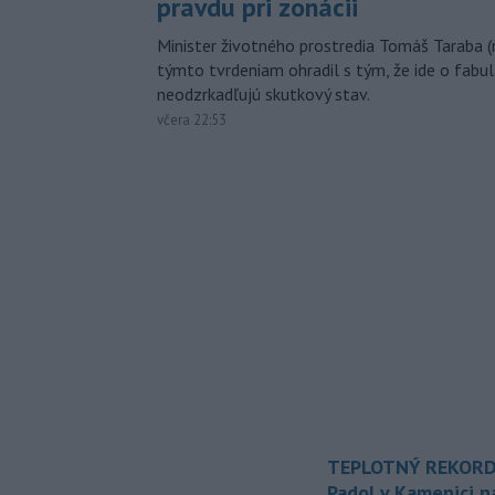
pravdu pri zonácii
Minister životného prostredia Tomáš Taraba (
týmto tvrdeniam ohradil s tým, že ide o fabul
neodzrkadľujú skutkový stav.
včera 22:53
TEPLOTNÝ REKORD
Padol v Kamenici 