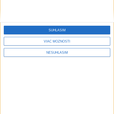
....
SÚHLASÍM
VIAC MOŽNOSTÍ
NESÚHLASÍM
Neprehliadnite