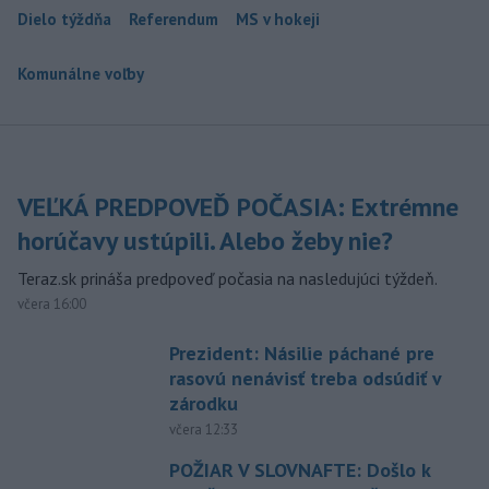
Dielo týždňa
Referendum
MS v hokeji
Komunálne voľby
VEĽKÁ PREDPOVEĎ POČASIA: Extrémne
horúčavy ustúpili. Alebo žeby nie?
Teraz.sk prináša predpoveď počasia na nasledujúci týždeň.
včera 16:00
Prezident: Násilie páchané pre
rasovú nenávisť treba odsúdiť v
zárodku
včera 12:33
POŽIAR V SLOVNAFTE: Došlo k