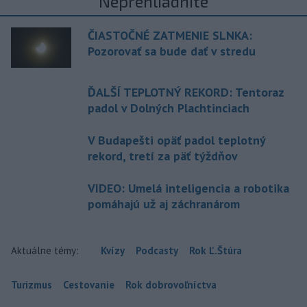
Neprehliadnite
ČIASTOČNÉ ZATMENIE SLNKA:
Pozorovať sa bude dať v stredu
ĎALŠÍ TEPLOTNÝ REKORD: Tentoraz
padol v Dolných Plachtinciach
V Budapešti opäť padol teplotný
rekord, tretí za päť týždňov
VIDEO: Umelá inteligencia a robotika
pomáhajú už aj záchranárom
Aktuálne témy:
Kvízy
Podcasty
Rok Ľ.Štúra
Turizmus
Cestovanie
Rok dobrovoľníctva