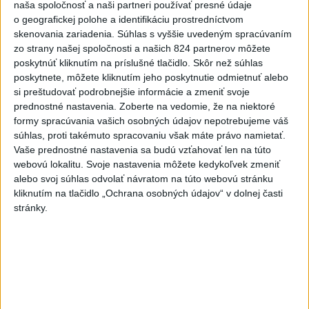
naša spoločnosť a naši partneri používať presné údaje
o geografickej polohe a identifikáciu prostredníctvom
Zobraziť viac
Info
skenovania zariadenia. Súhlas s vyššie uvedeným spracúvaním
zo strany našej spoločnosti a našich 824 partnerov môžete
poskytnúť kliknutím na príslušné tlačidlo. Skôr než súhlas
Najnovšie videá
Najsledovanejšie videá
poskytnete, môžete kliknutím jeho poskytnutie odmietnuť alebo
si preštudovať podrobnejšie informácie a zmeniť svoje
Kontrolný deň na Spišskom hrade
prednostné nastavenia.
Zoberte na vedomie, že na niektoré
potvrdil výrazný pokrok...
formy spracúvania vašich osobných údajov nepotrebujeme váš
včera 18:09
|
Ministerstvo kultúry SR
|
20
súhlas, proti takémuto spracovaniu však máte právo namietať.
zobrazení
Vaše prednostné nastavenia sa budú vzťahovať len na túto
webovú lokalitu. Svoje nastavenia môžete kedykoľvek zmeniť
⁉️FICO, KDE STE⁉️ČO TIE VAŠE DRÍSTY
O BENZÍNE⁉️VŠETKÝCH...
alebo svoj súhlas odvolať návratom na túto webovú stránku
kliknutím na tlačidlo „Ochrana osobných údajov“ v dolnej časti
včera 17:02
|
Jakab Július
|
7774
zobrazení
stránky.
Taraba: Rozvíjame všetky kúty
Slovenska
včera 16:57
|
Taraba Tomáš
|
4998
zobrazení
Najnovšie statusy štátnych inštitúcií
CHYSTÁTE SA VON? UŽITE SI ZÁBAVU A