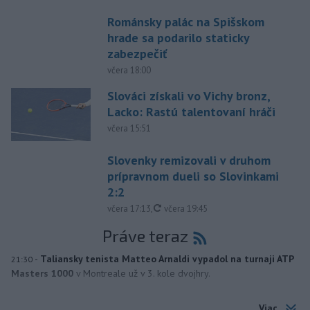
Románsky palác na Spišskom
hrade sa podarilo staticky
zabezpečiť
včera 18:00
Slováci získali vo Vichy bronz,
Lacko: Rastú talentovaní hráči
včera 15:51
Slovenky remizovali v druhom
prípravnom dueli so Slovinkami
2:2
aktualizované
včera 17:13
,
včera 19:45
Práve teraz
-
Taliansky tenista Matteo Arnaldi vypadol na turnaji ATP
21:30
Masters 1000
v Montreale už v 3. kole dvojhry.
Viac