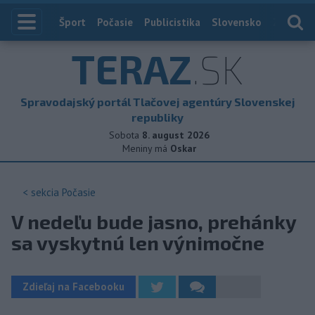
Index
Šport
Počasie
Publicistika
Slovensko
Zahranič
TERAZ
.SK
Spravodajský portál Tlačovej agentúry Slovenskej
republiky
Sobota
8. august 2026
Meniny má
Oskar
< sekcia
Počasie
V nedeľu bude jasno, prehánky
sa vyskytnú len výnimočne
Zdieľaj na Facebooku