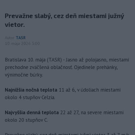
Prevažne slabý, cez deň miestami južný
vietor.
Autor
TASR
10. mája 2026 5:00
Bratislava 10. mája (TASR) - Jasno až polojasno, miestami
prechodne zväčšená oblačnosť. Ojedinele prehánky,
výnimočne búrky.
Najnižšia nočná teplota
11 až 6, v údoliach miestami
okolo 4 stupňov Celzia.
Najvyššia denná teplota
22 až 27, na severe miestami
okolo 20 stupňov C.