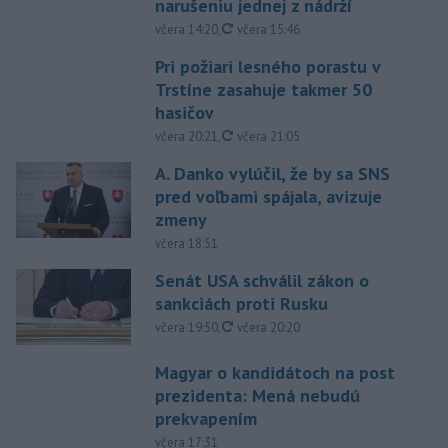
narušeniu jednej z nádrží
aktualizované
včera 14:20
,
včera 15:46
Pri požiari lesného porastu v
Trstíne zasahuje takmer 50
hasičov
aktualizované
včera 20:21
,
včera 21:05
A. Danko vylúčil, že by sa SNS
pred voľbami spájala, avizuje
zmeny
včera 18:51
Senát USA schválil zákon o
sankciách proti Rusku
aktualizované
včera 19:50
,
včera 20:20
Magyar o kandidátoch na post
prezidenta: Mená nebudú
prekvapením
včera 17:31