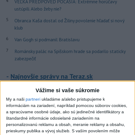
4
VEĽKÁ PREDPOVEĎ POČASIA: Extrémne horúčavy
ustúpili. Alebo žeby nie?
5
Obranca Kaša dostal od Žiliny povolenie hľadať si nový
klub
6
Van Gogh si podmanil Bratislavu
7
Románsky palác na Spišskom hrade sa podarilo staticky
zabezpečiť
Najnovšie správy na Teraz.sk
Vyhlásenia
Vážime si vaše súkromie
Priame prenosy z Národnej rady SR
My a naši
partneri
ukladáme a/alebo pristupujeme k
informáciám na zariadení, napríklad pomocou súborov cookies,
a spracúvame osobné údaje, ako sú jedinečné identifikátory a
štandardné informácie odosielané zariadením na
personalizovanú reklamu a obsah, meranie reklamy a obsahu,
Politika na sociálnych sieťach
prieskumy publika a vývoj služieb.
S vaším povolením môže