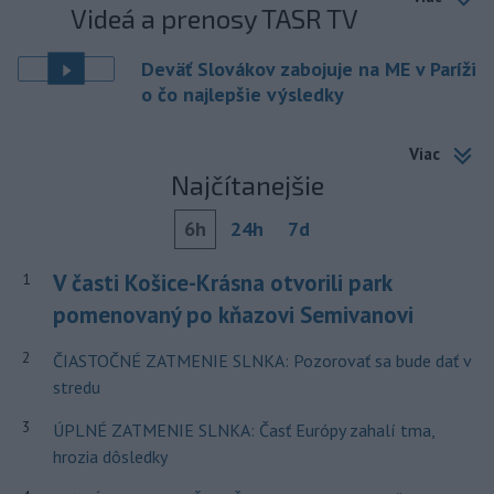
Videá a prenosy TASR TV
Deväť Slovákov zabojuje na ME v Paríži
o čo najlepšie výsledky
Viac
Najčítanejšie
6h
24h
7d
V časti Košice-Krásna otvorili park
1
pomenovaný po kňazovi Semivanovi
2
ČIASTOČNÉ ZATMENIE SLNKA: Pozorovať sa bude dať v
stredu
3
ÚPLNÉ ZATMENIE SLNKA: Časť Európy zahalí tma,
hrozia dôsledky