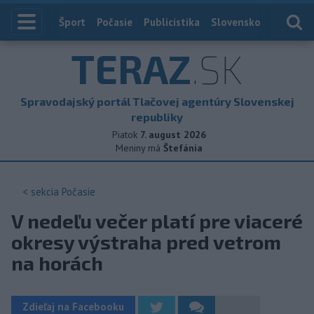
Index
Šport
Počasie
Publicistika
Slovensko
Zahranič
TERAZ
.SK
Spravodajský portál Tlačovej agentúry Slovenskej
republiky
Piatok
7. august 2026
Meniny má
Štefánia
< sekcia
Počasie
V nedeľu večer platí pre viaceré
okresy výstraha pred vetrom
na horách
Zdieľaj na Facebooku