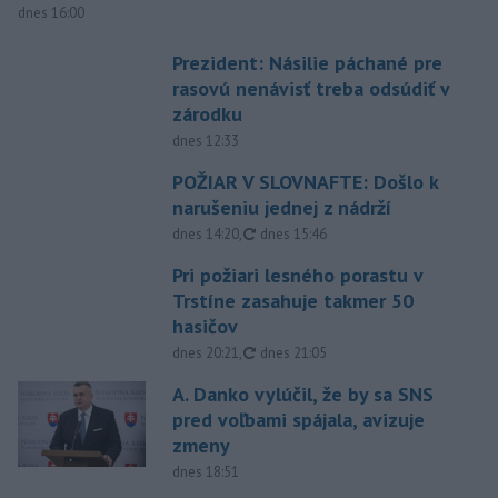
dnes 16:00
Prezident: Násilie páchané pre
rasovú nenávisť treba odsúdiť v
zárodku
dnes 12:33
POŽIAR V SLOVNAFTE: Došlo k
narušeniu jednej z nádrží
aktualizované
dnes 14:20
,
dnes 15:46
Pri požiari lesného porastu v
Trstíne zasahuje takmer 50
hasičov
aktualizované
dnes 20:21
,
dnes 21:05
A. Danko vylúčil, že by sa SNS
pred voľbami spájala, avizuje
zmeny
dnes 18:51