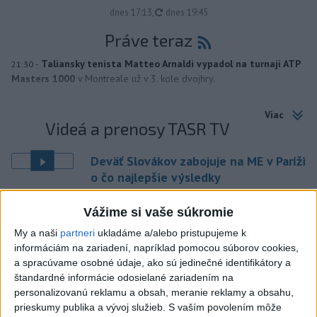
aktualizované
dnes 17:13
,
dnes 19:45
Práve teraz
-
Taliansky tenista Matteo Arnaldi vypadol na turnaji ATP
21:30
Masters 1000
v Montreale už v 3. kole dvojhry.
Viac
Videá a prenosy TASR TV
Deväť Slovákov zabojuje na ME v Paríži
o čo najlepšie výsledky
Vážime si vaše súkromie
Viac
Najčítanejšie
My a naši
partneri
ukladáme a/alebo pristupujeme k
informáciám na zariadení, napríklad pomocou súborov cookies,
6h
24h
7d
a spracúvame osobné údaje, ako sú jedinečné identifikátory a
štandardné informácie odosielané zariadením na
personalizovanú reklamu a obsah, meranie reklamy a obsahu,
POŽIAR V SLOVNAFTE: Došlo k narušeniu
1
prieskumy publika a vývoj služieb.
S vaším povolením môže