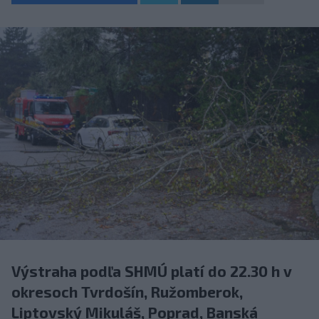
Výstraha podľa SHMÚ platí do 22.30 h v
okresoch Tvrdošín, Ružomberok,
Liptovský Mikuláš, Poprad, Banská