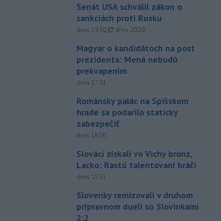
Senát USA schválil zákon o
sankciách proti Rusku
aktualizované
dnes 19:50
,
dnes 20:20
Magyar o kandidátoch na post
prezidenta: Mená nebudú
prekvapením
dnes 17:31
Románsky palác na Spišskom
hrade sa podarilo staticky
zabezpečiť
dnes 18:00
Slováci získali vo Vichy bronz,
Lacko: Rastú talentovaní hráči
dnes 15:51
Slovenky remizovali v druhom
prípravnom dueli so Slovinkami
2:2