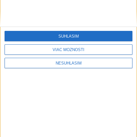
Mihalíková s Nichollsovou postúpili
do osemfinále štvorhry v Toronte
dnes 21:27
SÚHLASÍM
VIAC MOŽNOSTÍ
Neprehliadnite
NESÚHLASÍM
Slovensko trápi sucho: V prírode sa
prejavuje viacerými spôsobmi
Podvodníci majú novú stratégiu,
nenechajte sa nachytať
EXTRÉMNE teplá noc: Najvyššie
maximum sa posunulo na novú úroveň
VIDEO: MUNÍCIA V DUNAJI: Mínu