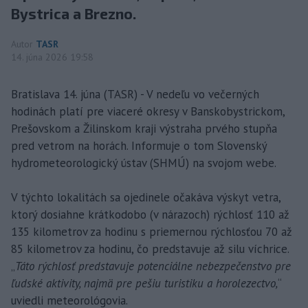
Bystrica a Brezno.
Autor
TASR
14. júna 2026 19:58
Bratislava 14. júna (TASR) - V nedeľu vo večerných
hodinách platí pre viaceré okresy v Banskobystrickom,
Prešovskom a Žilinskom kraji výstraha prvého stupňa
pred vetrom na horách. Informuje o tom Slovenský
hydrometeorologický ústav (SHMÚ) na svojom webe.
V týchto lokalitách sa ojedinele očakáva výskyt vetra,
ktorý dosiahne krátkodobo (v nárazoch) rýchlosť 110 až
135 kilometrov za hodinu s priemernou rýchlosťou 70 až
85 kilometrov za hodinu, čo predstavuje až silu víchrice.
„
Táto rýchlosť predstavuje potenciálne nebezpečenstvo pre
ľudské aktivity, najmä pre pešiu turistiku a horolezectvo,
“
uviedli meteorológovia.