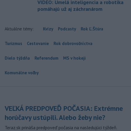
VIDEO: Umelá inteligencia a robotika
pomáhajú už aj záchranárom
Aktuálne témy:
Kvízy
Podcasty
Rok Ľ.Štúra
Turizmus
Cestovanie
Rok dobrovoľníctva
Dielo týždňa
Referendum
MS v hokeji
Komunálne voľby
VEĽKÁ PREDPOVEĎ POČASIA: Extrémne
horúčavy ustúpili. Alebo žeby nie?
Teraz.sk prináša predpoveď počasia na nasledujúci týždeň.