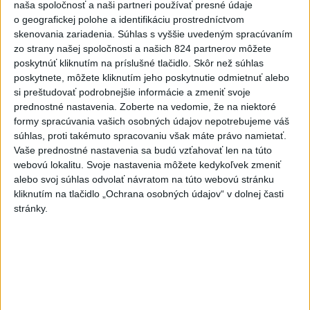
jednej z nádrží
naša spoločnosť a naši partneri používať presné údaje
o geografickej polohe a identifikáciu prostredníctvom
2
ČIASTOČNÉ ZATMENIE SLNKA: Pozorovať sa bude dať v
skenovania zariadenia. Súhlas s vyššie uvedeným spracúvaním
stredu
zo strany našej spoločnosti a našich 824 partnerov môžete
poskytnúť kliknutím na príslušné tlačidlo. Skôr než súhlas
3
V časti Košice-Krásna otvorili park pomenovaný po
poskytnete, môžete kliknutím jeho poskytnutie odmietnuť alebo
kňazovi Semivanovi
si preštudovať podrobnejšie informácie a zmeniť svoje
prednostné nastavenia.
Zoberte na vedomie, že na niektoré
4
VEĽKÁ PREDPOVEĎ POČASIA: Extrémne horúčavy
formy spracúvania vašich osobných údajov nepotrebujeme váš
ustúpili. Alebo žeby nie?
súhlas, proti takémuto spracovaniu však máte právo namietať.
Vaše prednostné nastavenia sa budú vzťahovať len na túto
5
TRAGÉDIA NA DUNAJI: Muž sa išiel okúpať, z vody viac
webovú lokalitu. Svoje nastavenia môžete kedykoľvek zmeniť
nevyšiel
alebo svoj súhlas odvolať návratom na túto webovú stránku
kliknutím na tlačidlo „Ochrana osobných údajov“ v dolnej časti
6
Fridrichová: Školy vyučujúce po novom musia mať
stránky.
pripravené osnovy
7
Pri požiari lesného porastu v Trstíne zasahuje takmer 50
hasičov
Najnovšie správy na Teraz.sk