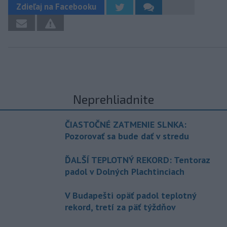
Zdieľaj na Facebooku
Neprehliadnite
ČIASTOČNÉ ZATMENIE SLNKA:
Pozorovať sa bude dať v stredu
ĎALŠÍ TEPLOTNÝ REKORD: Tentoraz
padol v Dolných Plachtinciach
V Budapešti opäť padol teplotný
rekord, tretí za päť týždňov