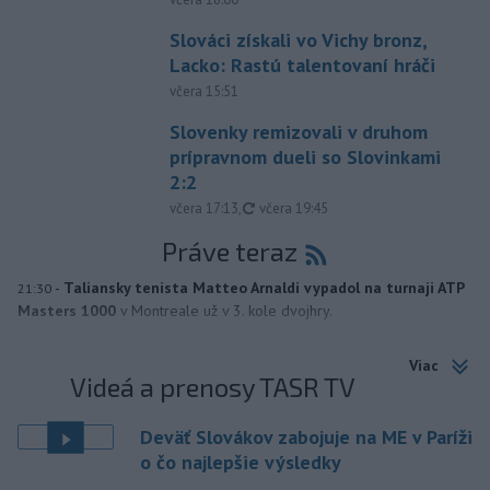
Slováci získali vo Vichy bronz,
Lacko: Rastú talentovaní hráči
včera 15:51
Slovenky remizovali v druhom
prípravnom dueli so Slovinkami
2:2
aktualizované
včera 17:13
,
včera 19:45
Práve teraz
-
Taliansky tenista Matteo Arnaldi vypadol na turnaji ATP
21:30
Masters 1000
v Montreale už v 3. kole dvojhry.
Viac
Videá a prenosy TASR TV
Deväť Slovákov zabojuje na ME v Paríži
o čo najlepšie výsledky