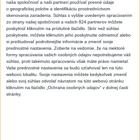
naša spoločnosť a naši partneri používať presné údaje
o geografickej polohe a identifikáciu prostredníctvom
Kontrolný deň na Spišskom hrade
potvrdil výrazný pokrok...
skenovania zariadenia. Súhlas s vyššie uvedeným spracúvaním
zo strany našej spoločnosti a našich 824 partnerov môžete
dnes 18:09
|
Ministerstvo kultúry SR
|
16
zobrazení
poskytnúť kliknutím na príslušné tlačidlo. Skôr než súhlas
poskytnete, môžete kliknutím jeho poskytnutie odmietnuť alebo
⁉️FICO, KDE STE⁉️ČO TIE VAŠE DRÍSTY
si preštudovať podrobnejšie informácie a zmeniť svoje
O BENZÍNE⁉️VŠETKÝCH...
prednostné nastavenia.
Zoberte na vedomie, že na niektoré
dnes 17:02
|
Jakab Július
|
5561
zobrazení
formy spracúvania vašich osobných údajov nepotrebujeme váš
súhlas, proti takémuto spracovaniu však máte právo namietať.
Taraba: Rozvíjame všetky kúty
Vaše prednostné nastavenia sa budú vzťahovať len na túto
Slovenska
webovú lokalitu. Svoje nastavenia môžete kedykoľvek zmeniť
dnes 16:57
|
Taraba Tomáš
|
3962
zobrazení
alebo svoj súhlas odvolať návratom na túto webovú stránku
kliknutím na tlačidlo „Ochrana osobných údajov“ v dolnej časti
Najnovšie statusy štátnych inštitúcií
stránky.
CHYSTÁTE SA VON? UŽITE SI ZÁBAVU A
HLAVNE SA V PORIADKU...
CHYSTÁTE SA VON? UŽITE SI ZÁBAVU A HLAVNE SA V
PORIADKU VRÁŤTE DOMOV📍 👮‍♂️ Policajti počas
nočnej akcie navštívili pa...
dnes 18:00
|
Polícia Slovenskej republiky