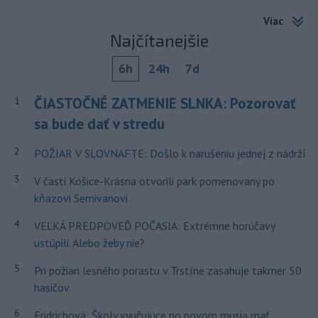
Viac
Najčítanejšie
6h
24h
7d
ČIASTOČNÉ ZATMENIE SLNKA: Pozorovať
1
sa bude dať v stredu
2
POŽIAR V SLOVNAFTE: Došlo k narušeniu jednej z nádrží
3
V časti Košice-Krásna otvorili park pomenovaný po
kňazovi Semivanovi
4
VEĽKÁ PREDPOVEĎ POČASIA: Extrémne horúčavy
ustúpili. Alebo žeby nie?
5
Pri požiari lesného porastu v Trstíne zasahuje takmer 50
hasičov
6
Fridrichová: Školy vyučujúce po novom musia mať