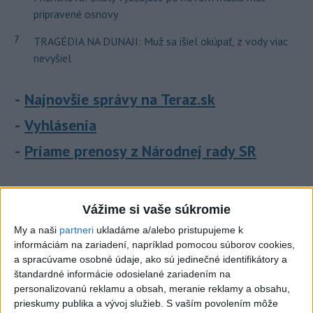
pripravené osnovy
7
TRAGÉDIA NA DUNAJI: Muž sa išiel okúpať, z vody viac
nevyšiel
Najnovšie správy na Teraz.sk
Vyhlásenia
Priame prenosy z Národnej rady SR
Vážime si vaše súkromie
Politika na sociálnych sieťach
My a naši
partneri
ukladáme a/alebo pristupujeme k
informáciám na zariadení, napríklad pomocou súborov cookies,
Zobraziť viac
Info
a spracúvame osobné údaje, ako sú jedinečné identifikátory a
štandardné informácie odosielané zariadením na
personalizovanú reklamu a obsah, meranie reklamy a obsahu,
Najnovšie videá
Najsledovanejšie videá
prieskumy publika a vývoj služieb.
S vaším povolením môže