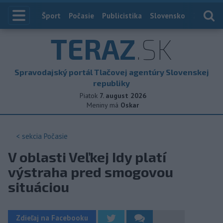
Index
Šport
Počasie
Publicistika
Slovensko
Zahranič
TERAZ
.SK
Spravodajský portál Tlačovej agentúry Slovenskej
republiky
Piatok
7. august 2026
Meniny má
Oskar
< sekcia
Počasie
V oblasti Veľkej Idy platí
výstraha pred smogovou
situáciou
Zdieľaj na Facebooku