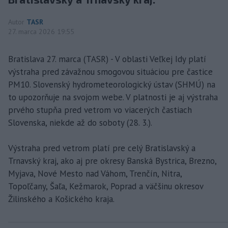
Autor
TASR
27. marca 2026 19:55
Bratislava 27. marca (TASR) - V oblasti Veľkej Idy platí
výstraha pred závažnou smogovou situáciou pre častice
PM10. Slovenský hydrometeorologický ústav (SHMÚ) na
to upozorňuje na svojom webe. V platnosti je aj výstraha
prvého stupňa pred vetrom vo viacerých častiach
Slovenska, niekde až do soboty (28. 3.).
Výstraha pred vetrom platí pre celý Bratislavský a
Trnavský kraj, ako aj pre okresy Banská Bystrica, Brezno,
Myjava, Nové Mesto nad Váhom, Trenčín, Nitra,
Topoľčany, Šaľa, Kežmarok, Poprad a väčšinu okresov
Žilinského a Košického kraja.