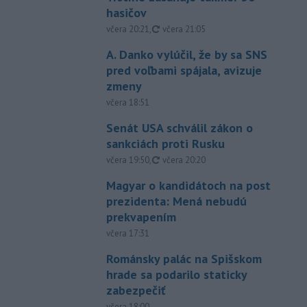
hasičov
aktualizované
včera 20:21
,
včera 21:05
A. Danko vylúčil, že by sa SNS
pred voľbami spájala, avizuje
zmeny
včera 18:51
Senát USA schválil zákon o
sankciách proti Rusku
aktualizované
včera 19:50
,
včera 20:20
Magyar o kandidátoch na post
prezidenta: Mená nebudú
prekvapením
včera 17:31
Románsky palác na Spišskom
hrade sa podarilo staticky
zabezpečiť
včera 18:00