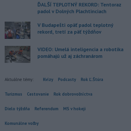
ĎALŠÍ TEPLOTNÝ REKORD: Tentoraz
padol v Dolných Plachtinciach
V Budapešti opäť padol teplotný
rekord, tretí za päť týždňov
VIDEO: Umelá inteligencia a robotika
pomáhajú už aj záchranárom
Aktuálne témy:
Kvízy
Podcasty
Rok Ľ.Štúra
Turizmus
Cestovanie
Rok dobrovoľníctva
Dielo týždňa
Referendum
MS v hokeji
Komunálne voľby