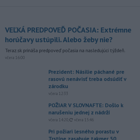
VEĽKÁ PREDPOVEĎ POČASIA: Extrémne
horúčavy ustúpili. Alebo žeby nie?
Teraz.sk prináša predpoveď počasia na nasledujúci týždeň.
včera 16:00
Prezident: Násilie páchané pre
rasovú nenávisť treba odsúdiť v
zárodku
včera 12:33
POŽIAR V SLOVNAFTE: Došlo k
narušeniu jednej z nádrží
aktualizované
včera 14:20
,
včera 15:46
Pri požiari lesného porastu v
Trstíne zasahuje takmer 50