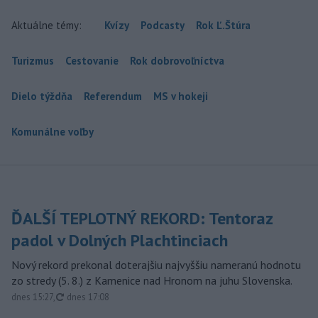
Aktuálne témy:
Kvízy
Podcasty
Rok Ľ.Štúra
Turizmus
Cestovanie
Rok dobrovoľníctva
Dielo týždňa
Referendum
MS v hokeji
Komunálne voľby
ĎALŠÍ TEPLOTNÝ REKORD: Tentoraz
padol v Dolných Plachtinciach
Nový rekord prekonal doterajšiu najvyššiu nameranú hodnotu
zo stredy (5. 8.) z Kamenice nad Hronom na juhu Slovenska.
aktualizované
dnes 15:27
,
dnes 17:08