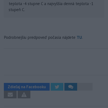
teplota -4 stupne C a najvyššia denná teplota -1
stupeň C.
Podrobnejšiu predpoveď počasia nájdete
TU
.
Zdieľaj na Facebooku