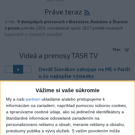
Práve teraz
-
V dunajských prístavoch v Bratislave, Komárne a Štúrove
17:36
v prvom
polroku 2026 zaznamenali spolu 1827 pristátí osobných
kajutových a výletných plavidiel.
Viac
Videá a prenosy TASR TV
Deväť Slovákov zabojuje na ME v Paríži
o čo najlepšie výsledky
Vážime si vaše súkromie
Viac
Najčítanejšie
My a naši
partneri
ukladáme a/alebo pristupujeme k
informáciám na zariadení, napríklad pomocou súborov cookies,
6h
24h
7d
a spracúvame osobné údaje, ako sú jedinečné identifikátory a
štandardné informácie odosielané zariadením na
personalizovanú reklamu a obsah, meranie reklamy a obsahu,
Afganec, ktorý v Mníchove vrazil autom
1
prieskumy publika a vývoj služieb.
S vaším povolením môže