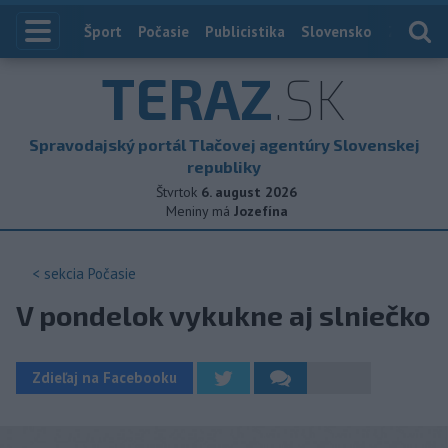
Index
Šport
Počasie
Publicistika
Slovensko
Zahranič
TERAZ
.SK
Spravodajský portál Tlačovej agentúry Slovenskej
republiky
Štvrtok
6. august 2026
Meniny má
Jozefína
< sekcia
Počasie
V pondelok vykukne aj slniečko
Zdieľaj na Facebooku