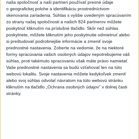
do davu, dostal TREST
naša spoločnosť a naši partneri používať presné údaje
o geografickej polohe a identifikáciu prostredníctvom
2
ÚPLNÉ ZATMENIE SLNKA: Časť Európy zahalí tma,
skenovania zariadenia. Súhlas s vyššie uvedeným spracúvaním
hrozia dôsledky
zo strany našej spoločnosti a našich 824 partnerov môžete
poskytnúť kliknutím na príslušné tlačidlo. Skôr než súhlas
3
V Košiciach Nad jazerom začína výstavba
poskytnete, môžete kliknutím jeho poskytnutie odmietnuť alebo
chodníka,otvorili aj pumptrack
si preštudovať podrobnejšie informácie a zmeniť svoje
prednostné nastavenia.
Zoberte na vedomie, že na niektoré
4
Orbánová telefonovala s Blanárom a Tarabom o pomoci
formy spracúvania vašich osobných údajov nepotrebujeme váš
na Dunaji
súhlas, proti takémuto spracovaniu však máte právo namietať.
Vaše prednostné nastavenia sa budú vzťahovať len na túto
5
Mesto Martin vypovedalo zmluvy na tri rozpracované
webovú lokalitu. Svoje nastavenia môžete kedykoľvek zmeniť
investičné akcie
alebo svoj súhlas odvolať návratom na túto webovú stránku
kliknutím na tlačidlo „Ochrana osobných údajov“ v dolnej časti
6
ZRÁŽKA VLAKU S AUTOM V LOZORNE: Rušňovodič jej
stránky.
už nedokázal zabrániť
7
Kruhová križovatka v Poprade v smere z Hozelca bude
hotová budúci rok
Najnovšie správy na Teraz.sk