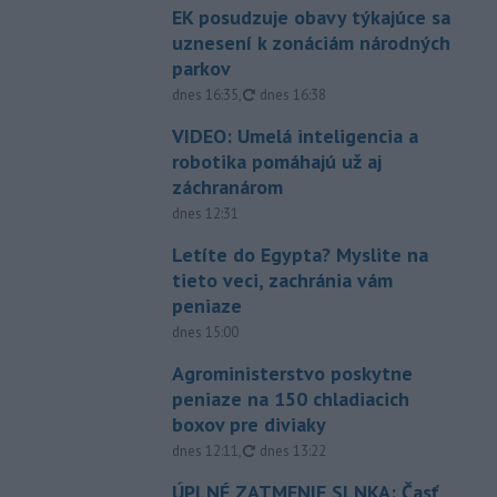
EK posudzuje obavy týkajúce sa
uznesení k zonáciám národných
parkov
aktualizované
dnes 16:35
,
dnes 16:38
VIDEO: Umelá inteligencia a
robotika pomáhajú už aj
záchranárom
dnes 12:31
Letíte do Egypta? Myslite na
tieto veci, zachránia vám
peniaze
dnes 15:00
Agroministerstvo poskytne
peniaze na 150 chladiacich
boxov pre diviaky
aktualizované
dnes 12:11
,
dnes 13:22
ÚPLNÉ ZATMENIE SLNKA: Časť