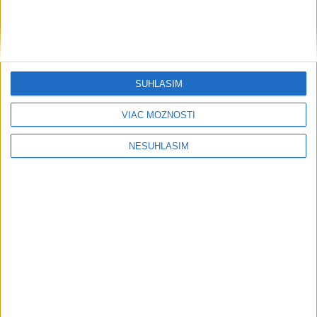
....
SÚHLASÍM
VIAC MOŽNOSTÍ
NESÚHLASÍM
....