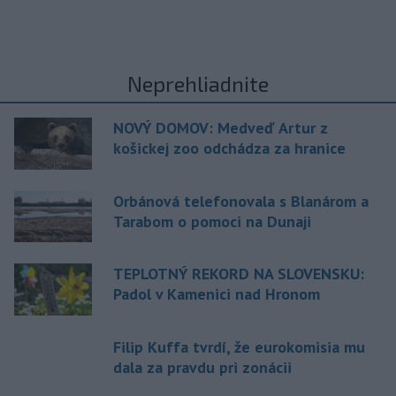
Neprehliadnite
NOVÝ DOMOV: Medveď Artur z
košickej zoo odchádza za hranice
Orbánová telefonovala s Blanárom a
Tarabom o pomoci na Dunaji
TEPLOTNÝ REKORD NA SLOVENSKU:
Padol v Kamenici nad Hronom
Filip Kuffa tvrdí, že eurokomisia mu
dala za pravdu pri zonácii