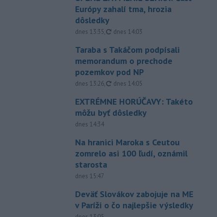
Európy zahalí tma, hrozia
dôsledky
aktualizované
dnes 13:35
,
dnes 14:03
Taraba s Takáčom podpísali
memorandum o prechode
pozemkov pod NP
aktualizované
dnes 13:26
,
dnes 14:05
EXTRÉMNE HORÚČAVY: Takéto
môžu byť dôsledky
dnes 14:34
Na hranici Maroka s Ceutou
zomrelo asi 100 ľudí, oznámil
starosta
dnes 15:47
Deväť Slovákov zabojuje na ME
v Paríži o čo najlepšie výsledky
dnes 13:05