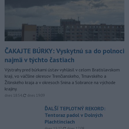
ČAKAJTE BÚRKY: Vyskytnú sa do polnoci
najmä v týchto častiach
Výstrahy pred búrkami ústav vyhlásil v celom Bratislavskom
kraji, vo väčšine okresov Trenčianskeho, Trnavského a
Žilinského kraja a v okresoch Snina a Sobrance na východe
krajiny.
aktualizované
dnes 18:54
,
dnes 19:09
ĎALŠÍ TEPLOTNÝ REKORD:
Tentoraz padol v Dolných
Plachtinciach
aktualizované
dnes 15:27
,
dnes 17:08