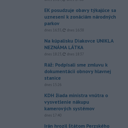
EK posudzuje obavy týkajúce sa
uznesení k zonáciám národných
parkov
aktualizované
dnes 16:35
,
dnes 16:38
Na kúpalisku Diakovce UNIKLA
NEZNÁMA LÁTKA
aktualizované
dnes 18:23
,
dnes 18:37
Ráž: Podpísali sme zmluvu k
dokumentácii obnovy hlavnej
stanice
dnes 15:26
KDH žiada ministra vnútra o
vysvetlenie nákupu
kamerových systémov
dnes 17:40
Irán hrozil štátom Perzského