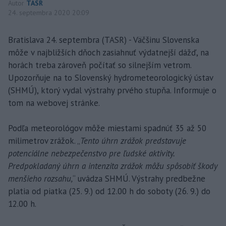
Autor
TASR
24. septembra 2020 20:09
Bratislava 24. septembra (TASR) - Väčšinu Slovenska
môže v najbližších dňoch zasiahnuť výdatnejší dážď, na
horách treba zároveň počítať so silnejším vetrom.
Upozorňuje na to Slovenský hydrometeorologický ústav
(SHMÚ), ktorý vydal výstrahy prvého stupňa. Informuje o
tom na webovej stránke.
Podľa meteorológov môže miestami spadnúť 35 až 50
milimetrov zrážok. „
Tento úhrn zrážok predstavuje
potenciálne nebezpečenstvo pre ľudské aktivity.
Predpokladaný úhrn a intenzita zrážok môžu spôsobiť škody
menšieho rozsahu,
“ uvádza SHMÚ. Výstrahy predbežne
platia od piatka (25. 9.) od 12.00 h do soboty (26. 9.) do
12.00 h.