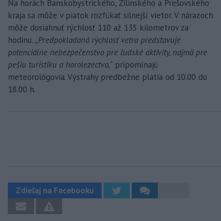
Na horách Banskobystrického, Žilinského a Prešovského
kraja sa môže v piatok rozfúkať silnejší vietor. V nárazoch
môže dosiahnuť rýchlosť 110 až 135 kilometrov za
hodinu.
„Predpokladaná rýchlosť vetra predstavuje
potenciálne nebezpečenstvo pre ľudské aktivity, najmä pre
pešiu turistiku a horolezectvo,“
pripomínajú
meteorológovia. Výstrahy predbežne platia od 10.00 do
18.00 h.
Zdieľaj na Facebooku