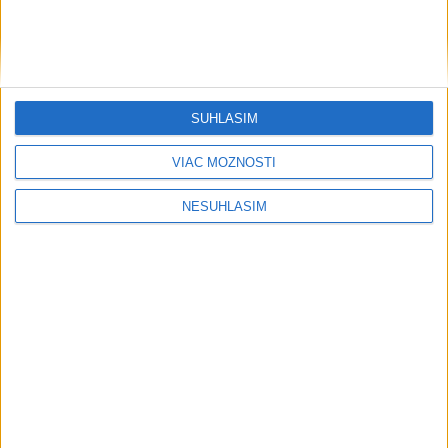
SÚHLASÍM
VIAC MOŽNOSTÍ
NESÚHLASÍM
....