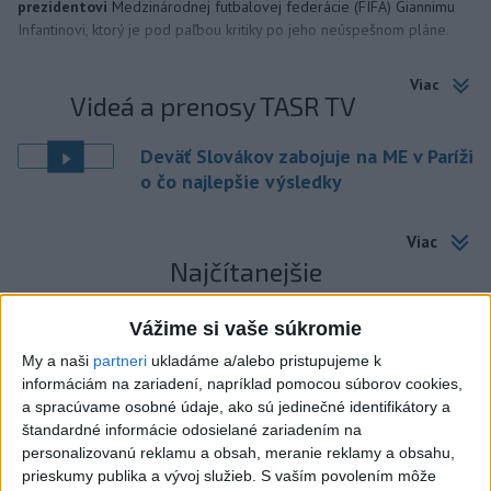
prezidentovi
Medzinárodnej futbalovej federácie (FIFA) Giannimu
Infantinovi, ktorý je pod paľbou kritiky po jeho neúspešnom pláne.
Viac
Videá a prenosy TASR TV
Deväť Slovákov zabojuje na ME v Paríži
o čo najlepšie výsledky
Viac
Najčítanejšie
6h
24h
7d
Vážime si vaše súkromie
My a naši
partneri
ukladáme a/alebo pristupujeme k
ÚPLNÉ ZATMENIE SLNKA: Časť Európy
1
informáciám na zariadení, napríklad pomocou súborov cookies,
zahalí tma, hrozia dôsledky
a spracúvame osobné údaje, ako sú jedinečné identifikátory a
štandardné informácie odosielané zariadením na
2
Afganec, ktorý v Mníchove vrazil autom do davu, dostal
personalizovanú reklamu a obsah, meranie reklamy a obsahu,
TREST
prieskumy publika a vývoj služieb.
S vaším povolením môže