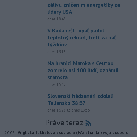
zálivu zničením energetiky za
údery USA
dnes 18:43
V Budapešti opäť padol
teplotný rekord, tretí za päť
týždňov
dnes 19:15
Na hranici Maroka s Ceutou
zomrelo asi 100 ľudí, oznámil
starosta
dnes 15:47
Slovenskí hádzanári zdolali
Taliansko 38:37
aktualizované
dnes 16:28
,
dnes 19:55
Práve teraz
-
Anglická futbalová asociácia (FA) stiahla svoju podporu
20:07