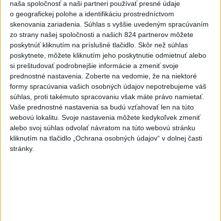
naša spoločnosť a naši partneri používať presné údaje
3
V Košiciach Nad jazerom začína výstavba
o geografickej polohe a identifikáciu prostredníctvom
chodníka,otvorili aj pumptrack
skenovania zariadenia. Súhlas s vyššie uvedeným spracúvaním
zo strany našej spoločnosti a našich 824 partnerov môžete
4
ĎALŠÍ TEPLOTNÝ REKORD: Tentoraz padol v Dolných
poskytnúť kliknutím na príslušné tlačidlo. Skôr než súhlas
Plachtinciach
poskytnete, môžete kliknutím jeho poskytnutie odmietnuť alebo
si preštudovať podrobnejšie informácie a zmeniť svoje
5
Kruhová križovatka v Poprade v smere z Hozelca bude
prednostné nastavenia.
Zoberte na vedomie, že na niektoré
hotová budúci rok
formy spracúvania vašich osobných údajov nepotrebujeme váš
súhlas, proti takémuto spracovaniu však máte právo namietať.
6
Orbánová telefonovala s Blanárom a Tarabom o pomoci
Vaše prednostné nastavenia sa budú vzťahovať len na túto
na Dunaji
webovú lokalitu. Svoje nastavenia môžete kedykoľvek zmeniť
alebo svoj súhlas odvolať návratom na túto webovú stránku
7
Mesto Martin vypovedalo zmluvy na tri rozpracované
kliknutím na tlačidlo „Ochrana osobných údajov“ v dolnej časti
investičné akcie
stránky.
Najnovšie správy na Teraz.sk
Vyhlásenia
Priame prenosy z Národnej rady SR