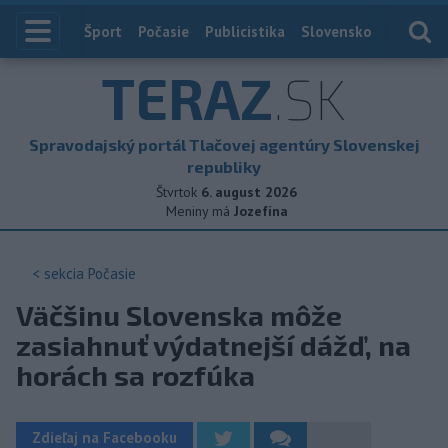
Index
Šport
Počasie
Publicistika
Slovensko
Zahranič
TERAZ
.SK
Spravodajský portál Tlačovej agentúry Slovenskej
republiky
Štvrtok
6. august 2026
Meniny má
Jozefína
< sekcia
Počasie
Väčšinu Slovenska môže
zasiahnuť výdatnejší dážď, na
horách sa rozfúka
Zdieľaj na Facebooku