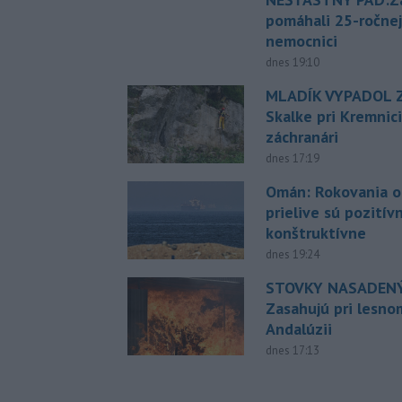
pomáhali 25-ročnej
nemocnici
dnes 19:10
MLADÍK VYPADOL Z
Skalke pri Kremnic
záchranári
dnes 17:19
Omán: Rokovania 
prielive sú pozitív
konštruktívne
dnes 19:24
STOVKY NASADENÝ
Zasahujú pri lesnom
Andalúzii
dnes 17:13