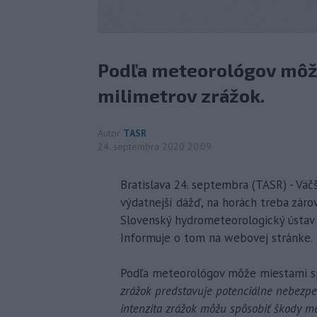
Podľa meteorológov môž
milimetrov zrážok.
Autor
TASR
24. septembra 2020 20:09
Bratislava 24. septembra (TASR) - Väč
výdatnejší dážď, na horách treba záro
Slovenský hydrometeorologický ústav 
Informuje o tom na webovej stránke.
Podľa meteorológov môže miestami sp
zrážok predstavuje potenciálne nebezpe
intenzita zrážok môžu spôsobiť škody m