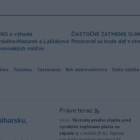
KO o výhode
ČIASTOČNÉ ZATMENIE SLN
rského:Mazurek a Laššáková
Pozorovať sa bude dať v st
 rovnakých voličov
túra
Turizmus
Cestovanie
Rok dobrovoľníctva
Dielo týždňa
Práve teraz
ulharsku,
-
Výstrahy prvého stupňa pred
19:26
vysokými teplotami platia na
západe
aj v nedeľu (9. 8.). Teplota
tam môže miestami dosiahnuť 33