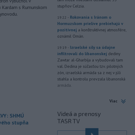
ron vybuchol v
stupňov Celzia.
odu Kardam s Rumunskom
lynovodu.
-
Rokovania s Iránom o
19:22
Hormuzskom prielive prebiehajú v
pozitívnej
a konštruktívnej atmosfére,
oznámil Omán.
-
Izraelské sily sa údajne
19:19
infiltrovali do libanonskej
dediny
Zawtar al-Gharbíja a vybudovali tam
val. Dedina je súčasťou tzv. pilotných
zón, izraelská armáda sa z nej v júli
stiahla a kontrolu prevzala libanonská
armáda.
-
Building Information
19:17
Viac
Modeling) už nie je vízia
budúcnosti, ale zásadne
mení
Videá a prenosy
VY: SHMÚ
spôsob navrhovania, koordinovania aj
TASR TV
stavania.
rvého stupňa
-
Horskí záchranári z
19:07