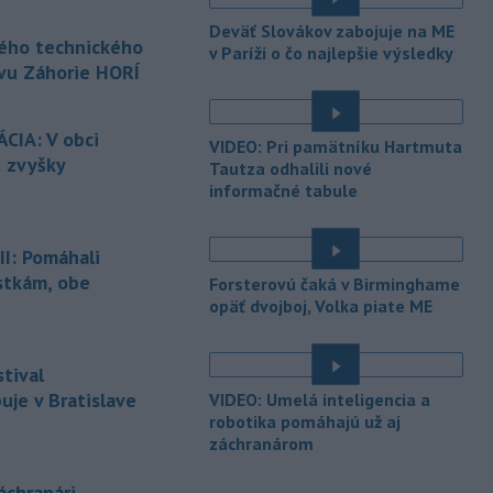
Oblastného strediska Horskej
Deväť Slovákov zabojuje na ME
záchrannej
služby (HZS) Malá Fatra
kého technického
v Paríži o čo najlepšie výsledky
zasahovali za Kamenným závozom. Po
vu Záhorie HORÍ
páde sa tam zranila 25-ročná
cyklistka.
CIA: V obci
VIDEO: Pri pamätníku Hartmuta
-
Horskí záchranári z
19:07
ú zvyšky
Tautza odhalili nové
Oblastného strediska Horskej
informačné tabule
záchrannej
služby (HZS) Malá Fatra
zasahovali za Kamenným závozom. Po
páde sa tam zranila 25-ročná
I: Pomáhali
cyklistka.
stkám, obe
Forsterovú čaká v Birminghame
-
Po skončení sobotného
opäť dvojboj, Volka piate ME
18:52
programu podujatia Sahara
Slovakia 2026 bol
vo Vojenskom
tival
obvode (VO) Záhorie neďaleko
Senice zaznamenaný požiar porastu.
je v Bratislave
VIDEO: Umelá inteligencia a
Na mieste prebieha intenzívny zásah s
robotika pomáhajú už aj
záchranárom
cieľom dostať požiar čo najskôr pod
kontrolu a zabrániť jeho ďalšiemu
šíreniu.
chranári