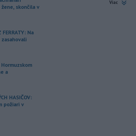
Viac
 žene, skončila v
-
Typ dronu, ktorý sa zrútil v
18:40
Bulharsku, často využíva
ukrajinská
armáda, uviedlo bulharské
ministerstvo vnútra.
 FERRATY: Na
i zasahovali
-
Horskí záchranári zasahovali
18:36
pri dvoch úrazoch poľských
turistiek
vo Vysokých Tatrách a
Pieninách.
o Hormuzskom
-
Na Skalke pri Kremnici
ne a
17:17
pomáhali horskí záchranári v
sobotu
20-ročnému poľskému
lezcovi, ktorý vypadol z ferratovej
cesty a poranil si obe kolená.
CH HASIČOV:
 požiari v
-
Viac než 275 hasičov nasadili
17:10
na boj s lesným požiarom v
španielskej
Andalúzii. Tamojšie
orgány tvrdia, že žiadna obytná zóna v
súčasnosti nie je ohrozená, píše TASR