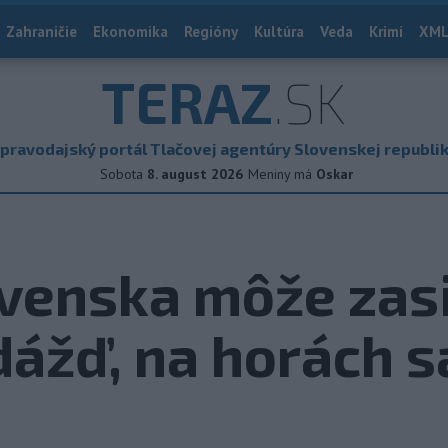
Zahraničie
Ekonomika
Regióny
Kultúra
Veda
Krimi
XML
TERAZ
.SK
pravodajský portál Tlačovej agentúry Slovenskej republi
Sobota
8. august 2026
Meniny má
Oskar
ovenska môže zas
dážď, na horách s