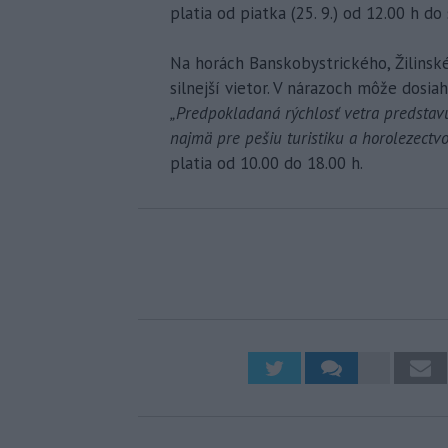
platia od piatka (25. 9.) od 12.00 h do 
Na horách Banskobystrického, Žilinsk
silnejší vietor. V nárazoch môže dosia
„Predpokladaná rýchlosť vetra predstavu
najmä pre pešiu turistiku a horolezectvo
platia od 10.00 do 18.00 h.