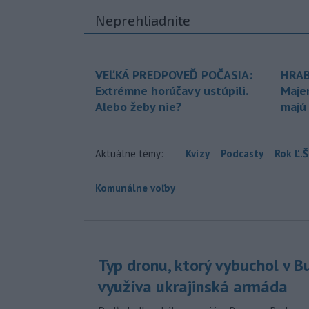
Neprehliadnite
VEĽKÁ PREDPOVEĎ POČASIA:
HRAB
Extrémne horúčavy ustúpili.
Maje
Alebo žeby nie?
majú
Aktuálne témy:
Kvízy
Podcasty
Rok Ľ.Š
Komunálne voľby
Typ dronu, ktorý vybuchol v B
využíva ukrajinská armáda