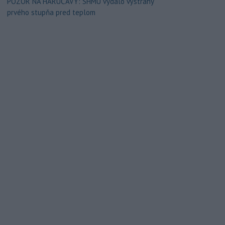
POZOR NA HARÚČAVY: SHMÚ vydalo výstrahy
prvého stupňa pred teplom