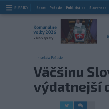
RUBRIKY
Index
Šport
Počasie
Publicistika
Slovensko
Komunálne
voľby 2026
S
Všetky správy
< sekcia
Počasie
Väčšinu Sl
výdatnejší 