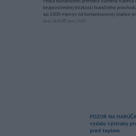
Podľa bulharského premiéra Rumena Radeva d
bezprostrednej blízkosti hraničného priech
asi 1000 metrov od kompresorovej stanice p
aktualizované
dnes 18:43
,
dnes 19:29
POZOR NA HARÚČA
vydalo výstrahy p
pred teplom