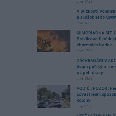
dnes 19:28
V blízkosti Vojens
a skúšobného ústa
dnes 16:51
MIMORIADNA SITUÁ
Braväcovo likviduj
zhorených budov
dnes 17:06
ZÁCHRANÁRI V AKCI
dvom poľským turi
utrpeli úrazy
dnes 18:39
VODIČI, POZOR: Fes
Lovestream spôsobu
kolóny
dnes 17:01
NEŠŤASTNÝ PÁD:Zá