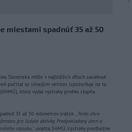
7
e miestami spadnúť 35 až 50
šinu Slovenska môže v najbližších dňoch zasiahnuť
veň počítať so silnejším vetrom. Upozorňuje na to
(SHMÚ), ktorý vydal výstrahy prvého stupňa.
adnúť 35 až 50 milimetrov zrážok. „
Tento úhrn
čenstvo pre ľudské aktivity. Predpokladaný úhrn a
enšieho rozsahu,
“ uvádza SHMÚ. Výstrahy predbežne