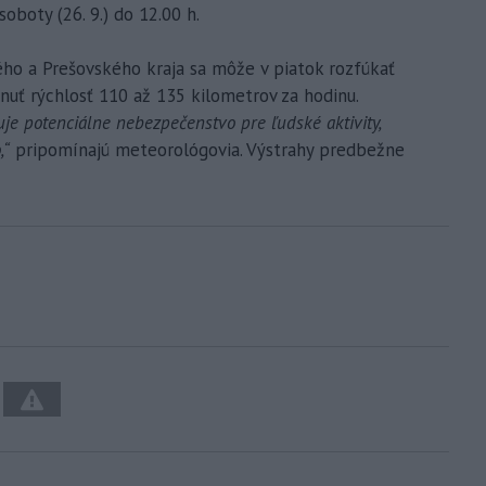
soboty (26. 9.) do 12.00 h.
ého a Prešovského kraja sa môže v piatok rozfúkať
hnuť rýchlosť 110 až 135 kilometrov za hodinu.
je potenciálne nebezpečenstvo pre ľudské aktivity,
,“
pripomínajú meteorológovia. Výstrahy predbežne