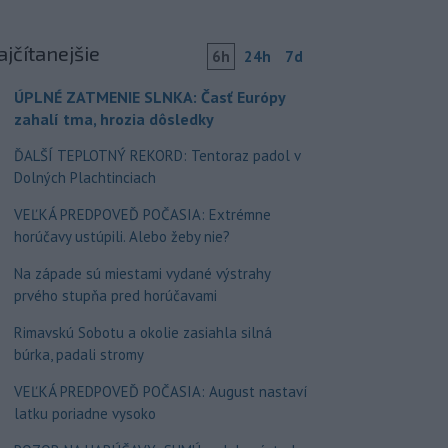
ajčítanejšie
6h
24h
7d
ÚPLNÉ ZATMENIE SLNKA: Časť Európy
zahalí tma, hrozia dôsledky
ĎALŠÍ TEPLOTNÝ REKORD: Tentoraz padol v
Dolných Plachtinciach
VEĽKÁ PREDPOVEĎ POČASIA: Extrémne
horúčavy ustúpili. Alebo žeby nie?
Na západe sú miestami vydané výstrahy
prvého stupňa pred horúčavami
Rimavskú Sobotu a okolie zasiahla silná
búrka, padali stromy
VEĽKÁ PREDPOVEĎ POČASIA: August nastaví
latku poriadne vysoko