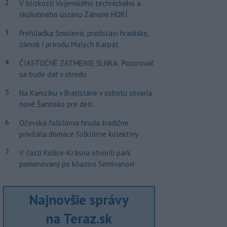
2
V blízkosti Vojenského technického a
skúšobného ústavu Záhorie HORÍ
3
Prehliadka Smoleníc predstaví hradisko,
zámok i prírodu Malých Karpát
4
ČIASTOČNÉ ZATMENIE SLNKA: Pozorovať
sa bude dať v stredu
5
Na Kamzíku v Bratislave v sobotu otvoria
nové Šantisko pre deti
6
Očovská folklórna hruda tradične
privítala domáce folklórne kolektívy
7
V časti Košice-Krásna otvorili park
pomenovaný po kňazovi Semivanovi
Najnovšie správy
na Teraz.sk