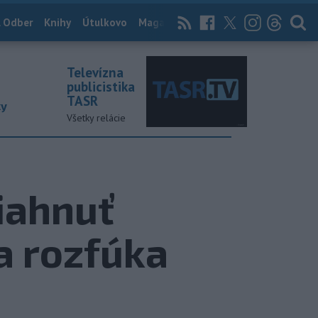
 Odber
Knihy
Útulkovo
Magazín
News Now
Archív
TASR
Televízna
publicistika
TASR
ky
Všetky relácie
iahnuť
a rozfúka