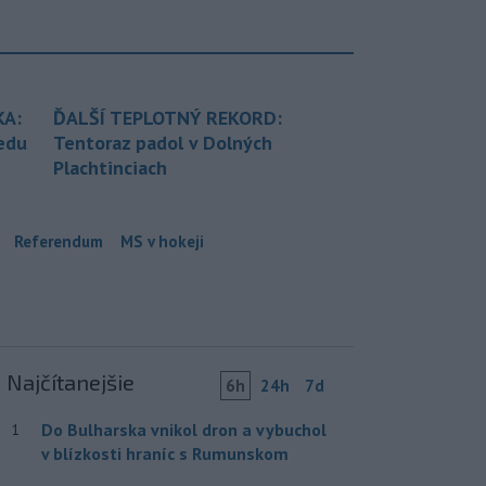
KA:
ĎALŠÍ TEPLOTNÝ REKORD:
redu
Tentoraz padol v Dolných
Plachtinciach
Referendum
MS v hokeji
Najčítanejšie
6h
24h
7d
Do Bulharska vnikol dron a vybuchol
1
v blízkosti hraníc s Rumunskom