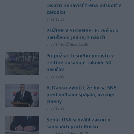
rasovú nenávisť treba odsúdiť v
zárodku
dnes 12:33
POŽIAR V SLOVNAFTE: Došlo k
narušeniu jednej z nádrží
aktualizované
dnes 14:20
,
dnes 15:46
Pri požiari lesného porastu v
Trstíne zasahuje takmer 50
hasičov
dnes 20:21
A. Danko vylúčil, že by sa SNS
pred voľbami spájala, avizuje
zmeny
dnes 18:51
Senát USA schválil zákon o
sankciách proti Rusku
aktualizované
dnes 19:50
,
dnes 20:20