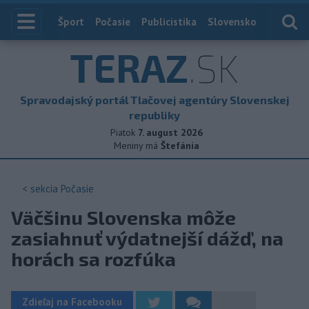
Index
Šport
Počasie
Publicistika
Slovensko
Zahranič
TERAZ
.SK
Spravodajský portál Tlačovej agentúry Slovenskej
republiky
Piatok
7. august 2026
Meniny má
Štefánia
< sekcia
Počasie
Väčšinu Slovenska môže
zasiahnuť výdatnejší dážď, na
horách sa rozfúka
Zdieľaj na Facebooku