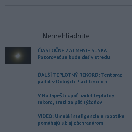
Neprehliadnite
ČIASTOČNÉ ZATMENIE SLNKA:
Pozorovať sa bude dať v stredu
ĎALŠÍ TEPLOTNÝ REKORD: Tentoraz
padol v Dolných Plachtinciach
V Budapešti opäť padol teplotný
rekord, tretí za päť týždňov
VIDEO: Umelá inteligencia a robotika
pomáhajú už aj záchranárom