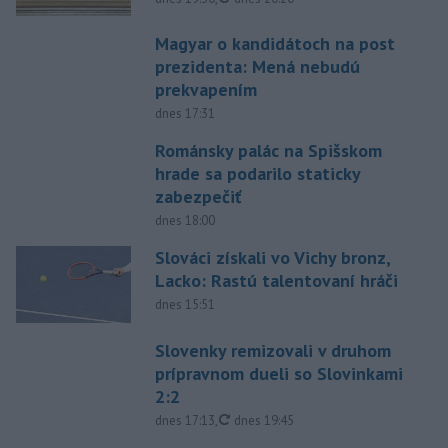
Magyar o kandidátoch na post
prezidenta: Mená nebudú
prekvapením
dnes 17:31
Románsky palác na Spišskom
hrade sa podarilo staticky
zabezpečiť
dnes 18:00
Slováci získali vo Vichy bronz,
Lacko: Rastú talentovaní hráči
dnes 15:51
Slovenky remizovali v druhom
prípravnom dueli so Slovinkami
2:2
aktualizované
dnes 17:13
,
dnes 19:45