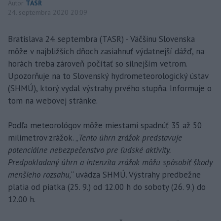
Autor
TASR
24. septembra 2020 20:09
Bratislava 24. septembra (TASR) - Väčšinu Slovenska
môže v najbližších dňoch zasiahnuť výdatnejší dážď, na
horách treba zároveň počítať so silnejším vetrom.
Upozorňuje na to Slovenský hydrometeorologický ústav
(SHMÚ), ktorý vydal výstrahy prvého stupňa. Informuje o
tom na webovej stránke.
Podľa meteorológov môže miestami spadnúť 35 až 50
milimetrov zrážok. „
Tento úhrn zrážok predstavuje
potenciálne nebezpečenstvo pre ľudské aktivity.
Predpokladaný úhrn a intenzita zrážok môžu spôsobiť škody
menšieho rozsahu,
“ uvádza SHMÚ. Výstrahy predbežne
platia od piatka (25. 9.) od 12.00 h do soboty (26. 9.) do
12.00 h.