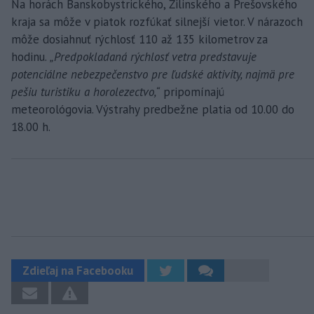
Na horách Banskobystrického, Žilinského a Prešovského
kraja sa môže v piatok rozfúkať silnejší vietor. V nárazoch
môže dosiahnuť rýchlosť 110 až 135 kilometrov za
hodinu.
„Predpokladaná rýchlosť vetra predstavuje
potenciálne nebezpečenstvo pre ľudské aktivity, najmä pre
pešiu turistiku a horolezectvo,“
pripomínajú
meteorológovia. Výstrahy predbežne platia od 10.00 do
18.00 h.
Zdieľaj na Facebooku