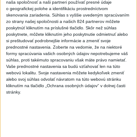
naša spoločnosť a naši partneri používať presné údaje
Priame prenosy z Národnej rady SR
o geografickej polohe a identifikáciu prostredníctvom
skenovania zariadenia. Súhlas s vyššie uvedeným spracúvaním
zo strany našej spoločnosti a našich 824 partnerov môžete
poskytnúť kliknutím na príslušné tlačidlo. Skôr než súhlas
Politika na sociálnych sieťach
poskytnete, môžete kliknutím jeho poskytnutie odmietnuť alebo
si preštudovať podrobnejšie informácie a zmeniť svoje
prednostné nastavenia.
Zoberte na vedomie, že na niektoré
Zobraziť viac
Info
formy spracúvania vašich osobných údajov nepotrebujeme váš
súhlas, proti takémuto spracovaniu však máte právo namietať.
Vaše prednostné nastavenia sa budú vzťahovať len na túto
Najnovšie videá
Najsledovanejšie videá
webovú lokalitu. Svoje nastavenia môžete kedykoľvek zmeniť
alebo svoj súhlas odvolať návratom na túto webovú stránku
kliknutím na tlačidlo „Ochrana osobných údajov“ v dolnej časti
Kontrolný deň na Spišskom hrade
stránky.
potvrdil výrazný pokrok...
dnes 18:09
|
Ministerstvo kultúry SR
|
3
zobrazení
⁉️FICO, KDE STE⁉️ČO TIE VAŠE DRÍSTY
O BENZÍNE⁉️VŠETKÝCH...
dnes 17:02
|
Jakab Július
|
1433
zobrazení