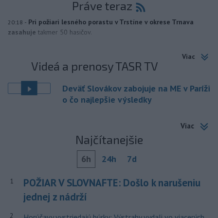
Práve teraz
-
Pri požiari lesného porastu v Trstíne v okrese Trnava
20:18
zasahuje
takmer 50 hasičov.
Viac
Videá a prenosy TASR TV
Deväť Slovákov zabojuje na ME v Paríži
o čo najlepšie výsledky
Viac
Najčítanejšie
6h
24h
7d
POŽIAR V SLOVNAFTE: Došlo k narušeniu
1
jednej z nádrží
2
Horúčavy vystriedajú búrky: Výstrahy vydali vo viacerých