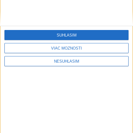
SÚHLASÍM
VIAC MOŽNOSTÍ
....
NESÚHLASÍM