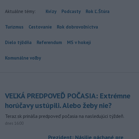
Aktuálne témy:
Kvízy
Podcasty
Rok Ľ.Štúra
Turizmus
Cestovanie
Rok dobrovoľníctva
Dielo týždňa
Referendum
MS v hokeji
Komunálne voľby
VEĽKÁ PREDPOVEĎ POČASIA: Extrémne
horúčavy ustúpili. Alebo žeby nie?
Teraz.sk prináša predpoveď počasia na nasledujúci týždeň.
dnes 16:00
Prezident: Násilie páchané pre