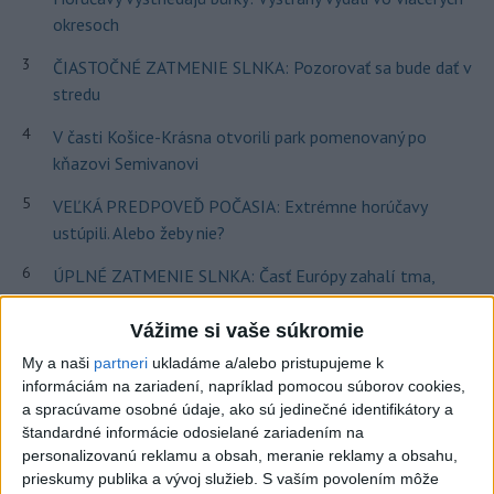
okresoch
3
ČIASTOČNÉ ZATMENIE SLNKA: Pozorovať sa bude dať v
stredu
4
V časti Košice-Krásna otvorili park pomenovaný po
kňazovi Semivanovi
5
VEĽKÁ PREDPOVEĎ POČASIA: Extrémne horúčavy
ustúpili. Alebo žeby nie?
6
ÚPLNÉ ZATMENIE SLNKA: Časť Európy zahalí tma,
hrozia dôsledky
Vážime si vaše súkromie
7
TRAGÉDIA NA DUNAJI: Muž sa išiel okúpať, z vody viac
My a naši
partneri
ukladáme a/alebo pristupujeme k
nevyšiel
informáciám na zariadení, napríklad pomocou súborov cookies,
a spracúvame osobné údaje, ako sú jedinečné identifikátory a
Najnovšie správy na Teraz.sk
štandardné informácie odosielané zariadením na
personalizovanú reklamu a obsah, meranie reklamy a obsahu,
Vyhlásenia
prieskumy publika a vývoj služieb.
S vaším povolením môže