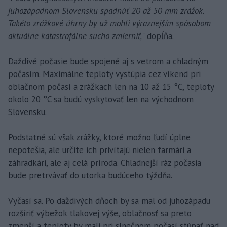
juhozápadnom Slovensku spadnúť 20 až 50 mm zrážok.
Takéto zrážkové úhrny by už mohli výraznejším spôsobom
aktuálne katastrofálne sucho zmierniť,
" dopĺňa.
Daždivé počasie bude spojené aj s vetrom a chladným
počasím. Maximálne teploty vystúpia cez víkend pri
oblačnom počasí a zrážkach len na 10 až 15 °C, teploty
okolo 20 °C sa budú vyskytovať len na východnom
Slovensku.
Podstatné sú však zrážky, ktoré možno ľudí úplne
nepotešia, ale určite ich privítajú nielen farmári a
záhradkári, ale aj celá príroda. Chladnejší ráz počasia
bude pretrvávať do utorka budúceho týždňa.
Vyčasí sa. Po daždivých dňoch by sa mal od juhozápadu
rozšíriť výbežok tlakovej výše, oblačnosť sa preto
zmenší a teploty by mali pri slnečnom počasí stúpať nad