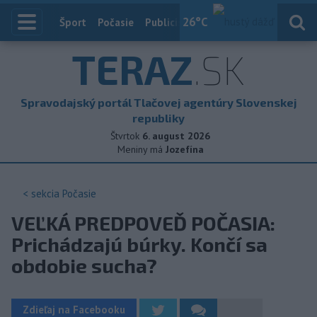
26
°C
Index
Šport
Počasie
Publicistika
Slovensko
Zahranič
TERAZ
.SK
Spravodajský portál Tlačovej agentúry Slovenskej
republiky
Štvrtok
6. august 2026
Meniny má
Jozefína
< sekcia
Počasie
VEĽKÁ PREDPOVEĎ POČASIA:
Prichádzajú búrky. Končí sa
obdobie sucha?
Zdieľaj na Facebooku