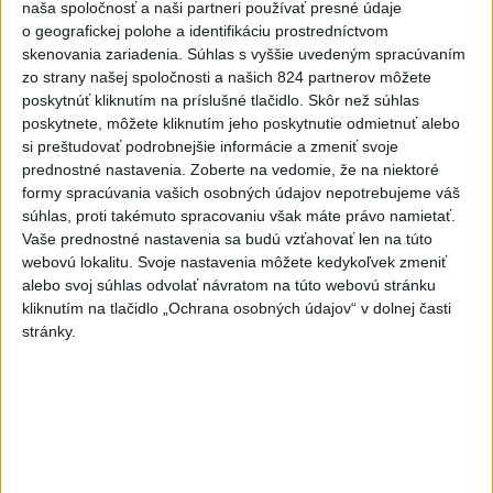
naša spoločnosť a naši partneri používať presné údaje
o geografickej polohe a identifikáciu prostredníctvom
Komunálne voľby
skenovania zariadenia. Súhlas s vyššie uvedeným spracúvaním
zo strany našej spoločnosti a našich 824 partnerov môžete
poskytnúť kliknutím na príslušné tlačidlo. Skôr než súhlas
poskytnete, môžete kliknutím jeho poskytnutie odmietnuť alebo
si preštudovať podrobnejšie informácie a zmeniť svoje
prednostné nastavenia.
Zoberte na vedomie, že na niektoré
formy spracúvania vašich osobných údajov nepotrebujeme váš
súhlas, proti takémuto spracovaniu však máte právo namietať.
Vaše prednostné nastavenia sa budú vzťahovať len na túto
webovú lokalitu. Svoje nastavenia môžete kedykoľvek zmeniť
alebo svoj súhlas odvolať návratom na túto webovú stránku
kliknutím na tlačidlo „Ochrana osobných údajov“ v dolnej časti
stránky.
ČAKAJTE BÚRKY: Vyskytnú sa do polnoci