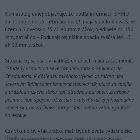
Klimatológ ďalej objasňuje, že podľa informácií SHMÚ
za obdobie od 25. februára do 13. mája spadlo na väčšine
územia Slovenska 35 až 80 mm zrážok, ojedinele do 150
mm, zatiaľ čo v Podunajskej nížine spadlo zväčša len 15
až 30 mm zrážok.
Situácia by sa však v najbližších dňoch mala začať meniť.
"
Studený vzduch od severozápadu totiž prenikol aj do
Stredomoria. V dôsledku takéhoto vývoja sa začala nad
severným Talianskom formovať tlaková níž, ktorá sa spojila
s brázdou nízkeho tlaku nad strednou Európou. Zrážkové
pásmo s ňou spojené už začalo ovplyvňovať aj juhozápadné
Slovensko, no zrážkové úhrny zatiaľ neboli veľmi výdatné,"
spresňuje.
Cez víkend by však zrážky mali byť už oveľa výdatnejšie.
"Podľa prognostických modelov môže do pondelka na