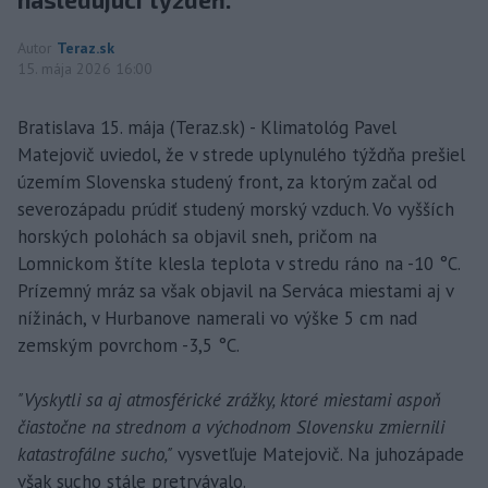
Autor
Teraz.sk
15. mája 2026 16:00
Bratislava 15. mája (Teraz.sk) - Klimatológ Pavel
Matejovič uviedol, že v strede uplynulého týždňa prešiel
územím Slovenska studený front, za ktorým začal od
severozápadu prúdiť studený morský vzduch. Vo vyšších
horských polohách sa objavil sneh, pričom na
Lomnickom štíte klesla teplota v stredu ráno na -10 °C.
Prízemný mráz sa však objavil na Serváca miestami aj v
nížinách, v Hurbanove namerali vo výške 5 cm nad
zemským povrchom -3,5 °C.
"Vyskytli sa aj atmosférické zrážky, ktoré miestami aspoň
čiastočne na strednom a východnom Slovensku zmiernili
katastrofálne sucho,"
vysvetľuje Matejovič. Na juhozápade
však sucho stále pretrvávalo.