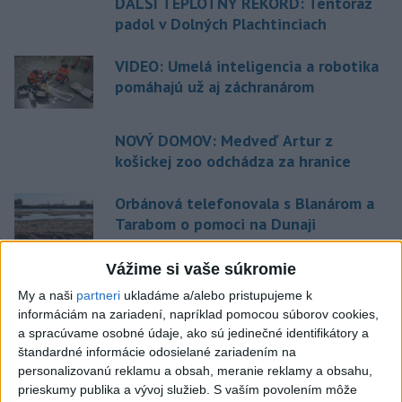
ĎALŠÍ TEPLOTNÝ REKORD: Tentoraz
padol v Dolných Plachtinciach
VIDEO: Umelá inteligencia a robotika
pomáhajú už aj záchranárom
NOVÝ DOMOV: Medveď Artur z
košickej zoo odchádza za hranice
Orbánová telefonovala s Blanárom a
Tarabom o pomoci na Dunaji
Vážime si vaše súkromie
Aktuálne témy:
Kvízy
Podcasty
Rok Ľ.Štúra
My a naši
partneri
ukladáme a/alebo pristupujeme k
informáciám na zariadení, napríklad pomocou súborov cookies,
a spracúvame osobné údaje, ako sú jedinečné identifikátory a
Turizmus
Cestovanie
Rok dobrovoľníctva
štandardné informácie odosielané zariadením na
personalizovanú reklamu a obsah, meranie reklamy a obsahu,
Dielo týždňa
Referendum
MS v hokeji
prieskumy publika a vývoj služieb.
S vaším povolením môže