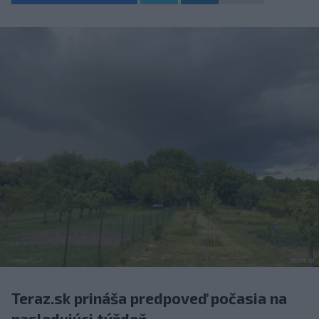
Teraz.sk prináša predpoveď počasia na
nasledujúci týždeň.