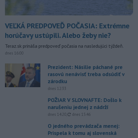
VEĽKÁ PREDPOVEĎ POČASIA: Extrémne
horúčavy ustúpili. Alebo žeby nie?
Teraz.sk prináša predpoveď počasia na nasledujúci týždeň.
dnes 16:00
Prezident: Násilie páchané pre
rasovú nenávisť treba odsúdiť v
zárodku
dnes 12:33
POŽIAR V SLOVNAFTE: Došlo k
narušeniu jednej z nádrží
aktualizované
dnes 14:20
,
dnes 15:46
O jedného prevádzača menej:
Prispela k tomu aj slovenská