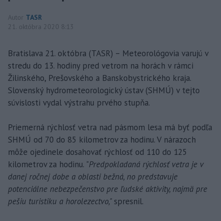
Autor
TASR
21. októbra 2020 8:13
Bratislava 21. októbra (TASR) – Meteorológovia varujú v
stredu do 13. hodiny pred vetrom na horách v rámci
Žilinského, Prešovského a Banskobystrického kraja.
Slovenský hydrometeorologický ústav (SHMÚ) v tejto
súvislosti vydal výstrahu prvého stupňa.
Priemerná rýchlosť vetra nad pásmom lesa má byť podľa
SHMÚ od 70 do 85 kilometrov za hodinu. V nárazoch
môže ojedinele dosahovať rýchlosť od 110 do 125
kilometrov za hodinu. "
Predpokladaná rýchlosť vetra je v
danej ročnej dobe a oblasti bežná, no predstavuje
potenciálne nebezpečenstvo pre ľudské aktivity, najmä pre
pešiu turistiku a horolezectvo,"
spresnil.