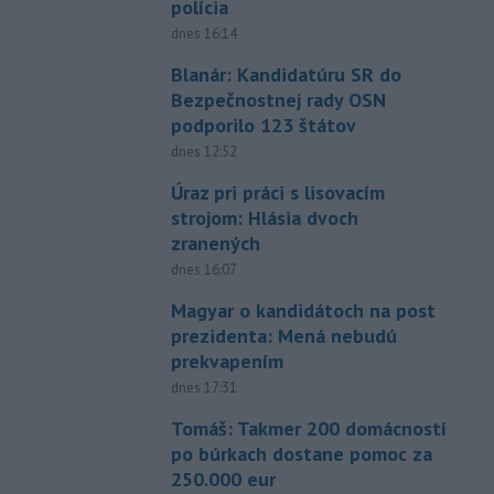
polícia
dnes 16:14
Blanár: Kandidatúru SR do
Bezpečnostnej rady OSN
podporilo 123 štátov
dnes 12:52
Úraz pri práci s lisovacím
strojom: Hlásia dvoch
zranených
dnes 16:07
Magyar o kandidátoch na post
prezidenta: Mená nebudú
prekvapením
dnes 17:31
Tomáš: Takmer 200 domácností
po búrkach dostane pomoc za
250.000 eur