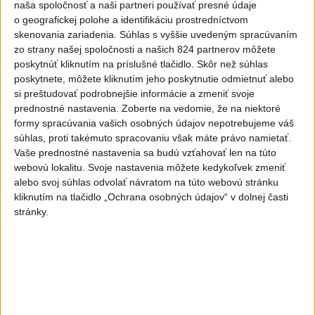
hrozia dôsledky
naša spoločnosť a naši partneri používať presné údaje
o geografickej polohe a identifikáciu prostredníctvom
6
Kruhová križovatka v Poprade v smere z Hozelca bude
skenovania zariadenia. Súhlas s vyššie uvedeným spracúvaním
hotová budúci rok
zo strany našej spoločnosti a našich 824 partnerov môžete
poskytnúť kliknutím na príslušné tlačidlo. Skôr než súhlas
7
TRAGÉDIA NA DUNAJI: Muž sa išiel okúpať, z vody viac
poskytnete, môžete kliknutím jeho poskytnutie odmietnuť alebo
nevyšiel
si preštudovať podrobnejšie informácie a zmeniť svoje
prednostné nastavenia.
Zoberte na vedomie, že na niektoré
formy spracúvania vašich osobných údajov nepotrebujeme váš
Najnovšie správy na Teraz.sk
súhlas, proti takémuto spracovaniu však máte právo namietať.
Vaše prednostné nastavenia sa budú vzťahovať len na túto
Vyhlásenia
webovú lokalitu. Svoje nastavenia môžete kedykoľvek zmeniť
Priame prenosy z Národnej rady SR
alebo svoj súhlas odvolať návratom na túto webovú stránku
kliknutím na tlačidlo „Ochrana osobných údajov“ v dolnej časti
stránky.
Politika na sociálnych sieťach
Zobraziť viac
Info