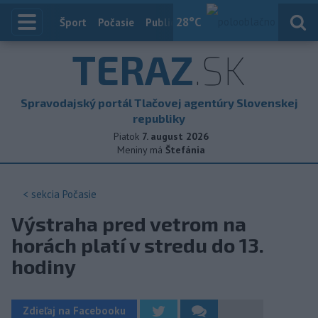
28
°C
Index
Šport
Počasie
Publicistika
Slovensko
Zahranič
TERAZ
.SK
Spravodajský portál Tlačovej agentúry Slovenskej
republiky
Piatok
7. august 2026
Meniny má
Štefánia
< sekcia
Počasie
Výstraha pred vetrom na
horách platí v stredu do 13.
hodiny
Zdieľaj na Facebooku