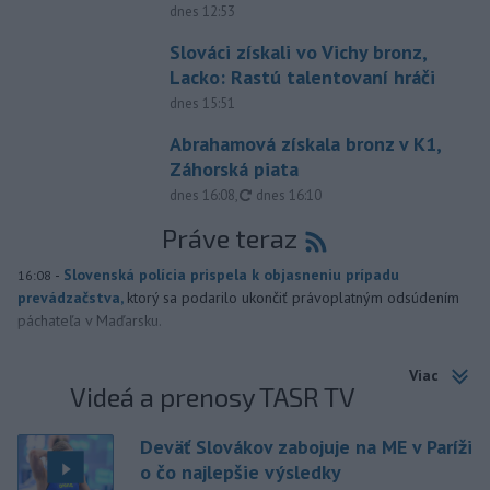
dnes 12:53
Slováci získali vo Vichy bronz,
Lacko: Rastú talentovaní hráči
dnes 15:51
Abrahamová získala bronz v K1,
Záhorská piata
aktualizované
dnes 16:08
,
dnes 16:10
Práve teraz
-
Slovenská polícia prispela k objasneniu prípadu
16:08
prevádzačstva,
ktorý sa podarilo ukončiť právoplatným odsúdením
páchateľa v Maďarsku.
Viac
Videá a prenosy TASR TV
Deväť Slovákov zabojuje na ME v Paríži
o čo najlepšie výsledky