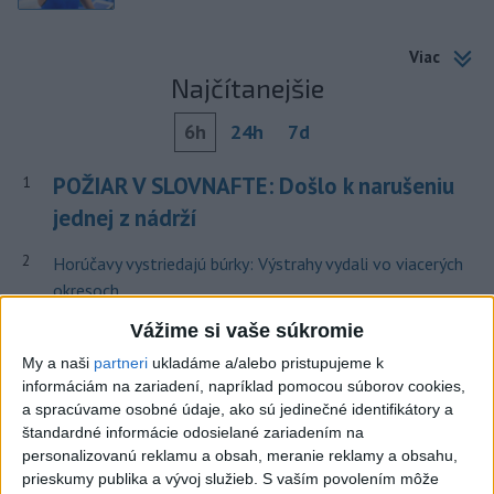
Viac
Najčítanejšie
6h
24h
7d
POŽIAR V SLOVNAFTE: Došlo k narušeniu
1
jednej z nádrží
2
Horúčavy vystriedajú búrky: Výstrahy vydali vo viacerých
okresoch
3
Vážime si vaše súkromie
POŽIAR PRI BRATISLAVE: Plamene pohltili skládku
odpadu
My a naši
partneri
ukladáme a/alebo pristupujeme k
informáciám na zariadení, napríklad pomocou súborov cookies,
4
ČIASTOČNÉ ZATMENIE SLNKA: Pozorovať sa bude dať v
a spracúvame osobné údaje, ako sú jedinečné identifikátory a
stredu
štandardné informácie odosielané zariadením na
personalizovanú reklamu a obsah, meranie reklamy a obsahu,
5
ÚPLNÉ ZATMENIE SLNKA: Časť Európy zahalí tma,
prieskumy publika a vývoj služieb.
S vaším povolením môže