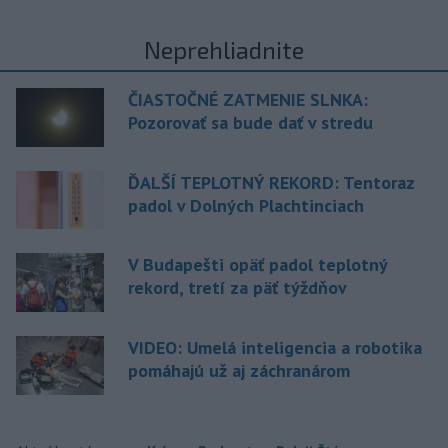
Neprehliadnite
ČIASTOČNÉ ZATMENIE SLNKA:
Pozorovať sa bude dať v stredu
ĎALŠÍ TEPLOTNÝ REKORD: Tentoraz
padol v Dolných Plachtinciach
V Budapešti opäť padol teplotný
rekord, tretí za päť týždňov
VIDEO: Umelá inteligencia a robotika
pomáhajú už aj záchranárom