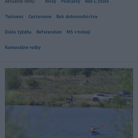
Aktuálne témy:
Kvízy
Podcasty
Rok Ľ.Štúra
Turizmus
Cestovanie
Rok dobrovoľníctva
Dielo týždňa
Referendum
MS v hokeji
Komunálne voľby