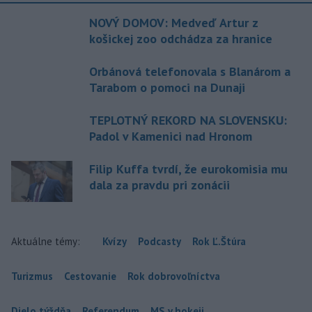
NOVÝ DOMOV: Medveď Artur z
košickej zoo odchádza za hranice
Orbánová telefonovala s Blanárom a
Tarabom o pomoci na Dunaji
TEPLOTNÝ REKORD NA SLOVENSKU:
Padol v Kamenici nad Hronom
Filip Kuffa tvrdí, že eurokomisia mu
dala za pravdu pri zonácii
Aktuálne témy:
Kvízy
Podcasty
Rok Ľ.Štúra
Turizmus
Cestovanie
Rok dobrovoľníctva
Dielo týždňa
Referendum
MS v hokeji