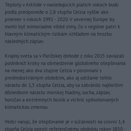
Teploty v Arktíde v nasledujúcich piatich rokoch budú
podľa predpovede o 2,8 stupňa Celzia vyššie ako
priemer v rokoch 1991 - 2020. V severnej Európe by
mohli byť mimoriadne vlhké zimy, čo v regióne patrí k
hlavným klimatickým rizikám vzhľadom na hrozbu
následných záplav.
Krajiny sveta sa v Parížskej dohode z roku 2015 zaviazali
podniknúť kroky na obmedzenie globálneho otepľovania
na menej ako dva stupne Celzia v porovnaní s
predindustriálným obdobím, ako aj udržanie tohto
nárastu do 1,5 stupňa Celzia, aby sa zabránilo najhorším
dôsledkom nárastu morskej hladiny, sucha, záplav,
horúčav a extrémnych búrok a víchric spôsobovaných
klimatickou zmenou.
Vedci varujú, že otepľovanie je v súčasnosti na úrovni 1,4
stupňa Celzia oproti referenčnému obdobiu rokov 1850 -