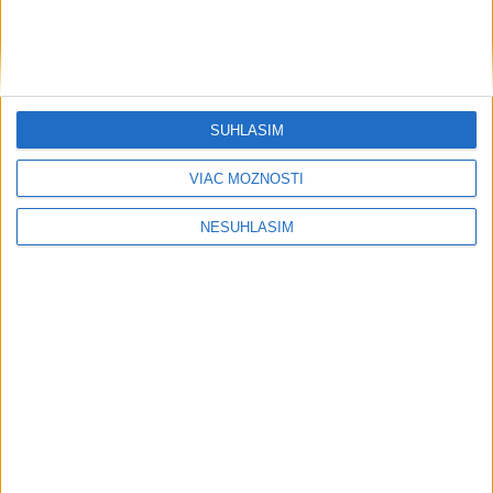
....
SÚHLASÍM
VIAC MOŽNOSTÍ
NESÚHLASÍM
....