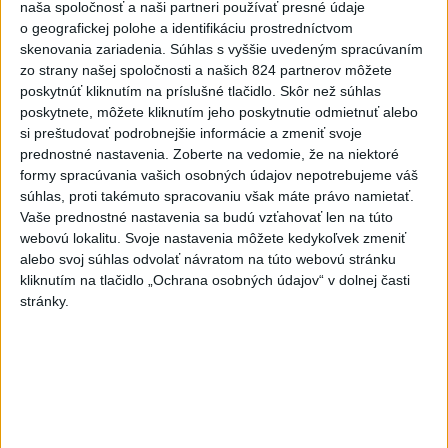
naša spoločnosť a naši partneri používať presné údaje
-
Podpredsedníčka vykonávajúca funkciu predsedu
13:41
o geografickej polohe a identifikáciu prostredníctvom
maďarského
Národného zhromaždenia Anikó Hallerová Nagyová vo
skenovania zariadenia. Súhlas s vyššie uvedeným spracúvaním
štvrtok oznámila, že v súlade s návrhom poslaneckého klubu vládnej
zo strany našej spoločnosti a našich 824 partnerov môžete
strany Tisza rozhodne zákonodarný zbor o novej hlave štátu na
poskytnúť kliknutím na príslušné tlačidlo. Skôr než súhlas
budúci utorok.
poskytnete, môžete kliknutím jeho poskytnutie odmietnuť alebo
si preštudovať podrobnejšie informácie a zmeniť svoje
Viac
prednostné nastavenia.
Zoberte na vedomie, že na niektoré
Videá a prenosy TASR TV
formy spracúvania vašich osobných údajov nepotrebujeme váš
súhlas, proti takémuto spracovaniu však máte právo namietať.
Deväť Slovákov zabojuje na ME v Paríži
Vaše prednostné nastavenia sa budú vzťahovať len na túto
o čo najlepšie výsledky
webovú lokalitu. Svoje nastavenia môžete kedykoľvek zmeniť
alebo svoj súhlas odvolať návratom na túto webovú stránku
kliknutím na tlačidlo „Ochrana osobných údajov“ v dolnej časti
Viac
stránky.
Najčítanejšie
6h
24h
7d
Afganec, ktorý v Mníchove vrazil autom
1
do davu, dostal TREST