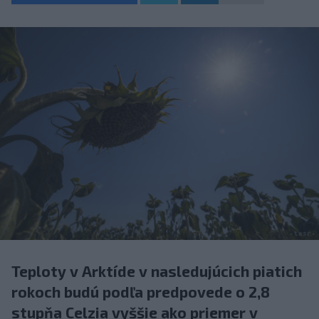
Teploty v Arktíde v nasledujúcich piatich
rokoch budú podľa predpovede o 2,8
stupňa Celzia vyššie ako priemer v