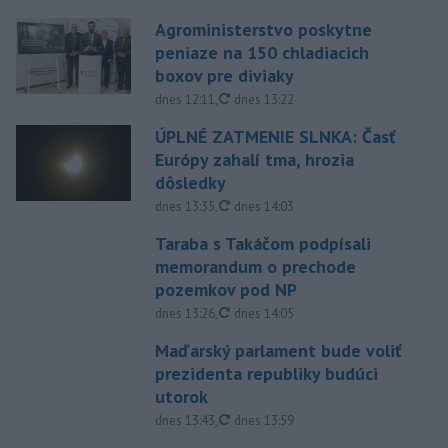
Agroministerstvo poskytne
peniaze na 150 chladiacich
boxov pre diviaky
aktualizované
dnes 12:11
,
dnes 13:22
ÚPLNÉ ZATMENIE SLNKA: Časť
Európy zahalí tma, hrozia
dôsledky
aktualizované
dnes 13:35
,
dnes 14:03
Taraba s Takáčom podpísali
memorandum o prechode
pozemkov pod NP
aktualizované
dnes 13:26
,
dnes 14:05
Maďarský parlament bude voliť
prezidenta republiky budúci
utorok
aktualizované
dnes 13:43
,
dnes 13:59