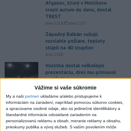
Afganec, ktorý v Mníchove
vrazil autom do davu, dostal
TREST
aktualizované
dnes 12:14
,
dnes 12:52
Západný Balkán sužujú
rozsiahle požiare, teploty
stúpli na 40 stupňov
dnes 13:00
Vozinha dostal veľkolepú
prezentáciu, dres mu priniesol
parašutista
dnes 11:40
Vážime si vaše súkromie
Deväť Slovákov zabojuje na ME
My a naši
partneri
ukladáme a/alebo pristupujeme k
v Paríži o čo najlepšie výsledky
informáciám na zariadení, napríklad pomocou súborov cookies,
a spracúvame osobné údaje, ako sú jedinečné identifikátory a
dnes 13:05
štandardné informácie odosielané zariadením na
personalizovanú reklamu a obsah, meranie reklamy a obsahu,
Práve teraz
prieskumy publika a vývoj služieb.
S vaším povolením môže