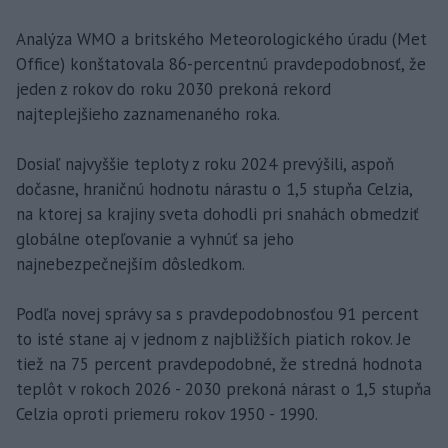
Analýza WMO a britského Meteorologického úradu (Met
Office) konštatovala 86-percentnú pravdepodobnosť, že
jeden z rokov do roku 2030 prekoná rekord
najteplejšieho zaznamenaného roka.
Dosiaľ najvyššie teploty z roku 2024 prevýšili, aspoň
dočasne, hraničnú hodnotu nárastu o 1,5 stupňa Celzia,
na ktorej sa krajiny sveta dohodli pri snahách obmedziť
globálne otepľovanie a vyhnúť sa jeho
najnebezpečnejším dôsledkom.
Podľa novej správy sa s pravdepodobnosťou 91 percent
to isté stane aj v jednom z najbližších piatich rokov. Je
tiež na 75 percent pravdepodobné, že stredná hodnota
teplôt v rokoch 2026 - 2030 prekoná nárast o 1,5 stupňa
Celzia oproti priemeru rokov 1950 - 1990.