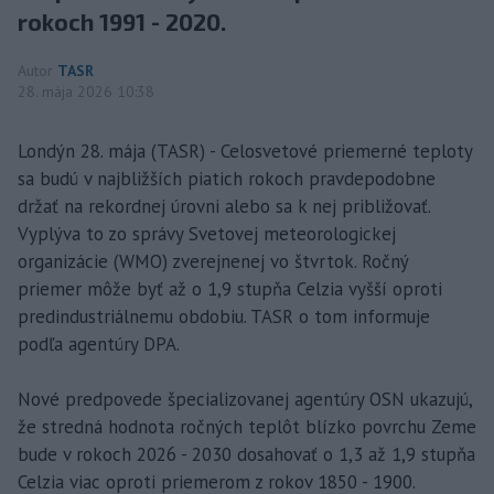
rokoch 1991 - 2020.
Autor
TASR
28. mája 2026 10:38
Londýn 28. mája (TASR) - Celosvetové priemerné teploty
sa budú v najbližších piatich rokoch pravdepodobne
držať na rekordnej úrovni alebo sa k nej približovať.
Vyplýva to zo správy Svetovej meteorologickej
organizácie (WMO) zverejnenej vo štvrtok. Ročný
priemer môže byť až o 1,9 stupňa Celzia vyšší oproti
predindustriálnemu obdobiu. TASR o tom informuje
podľa agentúry DPA.
Nové predpovede špecializovanej agentúry OSN ukazujú,
že stredná hodnota ročných teplôt blízko povrchu Zeme
bude v rokoch 2026 - 2030 dosahovať o 1,3 až 1,9 stupňa
Celzia viac oproti priemerom z rokov 1850 - 1900.