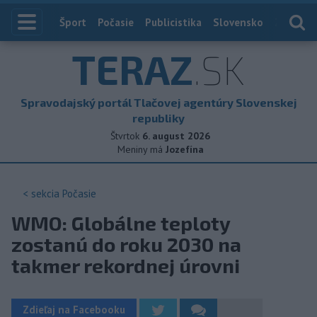
Index
Šport
Počasie
Publicistika
Slovensko
Zahranič
TERAZ
.SK
Spravodajský portál Tlačovej agentúry Slovenskej
republiky
Štvrtok
6. august 2026
Meniny má
Jozefína
< sekcia
Počasie
WMO: Globálne teploty
zostanú do roku 2030 na
takmer rekordnej úrovni
Zdieľaj na Facebooku