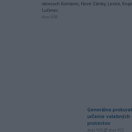
okresoch Komárno, Nové Zámky, Levice, Krupin
Lučenec.
dnes 8:08
Generálna prokurat
určenie volebných
protestov
aktualizované
dnes 9:03
,
dnes 9:55