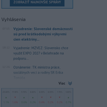
ZOBRAZIŤ NAJNOVŠIE SPRÁVY
Vyhlásenia
Vyjadrenie: Slovenské domácnosti
07:55
sú pred krátkodobými výkyvmi
cien elektriny...
18:12
Vyjadrenie: MZVEZ: Slovensko chce
využiť EXPO 2027 v Belehrade na
podporu...
12:26
Oznámenie: TK ministra práce,
sociálnych vecí a rodiny SR Erika
Tomáša
Viac