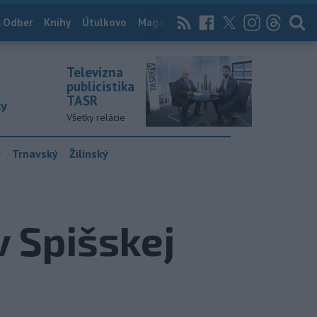
 Odber
Knihy
Útulkovo
Magazín
News Now
Archív
TASR
Televízna
publicistika
TASR
ky
Všetky relácie
y
Trnavský
Žilinský
v Spišskej