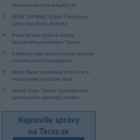
Hozelca bude hotová budúci rok
3
ÚPLNÉ ZATMENIE SLNKA: Časť Európy
zahalí tma, hrozia dôsledky
4
Prešovský kraj vyzýva k využitiu
bezplatného parkoviska v Tatrách
5
V Košiciach Nad jazerom začína výstavba
chodníka,otvorili aj pumptrack
6
Mesto Martin vypovedalo zmluvy na tri
rozpracované investičné akcie
7
Historik Zajac: Územie Slovenska bolo
jadrom poľsko-uhorských vzťahov
Najnovšie správy
na Teraz.sk