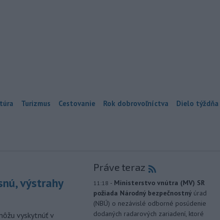
túra
Turizmus
Cestovanie
Rok dobrovoľníctva
Dielo týždňa
Práve teraz
snú, výstrahy
-
Ministerstvo vnútra (MV) SR
11:18
požiada Národný bezpečnostný
úrad
(NBÚ) o nezávislé odborné posúdenie
dodaných radarových zariadení, ktoré
môžu vyskytnúť v