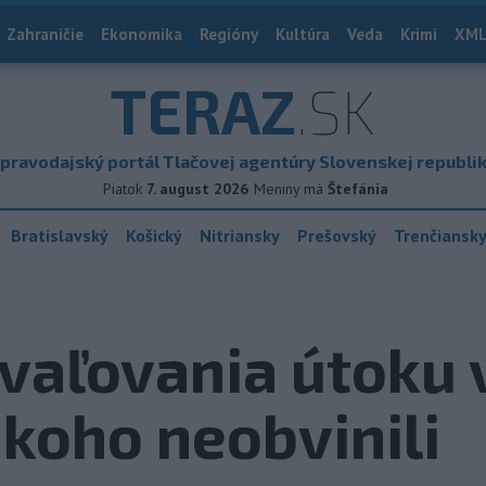
Zahraničie
Ekonomika
Regióny
Kultúra
Veda
Krimi
XML
TERAZ
.SK
pravodajský portál Tlačovej agentúry Slovenskej republi
Piatok
7. august 2026
Meniny má
Štefánia
Bratislavský
Košický
Nitriansky
Prešovský
Trenčiansk
vaľovania útoku 
ikoho neobvinili