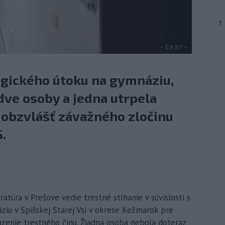
7
agického útoku na gymnáziu,
 dve osoby a jedna utrpela
z obzvlášť závažného zločinu
.
ratúra v Prešove vedie trestné stíhanie v súvislosti s
iu v Spišskej Starej Vsi v okrese Kežmarok pre
azenie trestného činu. Žiadna osoba nebola doteraz