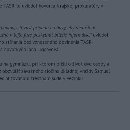
e TASR to uviedol hovorca Krajskej prokuratúry v
nania, citlivosť prípadu a obavy, aby nedošlo k
né v tejto fáze poskytnúť bližšie informácie,“
uviedol
ho stíhania bez vzneseného obvinenia TASR
ná hovorkyňa Jana Ligdayová.
u na gymnáziu, pri ktorom prišli o život dve osoby a
 z obzvlášť závažného zločinu úkladnej vraždy Samuel
pecializovanom trestnom súde v Pezinku.