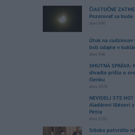
ČIASTOČNÉ ZATME
Pozorovať sa bude 
dnes 9:40
Útok na cudzincov v
boli údajne v kuklá
dnes 9:46
SMUTNÁ SPRÁVA: M
divadlo prišlo o sv
členku
dnes 10:29
NEVIDELI STE HO? 
Aladárovi Illésovi 
Petra
dnes 11:02
Srbsko potvrdilo n