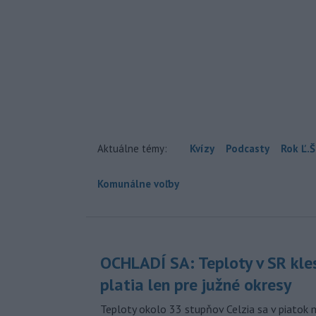
Aktuálne témy:
Kvízy
Podcasty
Rok Ľ.Š
Komunálne voľby
OCHLADÍ SA: Teploty v SR kle
platia len pre južné okresy
Teploty okolo 33 stupňov Celzia sa v piatok 