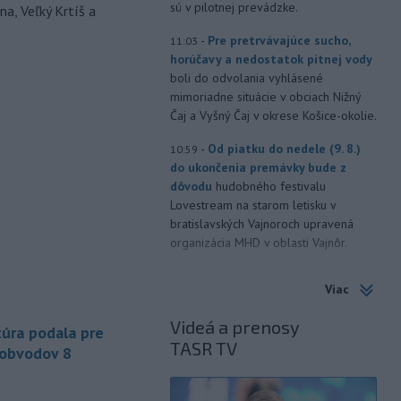
sú v pilotnej prevádzke.
a, Veľký Krtíš a
-
Pre pretrvávajúce sucho,
11:03
horúčavy a nedostatok pitnej vody
boli do odvolania vyhlásené
mimoriadne situácie v obciach Nižný
Čaj a Vyšný Čaj v okrese Košice-okolie.
-
Od piatku do nedele (9. 8.)
10:59
do ukončenia premávky bude z
dôvodu
hudobného festivalu
Lovestream na starom letisku v
bratislavských Vajnoroch upravená
organizácia MHD v oblasti Vajnôr.
-
Slovenský futbalista Lukáš
10:44
Viac
Haraslín môže v najbližšom období
zmeniť
klubovú adresu. O 30-ročného
Videá a prenosy
úra podala pre
stredopoliara Sparty Praha sa podľa
TASR TV
portálu isport.cz zaujíma
 obvodov 8
saudskoarabský Al-Fateh.