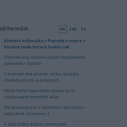
ajčítanejšie
6h
24h
7d
Kruhová križovatka v Poprade v smere z
Hozelca bude hotová budúci rok
Prešovský kraj vyzýva k využitiu bezplatného
parkoviska v Tatrách
V Košiciach Nad jazerom začína výstavba
chodníka,otvorili aj pumptrack
Mesto Martin vypovedalo zmluvy na tri
rozpracované investičné akcie
Pokračoval proces s advokátmi zadržanými v
rámci akcie Corrumpere 2
V časti Košice-Krásna otvorili park