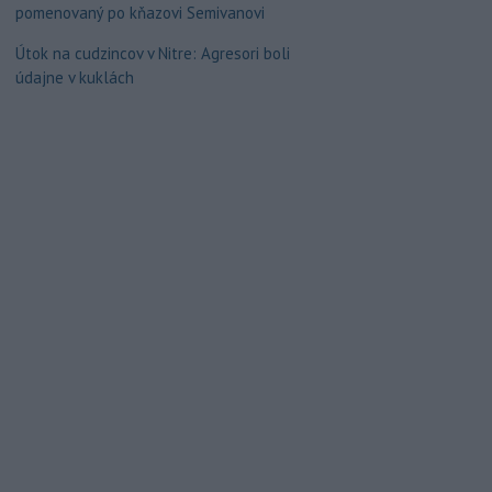
pomenovaný po kňazovi Semivanovi
Útok na cudzincov v Nitre: Agresori boli
údajne v kuklách