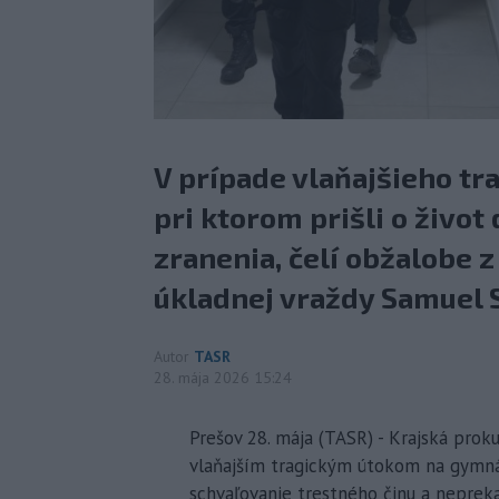
V prípade vlaňajšieho tr
pri ktorom prišli o život
zranenia, čelí obžalobe 
úkladnej vraždy Samuel S
Autor
TASR
28. mája 2026 15:24
Prešov 28. mája (TASR) - Krajská proku
vlaňajším tragickým útokom na gymnáz
schvaľovanie trestného činu a neprek