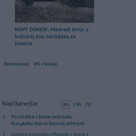
NOVÝ DOMOV: Medveď Artur z
košickej zoo odchádza za
hranice
Referendum
MS v hokeji
Najčítanejšie
6h
24h
7d
Po streľbe v škole neďaleko
1
Bangkoku hlásia štyroch mŕtvych
2
Kruhová križovatka v Poprade v smere z