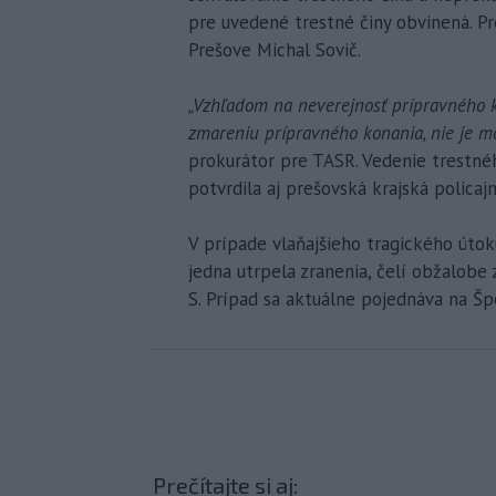
pre uvedené trestné činy obvinená. Pr
Prešove Michal Sovič.
„Vzhľadom na neverejnosť prípravného ko
zmareniu prípravného konania, nie je mož
prokurátor pre TASR. Vedenie trestné
potvrdila aj prešovská krajská policaj
V prípade vlaňajšieho tragického útok
jedna utrpela zranenia, čelí obžalobe
S. Prípad sa aktuálne pojednáva na Š
Prečítajte si aj: