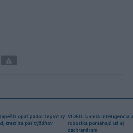
dapešti opäť padol teplotný
VIDEO: Umelá inteligencia 
d, tretí za päť týždňov
robotika pomáhajú už aj
záchranárom