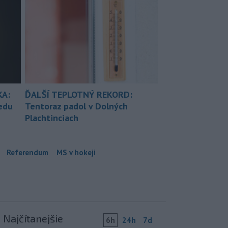
KA:
ĎALŠÍ TEPLOTNÝ REKORD:
redu
Tentoraz padol v Dolných
Plachtinciach
Referendum
MS v hokeji
Najčítanejšie
6h
24h
7d