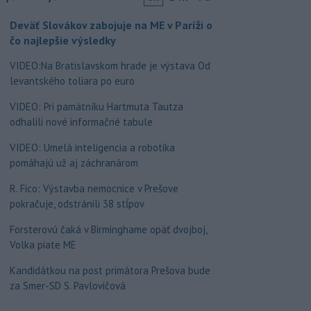
Deväť Slovákov zabojuje na ME v Paríži o
čo najlepšie výsledky
VIDEO:Na Bratislavskom hrade je výstava Od
levantského toliara po euro
VIDEO: Pri pamätníku Hartmuta Tautza
odhalili nové informačné tabule
VIDEO: Umelá inteligencia a robotika
pomáhajú už aj záchranárom
R. Fico: Výstavba nemocnice v Prešove
pokračuje, odstránili 38 stĺpov
Forsterovú čaká v Birminghame opäť dvojboj,
Volka piate ME
Kandidátkou na post primátora Prešova bude
za Smer-SD S. Pavlovičová