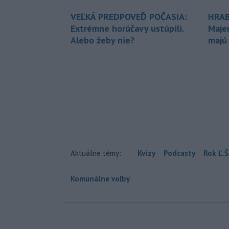
VEĽKÁ PREDPOVEĎ POČASIA:
HRAB
Extrémne horúčavy ustúpili.
Maje
Alebo žeby nie?
majú
Aktuálne témy:
Kvízy
Podcasty
Rok Ľ.Š
Komunálne voľby