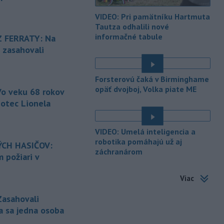
-
Palestínske militantné
15:23
hnutie Hamas uviedlo, že je naďalej
VIDEO: Pri pamätníku Hartmuta
pripravené pokračovať v mierovom
Tautza odhalili nové
pláne pre Pásmo Gazy. Zároveň
informačné tabule
 FERRATY: Na
vyzvalo na vyvíjanie tlaku na Izrael,
i zasahovali
ktorý nesúhlasil s najnovšou časťou
tejto dohody.
Forsterovú čaká v Birminghame
-
Na Ukrajine po ruských
15:16
opäť dvojboj, Volka piate ME
o veku 68 rokov
útokoch podľa prezidenta
 otec Lionela
Volodymyra
Zelenského nezostala
žiadna nepoškodená tepelná
elektráreň.
é
VIDEO: Umelá inteligencia a
robotika pomáhajú už aj
CH HASIČOV:
-
Polícia varuje pred
15:12
záchranárom
zverejňovaním fotiek z dovoleniek.
 požiari v
Opatrnosť na sociálnych sieťach je
podľa nej rovnako dôležitá ako
Viac
zabezpečenie domu či bytu.
Zasahovali
-
V druhom štvrťroku 2026 sa
15:08
la sa jedna osoba
v nových bratislavských projektoch