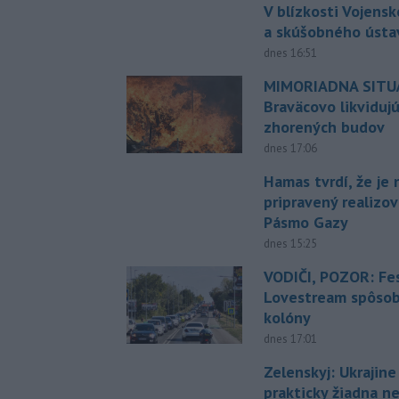
V blízkosti Vojens
a skúšobného ústa
dnes 16:51
MIMORIADNA SITUÁ
Braväcovo likviduj
zhorených budov
dnes 17:06
Hamas tvrdí, že je 
pripravený realizov
Pásmo Gazy
dnes 15:25
VODIČI, POZOR: Fes
Lovestream spôsobu
kolóny
dnes 17:01
Zelenskyj: Ukrajin
prakticky žiadna 