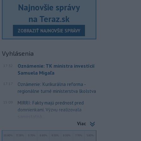
Najnovšie správy
na Teraz.sk
ZOBRAZIŤ NAJNOVŠIE SPRÁVY
Vyhlásenia
Oznámenie: TK ministra investícií
17:32
Samuela Migaľa
17:17
Oznámenie: Kurikurálna reforma -
regionálne turné ministerstva školstva
15:09
MIRRI: Fakty majú prednosť pred
domnienkami. Výzvu realizovala
samostatná...
Viac