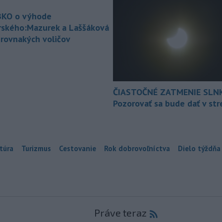
KO o výhode
rského:Mazurek a Laššáková
 rovnakých voličov
ČIASTOČNÉ ZATMENIE SLN
Pozorovať sa bude dať v st
túra
Turizmus
Cestovanie
Rok dobrovoľníctva
Dielo týždňa
Práve teraz