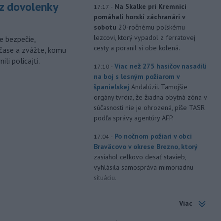
z dovolenky
-
Na Skalke pri Kremnici
17:17
pomáhali horskí záchranári v
sobotu
20-ročnému poľskému
lezcovi, ktorý vypadol z ferratovej
e bezpečie,
cesty a poranil si obe kolená.
čase a zvážte, komu
li policajti.
-
Viac než 275 hasičov nasadili
17:10
na boj s lesným požiarom v
španielskej
Andalúzii. Tamojšie
orgány tvrdia, že žiadna obytná zóna v
súčasnosti nie je ohrozená, píše TASR
podľa správy agentúry AFP.
-
Po nočnom požiari v obci
17:04
Braväcovo v okrese Brezno, ktorý
zasiahol celkovo desať stavieb,
vyhlásila samospráva mimoriadnu
situáciu.
-
V Bratislave sa aktuálne
16:58
Viac
tvoria kolóny vozidiel v každom
smere
k festivalu Lovestream.