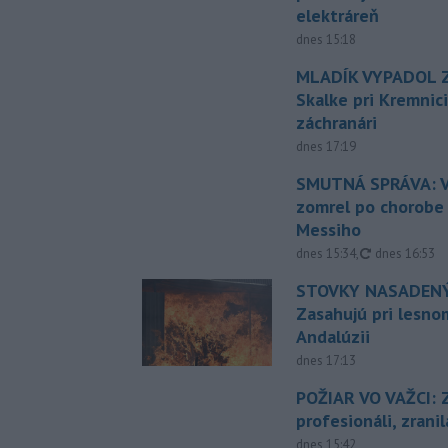
elektráreň
dnes 15:18
MLADÍK VYPADOL Z
Skalke pri Kremnic
záchranári
dnes 17:19
SMUTNÁ SPRÁVA: V
zomrel po chorobe
Messiho
aktualizovan
dnes 15:34
,
dnes 16:53
STOVKY NASADENÝ
Zasahujú pri lesnom
Andalúzii
dnes 17:13
POŽIAR VO VAŽCI: 
profesionáli, zrani
dnes 15:42