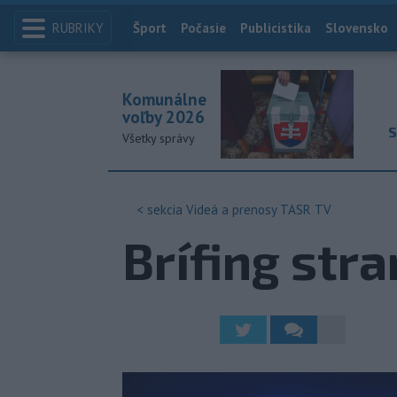
RUBRIKY
Index
Šport
Počasie
Publicistika
Slovensko
Komunálne
voľby 2026
S
Všetky správy
< sekcia
Videá a prenosy TASR TV
Brífing str