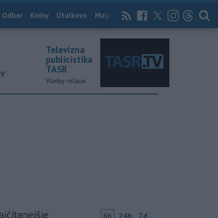
 Odber
Knihy
Útulkovo
Magazín
News Now
Archív
TASR
Televízna
publicistika
TASR
ky
Všetky relácie
ajčítanejšie
6h
24h
7d