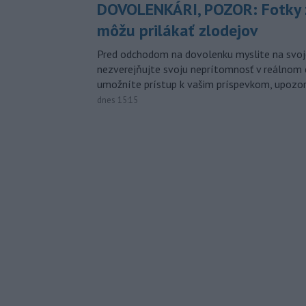
DOVOLENKÁRI, POZOR: Fotky 
môžu prilákať zlodejov
Pred odchodom na dovolenku myslite na svoj
nezverejňujte svoju neprítomnosť v reálnom 
umožníte prístup k vašim príspevkom, upozorni
dnes 15:15