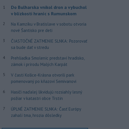
Do Bulharska vnikol dron a vybuchol
1
v blízkosti hraníc s Rumunskom
2
Na Kamzíku v Bratislave v sobotu otvoria
nové Šantisko pre deti
3
ČIASTOČNÉ ZATMENIE SLNKA: Pozorovať
sa bude dať v stredu
4
Prehliadka Smoleníc predstaví hradisko,
zámok i prírodu Malých Karpát
5
V časti Košice-Krásna otvorili park
pomenovaný po kňazovi Semivanovi
6
Hasiči naďalej likvidujú rozsiahly lesný
požiar v katastri obce Trstín
7
ÚPLNÉ ZATMENIE SLNKA: Časť Európy
zahalí tma, hrozia dôsledky