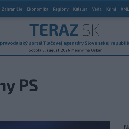
Zahraničie
Ekonomika
Regióny
Kultúra
Veda
Krimi
XML
TERAZ
.SK
pravodajský portál Tlačovej agentúry Slovenskej republi
Sobota
8. august 2026
Meniny má
Oskar
any PS
N