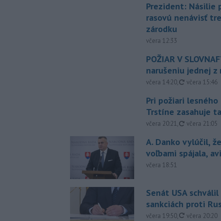
Prezident: Násilie
rasovú nenávisť tr
zárodku
včera 12:33
POŽIAR V SLOVNAFT
narušeniu jednej z 
aktualizovan
včera 14:20
,
včera 15:46
Pri požiari lesného
Trstíne zasahuje t
aktualizovan
včera 20:21
,
včera 21:05
A. Danko vylúčil, ž
voľbami spájala, a
včera 18:51
Senát USA schválil
sankciách proti Ru
aktualizovan
včera 19:50
,
včera 20:20