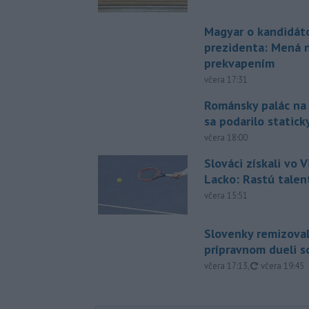
Magyar o kandidát
prezidenta: Mená 
prekvapením
včera 17:31
Románsky palác na
sa podarilo statick
včera 18:00
Slováci získali vo V
Lacko: Rastú talen
včera 15:51
Slovenky remizoval
prípravnom dueli s
aktualizovan
včera 17:13
,
včera 19:45