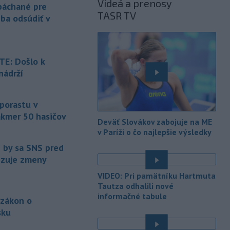
Videá a prenosy
ktorý sa podarilo ukončiť
 páchané pre
TASR TV
právoplatným odsúdením páchateľa v
eba odsúdiť v
Maďarsku.
-
Piatkový požiar v
15:21
bratislavskej rafinérii Slovnaft je
E: Došlo k
pod kontrolou.
Príčina jeho vzniku
nádrží
bude predmetom vyšetrovania. Pre
é
TASR to potvrdil hovorca rafinérie
Anton Molnár.
 porastu v
akmer 50 hasičov
-
Ministerstvo kultúry (MK) SR
15:17
Deväť Slovákov zabojuje na ME
upraví verziu opatrenia o
é
v Paríži o čo najlepšie výsledky
podrobnostiach poskytovania dotácií v
e by sa SNS pred
pôsobnosti rezortu.
vizuje zmeny
-
V bratislavskej rafinérii
14:17
VIDEO: Pri pamätníku Hartmuta
Slovnaft horí uskladnený ropný
Tautza odhalili nové
produkt.
TASR o tom informovala
informačné tabule
 zákon o
rafinéria s tým, že obyvateľom nehrozí
sku
nebezpečenstvo.
é