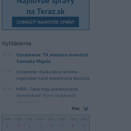
Najnovšie správy
na Teraz.sk
ZOBRAZIŤ NAJNOVŠIE SPRÁVY
Vyhlásenia
Oznámenie: TK ministra investícií
17:32
Samuela Migaľa
17:17
Oznámenie: Kurikurálna reforma -
regionálne turné ministerstva školstva
15:09
MIRRI: Fakty majú prednosť pred
domnienkami. Výzvu realizovala
samostatná...
Viac