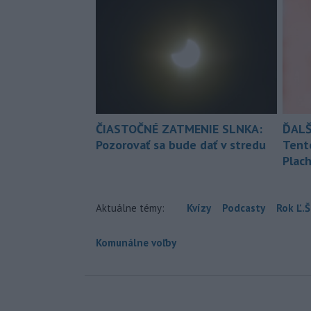
ČIASTOČNÉ ZATMENIE SLNKA:
ĎALŠ
Pozorovať sa bude dať v stredu
Tent
Plach
Aktuálne témy:
Kvízy
Podcasty
Rok Ľ.Š
Komunálne voľby