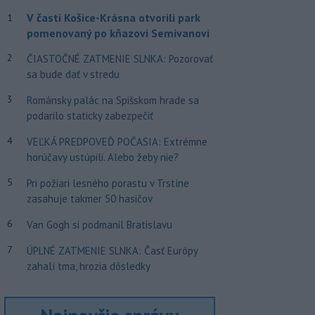
V časti Košice-Krásna otvorili park
1
pomenovaný po kňazovi Semivanovi
2
ČIASTOČNÉ ZATMENIE SLNKA: Pozorovať
sa bude dať v stredu
3
Románsky palác na Spišskom hrade sa
podarilo staticky zabezpečiť
4
VEĽKÁ PREDPOVEĎ POČASIA: Extrémne
horúčavy ustúpili. Alebo žeby nie?
5
Pri požiari lesného porastu v Trstíne
zasahuje takmer 50 hasičov
6
Van Gogh si podmanil Bratislavu
7
ÚPLNÉ ZATMENIE SLNKA: Časť Európy
zahalí tma, hrozia dôsledky