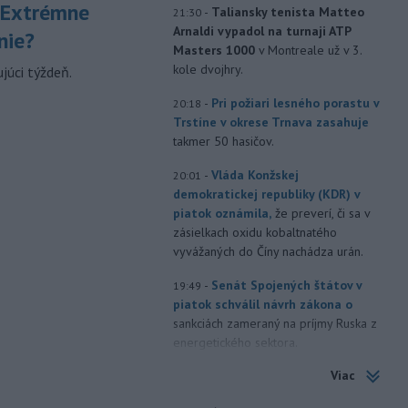
 Extrémne
-
Taliansky tenista Matteo
21:30
Arnaldi vypadol na turnaji ATP
nie?
Masters 1000
v Montreale už v 3.
kole dvojhry.
júci týždeň.
-
Pri požiari lesného porastu v
20:18
Trstíne v okrese Trnava zasahuje
takmer 50 hasičov.
-
Vláda Konžskej
20:01
demokratickej republiky (KDR) v
piatok oznámila,
že preverí, či sa v
zásielkach oxidu kobaltnatého
vyvážaných do Číny nachádza urán.
-
Senát Spojených štátov v
19:49
piatok schválil návrh zákona o
sankciách zameraný na príjmy Ruska z
energetického sektora.
Viac
-
Slovenská polícia prispela k
16:08
objasneniu prípadu prevádzačstva,