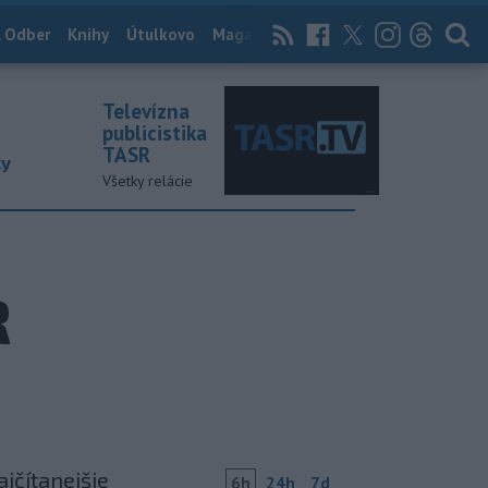
 Odber
Knihy
Útulkovo
Magazín
News Now
Archív
TASR
Televízna
publicistika
TASR
ky
Všetky relácie
R
ajčítanejšie
6h
24h
7d