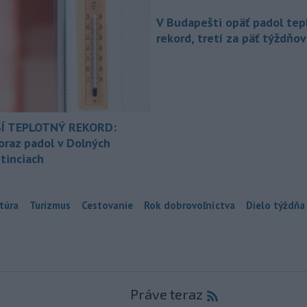
V Budapešti opäť padol tep
rekord, tretí za päť týždňov
Í TEPLOTNÝ REKORD:
oraz padol v Dolných
tinciach
túra
Turizmus
Cestovanie
Rok dobrovoľníctva
Dielo týždňa
Práve teraz