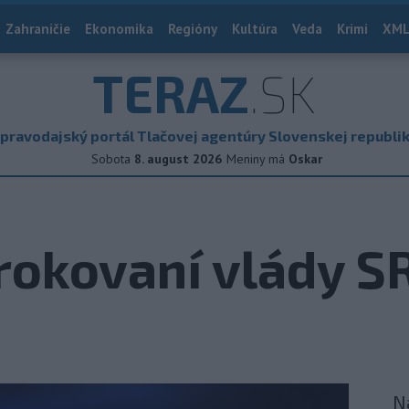
Zahraničie
Ekonomika
Regióny
Kultúra
Veda
Krimi
XML
TERAZ
.SK
pravodajský portál Tlačovej agentúry Slovenskej republi
Sobota
8. august 2026
Meniny má
Oskar
 rokovaní vlády S
N