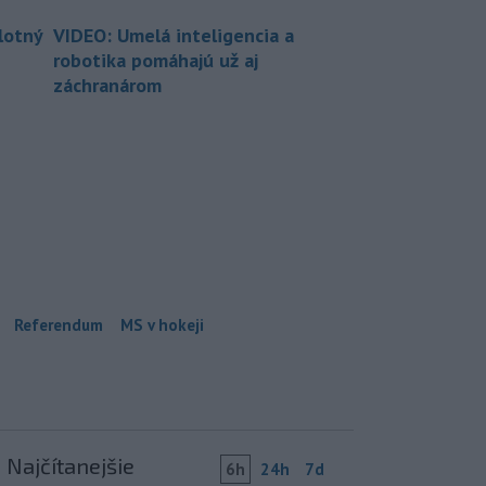
lotný
VIDEO: Umelá inteligencia a
robotika pomáhajú už aj
záchranárom
Referendum
MS v hokeji
Najčítanejšie
6h
24h
7d