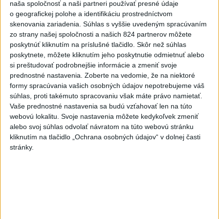
Hozelca bude hotová budúci rok
naša spoločnosť a naši partneri používať presné údaje
o geografickej polohe a identifikáciu prostredníctvom
2
skenovania zariadenia. Súhlas s vyššie uvedeným spracúvaním
Prešovský kraj vyzýva k využitiu bezplatného parkoviska v
zo strany našej spoločnosti a našich 824 partnerov môžete
Tatrách
poskytnúť kliknutím na príslušné tlačidlo. Skôr než súhlas
3
poskytnete, môžete kliknutím jeho poskytnutie odmietnuť alebo
ÚPLNÉ ZATMENIE SLNKA: Časť Európy zahalí tma,
si preštudovať podrobnejšie informácie a zmeniť svoje
hrozia dôsledky
prednostné nastavenia.
Zoberte na vedomie, že na niektoré
4
formy spracúvania vašich osobných údajov nepotrebujeme váš
V Košiciach Nad jazerom začína výstavba
súhlas, proti takémuto spracovaniu však máte právo namietať.
chodníka,otvorili aj pumptrack
Vaše prednostné nastavenia sa budú vzťahovať len na túto
5
webovú lokalitu. Svoje nastavenia môžete kedykoľvek zmeniť
Mesto Martin vypovedalo zmluvy na tri rozpracované
alebo svoj súhlas odvolať návratom na túto webovú stránku
investičné akcie
kliknutím na tlačidlo „Ochrana osobných údajov“ v dolnej časti
6
stránky.
Historik Zajac: Územie Slovenska bolo jadrom poľsko-
uhorských vzťahov
7
Obnovu posledného úseku cesty na Kráľovu hoľu majú
ukončiť v auguste