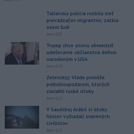
Talianska polícia rozbila sieť
prevádzačov migrantov, zatkla
osem ľudí
dnes 6:02
Trump chce znovu obmedziť
udeľovanie občianstva deťom
narodeným v USA
dnes 6:10
Zelenskyj: Vláda pomôže
poľnohospodárom, ktorých
zasiahli ruské útoky
dnes 6:12
V Saudskej Arábii si útoky
húsíov vyžiadali zranených
civilistov
dnes 6:15