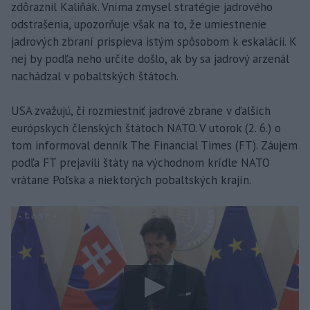
zdôraznil Kaliňák. Vníma zmysel stratégie jadrového
odstrašenia, upozorňuje však na to, že umiestnenie
jadrových zbraní prispieva istým spôsobom k eskalácii. K
nej by podľa neho určite došlo, ak by sa jadrový arzenál
nachádzal v pobaltských štátoch.
USA zvažujú, či rozmiestniť jadrové zbrane v ďalších
európskych členských štátoch NATO. V utorok (2. 6.) o
tom informoval denník The Financial Times (FT). Záujem
podľa FT prejavili štáty na východnom krídle NATO
vrátane Poľska a niektorých pobaltských krajín.