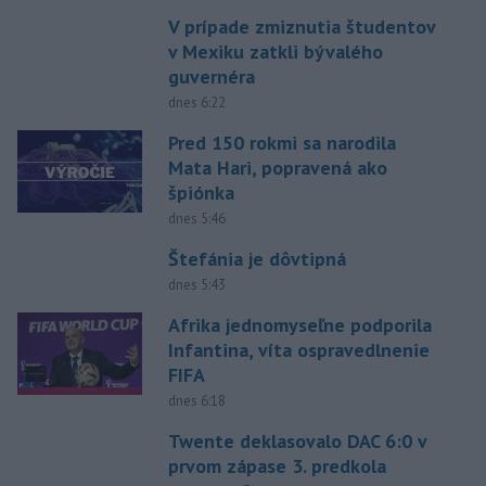
V prípade zmiznutia študentov
v Mexiku zatkli bývalého
guvernéra
dnes 6:22
Pred 150 rokmi sa narodila
Mata Hari, popravená ako
špiónka
dnes 5:46
Štefánia je dôvtipná
dnes 5:43
Afrika jednomyseľne podporila
Infantina, víta ospravedlnenie
FIFA
dnes 6:18
Twente deklasovalo DAC 6:0 v
prvom zápase 3. predkola