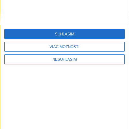
....
SÚHLASÍM
VIAC MOŽNOSTÍ
NESÚHLASÍM
....