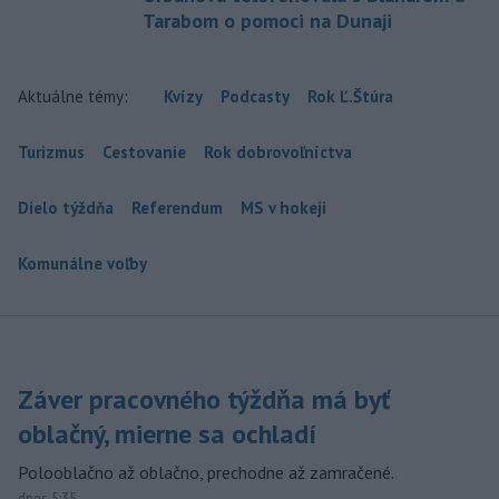
Tarabom o pomoci na Dunaji
Aktuálne témy:
Kvízy
Podcasty
Rok Ľ.Štúra
Turizmus
Cestovanie
Rok dobrovoľníctva
Dielo týždňa
Referendum
MS v hokeji
Komunálne voľby
Záver pracovného týždňa má byť
oblačný, mierne sa ochladí
Polooblačno až oblačno, prechodne až zamračené.
dnes 5:35