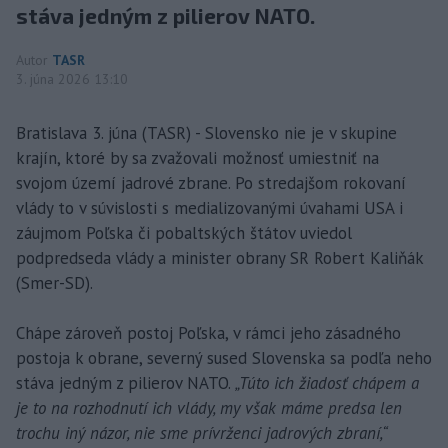
stáva jedným z pilierov NATO.
Autor
TASR
3. júna 2026 13:10
Bratislava 3. júna (TASR) - Slovensko nie je v skupine
krajín, ktoré by sa zvažovali možnosť umiestniť na
svojom území jadrové zbrane. Po stredajšom rokovaní
vlády to v súvislosti s medializovanými úvahami USA i
záujmom Poľska či pobaltských štátov uviedol
podpredseda vlády a minister obrany SR Robert Kaliňák
(Smer-SD).
Chápe zároveň postoj Poľska, v rámci jeho zásadného
postoja k obrane, severný sused Slovenska sa podľa neho
stáva jedným z pilierov NATO.
„Túto ich žiadosť chápem a
je to na rozhodnutí ich vlády, my však máme predsa len
trochu iný názor, nie sme prívrženci jadrových zbraní,“