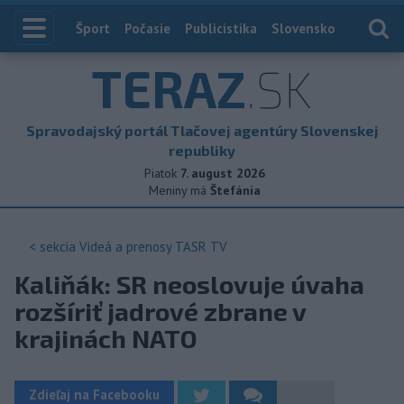
Index
Šport
Počasie
Publicistika
Slovensko
Zahranič
TERAZ
.SK
Spravodajský portál Tlačovej agentúry Slovenskej
republiky
Piatok
7. august 2026
Meniny má
Štefánia
< sekcia
Videá a prenosy TASR TV
Kaliňák: SR neoslovuje úvaha
rozšíriť jadrové zbrane v
krajinách NATO
Zdieľaj na Facebooku