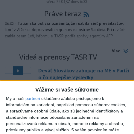
aktualizované
včera 22:03
,
dnes 6:00
Práve teraz
-
Talianska polícia oznámila, že rozbila sieť prevádzačov,
06:02
ktorí z Alžírska dopravovali migrantov na ostrov Sardínia. Pri raziách
zatkla osem ľudí, informuje TASR podľa správy agentúry AFP.
Viac
Videá a prenosy TASR TV
Deväť Slovákov zabojuje na ME v Paríži
o čo najlepšie výsledky
Vážime si vaše súkromie
Viac
My a naši
partneri
ukladáme a/alebo pristupujeme k
Najčítanejšie
informáciám na zariadení, napríklad pomocou súborov cookies,
a spracúvame osobné údaje, ako sú jedinečné identifikátory a
6h
24h
7d
štandardné informácie odosielané zariadením na
personalizovanú reklamu a obsah, meranie reklamy a obsahu,
Kruhová križovatka v Poprade v smere z
1
prieskumy publika a vývoj služieb.
S vaším povolením môže