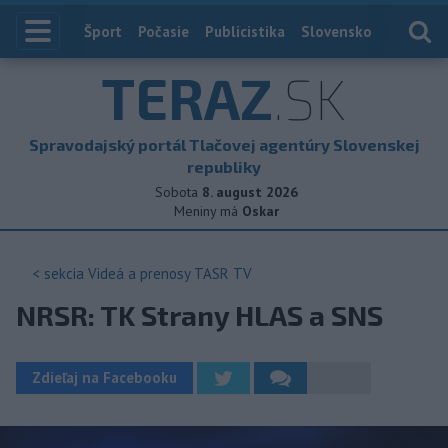
Index
Šport
Počasie
Publicistika
Slovensko
Zahranič
TERAZ
.SK
Spravodajský portál Tlačovej agentúry Slovenskej
republiky
Sobota
8. august 2026
Meniny má
Oskar
< sekcia
Videá a prenosy TASR TV
NRSR: TK Strany HLAS a SNS
Zdieľaj na Facebooku