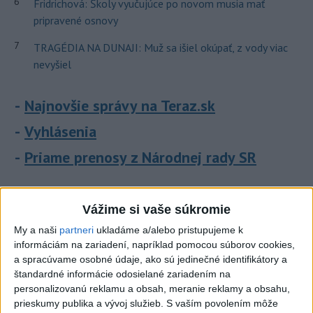
6
Fridrichová: Školy vyučujúce po novom musia mať
pripravené osnovy
7
TRAGÉDIA NA DUNAJI: Muž sa išiel okúpať, z vody viac
nevyšiel
Najnovšie správy na Teraz.sk
Vyhlásenia
Priame prenosy z Národnej rady SR
Vážime si vaše súkromie
Politika na sociálnych sieťach
My a naši
partneri
ukladáme a/alebo pristupujeme k
informáciám na zariadení, napríklad pomocou súborov cookies,
a spracúvame osobné údaje, ako sú jedinečné identifikátory a
Zobraziť viac
Info
štandardné informácie odosielané zariadením na
personalizovanú reklamu a obsah, meranie reklamy a obsahu,
prieskumy publika a vývoj služieb.
S vaším povolením môže
Najnovšie videá
Najsledovanejšie videá