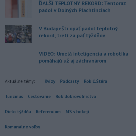
ĎALŠÍ TEPLOTNÝ REKORD: Tentoraz
padol v Dolných Plachtinciach
V Budapešti opäť padol teplotný
rekord, tretí za päť týždňov
VIDEO: Umelá inteligencia a robotika
pomáhajú už aj záchranárom
Aktuálne témy:
Kvízy
Podcasty
Rok Ľ.Štúra
Turizmus
Cestovanie
Rok dobrovoľníctva
Dielo týždňa
Referendum
MS v hokeji
Komunálne voľby