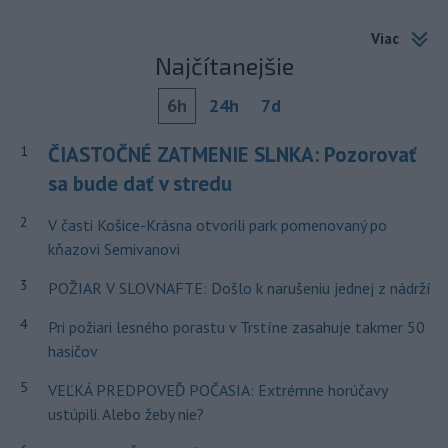
Viac
Najčítanejšie
6h
24h
7d
ČIASTOČNÉ ZATMENIE SLNKA: Pozorovať
1
sa bude dať v stredu
2
V časti Košice-Krásna otvorili park pomenovaný po
kňazovi Semivanovi
3
POŽIAR V SLOVNAFTE: Došlo k narušeniu jednej z nádrží
4
Pri požiari lesného porastu v Trstíne zasahuje takmer 50
hasičov
5
VEĽKÁ PREDPOVEĎ POČASIA: Extrémne horúčavy
ustúpili. Alebo žeby nie?