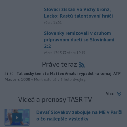
Slováci získali vo Vichy bronz,
Lacko: Rastú talentovaní hráči
včera 15:51
Slovenky remizovali v druhom
prípravnom dueli so Slovinkami
2:2
aktualizované
včera 17:13
,
včera 19:45
Práve teraz
-
Taliansky tenista Matteo Arnaldi vypadol na turnaji ATP
21:30
Masters 1000
v Montreale už v 3. kole dvojhry.
Viac
Videá a prenosy TASR TV
Deväť Slovákov zabojuje na ME v Paríži
o čo najlepšie výsledky