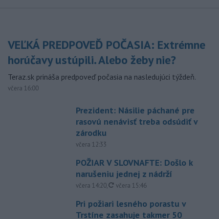
VEĽKÁ PREDPOVEĎ POČASIA: Extrémne
horúčavy ustúpili. Alebo žeby nie?
Teraz.sk prináša predpoveď počasia na nasledujúci týždeň.
včera 16:00
Prezident: Násilie páchané pre
rasovú nenávisť treba odsúdiť v
zárodku
včera 12:33
POŽIAR V SLOVNAFTE: Došlo k
narušeniu jednej z nádrží
aktualizované
včera 14:20
,
včera 15:46
Pri požiari lesného porastu v
Trstíne zasahuje takmer 50