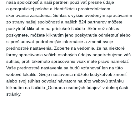
naša spoločnosť a naši partneri používať presné údaje
o geografickej polohe a identifikáciu prostredníctvom
Kontrolný deň na Spišskom hrade
skenovania zariadenia. Súhlas s vyššie uvedeným spracúvaním
potvrdil výrazný pokrok...
zo strany našej spoločnosti a našich 824 partnerov môžete
včera 18:09
|
Ministerstvo kultúry SR
|
20
poskytnúť kliknutím na príslušné tlačidlo. Skôr než súhlas
zobrazení
poskytnete, môžete kliknutím jeho poskytnutie odmietnuť alebo
si preštudovať podrobnejšie informácie a zmeniť svoje
⁉️FICO, KDE STE⁉️ČO TIE VAŠE DRÍSTY
prednostné nastavenia.
Zoberte na vedomie, že na niektoré
O BENZÍNE⁉️VŠETKÝCH...
formy spracúvania vašich osobných údajov nepotrebujeme váš
včera 17:02
|
Jakab Július
|
6991
zobrazení
súhlas, proti takémuto spracovaniu však máte právo namietať.
Vaše prednostné nastavenia sa budú vzťahovať len na túto
Taraba: Rozvíjame všetky kúty
webovú lokalitu. Svoje nastavenia môžete kedykoľvek zmeniť
Slovenska
alebo svoj súhlas odvolať návratom na túto webovú stránku
včera 16:57
|
Taraba Tomáš
|
4606
zobrazení
kliknutím na tlačidlo „Ochrana osobných údajov“ v dolnej časti
Najnovšie statusy štátnych inštitúcií
stránky.
CHYSTÁTE SA VON? UŽITE SI ZÁBAVU A
HLAVNE SA V PORIADKU...
CHYSTÁTE SA VON? UŽITE SI ZÁBAVU A HLAVNE SA V
PORIADKU VRÁŤTE DOMOV📍 👮‍♂️ Policajti počas
nočnej akcie navštívili pa...
včera 18:00
|
Polícia Slovenskej republiky