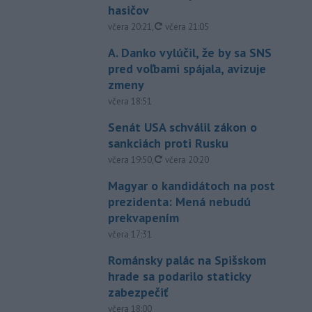
hasičov
aktualizované
včera 20:21
,
včera 21:05
A. Danko vylúčil, že by sa SNS
pred voľbami spájala, avizuje
zmeny
včera 18:51
Senát USA schválil zákon o
sankciách proti Rusku
aktualizované
včera 19:50
,
včera 20:20
Magyar o kandidátoch na post
prezidenta: Mená nebudú
prekvapením
včera 17:31
Románsky palác na Spišskom
hrade sa podarilo staticky
zabezpečiť
včera 18:00