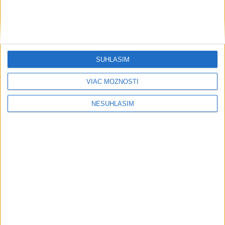
B. Bystrica po roku opäť privíta
skejtový pohár, prinesie i aktivity
včera 19:42
Na D1 pred tunelom Branisko sa tvoria kolóny, časť
SÚHLASÍM
premávky odkláňajú
VIAC MOŽNOSTÍ
ZŠ a gymnázium v Šamoríne čaká modernizácia a rozšírenie
kapacity
NESÚHLASÍM
Festival Ľudskosť sa bude opäť snažiť šíriť humanitu, ponúkne
aj hudbu
Neprehliadnite
ČIASTOČNÉ ZATMENIE SLNKA: