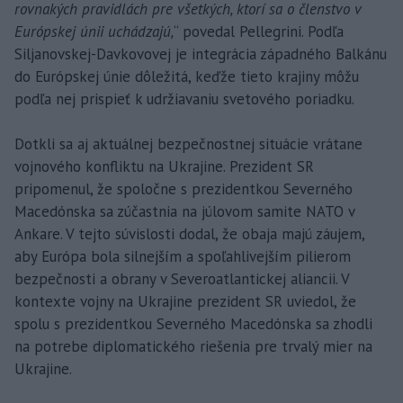
rovnakých pravidlách pre všetkých, ktorí sa o členstvo v
Európskej únii uchádzajú,
“ povedal Pellegrini. Podľa
Siljanovskej-Davkovovej je integrácia západného Balkánu
do Európskej únie dôležitá, keďže tieto krajiny môžu
podľa nej prispieť k udržiavaniu svetového poriadku.
Dotkli sa aj aktuálnej bezpečnostnej situácie vrátane
vojnového konfliktu na Ukrajine. Prezident SR
pripomenul, že spoločne s prezidentkou Severného
Macedónska sa zúčastnia na júlovom samite NATO v
Ankare. V tejto súvislosti dodal, že obaja majú záujem,
aby Európa bola silnejším a spoľahlivejším pilierom
bezpečnosti a obrany v Severoatlantickej aliancii. V
kontexte vojny na Ukrajine prezident SR uviedol, že
spolu s prezidentkou Severného Macedónska sa zhodli
na potrebe diplomatického riešenia pre trvalý mier na
Ukrajine.