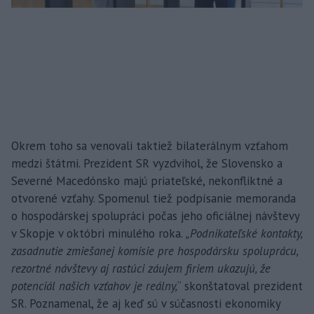
Okrem toho sa venovali taktiež bilaterálnym vzťahom
medzi štátmi. Prezident SR vyzdvihol, že Slovensko a
Severné Macedónsko majú priateľské, nekonfliktné a
otvorené vzťahy. Spomenul tiež podpísanie memoranda
o hospodárskej spolupráci počas jeho oficiálnej návštevy
v Skopje v októbri minulého roka.
„Podnikateľské kontakty,
zasadnutie zmiešanej komisie pre hospodársku spoluprácu,
rezortné návštevy aj rastúci záujem firiem ukazujú, že
potenciál našich vzťahov je reálny,
“ skonštatoval prezident
SR. Poznamenal, že aj keď sú v súčasnosti ekonomiky