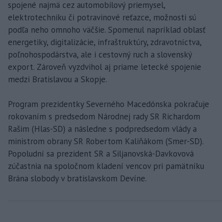
spojené najmä cez automobilový priemysel,
elektrotechniku či potravinové reťazce, možnosti sú
podľa neho omnoho väčšie. Spomenul napríklad oblasť
energetiky, digitalizácie, infraštruktúry, zdravotníctva,
poľnohospodárstva, ale i cestovný ruch a slovenský
export. Zároveň vyzdvihol aj priame letecké spojenie
medzi Bratislavou a Skopje.
Program prezidentky Severného Macedónska pokračuje
rokovaním s predsedom Národnej rady SR Richardom
Rašim (Hlas-SD) a následne s podpredsedom vlády a
ministrom obrany SR Robertom Kaliňákom (Smer-SD).
Popoludní sa prezident SR a Siljanovská-Davkovová
zúčastnia na spoločnom kladení vencov pri pamätníku
Brána slobody v bratislavskom Devíne.