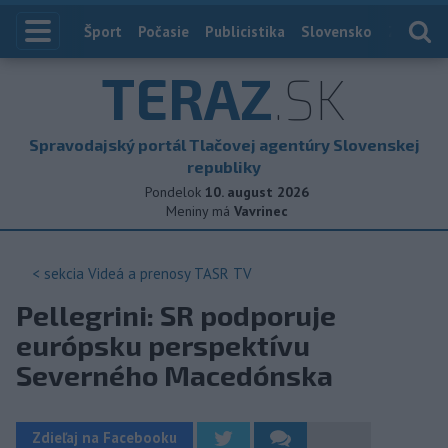
Index
Šport
Počasie
Publicistika
Slovensko
Zahranič
TERAZ
.SK
Spravodajský portál Tlačovej agentúry Slovenskej
republiky
Pondelok
10. august 2026
Meniny má
Vavrinec
< sekcia
Videá a prenosy TASR TV
Pellegrini: SR podporuje
európsku perspektívu
Severného Macedónska
Zdieľaj na Facebooku