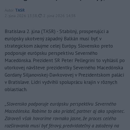
Autor
TASR
aktualizované
2. júna 2026 13:38
,
2. júna 2026 14:38
Bratislava 2. júna (TASR) - Stabilný, prosperujúci a
európsky ukotvený západný Balkán musí byť v
strategickom záujme celej Európy. Slovensko preto
podporuje európsku perspektívu Severného
Macedónska. Prezident SR Peter Pellegrini to vyhlásil po
utorkovej návšteve prezidentky Severného Macedónska
Gordany Siljanovskej-Davkovovej v Prezidentskom paláci
v Bratislave. Lídri vydvihli spoluprácu krajín v rôznych
oblastiach.
„Slovensko podporuje európsku perspektívu Severného
Macedónska. Robíme to ako priateľ, partner aj ako spojenec.
Zároveň však hovoríme rovnako jasne, že proces celého
rozširovania musí byť férový, predvídateľný a založený na