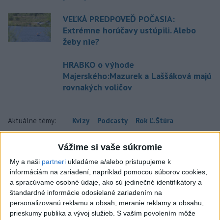
VEĽKÁ PREDPOVEĎ POČASIA:
Extrémne horúčavy ustúpili. Alebo
žeby nie?
HRABKO o výhode
Majerského:Mazurek a Laššáková majú
rovnakých voličov
Aktuálne témy:
Kvízy
Podcasty
Rok Ľ.Štúra
Turizmus
Cestovanie
Rok dobrovoľníctva
Vážime si vaše súkromie
My a naši
partneri
ukladáme a/alebo pristupujeme k
Dielo týždňa
Referendum
MS v hokeji
informáciám na zariadení, napríklad pomocou súborov cookies,
a spracúvame osobné údaje, ako sú jedinečné identifikátory a
štandardné informácie odosielané zariadením na
Komunálne voľby
personalizovanú reklamu a obsah, meranie reklamy a obsahu,
prieskumy publika a vývoj služieb.
S vaším povolením môže