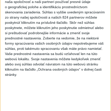
naša spoločnosť a naši partneri používať presné údaje
o geografickej polohe a identifikáciu prostredníctvom
skenovania zariadenia. Súhlas s vyššie uvedeným spracúvaním
zo strany našej spoločnosti a našich 824 partnerov môžete
poskytnúť kliknutím na príslušné tlačidlo. Skôr než súhlas
poskytnete, môžete kliknutím jeho poskytnutie odmietnuť alebo
si preštudovať podrobnejšie informácie a zmeniť svoje
prednostné nastavenia.
Zoberte na vedomie, že na niektoré
formy spracúvania vašich osobných údajov nepotrebujeme váš
súhlas, proti takémuto spracovaniu však máte právo namietať.
Vaše prednostné nastavenia sa budú vzťahovať len na túto
webovú lokalitu. Svoje nastavenia môžete kedykoľvek zmeniť
alebo svoj súhlas odvolať návratom na túto webovú stránku
kliknutím na tlačidlo „Ochrana osobných údajov“ v dolnej časti
stránky.
SHMÚ: Horúčavy budú aj v pondelok,
platí prvý aj druhý stupeň výstrah
Vysoké teploty a sucho výrazne zvyšujú aj riziko vzniku
požiarov.
včera 19:30