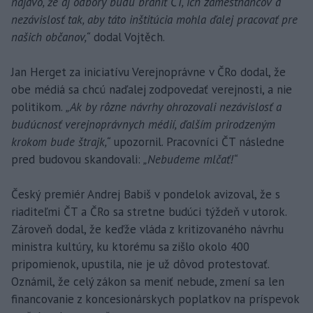
najavo, že aj odbory budú brániť ČT, ich zamestnancov a
nezávislosť tak, aby táto inštitúcia mohla ďalej pracovať pre
našich občanov,“
dodal Vojtěch.
Jan Herget za iniciatívu Verejnoprávne v ČRo dodal, že
obe médiá sa chcú naďalej zodpovedať verejnosti, a nie
politikom.
„Ak by rôzne návrhy ohrozovali nezávislosť a
budúcnosť verejnoprávnych médií, ďalším prirodzeným
krokom bude štrajk,“
upozornil. Pracovníci ČT následne
pred budovou skandovali:
„Nebudeme mlčať!“
Český premiér Andrej Babiš v pondelok avizoval, že s
riaditeľmi ČT a ČRo sa stretne budúci týždeň v utorok.
Zároveň dodal, že keďže vláda z kritizovaného návrhu
ministra kultúry, ku ktorému sa zišlo okolo 400
pripomienok, upustila, nie je už dôvod protestovať.
Oznámil, že celý zákon sa meniť nebude, zmení sa len
financovanie z koncesionárskych poplatkov na príspevok