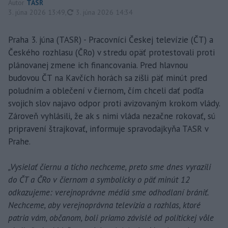
Autor
TASR
aktualizované
3. júna 2026 13:49
,
3. júna 2026 14:34
Praha 3. júna (TASR) - Pracovníci Českej televízie (ČT) a
Českého rozhlasu (ČRo) v stredu opäť protestovali proti
plánovanej zmene ich financovania. Pred hlavnou
budovou ČT na Kavčích horách sa zišli päť minút pred
poludním a oblečení v čiernom, čím chceli dať podľa
svojich slov najavo odpor proti avizovaným krokom vlády.
Zároveň vyhlásili, že ak s nimi vláda nezačne rokovať, sú
pripravení štrajkovať, informuje spravodajkyňa TASR v
Prahe.
„Vysielať čiernu a ticho nechceme, preto sme dnes vyrazili
do ČT a ČRo v čiernom a symbolicky o päť minút 12
odkazujeme: verejnoprávne médiá sme odhodlaní brániť.
Nechceme, aby verejnoprávna televízia a rozhlas, ktoré
patria vám, občanom, boli priamo závislé od politickej vôle