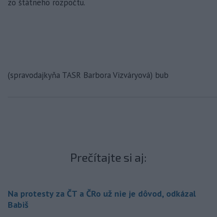
zo štátneho rozpočtu.
(spravodajkyňa TASR Barbora Vizváryová) bub
Prečítajte si aj:
Na protesty za ČT a ČRo už nie je dôvod, odkázal
Babiš