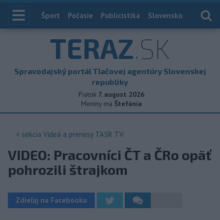
Index
Šport
Počasie
Publicistika
Slovensko
Zahranič
TERAZ
.SK
Spravodajský portál Tlačovej agentúry Slovenskej
republiky
Piatok
7. august 2026
Meniny má
Štefánia
< sekcia
Videá a prenosy TASR TV
VIDEO: Pracovníci ČT a ČRo opäť
pohrozili štrajkom
Zdieľaj na Facebooku