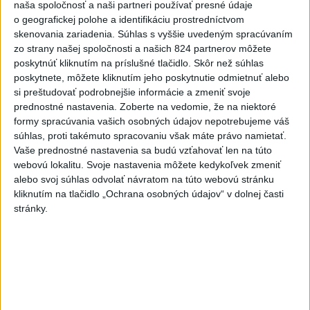
ČAKAJTE BÚRKY: Vyskytnú sa do polnoci
naša spoločnosť a naši partneri používať presné údaje
o geografickej polohe a identifikáciu prostredníctvom
najmä v týchto častiach
skenovania zariadenia. Súhlas s vyššie uvedeným spracúvaním
zo strany našej spoločnosti a našich 824 partnerov môžete
Výstrahy pred búrkami ústav vyhlásil v celom Bratislavskom
poskytnúť kliknutím na príslušné tlačidlo. Skôr než súhlas
kraji, vo väčšine okresov Trenčianskeho, Trnavského a
poskytnete, môžete kliknutím jeho poskytnutie odmietnuť alebo
Žilinského kraja a v okresoch Snina a Sobrance na východe
si preštudovať podrobnejšie informácie a zmeniť svoje
krajiny.
prednostné nastavenia.
Zoberte na vedomie, že na niektoré
aktualizované
včera 18:54
,
včera 19:09
formy spracúvania vašich osobných údajov nepotrebujeme váš
súhlas, proti takémuto spracovaniu však máte právo namietať.
Na kúpalisku Diakovce UNIKALA
Vaše prednostné nastavenia sa budú vzťahovať len na túto
LÁTKA, osem ľudí skončilo v
webovú lokalitu. Svoje nastavenia môžete kedykoľvek zmeniť
nemocnici
alebo svoj súhlas odvolať návratom na túto webovú stránku
kliknutím na tlačidlo „Ochrana osobných údajov“ v dolnej časti
aktualizované
včera 18:23
,
včera 21:38
stránky.
Francúzski vinári sa po
požiaroch obávajú dymovej
príchute vo víne
včera 21:44
Uganda schválila vyslanie