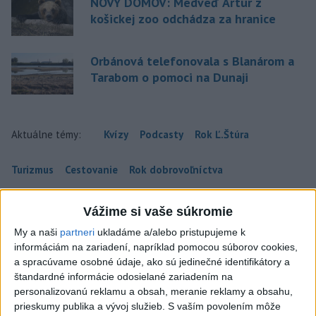
NOVÝ DOMOV: Medveď Artur z
košickej zoo odchádza za hranice
Orbánová telefonovala s Blanárom a
Tarabom o pomoci na Dunaji
Aktuálne témy:
Kvízy
Podcasty
Rok Ľ.Štúra
Turizmus
Cestovanie
Rok dobrovoľníctva
Dielo týždňa
Referendum
MS v hokeji
Vážime si vaše súkromie
My a naši
partneri
ukladáme a/alebo pristupujeme k
Komunálne voľby
informáciám na zariadení, napríklad pomocou súborov cookies,
a spracúvame osobné údaje, ako sú jedinečné identifikátory a
štandardné informácie odosielané zariadením na
personalizovanú reklamu a obsah, meranie reklamy a obsahu,
prieskumy publika a vývoj služieb.
S vaším povolením môže