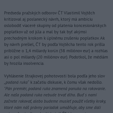
Predseda pražských odborov ČT Vlastimil Vojtěch
kritizoval aj poslanecký návrh, ktorý má ambíciu
oslobodiť viaceré skupiny od platenia koncesionárskych
poplatkov už od júla a mal by tak byť akýmsi
prechodným krokom k úplnému zrušeniu poplatkov. Ak
by návrh prešiel, ČT by podľa Vojtěcha tento rok prišla
približne o 1,4 miliardy korún (58 miliónov eur) a rozhlas
asi o pol miliardy (20 miliónov eur). Podotkol, že médiám
by hrozila insolvencia.
Vyhlásenie štrajkovej pohotovosti bola podľa jeho slov
„podaná ruka“
k začatiu diskusie, k čomu však nedošlo.
"Pán premiér, podaná ruka znamená ponuka na rokovanie.
Ale naša podaná ruka nebude trvať dlho. Buď s nami
začnete rokovať, alebo budeme musieť použiť všetky kroky,
ktoré nám náš právny poriadok umožňuje, aby sme dali