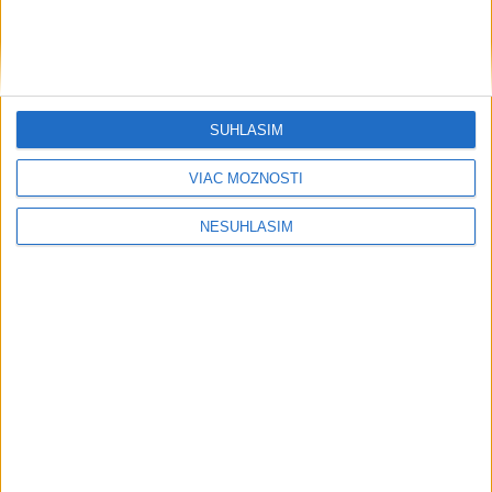
SÚHLASÍM
VIAC MOŽNOSTÍ
....
NESÚHLASÍM