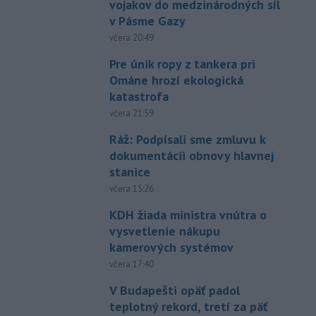
vojakov do medzinárodných síl
v Pásme Gazy
včera 20:49
Pre únik ropy z tankera pri
Ománe hrozí ekologická
katastrofa
včera 21:59
Ráž: Podpísali sme zmluvu k
dokumentácii obnovy hlavnej
stanice
včera 15:26
KDH žiada ministra vnútra o
vysvetlenie nákupu
kamerových systémov
včera 17:40
V Budapešti opäť padol
teplotný rekord, tretí za päť