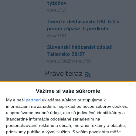
týždňov
včera 19:15
Twente deklasovalo DAC 6:0 v
prvom zápase 3. predkola
včera 22:03
Slovenskí hádzanári zdolali
Taliansko 38:37
aktualizované
včera 16:28
,
včera 19:55
Práve teraz
-
Pri pobreží Ománu hrozí ekologická katastrofa pre únik
21:58
čoraz
väčšieho množstva ropy z tankera, ktorý narazil na plytčinu v
Vážime si vaše súkromie
blízkosti prírodnej rezervácie.
My a naši
partneri
ukladáme a/alebo pristupujeme k
informáciám na zariadení, napríklad pomocou súborov cookies,
Viac
a spracúvame osobné údaje, ako sú jedinečné identifikátory a
Videá a prenosy TASR TV
štandardné informácie odosielané zariadením na
personalizovanú reklamu a obsah, meranie reklamy a obsahu,
Deväť Slovákov zabojuje na ME v Paríži
prieskumy publika a vývoj služieb.
S vaším povolením môže