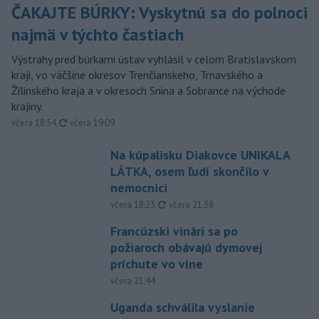
ČAKAJTE BÚRKY: Vyskytnú sa do polnoci
najmä v týchto častiach
Výstrahy pred búrkami ústav vyhlásil v celom Bratislavskom
kraji, vo väčšine okresov Trenčianskeho, Trnavského a
Žilinského kraja a v okresoch Snina a Sobrance na východe
krajiny.
aktualizované
včera 18:54
,
včera 19:09
Na kúpalisku Diakovce UNIKALA
LÁTKA, osem ľudí skončilo v
nemocnici
aktualizované
včera 18:23
,
včera 21:38
Francúzski vinári sa po
požiaroch obávajú dymovej
príchute vo víne
včera 21:44
Uganda schválila vyslanie