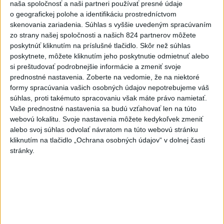
o čo najlepšie výsledky
naša spoločnosť a naši partneri používať presné údaje
o geografickej polohe a identifikáciu prostredníctvom
skenovania zariadenia. Súhlas s vyššie uvedeným spracúvaním
Viac
zo strany našej spoločnosti a našich 824 partnerov môžete
Najčítanejšie
poskytnúť kliknutím na príslušné tlačidlo. Skôr než súhlas
poskytnete, môžete kliknutím jeho poskytnutie odmietnuť alebo
6h
24h
7d
si preštudovať podrobnejšie informácie a zmeniť svoje
prednostné nastavenia.
Zoberte na vedomie, že na niektoré
ÚPLNÉ ZATMENIE SLNKA: Časť Európy
1
formy spracúvania vašich osobných údajov nepotrebujeme váš
súhlas, proti takémuto spracovaniu však máte právo namietať.
zahalí tma, hrozia dôsledky
Vaše prednostné nastavenia sa budú vzťahovať len na túto
webovú lokalitu. Svoje nastavenia môžete kedykoľvek zmeniť
2
Kruhová križovatka v Poprade v smere z Hozelca bude
alebo svoj súhlas odvolať návratom na túto webovú stránku
hotová budúci rok
kliknutím na tlačidlo „Ochrana osobných údajov“ v dolnej časti
stránky.
3
Prešovský kraj vyzýva k využitiu bezplatného parkoviska v
Tatrách
4
ČAKAJTE BÚRKY: Vyskytnú sa do polnoci najmä v týchto
častiach
5
V Košiciach Nad jazerom začína výstavba