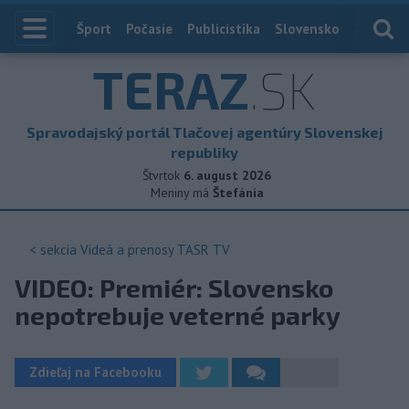
Index
Šport
Počasie
Publicistika
Slovensko
Zahranič
TERAZ
.SK
Spravodajský portál Tlačovej agentúry Slovenskej
republiky
Štvrtok
6. august 2026
Meniny má
Štefánia
< sekcia
Videá a prenosy TASR TV
VIDEO: Premiér: Slovensko
nepotrebuje veterné parky
Zdieľaj na Facebooku