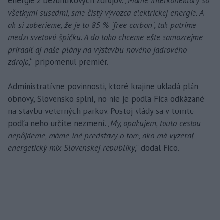
energie z bezuhlíkových zdrojov. „
Máme interkonektory so
všetkými susedmi, sme čistý vývozca elektrickej energie. A
ak si zoberieme, že je to 85 % ´free carbon´, tak patríme
medzi svetovú špičku. A do toho chceme ešte samozrejme
priradiť aj naše plány na výstavbu nového jadrového
zdroja
,“ pripomenul premiér.
Administratívne povinnosti, ktoré krajine ukladá plán
obnovy, Slovensko splní, no nie je podľa Fica odkázané
na stavbu veterných parkov. Postoj vlády sa v tomto
podľa neho určite nezmení. „
My, opakujem, touto cestou
nepôjdeme, máme iné predstavy o tom, ako má vyzerať
energetický mix Slovenskej republiky
,“ dodal Fico.