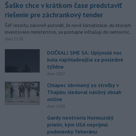
Šaško chce v krátkom čase predstaviť
riešenie pre záchrankový tender
Šéf rezortu zároveň potvrdil, že nové klimatizácie, do ktorých
investovalo ministerstvo, sa postupne inštalujú do nemocníc.
dnes 11:58
DOČKALI SME SA: Uplynulá noc
bola najchladnejšia za posledné
týždne
dnes 10:27
Chlapec obvinený zo streľby v
Thajsku sledoval násilný obsah
online
dnes 12:01
Gardy neotvoria Hormuzský
prieliv, kým USA neprijmú
podmienky Teheránu