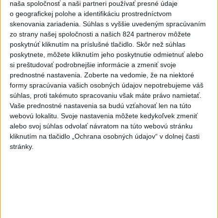
naša spoločnosť a naši partneri používať presné údaje
Agrorezort: Výmera lesných
o geografickej polohe a identifikáciu prostredníctvom
pozemkov a porastov sa
skenovania zariadenia. Súhlas s vyššie uvedeným spracúvaním
dlhodobo zvyšuje
zo strany našej spoločnosti a našich 824 partnerov môžete
poskytnúť kliknutím na príslušné tlačidlo. Skôr než súhlas
dnes 10:24
poskytnete, môžete kliknutím jeho poskytnutie odmietnuť alebo
Slováci prehrali duel o bronz,
si preštudovať podrobnejšie informácie a zmeniť svoje
Štolc: Hodnotí sa to ťažko
prednostné nastavenia.
Zoberte na vedomie, že na niektoré
formy spracúvania vašich osobných údajov nepotrebujeme váš
dnes 10:18
súhlas, proti takémuto spracovaniu však máte právo namietať.
Vaše prednostné nastavenia sa budú vzťahovať len na túto
Práve teraz
webovú lokalitu. Svoje nastavenia môžete kedykoľvek zmeniť
alebo svoj súhlas odvolať návratom na túto webovú stránku
-
Humanitárny sklad Svetovej zdravotníckej organizácie
13:24
kliknutím na tlačidlo „Ochrana osobných údajov“ v dolnej časti
(WHO) v Dnipre
bol v piatok terčom útoku, uviedol v nedeľu
stránky.
generálny riaditeľ WHO Tedros Adhanom Ghebreyesus. Sklad je
podľa jeho slov zničený.
Viac
Videá a prenosy TASR TV
Deväť Slovákov zabojuje na ME v Paríži