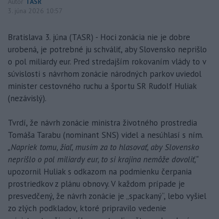
Autor
TASR
3. júna 2026 10:57
Bratislava 3. júna (TASR) - Hoci zonácia nie je dobre
urobená, je potrebné ju schváliť, aby Slovensko neprišlo
o pol miliardy eur. Pred stredajším rokovaním vlády to v
súvislosti s návrhom zonácie národných parkov uviedol
minister cestovného ruchu a športu SR Rudolf Huliak
(nezávislý).
Tvrdí, že návrh zonácie ministra životného prostredia
Tomáša Tarabu (nominant SNS) videl a nesúhlasí s ním.
„Napriek tomu, žiaľ, musím za to hlasovať, aby Slovensko
neprišlo o pol miliardy eur, to si krajina nemôže dovoliť,“
upozornil Huliak s odkazom na podmienku čerpania
prostriedkov z plánu obnovy. V každom prípade je
presvedčený, že návrh zonácie je „spackaný“, lebo vyšiel
zo zlých podkladov, ktoré pripravilo vedenie