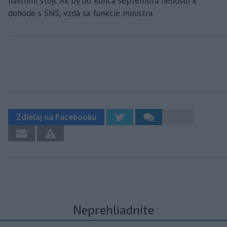
návrhmi stojí. Ak by do konca septembra nedošlo k
dohode s SNS, vzdá sa funkcie ministra.
Zdieľaj na Facebooku
Neprehliadnite