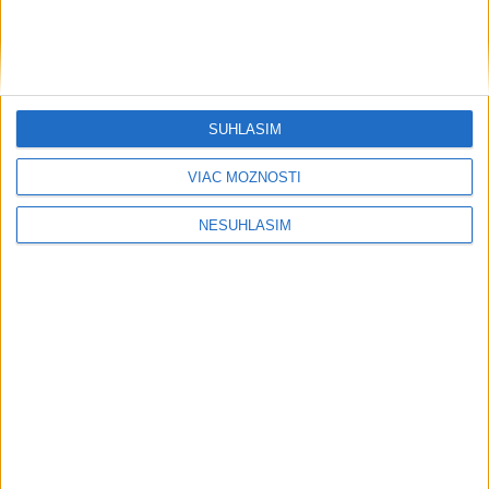
Šport
SÚHLASÍM
VIAC MOŽNOSTÍ
....
NESÚHLASÍM
....