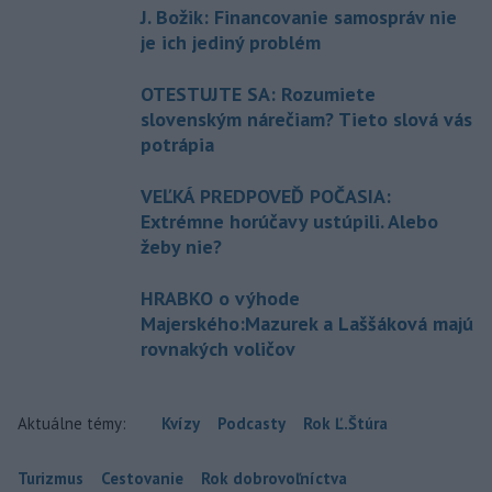
J. Božik: Financovanie samospráv nie
je ich jediný problém
OTESTUJTE SA: Rozumiete
slovenským nárečiam? Tieto slová vás
potrápia
VEĽKÁ PREDPOVEĎ POČASIA:
Extrémne horúčavy ustúpili. Alebo
žeby nie?
HRABKO o výhode
Majerského:Mazurek a Laššáková majú
rovnakých voličov
Aktuálne témy:
Kvízy
Podcasty
Rok Ľ.Štúra
Turizmus
Cestovanie
Rok dobrovoľníctva