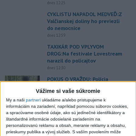
dnes 12:25
CYKLISTU NAPADOL MEDVEĎ:Z
Valčianskej doliny ho previezli
do nemocnice
dnes 12:59
TAXIKÁR POD VPLYVOM
DROG:Na festivale Lovestream
narazil do policajtov
dnes 12:30
POKUS O VRAŽDU: Polícia
obvinila mladíkov, ktorí
Vážime si vaše súkromie
zaútočili na taxikára
My a naši
partneri
ukladáme a/alebo pristupujeme k
dnes 11:40
informáciám na zariadení, napríklad pomocou súborov cookies,
NEBEZPEČNÁ POTÝČKA: Po
a spracúvame osobné údaje, ako sú jedinečné identifikátory a
bodnutí neznámym predmetom
štandardné informácie odosielané zariadením na
skončil v nemocnici
personalizovanú reklamu a obsah, meranie reklamy a obsahu,
prieskumy publika a vývoj služieb.
S vaším povolením môže
dnes 12:10