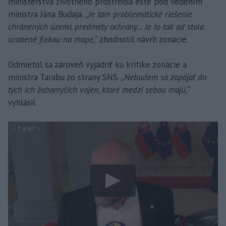
ministerstva životného prostredia ešte pod vedením
ministra Jána Budaja.
„Je tam problematické riešenie
chránených území, predmety ochrany... Je to tak od stola
urobené fixkou na mape,“
zhodnotil návrh zonácie.
Odmietol sa zároveň vyjadriť ku kritike zonácie a
ministra Tarabu zo strany SNS.
„Nebudem sa zapájať do
tých ich žabomyších vojen, ktoré medzi sebou majú,“
vyhlásil.