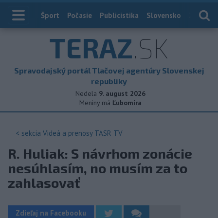
Index
Šport
Počasie
Publicistika
Slovensko
Zahranič
TERAZ
.SK
Spravodajský portál Tlačovej agentúry Slovenskej
republiky
Nedela
9. august 2026
Meniny má
Ľubomíra
< sekcia
Videá a prenosy TASR TV
R. Huliak: S návrhom zonácie
nesúhlasím, no musím za to
zahlasovať
Zdieľaj na Facebooku