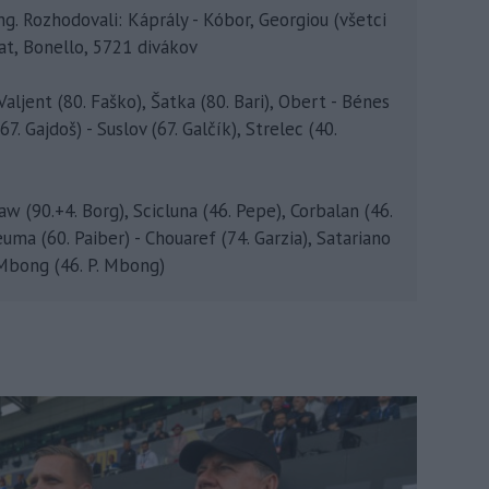
ong. Rozhodovali: Káprály - Kóbor, Georgiou (všetci
at, Bonello, 5721 divákov
Valjent (80. Faško), Šatka (80. Bari), Obert - Bénes
7. Gajdoš) - Suslov (67. Galčík), Strelec (40.
w (90.+4. Borg), Scicluna (46. Pepe), Corbalan (46.
uma (60. Paiber) - Chouaref (74. Garzia), Satariano
 Mbong (46. P. Mbong)