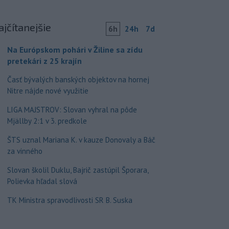
ajčítanejšie
6h
24h
7d
Na Európskom pohári v Žiline sa zídu
pretekári z 25 krajín
Časť bývalých banských objektov na hornej
Nitre nájde nové využitie
LIGA MAJSTROV: Slovan vyhral na pôde
Mjällby 2:1 v 3. predkole
ŠTS uznal Mariana K. v kauze Donovaly a Báč
za vinného
Slovan školil Duklu, Bajrič zastúpil Šporara,
Polievka hľadal slová
TK Ministra spravodlivosti SR B. Suska