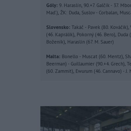
Góly:
9. Haraslín, 90.+7. Galčík - 37. Mb
Maď.), ŽK: Duda, Suslov - Corbalan, Musc
Slovensko:
Takáč - Pavek (80. Kováčik), 
(46. Kaprálik), Pokorný (46. Bero), Duda (6
Boženík), Haraslín (67. M. Sauer)
Malta:
Bonello - Muscat (60. Mentz), Sha
Beerman) - Guillaumier (90.+4. Grech), Te
(60. Zammit), Ewurum (46. Cannavo) - J.