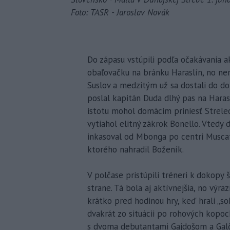
Foto: TASR - Jaroslav Novák
Do zápasu vstúpili podľa očakávania a
obaľovačku na bránku Haraslín, no nem
Suslov a medzitým už sa dostali do do
poslal kapitán Duda dlhý pas na Haraslí
istotu mohol domácim priniesť Strelec
vytiahol elitný zákrok Bonello. Vtedy 
inkasoval od Mbonga po centri Muscata
ktorého nahradil Boženík.
V polčase pristúpili tréneri k dokopy
strane. Tá bola aj aktívnejšia, no výr
krátko pred hodinou hry, keď hrali „so
dvakrát zo situácii po rohových kopoc
s dvoma debutantami Gajdošom a Galčí