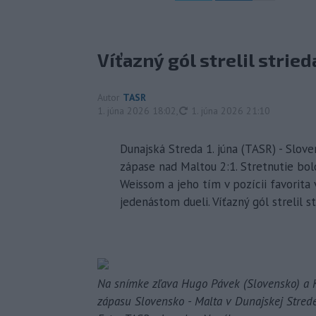
Víťazný gól strelil strie
Autor
TASR
aktualizované
1. júna 2026 18:02
,
1. júna 2026 21:10
Dunajská Streda 1. júna (TASR) - Slov
zápase nad Maltou 2:1. Stretnutie b
Weissom a jeho tím v pozícii favorita
jedenástom dueli. Víťazný gól strelil s
Na snímke zľava Hugo Pávek (Slovensko) a 
zápasu Slovensko - Malta v Dunajskej Strede