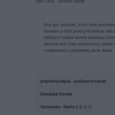
Foto: TASR - Jaroslav Novák
Prvý gól „sokolov“, ktorí hrali premiér
Haraslín a ešte pred prestávkou naň 
všetkých hráčov okrem brankára Domi
zostave boli traja nováčikovia, medzi s
v nadstavení z poslednej akcie duelu.
prípravný zápas - polčasový sumár
Dunajská Streda
Slovensko - Malta 2:1
(1:1)