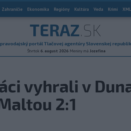
Zahraničie
Ekonomika
Regióny
Kultúra
Veda
Krimi
XML
TERAZ
.SK
pravodajský portál Tlačovej agentúry Slovenskej republi
Štvrtok
6. august 2026
Meniny má
Jozefína
áci vyhrali v Dun
Maltou 2:1