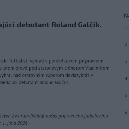
N
dajúci debutant Roland Galčík.
1
2
enskí futbalisti vyhrali v pondelkovom prípravnom
3
olo premiérové pod staronovým trénerom Vladimírom
 vyhral nad ostrovným súperom deviatykrát v
4
triedajúci debutant Roland Galčík.
5
6
Keyon Ewurum (Malta) počas prípravného futbalového
 1. júna 2026.