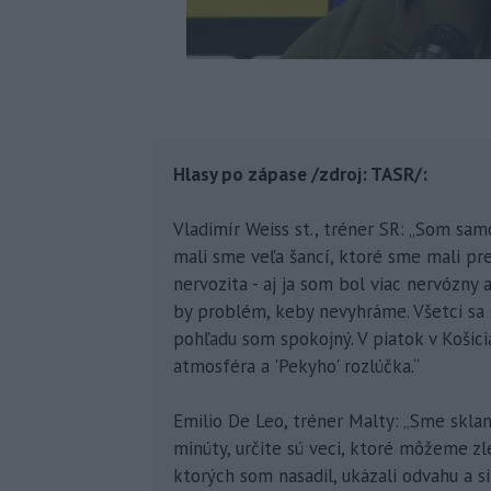
Hlasy po zápase /zdroj: TASR/:
Vladimír Weiss st., tréner SR: „Som sam
mali sme veľa šancí, ktoré sme mali pr
nervozita - aj ja som bol viac nervózny
by problém, keby nevyhráme. Všetci sa s
pohľadu som spokojný. V piatok v Košic
atmosféra a 'Pekyho' rozlúčka.“
Emilio De Leo, tréner Malty: „Sme skla
minúty, určite sú veci, ktoré môžeme zl
ktorých som nasadil, ukázali odvahu a si