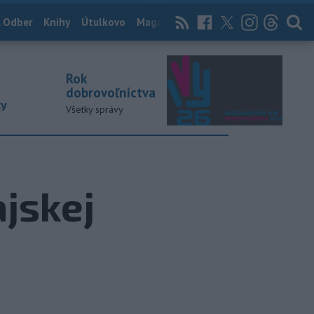
 Odber
Knihy
Útulkovo
Magazín
News Now
Archív
TASR
Rok
dobrovoľníctva
ky
Všetky správy
ajskej