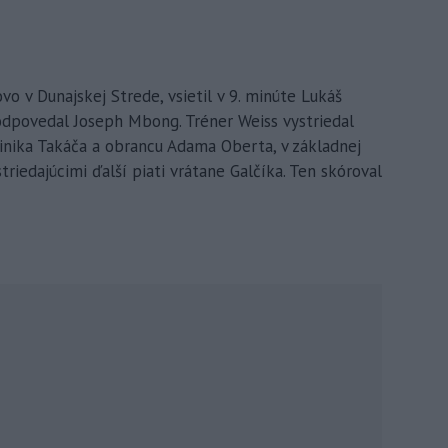
ovo v Dunajskej Strede, vsietil v 9. minúte Lukáš
odpovedal Joseph Mbong. Tréner Weiss vystriedal
nika Takáča a obrancu Adama Oberta, v základnej
triedajúcimi ďalší piati vrátane Galčíka. Ten skóroval