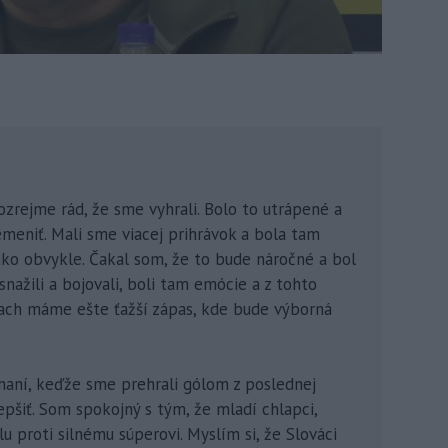
ozrejme rád, že sme vyhrali. Bolo to utrápené a
emeniť. Mali sme viacej prihrávok a bola tam
 ako obvykle. Čakal som, že to bude náročné a bol
nažili a bojovali, boli tam emócie a z tohto
iach máme ešte ťažší zápas, kde bude výborná
maní, keďže sme prehrali gólom z poslednej
epšiť. Som spokojný s tým, že mladí chlapci,
lu proti silnému súperovi. Myslím si, že Slováci