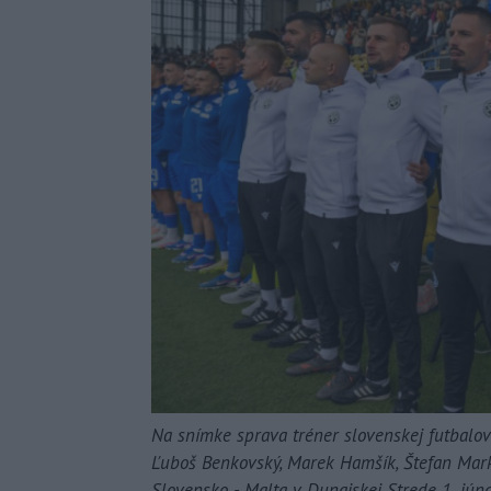
Na snímke sprava tréner slovenskej futbalovej
Ľuboš Benkovský, Marek Hamšík, Štefan Mark
Slovensko - Malta v Dunajskej Strede 1. jún