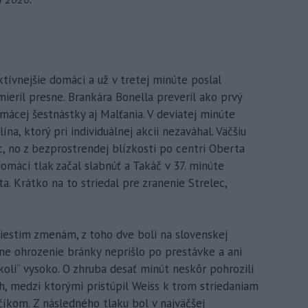
ktívnejšie domáci a už v tretej minúte poslal
ieril presne. Brankára Bonella preveril ako prvý
mácej šestnástky aj Malťania. V deviatej minúte
na, ktorý pri individuálnej akcii nezaváhal. Väčšiu
, no z bezprostrendej blízkosti po centri Oberta
domáci tlak začal slabnúť a Takáč v 37. minúte
. Krátko na to striedal pre zranenie Strelec,
 šiestim zmenám, z toho dve boli na slovenskej
azne ohrozenie bránky neprišlo po prestávke a ani
koli“ vysoko. O zhruba desať minút neskôr pohrozili
h, medzi ktorými pristúpil Weiss k trom striedaniam
kom. Z následného tlaku bol v najväčšej