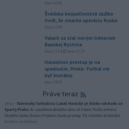
dnes 16:28
Švédska bezpečnostná služba
tvrdí, že zmarila operáciu Ruska
dnes 17:49
Valach sa stal novým trénerom
Banskej Bystrice
aktualizované
dnes 17:14
,
dnes 17:23
Haraslínov prestup je na
spadnutie, Priske: Futbal vie
byť brutálny
dnes 19:53
Práve teraz
-
Slovenský futbalista Lukáš Haraslín je blízko odchodu zo
19:52
Sparty Praha
do saudskoarabského tímu Al-Fateh. Podľa trénera
českého klubu Briana Priskeho bude prestup 30-ročného krídelníka
čoskoro spečatený.