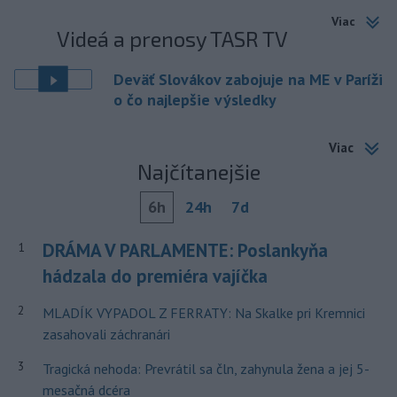
Viac
Videá a prenosy TASR TV
Deväť Slovákov zabojuje na ME v Paríži
o čo najlepšie výsledky
Viac
Najčítanejšie
6h
24h
7d
DRÁMA V PARLAMENTE: Poslankyňa
1
hádzala do premiéra vajíčka
2
MLADÍK VYPADOL Z FERRATY: Na Skalke pri Kremnici
zasahovali záchranári
3
Tragická nehoda: Prevrátil sa čln, zahynula žena a jej 5-
mesačná dcéra