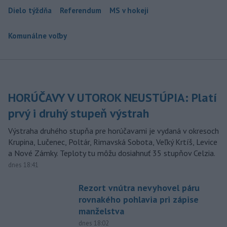
Dielo týždňa
Referendum
MS v hokeji
Komunálne voľby
HORÚČAVY V UTOROK NEUSTÚPIA: Platí
prvý i druhý stupeň výstrah
Výstraha druhého stupňa pre horúčavami je vydaná v okresoch
Krupina, Lučenec, Poltár, Rimavská Sobota, Veľký Krtíš, Levice
a Nové Zámky. Teploty tu môžu dosiahnuť 35 stupňov Celzia.
dnes 18:41
Rezort vnútra nevyhovel páru
rovnakého pohlavia pri zápise
manželstva
dnes 18:02