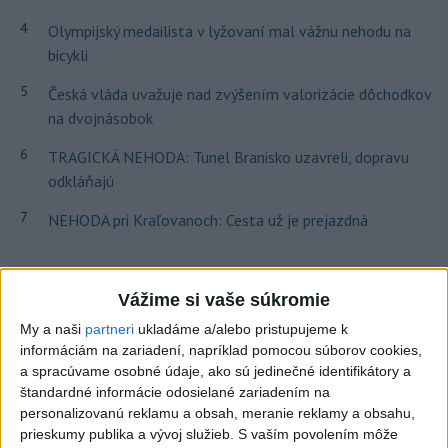
4
Olympijský medailista v lyžovaní mal vážnu nehodu na
bicykli
5
Česká vláda uvažuje nad zvýšením valorizácie dôchodkov
na dvojnásobok
6
TRAGICKÁ NEHODA: Tunel Branisko uzavreli, dopravu
odkláňajú
7
NEHODA pri Kraľovanoch: Cesta už je prejazdná
Najnovšie správy na Teraz.sk
Vážime si vaše súkromie
Vyhlásenia
My a naši
partneri
ukladáme a/alebo pristupujeme k
Priame prenosy z Národnej rady SR
informáciám na zariadení, napríklad pomocou súborov cookies,
a spracúvame osobné údaje, ako sú jedinečné identifikátory a
štandardné informácie odosielané zariadením na
personalizovanú reklamu a obsah, meranie reklamy a obsahu,
prieskumy publika a vývoj služieb.
S vaším povolením môže