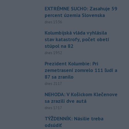
EXTRÉMNE SUCHO: Zasahuje 59
percent územia Slovenska
dnes 15:36
Kolumbijská vláda vyhlásila
stav katastrofy, počet obetí
stúpol na 82
dnes 19:52
Prezident Kolumbie: Pri
zemetrasení zomrelo 111 ľudí a
87 sa zranilo
dnes 21:17
NEHODA: V Košickom Klečenove
sa zrazili dve autá
dnes 17:17
TÝŽDENNÍK: Násilie treba
odsúdiť