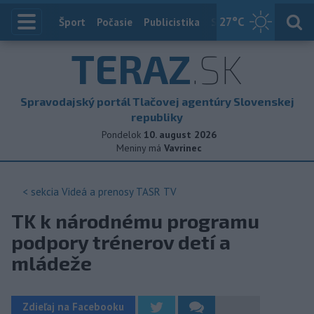
27
°C
Index
Šport
Počasie
Publicistika
Slovensko
Zahranič
TERAZ
.SK
Spravodajský portál Tlačovej agentúry Slovenskej
republiky
Pondelok
10. august 2026
Meniny má
Vavrinec
< sekcia
Videá a prenosy TASR TV
TK k národnému programu
podpory trénerov detí a
mládeže
Zdieľaj na Facebooku