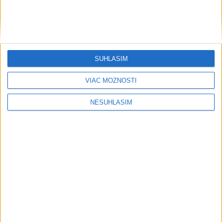
Počasie
AKTUÁLNA PREDPOVEĎ POČASIA NA SEDEM DNÍ
SÚHLASÍM
VIAC MOŽNOSTÍ
NESÚHLASÍM
....
....