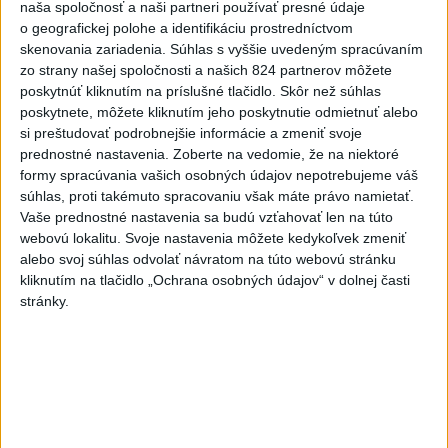
Politika na sociálnych sieťach
naša spoločnosť a naši partneri používať presné údaje
o geografickej polohe a identifikáciu prostredníctvom
skenovania zariadenia. Súhlas s vyššie uvedeným spracúvaním
Zobraziť viac
Info
zo strany našej spoločnosti a našich 824 partnerov môžete
poskytnúť kliknutím na príslušné tlačidlo. Skôr než súhlas
poskytnete, môžete kliknutím jeho poskytnutie odmietnuť alebo
Najnovšie videá
Najsledovanejšie videá
si preštudovať podrobnejšie informácie a zmeniť svoje
prednostné nastavenia.
Zoberte na vedomie, že na niektoré
R. Takáč: Existuje väčší pokrytec ako
formy spracúvania vašich osobných údajov nepotrebujeme váš
Korčok? Iným káže...
súhlas, proti takémuto spracovaniu však máte právo namietať.
dnes 16:16
|
Smer - SSD
|
5328
zobrazení
Vaše prednostné nastavenia sa budú vzťahovať len na túto
webovú lokalitu. Svoje nastavenia môžete kedykoľvek zmeniť
Na toto sa ťažko hľadajú slová.
alebo svoj súhlas odvolať návratom na túto webovú stránku
dnes 13:48
|
Sloboda a Solidarita
|
899
kliknutím na tlačidlo „Ochrana osobných údajov“ v dolnej časti
zobrazení
stránky.
‼️PRÍĎTE‼️UKÁŽME VLÁDE, ŽE CHCEME
ZMENU‼️ DOST BOLO FIC...
dnes 13:29
|
Jakab Július
|
3471
zobrazení
Najnovšie statusy štátnych inštitúcií