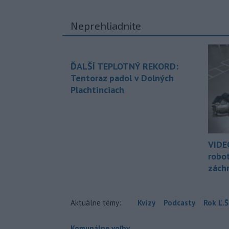
Neprehliadnite
ĎALŠÍ TEPLOTNÝ REKORD:
Tentoraz padol v Dolných
Plachtinciach
VIDE
robo
zách
Aktuálne témy:
Kvízy
Podcasty
Rok Ľ.Š
Komunálne voľby