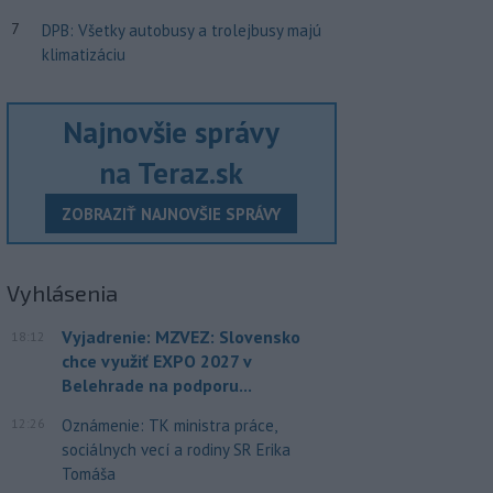
7
DPB: Všetky autobusy a trolejbusy majú
klimatizáciu
Najnovšie správy
na Teraz.sk
ZOBRAZIŤ NAJNOVŠIE SPRÁVY
Vyhlásenia
Vyjadrenie: MZVEZ: Slovensko
18:12
chce využiť EXPO 2027 v
Belehrade na podporu...
12:26
Oznámenie: TK ministra práce,
sociálnych vecí a rodiny SR Erika
Tomáša