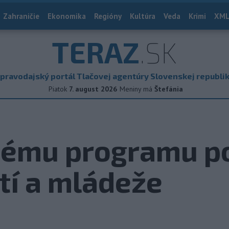
Zahraničie
Ekonomika
Regióny
Kultúra
Veda
Krimi
XML
TERAZ
.SK
pravodajský portál Tlačovej agentúry Slovenskej republi
Piatok
7. august 2026
Meniny má
Štefánia
nému programu p
tí a mládeže