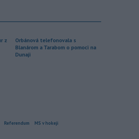
r z
Orbánová telefonovala s
Blanárom a Tarabom o pomoci na
Dunaji
Referendum
MS v hokeji