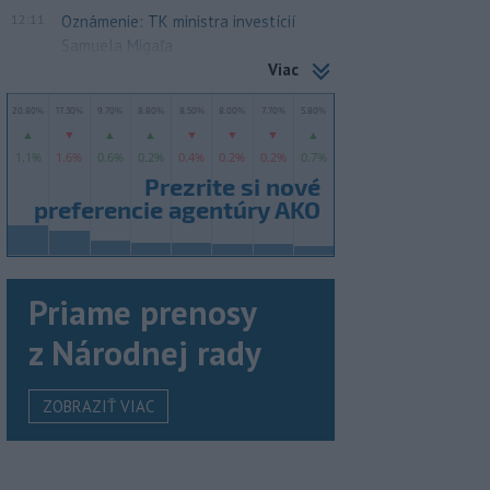
12:11
Oznámenie: TK ministra investícií
Samuela Migaľa
Viac
Priame prenosy
z Národnej rady
ZOBRAZIŤ VIAC