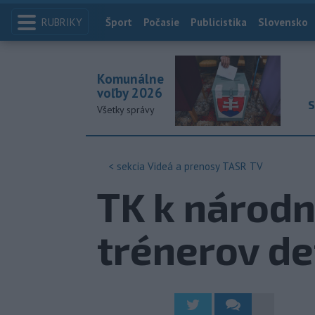
RUBRIKY
Index
Šport
Počasie
Publicistika
Slovensko
Komunálne
voľby 2026
S
Všetky správy
< sekcia
Videá a prenosy TASR TV
TK k národ
trénerov de