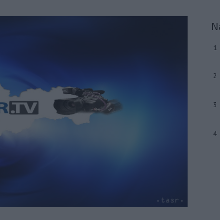
N
1
2
3
4