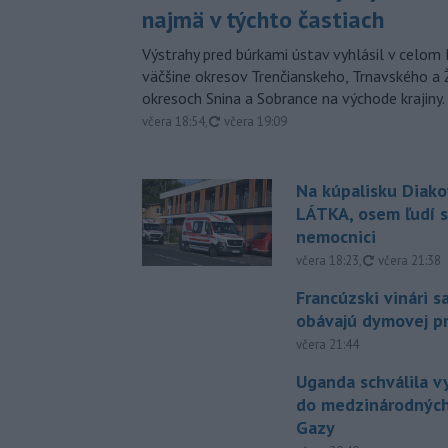
najmä v týchto častiach
Výstrahy pred búrkami ústav vyhlásil v celom 
väčšine okresov Trenčianskeho, Trnavského a Ž
okresoch Snina a Sobrance na východe krajiny.
aktualizované
včera 18:54
,
včera 19:09
Na kúpalisku Diak
LÁTKA, osem ľudí s
nemocnici
aktualizovan
včera 18:23
,
včera 21:38
Francúzski vinári s
obávajú dymovej pr
včera 21:44
Uganda schválila v
do medzinárodných
Gazy