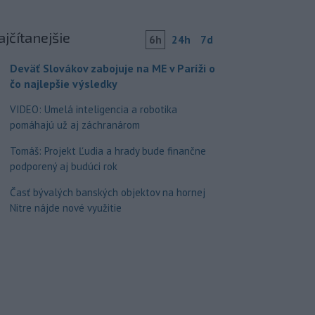
ajčítanejšie
6h
24h
7d
Deväť Slovákov zabojuje na ME v Paríži o
čo najlepšie výsledky
VIDEO: Umelá inteligencia a robotika
pomáhajú už aj záchranárom
Tomáš: Projekt Ľudia a hrady bude finančne
podporený aj budúci rok
Časť bývalých banských objektov na hornej
Nitre nájde nové využitie