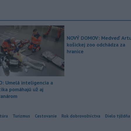
NOVÝ DOMOV: Medveď Artu
košickej zoo odchádza za
hranice
O: Umelá inteligencia a
tika pomáhajú už aj
ranárom
túra
Turizmus
Cestovanie
Rok dobrovoľníctva
Dielo týždňa