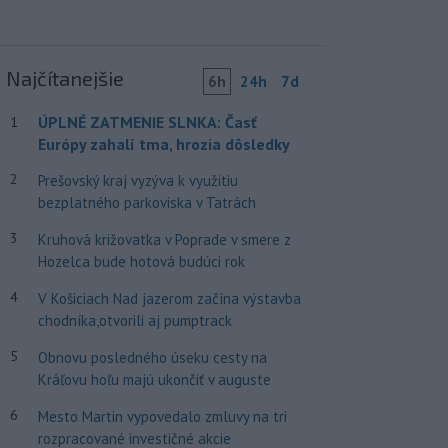
Najčítanejšie
6h
24h
7d
ÚPLNÉ ZATMENIE SLNKA: Časť
1
Európy zahalí tma, hrozia dôsledky
2
Prešovský kraj vyzýva k využitiu
bezplatného parkoviska v Tatrách
3
Kruhová križovatka v Poprade v smere z
Hozelca bude hotová budúci rok
4
V Košiciach Nad jazerom začína výstavba
chodníka,otvorili aj pumptrack
5
Obnovu posledného úseku cesty na
Kráľovu hoľu majú ukončiť v auguste
6
Mesto Martin vypovedalo zmluvy na tri
rozpracované investičné akcie