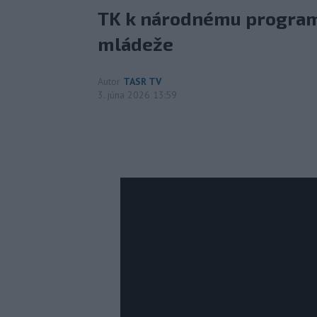
TK k národnému program
mládeže
Autor
TASR TV
3. júna 2026 13:59