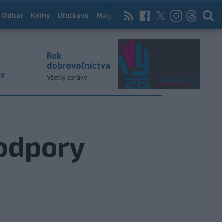
 Odber
Knihy
Útulkovo
Magazín
News Now
Archív
TASR
Rok
dobrovoľníctva
ky
Všetky správy
odpory