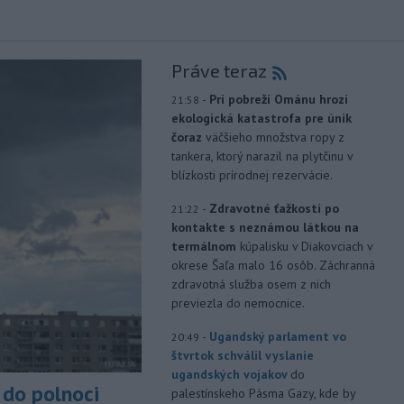
Práve teraz
-
Pri pobreží Ománu hrozí
21:58
ekologická katastrofa pre únik
čoraz
väčšieho množstva ropy z
tankera, ktorý narazil na plytčinu v
blízkosti prírodnej rezervácie.
-
Zdravotné ťažkosti po
21:22
kontakte s neznámou látkou na
termálnom
kúpalisku v Diakovciach v
okrese Šaľa malo 16 osôb. Záchranná
zdravotná služba osem z nich
previezla do nemocnice.
-
Ugandský parlament vo
20:49
štvrtok schválil vyslanie
ugandských vojakov
do
do polnoci
palestínskeho Pásma Gazy, kde by