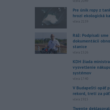
včera 20:49
Pre únik ropy z ta
hrozí ekologická k
včera 21:59
Ráž: Podpísali sme
dokumentácii obno
stanice
včera 15:26
KDH žiada ministra
vysvetlenie nákup
systémov
včera 17:40
V Budapešti opäť p
rekord, tretí za pä
včera 19:15
Twente deklasoval