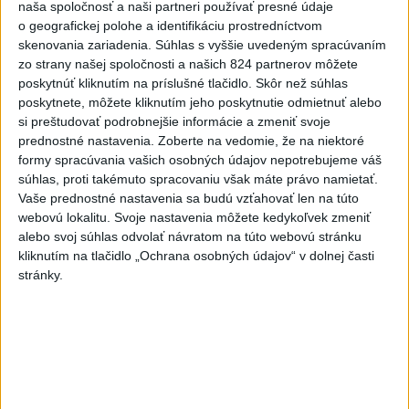
naša spoločnosť a naši partneri používať presné údaje
o geografickej polohe a identifikáciu prostredníctvom
skenovania zariadenia. Súhlas s vyššie uvedeným spracúvaním
Najnovšie videá
Najsledovanejšie videá
zo strany našej spoločnosti a našich 824 partnerov môžete
poskytnúť kliknutím na príslušné tlačidlo. Skôr než súhlas
V ROKU 2015 NÁS KRITIZOVALI. DNES
poskytnete, môžete kliknutím jeho poskytnutie odmietnuť alebo
OPAKUJÚ NAŠE SLOVÁ
si preštudovať podrobnejšie informácie a zmeniť svoje
dnes 17:35
|
Šutaj Eštok Matúš
|
715
zobrazení
prednostné nastavenia.
Zoberte na vedomie, že na niektoré
formy spracúvania vašich osobných údajov nepotrebujeme váš
NEMÁME ROPU, ALE MÁME VODU‼️JEJ
súhlas, proti takémuto spracovaniu však máte právo namietať.
PREDAJ JE VLASTIZRADA‼️...
Vaše prednostné nastavenia sa budú vzťahovať len na túto
dnes 17:05
|
Jakab Július
|
793
zobrazení
webovú lokalitu. Svoje nastavenia môžete kedykoľvek zmeniť
alebo svoj súhlas odvolať návratom na túto webovú stránku
‼️TOTO JE JASNÝ ODKAZ FICOVI‼️
kliknutím na tlačidlo „Ochrana osobných údajov“ v dolnej časti
dnes 16:20
|
Hnutie SLOVENSKO
|
3696
stránky.
zobrazení
Najnovšie statusy štátnych inštitúcií
SPOMIENKA NA ŠTVRTOK Hliadková činnosť
poriečnej políc...
SPOMIENKA NA ŠTVRTOK Hliadková činnosť poriečnej