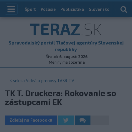
Index
Šport
Počasie
Publicistika
Slovensko
Zahranič
TERAZ
.SK
Spravodajský portál Tlačovej agentúry Slovenskej
republiky
Štvrtok
6. august 2026
Meniny má
Jozefína
< sekcia
Videá a prenosy TASR TV
TK T. Druckera: Rokovanie so
zástupcami EK
Zdieľaj na Facebooku