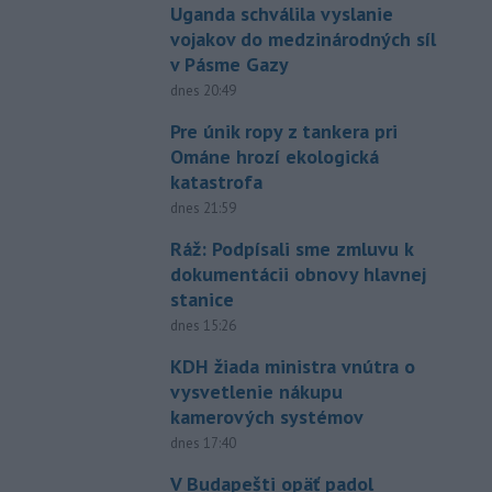
Uganda schválila vyslanie
vojakov do medzinárodných síl
v Pásme Gazy
dnes 20:49
Pre únik ropy z tankera pri
Ománe hrozí ekologická
katastrofa
dnes 21:59
Ráž: Podpísali sme zmluvu k
dokumentácii obnovy hlavnej
stanice
dnes 15:26
KDH žiada ministra vnútra o
vysvetlenie nákupu
kamerových systémov
dnes 17:40
V Budapešti opäť padol