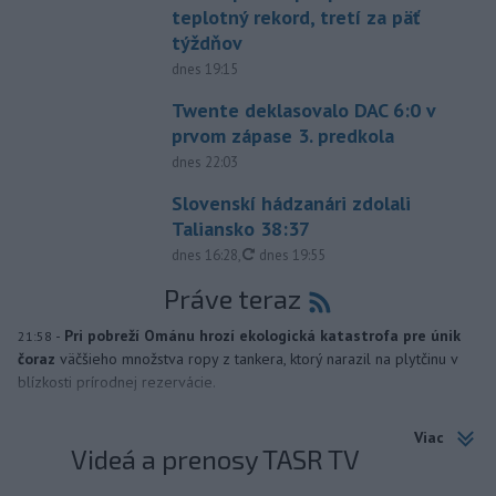
teplotný rekord, tretí za päť
týždňov
dnes 19:15
Twente deklasovalo DAC 6:0 v
prvom zápase 3. predkola
dnes 22:03
Slovenskí hádzanári zdolali
Taliansko 38:37
aktualizované
dnes 16:28
,
dnes 19:55
Práve teraz
-
Pri pobreží Ománu hrozí ekologická katastrofa pre únik
21:58
čoraz
väčšieho množstva ropy z tankera, ktorý narazil na plytčinu v
blízkosti prírodnej rezervácie.
Viac
Videá a prenosy TASR TV