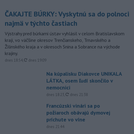
ČAKAJTE BÚRKY: Vyskytnú sa do polnoci
najmä v týchto častiach
Výstrahy pred búrkami ústav vyhlásil v celom Bratislavskom
kraji, vo väčšine okresov Trenčianskeho, Trnavského a
Žilinského kraja a v okresoch Snina a Sobrance na východe
krajiny.
aktualizované
dnes 18:54
,
dnes 19:09
Na kúpalisku Diakovce UNIKALA
LÁTKA, osem ľudí skončilo v
nemocnici
aktualizované
dnes 18:23
,
dnes 21:38
Francúzski vinári sa po
požiaroch obávajú dymovej
príchute vo víne
dnes 21:44