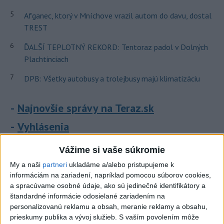
5
Afganec, ktorý v Mníchove vrazil autom do davu, dostal
TREST
6
ĎALŠÍ TEPLOTNÝ REKORD: Tentoraz padol v Dolných
Plachtinciach
7
DPB: Všetky autobusy a trolejbusy majú klimatizáciu
Najnovšie správy na Teraz.sk
Vyhlásenia
Priame prenosy z Národnej rady SR
Vážime si vaše súkromie
My a naši
partneri
ukladáme a/alebo pristupujeme k
informáciám na zariadení, napríklad pomocou súborov cookies,
a spracúvame osobné údaje, ako sú jedinečné identifikátory a
Politika na sociálnych sieťach
štandardné informácie odosielané zariadením na
personalizovanú reklamu a obsah, meranie reklamy a obsahu,
prieskumy publika a vývoj služieb.
S vaším povolením môže
Zobraziť viac
Info