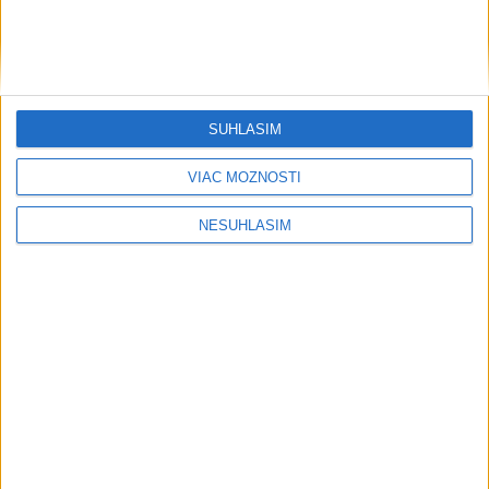
AKTUÁLNA PREDPOVEĎ POČASIA NA SEDEM DNÍ
....
SÚHLASÍM
VIAC MOŽNOSTÍ
....
NESÚHLASÍM