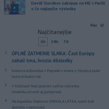
Deväť Slovákov zabojuje na ME v Paríži
o čo najlepšie výsledky
Viac
Najčítanejšie
6h
24h
7d
ÚPLNÉ ZATMENIE SLNKA: Časť Európy
1
zahalí tma, hrozia dôsledky
2
Kruhová križovatka v Poprade v smere z Hozelca bude
hotová budúci rok
3
V Košiciach Nad jazerom začína výstavba
chodníka,otvorili aj pumptrack
4
Na kúpalisku Diakovce UNIKALA LÁTKA, osem ľudí
skončilo v nemocnici