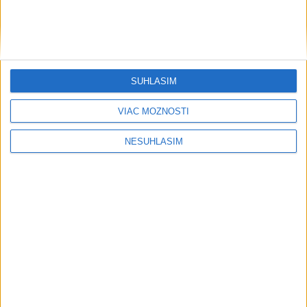
SÚHLASÍM
VIAC MOŽNOSTÍ
NESÚHLASÍM
....