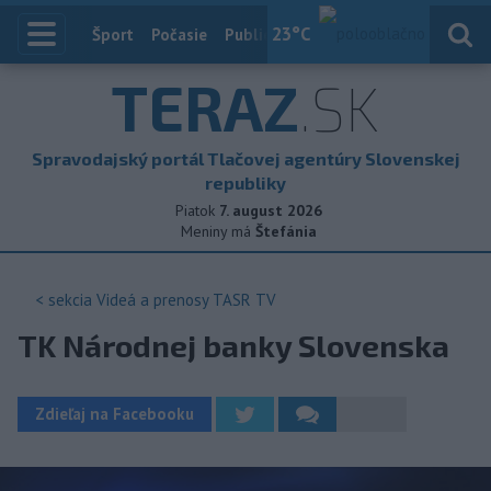
23
°C
Index
Šport
Počasie
Publicistika
Slovensko
Zahranič
TERAZ
.SK
Spravodajský portál Tlačovej agentúry Slovenskej
republiky
Piatok
7. august 2026
Meniny má
Štefánia
< sekcia
Videá a prenosy TASR TV
TK Národnej banky Slovenska
Zdieľaj na Facebooku