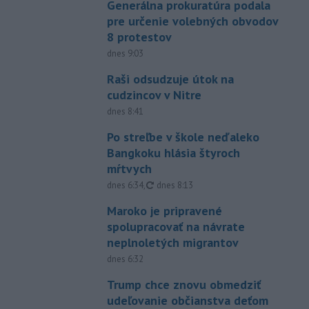
Generálna prokuratúra podala
pre určenie volebných obvodov
8 protestov
dnes 9:03
Raši odsudzuje útok na
cudzincov v Nitre
dnes 8:41
Po streľbe v škole neďaleko
Bangkoku hlásia štyroch
mŕtvych
aktualizované
dnes 6:34
,
dnes 8:13
Maroko je pripravené
spolupracovať na návrate
neplnoletých migrantov
dnes 6:32
Trump chce znovu obmedziť
udeľovanie občianstva deťom