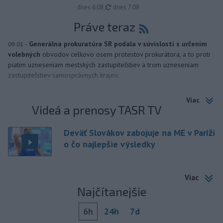
aktualizované
dnes 6:08
,
dnes 7:08
Práve teraz
-
Generálna prokuratúra SR podala v súvislosti s určením
09:01
volebných
obvodov celkovo osem protestov prokurátora, a to proti
piatim uzneseniam mestských zastupiteľstiev a trom uzneseniam
zastupiteľstiev samosprávnych krajov.
Viac
Videá a prenosy TASR TV
Deväť Slovákov zabojuje na ME v Paríži
o čo najlepšie výsledky
Viac
Najčítanejšie
6h
24h
7d