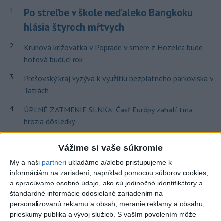
Po streľbe v škole neďaleko Bangkoku
1
hlásia štyroch mŕtvych
2
Kruhová križovatka v Poprade v smere z Hozelca bude
hotová budúci rok
3
Prešovský kraj vyzýva k využitiu bezplatného parkoviska v
Tatrách
4
ÚPLNÉ ZATMENIE SLNKA: Časť Európy zahalí tma,
hrozia dôsledky
5
V Košiciach Nad jazerom začína výstavba
Vážime si vaše súkromie
chodníka,otvorili aj pumptrack
My a naši
partneri
ukladáme a/alebo pristupujeme k
6
Historik Zajac: Územie Slovenska bolo jadrom poľsko-
informáciám na zariadení, napríklad pomocou súborov cookies,
uhorských vzťahov
a spracúvame osobné údaje, ako sú jedinečné identifikátory a
štandardné informácie odosielané zariadením na
7
Mesto Martin vypovedalo zmluvy na tri rozpracované
personalizovanú reklamu a obsah, meranie reklamy a obsahu,
investičné akcie
prieskumy publika a vývoj služieb.
S vaším povolením môže