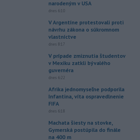
narodeným v USA
dnes 6:10
V Argentíne protestovali proti
návrhu zákona o súkromnom
vlastníctve
dnes 8:17
V prípade zmiznutia študentov
v Mexiku zatkli bývalého
guvernéra
dnes 6:22
Afrika jednomyseľne podporila
Infantina, víta ospravedlnenie
FIFA
dnes 6:18
Machata šiesty na stovke,
Gymerská postúpila do finále
na 400 m