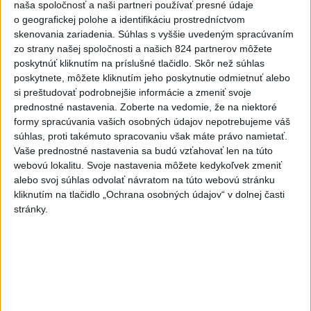
naša spoločnosť a naši partneri používať presné údaje
o geografickej polohe a identifikáciu prostredníctvom
Najnovšie správy na Teraz.sk
skenovania zariadenia. Súhlas s vyššie uvedeným spracúvaním
zo strany našej spoločnosti a našich 824 partnerov môžete
Vyhlásenia
poskytnúť kliknutím na príslušné tlačidlo. Skôr než súhlas
poskytnete, môžete kliknutím jeho poskytnutie odmietnuť alebo
Priame prenosy z Národnej rady SR
si preštudovať podrobnejšie informácie a zmeniť svoje
prednostné nastavenia.
Zoberte na vedomie, že na niektoré
formy spracúvania vašich osobných údajov nepotrebujeme váš
súhlas, proti takémuto spracovaniu však máte právo namietať.
Politika na sociálnych sieťach
Vaše prednostné nastavenia sa budú vzťahovať len na túto
webovú lokalitu. Svoje nastavenia môžete kedykoľvek zmeniť
alebo svoj súhlas odvolať návratom na túto webovú stránku
Zobraziť viac
Info
kliknutím na tlačidlo „Ochrana osobných údajov“ v dolnej časti
stránky.
Najnovšie videá
Najsledovanejšie videá
FRAGMENTY #5 – Cenzúra 1966 –
1972, média a kultúra
dnes 05:00
|
Ústav pamäti národa
|
4
zobrazení