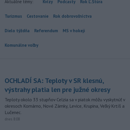
Aktuálne témy:
Kvízy
Podcasty
Rok Ľ.Štúra
Turizmus
Cestovanie
Rok dobrovoľníctva
Dielo týždňa
Referendum
MS v hokeji
Komunálne voľby
OCHLADÍ SA: Teploty v SR klesnú,
výstrahy platia len pre južné okresy
Teploty okolo 33 stupňov Celzia sa v piatok môžu vyskytnúť v
okresoch Komárno, Nové Zámky, Levice, Krupina, Veľký Krtíš a
Lučenec.
dnes 8:08