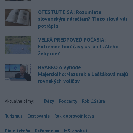
OTESTUJTE SA: Rozumiete
slovenským nárečiam? Tieto slová vás
potrápia
VEĽKÁ PREDPOVEĎ POČASIA:
Extrémne horúčavy ustúpili. Alebo
žeby nie?
HRABKO o výhode
Majerského:Mazurek a Laššáková majú
rovnakých voličov
Aktuálne témy:
Kvízy
Podcasty
Rok Ľ.Štúra
Turizmus
Cestovanie
Rok dobrovoľníctva
Dielo týždňa
Referendum
MS v hokeji