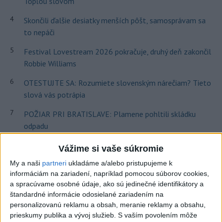
Topľou slovom
4
Skončili ďalšie desiatky menších pôšt, samosprávam sa
to nepáči
5
Festival Lovestream 2026 pokračuje, druhý deň zakončil
Robbie Williams
6
OTESTUJTE SA: Rozumiete slovenským nárečiam? Tieto
slová vás potrápia
7
POŽIAR PRI BRATISLAVE: Plamene pohltili skládku
odpadu
Vážime si vaše súkromie
Najnovšie správy na Teraz.sk
My a naši
partneri
ukladáme a/alebo pristupujeme k
Vyhlásenia
informáciám na zariadení, napríklad pomocou súborov cookies,
a spracúvame osobné údaje, ako sú jedinečné identifikátory a
Priame prenosy z Národnej rady SR
štandardné informácie odosielané zariadením na
personalizovanú reklamu a obsah, meranie reklamy a obsahu,
prieskumy publika a vývoj služieb.
S vaším povolením môže