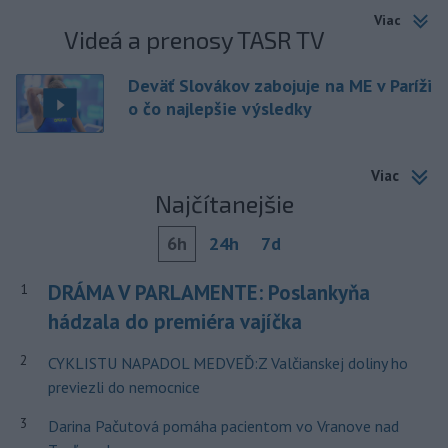
Viac
Videá a prenosy TASR TV
Deväť Slovákov zabojuje na ME v Paríži
o čo najlepšie výsledky
Viac
Najčítanejšie
6h
24h
7d
DRÁMA V PARLAMENTE: Poslankyňa
1
hádzala do premiéra vajíčka
2
CYKLISTU NAPADOL MEDVEĎ:Z Valčianskej doliny ho
previezli do nemocnice
3
Darina Pačutová pomáha pacientom vo Vranove nad