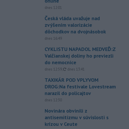
online
dnes 12:01
Česká vláda uvažuje nad
zvýšením valorizácie
dôchodkov na dvojnásobok
dnes 16:49
CYKLISTU NAPADOL MEDVEĎ:Z
Valčianskej doliny ho previezli
do nemocnice
aktualizované
dnes 12:59
,
dnes 13:41
TAXIKÁR POD VPLYVOM
DROG:Na festivale Lovestream
narazil do policajtov
dnes 12:30
Novinára obvinili z
antisemitizmu v súvislosti s
krízou v Ceute