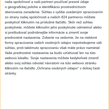
naša spoločnosť a naši partneri používať presné údaje
Politika na sociálnych sieťach
o geografickej polohe a identifikáciu prostredníctvom
skenovania zariadenia. Súhlas s vyššie uvedeným spracúvaním
zo strany našej spoločnosti a našich 824 partnerov môžete
poskytnúť kliknutím na príslušné tlačidlo. Skôr než súhlas
Zobraziť viac
Info
poskytnete, môžete kliknutím jeho poskytnutie odmietnuť alebo
si preštudovať podrobnejšie informácie a zmeniť svoje
Najnovšie videá
Najsledovanejšie videá
prednostné nastavenia.
Zoberte na vedomie, že na niektoré
formy spracúvania vašich osobných údajov nepotrebujeme váš
súhlas, proti takémuto spracovaniu však máte právo namietať.
Ako ste si užili 28. ročník turnaja
Vaše prednostné nastavenia sa budú vzťahovať len na túto
veteránov volejbalu...
webovú lokalitu. Svoje nastavenia môžete kedykoľvek zmeniť
dnes 13:08
|
Ferenčák Ján
|
76
zobrazení
alebo svoj súhlas odvolať návratom na túto webovú stránku
kliknutím na tlačidlo „Ochrana osobných údajov“ v dolnej časti
Oľano v karanténe, alebo čo sa stane,
stránky.
ak sa niekto spoj...
dnes 05:00
|
Michelko Roman
|
16122
zobrazení
R. FICO: ČO SA NEZMESTILO NA
TLAČOVKU LXV.
včera 18:24
|
Smer - SSD
|
28063
zobrazení