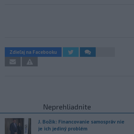
Zdieľaj na Facebooku
Neprehliadnite
J. Božik: Financovanie samospráv nie
je ich jediný problém