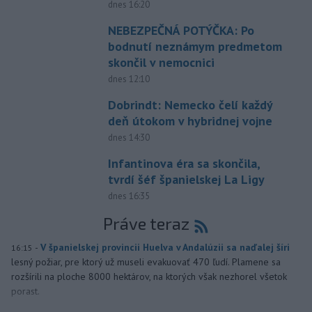
dnes 16:20
NEBEZPEČNÁ POTÝČKA: Po
bodnutí neznámym predmetom
skončil v nemocnici
dnes 12:10
Dobrindt: Nemecko čelí každý
deň útokom v hybridnej vojne
dnes 14:30
Infantinova éra sa skončila,
tvrdí šéf španielskej La Ligy
dnes 16:35
Práve teraz
-
V španielskej provincii Huelva v Andalúzii sa naďalej šíri
16:15
lesný požiar, pre ktorý už museli evakuovať 470 ľudí. Plamene sa
rozšírili na ploche 8000 hektárov, na ktorých však nezhorel všetok
porast.