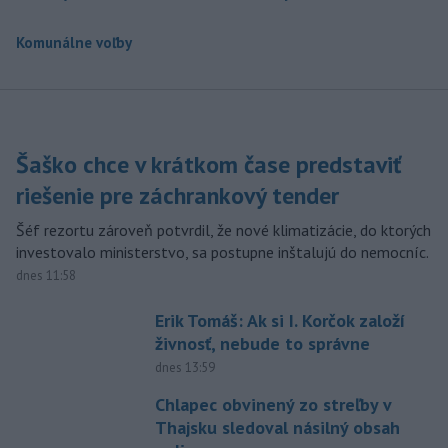
Komunálne voľby
Šaško chce v krátkom čase predstaviť
riešenie pre záchrankový tender
Šéf rezortu zároveň potvrdil, že nové klimatizácie, do ktorých
investovalo ministerstvo, sa postupne inštalujú do nemocníc.
dnes 11:58
Erik Tomáš: Ak si I. Korčok založí
živnosť, nebude to správne
dnes 13:59
Chlapec obvinený zo streľby v
Thajsku sledoval násilný obsah