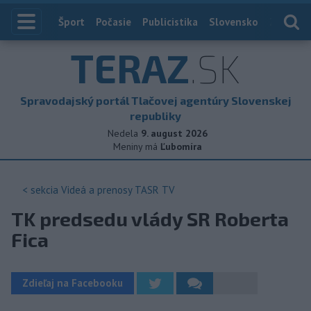
Index
Šport
Počasie
Publicistika
Slovensko
Zahranič
TERAZ
.SK
Spravodajský portál Tlačovej agentúry Slovenskej
republiky
Nedela
9. august 2026
Meniny má
Ľubomíra
< sekcia
Videá a prenosy TASR TV
TK predsedu vlády SR Roberta
Fica
Zdieľaj na Facebooku