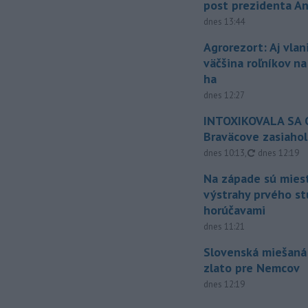
post prezidenta A
dnes 13:44
Agrorezort: Aj vlan
väčšina roľníkov n
ha
dnes 12:27
INTOXIKOVALA SA O
Braväcove zasiahol
aktualizovan
dnes 10:13
,
dnes 12:19
Na západe sú mies
výstrahy prvého s
horúčavami
dnes 11:21
Slovenská miešaná
zlato pre Nemcov
dnes 12:19