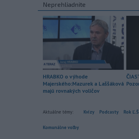
Neprehliadnite
HRABKO o výhode
ČIAS
Majerského:Mazurek a Laššáková
Pozor
majú rovnakých voličov
Aktuálne témy:
Kvízy
Podcasty
Rok Ľ.Š
Komunálne voľby