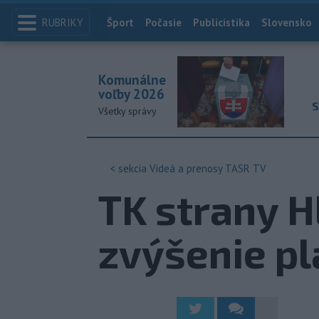
RUBRIKY
Index
Šport
Počasie
Publicistika
Slovensko
Komunálne
voľby 2026
S
Všetky správy
< sekcia
Videá a prenosy TASR TV
TK strany H
zvýšenie p