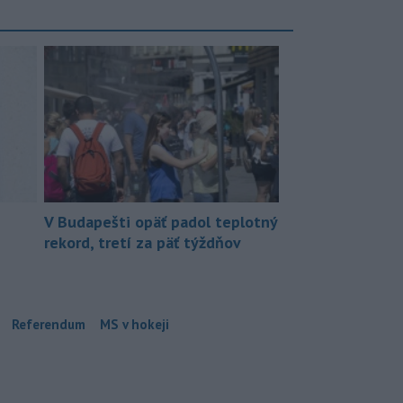
V Budapešti opäť padol teplotný
rekord, tretí za päť týždňov
Referendum
MS v hokeji