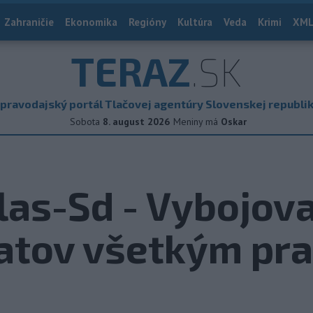
Zahraničie
Ekonomika
Regióny
Kultúra
Veda
Krimi
XML
TERAZ
.SK
pravodajský portál Tlačovej agentúry Slovenskej republi
Sobota
8. august 2026
Meniny má
Oskar
las-Sd - Vybojov
latov všetkým pr