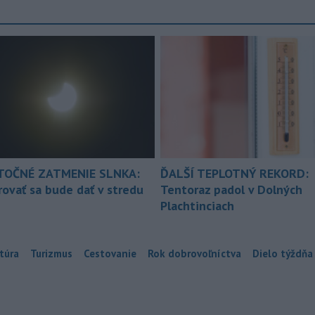
TOČNÉ ZATMENIE SLNKA:
ĎALŠÍ TEPLOTNÝ REKORD:
ovať sa bude dať v stredu
Tentoraz padol v Dolných
Plachtinciach
túra
Turizmus
Cestovanie
Rok dobrovoľníctva
Dielo týždňa