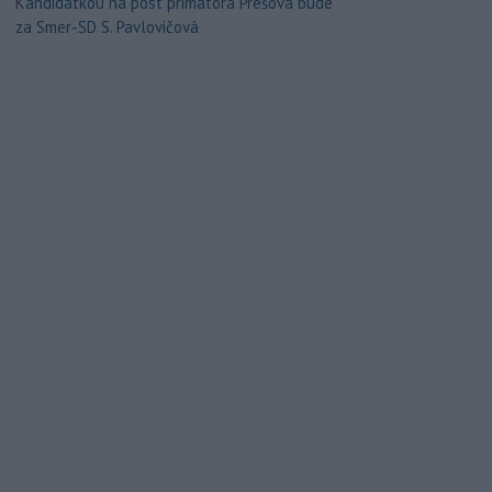
Kandidátkou na post primátora Prešova bude
za Smer-SD S. Pavlovičová