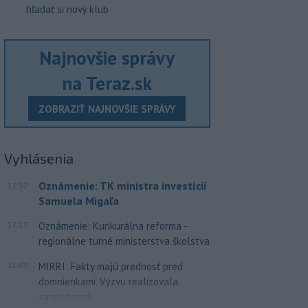
hľadať si nový klub
Najnovšie správy
na Teraz.sk
ZOBRAZIŤ NAJNOVŠIE SPRÁVY
Vyhlásenia
Oznámenie: TK ministra investícií
17:32
Samuela Migaľa
17:17
Oznámenie: Kurikurálna reforma -
regionálne turné ministerstva školstva
15:09
MIRRI: Fakty majú prednosť pred
domnienkami. Výzvu realizovala
samostatná...