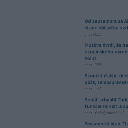
Od septembra sa A
stane súčasťou vzd
dnes 10:53
Moskva tvrdí, že z
ukrajinského výrob
Point
dnes 13:55
Skončili ďalšie de
pôšt, samosprávam
dnes 11:17
Senát schválil Tod
funkcie ministra sp
aktualizovan
dnes 10:49
,
dnes 11:49
Poslanecký klub Ti