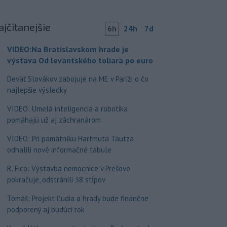
ajčítanejšie
6h
24h
7d
VIDEO:Na Bratislavskom hrade je
výstava Od levantského toliara po euro
Deväť Slovákov zabojuje na ME v Paríži o čo
najlepšie výsledky
VIDEO: Umelá inteligencia a robotika
pomáhajú už aj záchranárom
VIDEO: Pri pamätníku Hartmuta Tautza
odhalili nové informačné tabule
R. Fico: Výstavba nemocnice v Prešove
pokračuje, odstránili 38 stĺpov
Tomáš: Projekt Ľudia a hrady bude finančne
podporený aj budúci rok