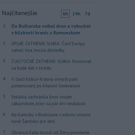
Najčítanejšie
6h
24h
7d
Do Bulharska vnikol dron a vybuchol
1
v blízkosti hraníc s Rumunskom
2
ÚPLNÉ ZATMENIE SLNKA: Časť Európy
zahalí tma, hrozia dôsledky
3
ČIASTOČNÉ ZATMENIE SLNKA: Pozorovať
sa bude dať v stredu
4
V časti Košice-Krásna otvorili park
pomenovaný po kňazovi Semivanovi
5
Pekárka zachránila život svojim
zákazníkom, ktorí sa pár dní neukázali
6
Na Kamzíku v Bratislave v sobotu otvoria
nové Šantisko pre deti
7
Obranca Kaša dostal od Žiliny povolenie