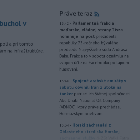
Práve teraz
buchol v
-
Parlamentná frakcia
13:42
maďarskej vládnej strany Tisza
m
nominuje na post
prezidenta
republiky 73-ročného bývalého
poli a pri tomto
predsedu Najvyššieho súdu Andrása
ám na infraštruktúre.
Baku. Frakcia to v sobotu oznámila na
svojom účte na Facebooku po tajnom
hlasovaní.
-
Spojené arabské emiráty v
13:40
sobotu obvinili Irán z útoku na
tanker
patriaci ich štátnej spoločnosti
Abu Dhabi National Oil Company
(ADNOC), ktorý práve prechádzal
Hormuzským prielivom.
-
Horskí záchranári z
13:34
Oblastného strediska Horskej
záchrannej služby
(HZS) Veľká Fatra