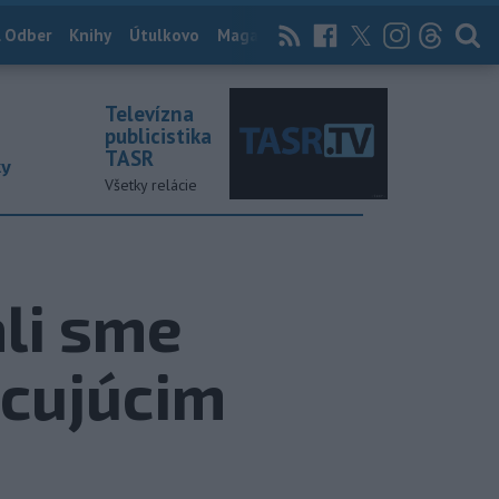
 Odber
Knihy
Útulkovo
Magazín
News Now
Archív
TASR
Televízna
publicistika
TASR
ky
Všetky relácie
ali sme
acujúcim