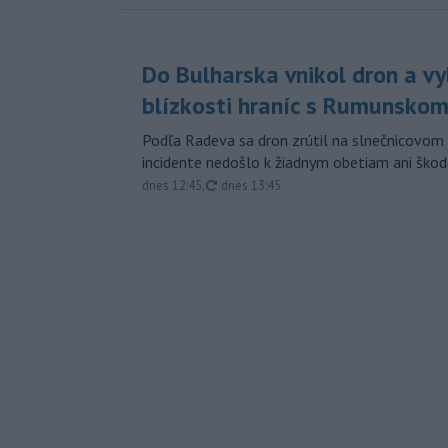
Do Bulharska vnikol dron a vy
blízkosti hraníc s Rumunsko
Podľa Radeva sa dron zrútil na slnečnicovom 
incidente nedošlo k žiadnym obetiam ani škod
aktualizované
dnes 12:45
,
dnes 13:45