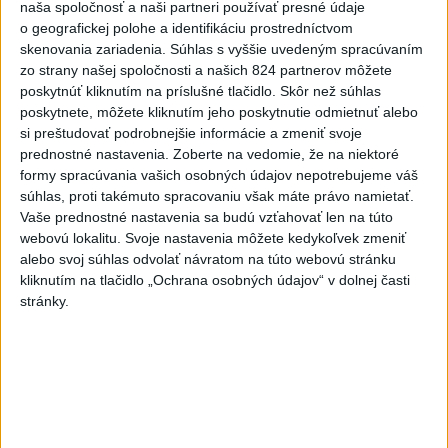
naša spoločnosť a naši partneri používať presné údaje
o geografickej polohe a identifikáciu prostredníctvom
skenovania zariadenia. Súhlas s vyššie uvedeným spracúvaním
Politika na sociálnych sieťach
zo strany našej spoločnosti a našich 824 partnerov môžete
poskytnúť kliknutím na príslušné tlačidlo. Skôr než súhlas
poskytnete, môžete kliknutím jeho poskytnutie odmietnuť alebo
Zobraziť viac
Info
si preštudovať podrobnejšie informácie a zmeniť svoje
prednostné nastavenia.
Zoberte na vedomie, že na niektoré
formy spracúvania vašich osobných údajov nepotrebujeme váš
Najnovšie videá
Najsledovanejšie videá
súhlas, proti takémuto spracovaniu však máte právo namietať.
Vaše prednostné nastavenia sa budú vzťahovať len na túto
ANI HORÚCE LETNÉ DNI NÁS
webovú lokalitu. Svoje nastavenia môžete kedykoľvek zmeniť
NEZASTAVIA 🌿☀️
alebo svoj súhlas odvolať návratom na túto webovú stránku
dnes 06:00
|
Úrad vlády SR
|
85
zobrazení
kliknutím na tlačidlo „Ochrana osobných údajov“ v dolnej časti
stránky.
Kontrolný deň na Spišskom hrade
potvrdil výrazný pokrok...
včera 18:09
|
Ministerstvo kultúry SR
|
31
zobrazení
⁉️FICO, KDE STE⁉️ČO TIE VAŠE DRÍSTY
O BENZÍNE⁉️VŠETKÝCH...