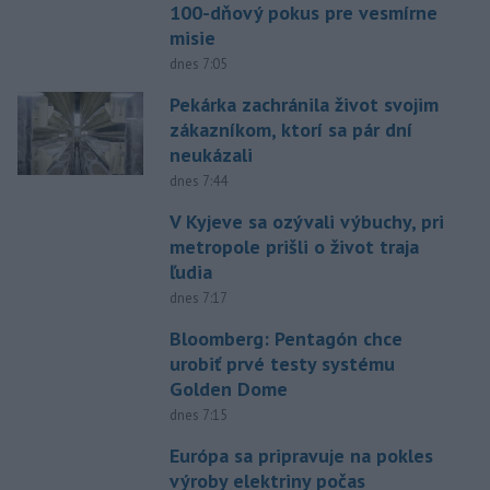
100-dňový pokus pre vesmírne
misie
dnes 7:05
Pekárka zachránila život svojim
zákazníkom, ktorí sa pár dní
neukázali
dnes 7:44
V Kyjeve sa ozývali výbuchy, pri
metropole prišli o život traja
ľudia
dnes 7:17
Bloomberg: Pentagón chce
urobiť prvé testy systému
Golden Dome
dnes 7:15
Európa sa pripravuje na pokles
výroby elektriny počas