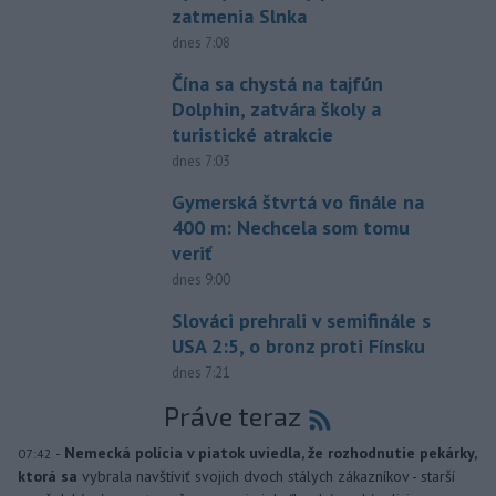
zatmenia Slnka
dnes 7:08
Čína sa chystá na tajfún
Dolphin, zatvára školy a
turistické atrakcie
dnes 7:03
Gymerská štvrtá vo finále na
400 m: Nechcela som tomu
veriť
dnes 9:00
Slováci prehrali v semifinále s
USA 2:5, o bronz proti Fínsku
dnes 7:21
Práve teraz
-
Nemecká polícia v piatok uviedla, že rozhodnutie pekárky,
07:42
ktorá sa
vybrala navštíviť svojich dvoch stálych zákazníkov - starší