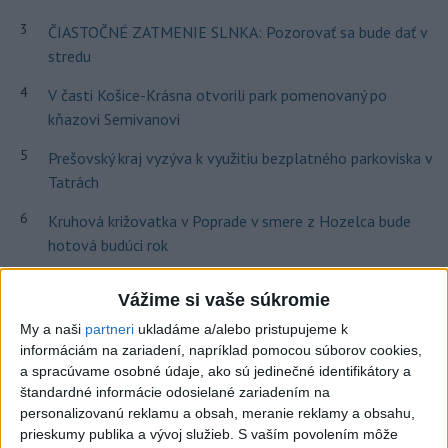
3
ČIASTOČNÉ ZATMENIE SLNKA: Pozorovať sa bude dať v
stredu
4
V časti Košice-Krásna otvorili park pomenovaný po
kňazovi Semivanovi
5
Prešovský kraj vyzýva k využitiu bezplatného parkoviska v
Tatrách
6
Kruhová križovatka v Poprade v smere z Hozelca bude
hotová budúci rok
7
Brezno obnovuje zastávky MHD
Vážime si vaše súkromie
My a naši
partneri
ukladáme a/alebo pristupujeme k
Najnovšie správy na Teraz.sk
informáciám na zariadení, napríklad pomocou súborov cookies,
a spracúvame osobné údaje, ako sú jedinečné identifikátory a
Vyhlásenia
štandardné informácie odosielané zariadením na
Priame prenosy z Národnej rady SR
personalizovanú reklamu a obsah, meranie reklamy a obsahu,
prieskumy publika a vývoj služieb.
S vaším povolením môže