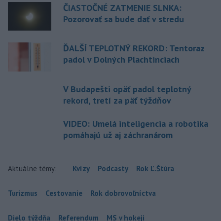
ČIASTOČNÉ ZATMENIE SLNKA:
Pozorovať sa bude dať v stredu
ĎALŠÍ TEPLOTNÝ REKORD: Tentoraz
padol v Dolných Plachtinciach
V Budapešti opäť padol teplotný
rekord, tretí za päť týždňov
VIDEO: Umelá inteligencia a robotika
pomáhajú už aj záchranárom
Aktuálne témy:
Kvízy
Podcasty
Rok Ľ.Štúra
Turizmus
Cestovanie
Rok dobrovoľníctva
Dielo týždňa
Referendum
MS v hokeji