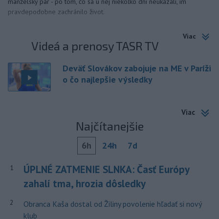
manželský pár - po tom, čo sa u nej niekoľko dní neukázali, im
pravdepodobne zachránilo život.
Viac
Videá a prenosy TASR TV
Deväť Slovákov zabojuje na ME v Paríži
o čo najlepšie výsledky
Viac
Najčítanejšie
6h
24h
7d
ÚPLNÉ ZATMENIE SLNKA: Časť Európy
1
zahalí tma, hrozia dôsledky
2
Obranca Kaša dostal od Žiliny povolenie hľadať si nový
klub