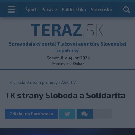
Index
Šport
Počasie
Publicistika
Slovensko
Zahranič
TERAZ
.SK
Spravodajský portál Tlačovej agentúry Slovenskej
republiky
Sobota
8. august 2026
Meniny má
Oskar
< sekcia
Videá a prenosy TASR TV
TK strany Sloboda a Solidarita
Zdieľaj na Facebooku