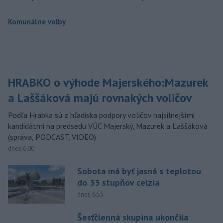
Komunálne voľby
HRABKO o výhode Majerského:Mazurek
a Laššáková majú rovnakých voličov
Podľa Hrabka sú z hľadiska podpory voličov najsilnejšími
kandidátmi na predsedu VÚC Majerský, Mazurek a Laššáková
(správa, PODCAST, VIDEO)
dnes 6:00
Sobota má byť jasná s teplotou
do 33 stupňov celzia
dnes 6:55
Šesťčlenná skupina ukončila