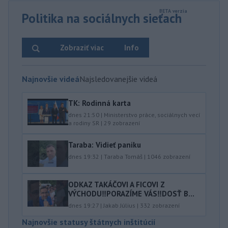
Politika na sociálnych sieťach
Zobraziť viac
Info
Najnovšie videá
Najsledovanejšie videá
TK: Rodinná karta
dnes 21:50
|
Ministerstvo práce, sociálnych vecí
a rodiny SR
|
29
zobrazení
Taraba: Vidieť paniku
dnes 19:32
|
Taraba Tomáš
|
1046
zobrazení
ODKAZ TAKÁČOVI A FICOVI Z
VÝCHODU‼️PORAZÍME VÁS‼️DOSŤ B...
dnes 19:27
|
Jakab Július
|
332
zobrazení
Najnovšie statusy štátnych inštitúcií