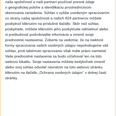
naša spoločnosť a naši partneri používať presné údaje
o geografickej polohe a identifikáciu prostredníctvom
SLOVENSKÍ POLICAJTI V CHORVÁTSKU: Pomáhali i pri
skenovania zariadenia. Súhlas s vyššie uvedeným spracúvaním
podvode s ubytovaním
zo strany našej spoločnosti a našich 824 partnerov môžete
poskytnúť kliknutím na príslušné tlačidlo. Skôr než súhlas
MV odmieta tvrdenia PS o údajnom nasadení ruského
poskytnete, môžete kliknutím jeho poskytnutie odmietnuť alebo
sledovacieho systému
si preštudovať podrobnejšie informácie a zmeniť svoje
prednostné nastavenia.
Zoberte na vedomie, že na niektoré
Vo štvrtok má byť opäť horúco, niekde však hrozia búrky
formy spracúvania vašich osobných údajov nepotrebujeme váš
súhlas, proti takémuto spracovaniu však máte právo namietať.
Vaše prednostné nastavenia sa budú vzťahovať len na túto
Zahraničie
webovú lokalitu. Svoje nastavenia môžete kedykoľvek zmeniť
alebo svoj súhlas odvolať návratom na túto webovú stránku
Tureckí poslanci podporili návrh
kliknutím na tlačidlo „Ochrana osobných údajov“ v dolnej časti
zákona o amnestii pre časť členov
stránky.
PKK
včera 21:59
Poľská vláda nemusí strane PiS vyplatiť zadržaný štátny
príspevok
Dron s výbušninami na letisku Lipsko/Halle: Spustili