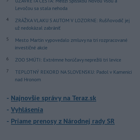
UZAVRETÁ CESTA: Medzi Spišskou Novou Vsou a
Levočou sa stala nehoda
4
ZRÁŽKA VLAKU S AUTOM V LOZORNE: Rušňovodič jej
už nedokázal zabrániť
5
Mesto Martin vypovedalo zmluvy na tri rozpracované
investičné akcie
6
ZOO SMÚTI: Extrémne horúčavy neprežili tri levice
7
TEPLOTNÝ REKORD NA SLOVENSKU: Padol v Kamenici
nad Hronom
Najnovšie správy na Teraz.sk
Vyhlásenia
Priame prenosy z Národnej rady SR