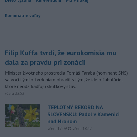
Dielo týždňa
Referendum
MS v hokeji
Komunálne voľby
Filip Kuffa tvrdí, že eurokomisia mu
dala za pravdu pri zonácii
Minister životného prostredia Tomáš Taraba (nominant SNS)
sa voči týmto tvrdeniam ohradil s tým, že ide o fabulácie,
ktoré neodzrkadľujú skutkový stav.
včera 22:53
TEPLOTNÝ REKORD NA
SLOVENSKU: Padol v Kamenici
nad Hronom
aktualizované
včera 17:09
,
včera 18:42