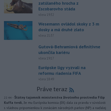
zatúlaného hrocha z
Escobarovho stáda
včera 19:32
Wesemann ovládol skoky z 3 m
dosky a má druhé zlato
včera 21:37
Gutová-Behramiová definitívne
ukončila kariéru
včera 19:17
Európske ligy vyzvali na
reformu riadenia FIFA
včera 18:49
Práve teraz
-
Štátny tajomník ministerstva životného prostredia Filip
22:44
Kuffa tvrdí,
že mu Európska komisia (EK) dala za pravdu v súvislosti
s vládnou pripomienkou k zonáciám národných parkov (NP) a naďalej