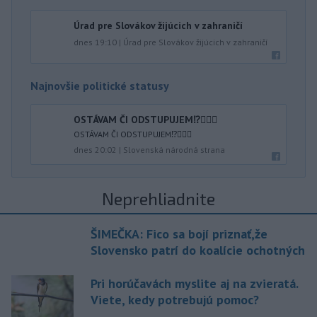
Úrad pre Slovákov žijúcich v zahraničí
dnes 19:10
|
Úrad pre Slovákov žijúcich v zahraničí
Najnovšie politické statusy
OSTÁVAM ČI ODSTUPUJEM⁉️🤷🏻‍♂️
OSTÁVAM ČI ODSTUPUJEM⁉️🤷🏻‍♂️
dnes 20:02
|
Slovenská národná strana
Neprehliadnite
ŠIMEČKA: Fico sa bojí priznať,že
Slovensko patrí do koalície ochotných
Pri horúčavách myslite aj na zvieratá.
Viete, kedy potrebujú pomoc?