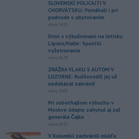
SLOVENSKÍ POLICAJTI V
CHORVÁTSKU: Pomáhali i pri
podvode s ubytovaním
včera 19:21
Dron s výbušninami na letisku
Lipsko/Halle: Spustili
vyšetrovanie
včera 21:29
ZRÁŽKA VLAKU S AUTOM V
LOZORNE: Rušňovodič jej už
nedokázal zabrániť
včera 20:05
Pri sobotňajšom výbuchu v
Moskve údajne zahynul aj zať
generála Čajka
včera 18:55
V Kolumbii zachránili mláďa