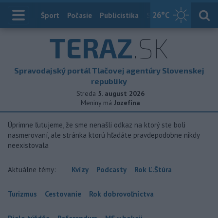
26
°C
Index
Šport
Počasie
Publicistika
Slovensko
Zahranič
TERAZ
.SK
Spravodajský portál Tlačovej agentúry Slovenskej
republiky
Streda
5. august 2026
Meniny má
Jozefína
Úprimne ľutujeme, že sme nenašli odkaz na ktorý ste boli
nasmerovaní, ale stránka ktorú hľadáte pravdepodobne nikdy
neexistovala
Aktuálne témy:
Kvízy
Podcasty
Rok Ľ.Štúra
Turizmus
Cestovanie
Rok dobrovoľníctva