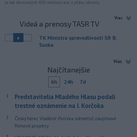
je tak ohrozených 450 miliónov eur z plánu obnovy.
Viac
Videá a prenosy TASR TV
TK Ministra spravodlivosti SR B.
Suska
Viac
Najčítanejšie
6h
24h
7d
Predstavitelia Mladého Hlasu podali
1
trestné oznámenie na I. Korčoka
2
Český herec Vladimír Polívka odmietol zaujímavé
filmové projekty
3