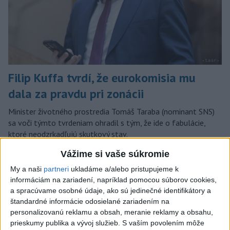
Filip Kuffa tvrdí, že eurokomisia mu
dala za pravdu pri zonácii
Minister životného prostredia Tomáš Taraba (nominant SNS)
sa voči týmto tvrdeniam ohradil s tým, že ide o fabulácie,
ktoré neodzrkadľujú skutkový stav.
včera 22:53
Vážime si vaše súkromie
Slovensko
My a naši
partneri
ukladáme a/alebo pristupujeme k
informáciám na zariadení, napríklad pomocou súborov cookies,
T. Taraba: SR pomáha Maďarsku s
a spracúvame osobné údaje, ako sú jedinečné identifikátory a
štandardné informácie odosielané zariadením na
vodou aj napriek tomu, že je jej málo
personalizovanú reklamu a obsah, meranie reklamy a obsahu,
včera 20:49
prieskumy publika a vývoj služieb.
S vaším povolením môže