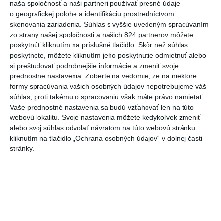
naša spoločnosť a naši partneri používať presné údaje
Pozorovať sa bude dať v stredu
o geografickej polohe a identifikáciu prostredníctvom
skenovania zariadenia. Súhlas s vyššie uvedeným spracúvaním
zo strany našej spoločnosti a našich 824 partnerov môžete
ĎALŠÍ TEPLOTNÝ REKORD: Tentoraz
poskytnúť kliknutím na príslušné tlačidlo. Skôr než súhlas
padol v Dolných Plachtinciach
poskytnete, môžete kliknutím jeho poskytnutie odmietnuť alebo
si preštudovať podrobnejšie informácie a zmeniť svoje
prednostné nastavenia.
Zoberte na vedomie, že na niektoré
formy spracúvania vašich osobných údajov nepotrebujeme váš
Aktuálne témy:
Kvízy
Podcasty
Rok Ľ.Štúra
súhlas, proti takémuto spracovaniu však máte právo namietať.
Vaše prednostné nastavenia sa budú vzťahovať len na túto
Turizmus
Cestovanie
Rok dobrovoľníctva
webovú lokalitu. Svoje nastavenia môžete kedykoľvek zmeniť
alebo svoj súhlas odvolať návratom na túto webovú stránku
kliknutím na tlačidlo „Ochrana osobných údajov“ v dolnej časti
Dielo týždňa
Referendum
MS v hokeji
stránky.
Komunálne voľby