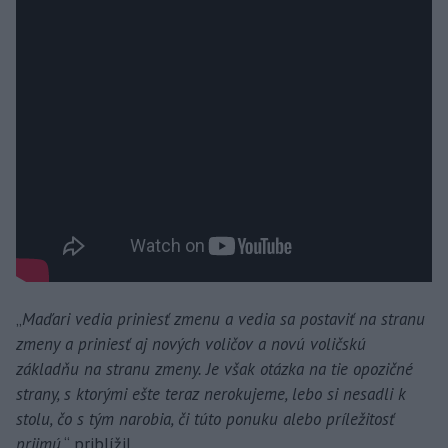
„
Maďari vedia priniesť zmenu a vedia sa postaviť na stranu
zmeny a priniesť aj nových voličov a novú voličskú
základňu na stranu zmeny. Je však otázka na tie opozičné
strany, s ktorými ešte teraz nerokujeme, lebo si nesadli k
stolu, čo s tým narobia, či túto ponuku alebo príležitosť
prijmú,
“ priblížil.