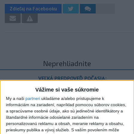
Zdieľaj na Facebooku
Neprehliadnite
VEĽKÁ PREDPOVEĎ POČASIA:
Extrémne horúčavy ustúpili. Alebo
Vážime si vaše súkromie
žeby nie?
My a naši
partneri
ukladáme a/alebo pristupujeme k
informáciám na zariadení, napríklad pomocou súborov cookies,
HRABKO o výhode
a spracúvame osobné údaje, ako sú jedinečné identifikátory a
Majerského:Mazurek a Laššáková majú
štandardné informácie odosielané zariadením na
rovnakých voličov
personalizovanú reklamu a obsah, meranie reklamy a obsahu,
prieskumy publika a vývoj služieb.
S vaším povolením môže
ČIASTOČNÉ ZATMENIE SLNKA: