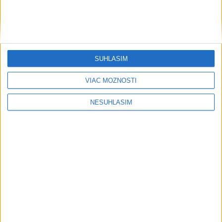
Venhart:Bomba v Nagasaki bola silnejšia ako v Hirošime,no
menej účinná
Ekonomika
SÚHLASÍM
Informačné modelovanie stavieb
VIAC MOŽNOSTÍ
mení spôsob navrhovania aj stavania
včera 19:18
NESÚHLASÍM
Vysoké Tatry zaviedli systém evidencie hostí prepojený s
Tatry Card
Prevádzkový zisk Berkshire Hathaway v 2. kvartáli vzrástol o
16 %
Väčšina Nemcov považuje vplyv technologických firiem USA
za veľký
Regióny