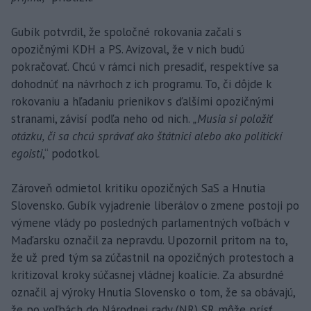
Gubík potvrdil, že spoločné rokovania začali s
opozičnými KDH a PS. Avizoval, že v nich budú
pokračovať. Chcú v rámci nich presadiť, respektíve sa
dohodnúť na návrhoch z ich programu. To, či dôjde k
rokovaniu a hľadaniu prienikov s ďalšími opozičnými
stranami, závisí podľa neho od nich.
„Musia si položiť
otázku, či sa chcú správať ako štátnici alebo ako politickí
egoisti
,“ podotkol.
Zároveň odmietol kritiku opozičných SaS a Hnutia
Slovensko. Gubík vyjadrenie liberálov o zmene postoji po
výmene vlády po posledných parlamentných voľbách v
Maďarsku označil za nepravdu. Upozornil pritom na to,
že už pred tým sa zúčastnil na opozičných protestoch a
kritizoval kroky súčasnej vládnej koalície. Za absurdné
označil aj výroky Hnutia Slovensko o tom, že sa obávajú,
že po voľbách do Národnej rady (NR) SR môže prísť