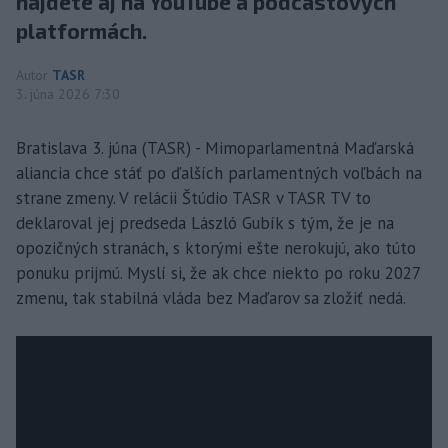
nájdete aj na YouTube a podcastových
platformách.
Autor
TASR
3. júna 2026 7:30
Bratislava 3. júna (TASR) - Mimoparlamentná Maďarská
aliancia chce stáť po ďalších parlamentných voľbách na
strane zmeny. V relácii Štúdio TASR v TASR TV to
deklaroval jej predseda László Gubík s tým, že je na
opozičných stranách, s ktorými ešte nerokujú, ako túto
ponuku prijmú. Myslí si, že ak chce niekto po roku 2027
zmenu, tak stabilná vláda bez Maďarov sa zložiť nedá.