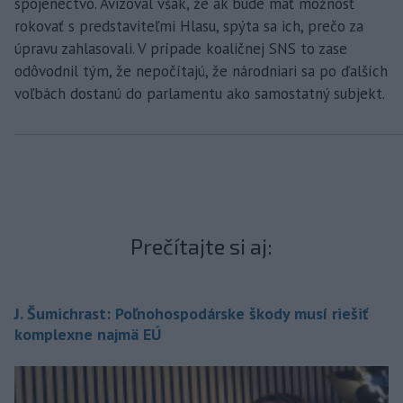
spojenectvo. Avizoval však, že ak bude mať možnosť
rokovať s predstaviteľmi Hlasu, spýta sa ich, prečo za
úpravu zahlasovali. V prípade koaličnej SNS to zase
odôvodnil tým, že nepočítajú, že národniari sa po ďalších
voľbách dostanú do parlamentu ako samostatný subjekt.
Prečítajte si aj:
J. Šumichrast: Poľnohospodárske škody musí riešiť
komplexne najmä EÚ