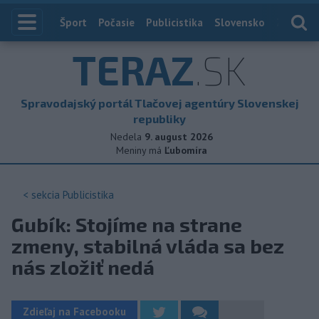
Index
Šport
Počasie
Publicistika
Slovensko
Zahranič
TERAZ
.SK
Spravodajský portál Tlačovej agentúry Slovenskej
republiky
Nedela
9. august 2026
Meniny má
Ľubomíra
< sekcia
Publicistika
Gubík: Stojíme na strane
zmeny, stabilná vláda sa bez
nás zložiť nedá
Zdieľaj na Facebooku