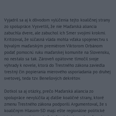
Vyjadril sa aj k dôvodom vylúčenia tejto koaličnej strany
zo spolupráce. Vysvetlil, že nie Maďarská aliancia
zabuchla dvere, ale zabuchol ich Smer svojimi krokmi.
Kritizoval, že súčasná vláda mohla vďaka spojenectvu s
bývalým maďarským premiérom Viktorom Orbánom
podať pomocnú ruku maďarskej komunite na Slovensku,
no nestalo sa tak. Zároveň opätovne tlmočil svoje
výhrady k novele, ktorá do Trestného zákona zaviedla
trestný čin popierania mierového usporiadania po druhej
svetovej, teda tzv. Benešových dekrétov.
Dotkol sa aj otázky, prečo Maďarská aliancia zo
spolupráce nevylúčila aj ďalšie koaličné strany, ktoré
zmenu Trestného zákona podporili. Argumentoval, že s
koaličným Hlasom-SD majú ešte regionálne politické