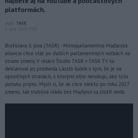
nájdete aj na YouTube a podcastových
platformách.
Autor
TASR
3. júna 2026 7:30
Bratislava 3. júna (TASR) - Mimoparlamentná Maďarská
aliancia chce stáť po ďalších parlamentných voľbách na
strane zmeny. V relácii Štúdio TASR v TASR TV to
deklaroval jej predseda László Gubík s tým, že je na
opozičných stranách, s ktorými ešte nerokujú, ako túto
ponuku prijmú. Myslí si, že ak chce niekto po roku 2027
zmenu, tak stabilná vláda bez Maďarov sa zložiť nedá.