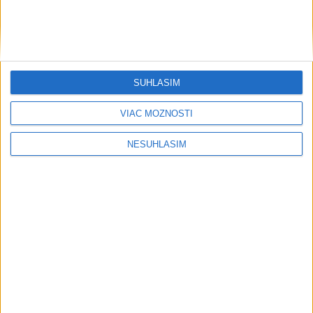
KDH žiada ministra vnútra o vysvetlenie nákupu kamerových
systémov
Rezort vnútra reaguje na kritiku pri modernizácii dopravných
kamier
SÚHLASÍM
SKSaPA žiada kompenzáciu pre sestry v ADOS pre sťažené
podmienky
VIAC MOŽNOSTÍ
Zahraničie
NESÚHLASÍM
Uganda schválila vyslanie vojakov do
medzinárodných síl v Pásme Gazy
dnes 20:49
Letisko v Lipsku poprelo správy o munícii v ukrajinskom
lietadle
V KDR po podozrení na ebolu dali do karantény plavidlo s
200 ľuďmi