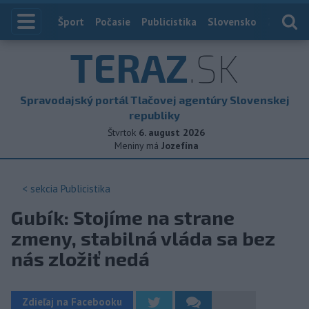
Index
Šport
Počasie
Publicistika
Slovensko
Zahranič
TERAZ
.SK
Spravodajský portál Tlačovej agentúry Slovenskej
republiky
Štvrtok
6. august 2026
Meniny má
Jozefína
< sekcia
Publicistika
Gubík: Stojíme na strane
zmeny, stabilná vláda sa bez
nás zložiť nedá
Zdieľaj na Facebooku