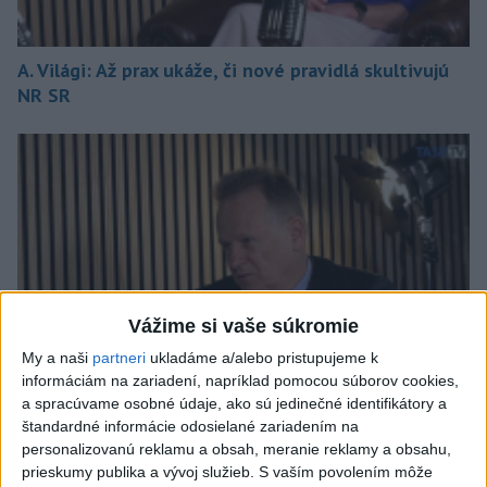
A. Világi: Až prax ukáže, či nové pravidlá skultivujú
NR SR
Vážime si vaše súkromie
My a naši
partneri
ukladáme a/alebo pristupujeme k
informáciám na zariadení, napríklad pomocou súborov cookies,
a spracúvame osobné údaje, ako sú jedinečné identifikátory a
štandardné informácie odosielané zariadením na
personalizovanú reklamu a obsah, meranie reklamy a obsahu,
J. Drahovský: Chyba sa pri tuneli Karpaty stala už pri
prieskumy publika a vývoj služieb.
S vaším povolením môže
jeho vyčlenení