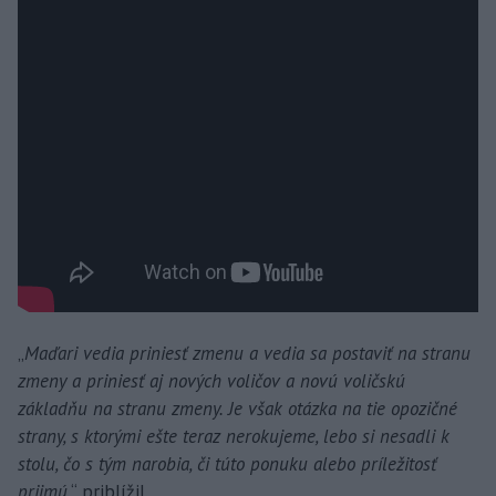
„
Maďari vedia priniesť zmenu a vedia sa postaviť na stranu
zmeny a priniesť aj nových voličov a novú voličskú
základňu na stranu zmeny. Je však otázka na tie opozičné
strany, s ktorými ešte teraz nerokujeme, lebo si nesadli k
stolu, čo s tým narobia, či túto ponuku alebo príležitosť
prijmú,
“ priblížil.