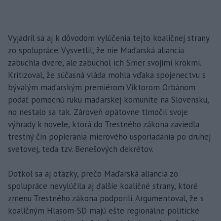
Vyjadril sa aj k dôvodom vylúčenia tejto koaličnej strany
zo spolupráce. Vysvetlil, že nie Maďarská aliancia
zabuchla dvere, ale zabuchol ich Smer svojimi krokmi.
Kritizoval, že súčasná vláda mohla vďaka spojenectvu s
bývalým maďarským premiérom Viktorom Orbánom
podať pomocnú ruku maďarskej komunite na Slovensku,
no nestalo sa tak. Zároveň opätovne tlmočil svoje
výhrady k novele, ktorá do Trestného zákona zaviedla
trestný čin popierania mierového usporiadania po druhej
svetovej, teda tzv. Benešových dekrétov.
Dotkol sa aj otázky, prečo Maďarská aliancia zo
spolupráce nevylúčila aj ďalšie koaličné strany, ktoré
zmenu Trestného zákona podporili. Argumentoval, že s
koaličným Hlasom-SD majú ešte regionálne politické