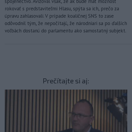
spojenectvo. Avizoval však, že ak bude mať možnosť
rokovať s predstaviteľmi Hlasu, spýta sa ich, prečo za
úpravu zahlasovali. V prípade koaličnej SNS to zase
odôvodnil tým, že nepočítajú, že národniari sa po ďalších
voľbách dostanú do parlamentu ako samostatný subjekt.
Prečítajte si aj: