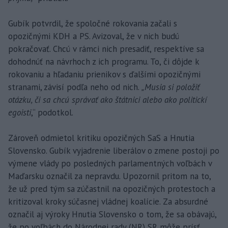
Gubík potvrdil, že spoločné rokovania začali s
opozičnými KDH a PS. Avizoval, že v nich budú
pokračovať. Chcú v rámci nich presadiť, respektíve sa
dohodnúť na návrhoch z ich programu. To, či dôjde k
rokovaniu a hľadaniu prienikov s ďalšími opozičnými
stranami, závisí podľa neho od nich.
„Musia si položiť
otázku, či sa chcú správať ako štátnici alebo ako politickí
egoisti
,“ podotkol.
Zároveň odmietol kritiku opozičných SaS a Hnutia
Slovensko. Gubík vyjadrenie liberálov o zmene postoji po
výmene vlády po posledných parlamentných voľbách v
Maďarsku označil za nepravdu. Upozornil pritom na to,
že už pred tým sa zúčastnil na opozičných protestoch a
kritizoval kroky súčasnej vládnej koalície. Za absurdné
označil aj výroky Hnutia Slovensko o tom, že sa obávajú,
že po voľbách do Národnej rady (NR) SR môže prísť