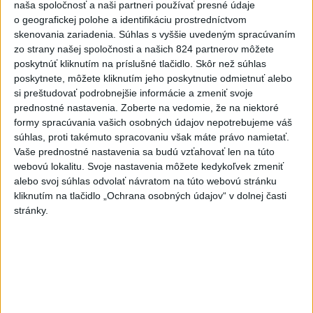
naša spoločnosť a naši partneri používať presné údaje
o geografickej polohe a identifikáciu prostredníctvom
skenovania zariadenia. Súhlas s vyššie uvedeným spracúvaním
zo strany našej spoločnosti a našich 824 partnerov môžete
Zdieľaj na Facebooku
poskytnúť kliknutím na príslušné tlačidlo. Skôr než súhlas
poskytnete, môžete kliknutím jeho poskytnutie odmietnuť alebo
si preštudovať podrobnejšie informácie a zmeniť svoje
prednostné nastavenia.
Zoberte na vedomie, že na niektoré
formy spracúvania vašich osobných údajov nepotrebujeme váš
súhlas, proti takémuto spracovaniu však máte právo namietať.
Vaše prednostné nastavenia sa budú vzťahovať len na túto
webovú lokalitu. Svoje nastavenia môžete kedykoľvek zmeniť
alebo svoj súhlas odvolať návratom na túto webovú stránku
Neprehliadnite
kliknutím na tlačidlo „Ochrana osobných údajov“ v dolnej časti
stránky.
VIDEO: Umelá inteligencia a robotika
pomáhajú už aj záchranárom
NOVÝ DOMOV: Medveď Artur z
košickej zoo odchádza za hranice