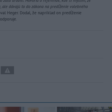
o zasa urobili. Hovoria o referende, kde si myslím, že
e, ale dávajú to do zákona na predĺženie volebného
val Heger. Dodal, že napríklad on predĺženie
odporuje.