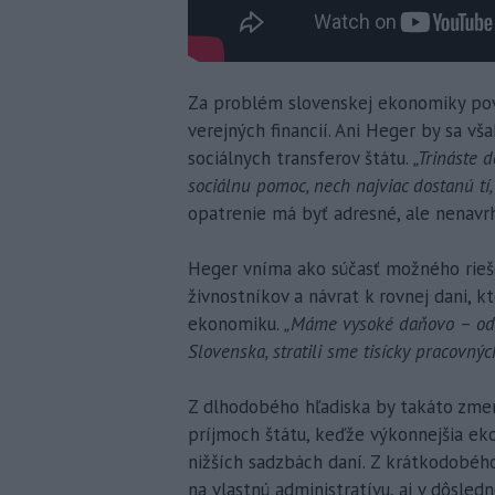
Za problém slovenskej ekonomiky pov
verejných financií. Ani Heger by sa v
sociálnych transferov štátu.
„Trináste 
sociálnu pomoc, nech najviac dostanú tí, 
opatrenie má byť adresné, ale nenavrhu
Heger vníma ako súčasť možného rieše
živnostníkov a návrat k rovnej dani, k
ekonomiku.
„Máme vysoké daňovo – odvo
Slovenska, stratili sme tisícky pracovnýc
Z dlhodobého hľadiska by takáto zme
príjmoch štátu, keďže výkonnejšia ek
nižších sadzbách daní. Z krátkodobého
na vlastnú administratívu, aj v dôsle