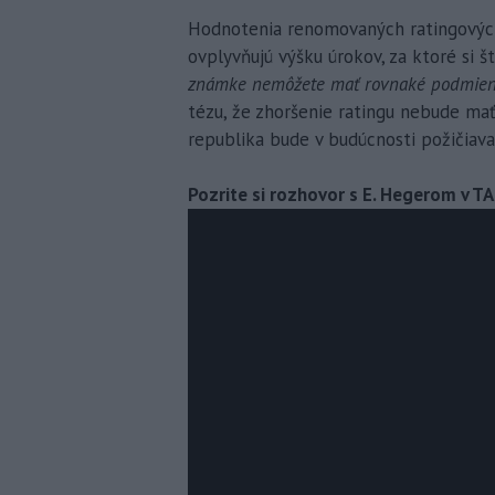
Hodnotenia renomovaných ratingových
ovplyvňujú výšku úrokov, za ktoré si š
známke nemôžete mať rovnaké podmienky 
tézu, že zhoršenie ratingu nebude mať
republika bude v budúcnosti požičiava
Pozrite si rozhovor s E. Hegerom v T