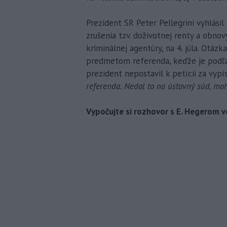
Prezident SR Peter Pellegrini vyhlási
zrušenia tzv. doživotnej renty a obno
kriminálnej agentúry, na 4. júla. Otá
predmetom referenda, keďže je podľa 
prezident nepostavil k petícii za vyp
referenda. Nedal to na ústavný súd, moho
Vypočujte si rozhovor s E. Hegerom