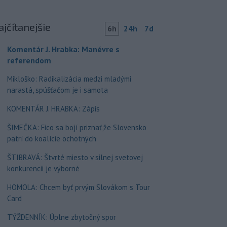
ajčítanejšie
6h
24h
7d
Komentár J. Hrabka: Manévre s
referendom
Mikloško: Radikalizácia medzi mladými
narastá, spúšťačom je i samota
KOMENTÁR J. HRABKA: Zápis
ŠIMEČKA: Fico sa bojí priznať,že Slovensko
patrí do koalície ochotných
ŠTIBRAVÁ: Štvrté miesto v silnej svetovej
konkurencii je výborné
HOMOLA: Chcem byť prvým Slovákom s Tour
Card
TÝŽDENNÍK: Úplne zbytočný spor