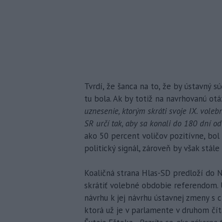
Tvrdí, že šanca na to, že by ústavný
tu bola. Ak by totiž na navrhovanú ot
uznesenie, ktorým skráti svoje IX. vol
SR určí tak, aby sa konali do 180 dní o
ako 50 percent voličov pozitívne, bo
politický signál, zároveň by však stále
Koaličná strana Hlas-SD predloží do 
skrátiť volebné obdobie referendom. 
návrhu k jej návrhu ústavnej zmeny s 
ktorá už je v parlamente v druhom číta