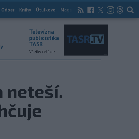
 Odber
Knihy
Útulkovo
Magazín
News Now
Archív
TASR
Televízna
publicistika
TASR
ky
Všetky relácie
 neteší.
ahčuje