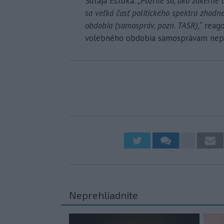
Šutaja Eštoka.
„Pozrite sa, ako zákerne t
sa veľká časť politického spektra zhodn
obdobia (samospráv, pozn. TASR),“
reago
volebného obdobia samosprávam nep
Neprehliadnite