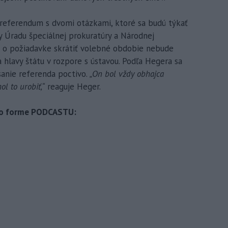
l referendum s dvomi otázkami, ktoré sa budú týkať
vy Úradu špeciálnej prokuratúry a Národnej
zka o požiadavke skrátiť volebné obdobie nebude
hlavy štátu v rozpore s ústavou. Podľa Hegera sa
ísanie referenda poctivo.
„On bol vždy obhajca
l to urobiť,“
reaguje Heger.
 vo forme PODCASTU: