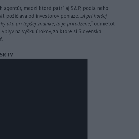
 agentúr, medzi ktoré patrí aj S&P, podľa neho
tát požičiava od investorov peniaze.
„A pri horšej
ako pri lepšej známke, to je prirodzené,“
odmietol
 vplyv na výšku úrokov, za ktoré si Slovenská
ť.
ASR TV: