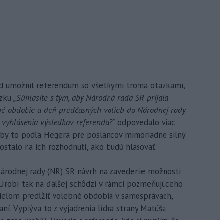
 súd umožnil referendum so všetkými troma otázkami,
ázku
„Súhlasíte s tým, aby Národná rada SR prijala
ebné obdobie a deň predčasných volieb do Národnej rady
d vyhlásenia výsledkov referenda?“
odpovedalo viac
l by to podľa Hegera pre poslancov mimoriadne silný
 ostalo na ich rozhodnutí, ako budú hlasovať.
Národnej rady (NR) SR návrh na zavedenie možnosti
Urobí tak na ďalšej schôdzi v rámci pozmeňujúceho
cieľom predĺžiť volebné obdobia v samosprávach,
ní. Vyplýva to z vyjadrenia lídra strany Matúša