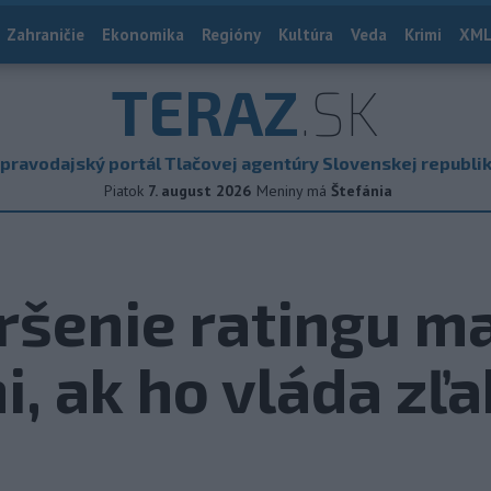
Zahraničie
Ekonomika
Regióny
Kultúra
Veda
Krimi
XML
TERAZ
.SK
pravodajský portál Tlačovej agentúry Slovenskej republi
Piatok
7. august 2026
Meniny má
Štefánia
šenie ratingu ma
i, ak ho vláda zľ