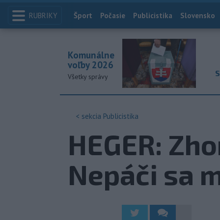
RUBRIKY
Index
Šport
Počasie
Publicistika
Slovensko
Komunálne
voľby 2026
S
Všetky správy
< sekcia
Publicistika
HEGER: Zhor
Nepáči sa m