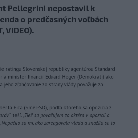
t Pellegrini nepostavil k
erenda o predčasných voľbách
, VIDEO).
nie ratingu Slovenskej republiky agentúrou Standard
r a minister financií Eduard Heger (Demokrati) ako
a jeho zľahčovanie zo strany vlády považuje za
berta Fica (Smer-SD), podľa ktorého sa opozícia z
práv“
teší.
„Tiež sa považujem za aktéra v opozícii a
„Nepáčilo sa mi, ako zareagovala vláda a snažila sa to