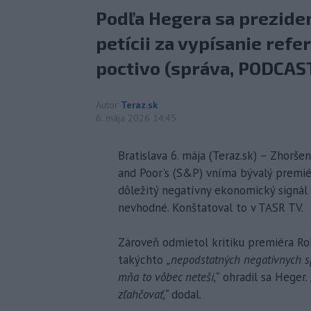
Podľa Hegera sa preziden
petícii za vypísanie ref
poctivo (správa, PODCAST
Autor
Teraz.sk
6. mája 2026 14:45
Bratislava 6. mája (Teraz.sk) – Zhorše
and Poor's (S&P) vníma bývalý premié
dôležitý negatívny ekonomický signál 
nevhodné. Konštatoval to v TASR TV.
Zároveň odmietol kritiku premiéra Ro
takýchto
„nepodstatných negatívnych s
mňa to vôbec neteší,“
ohradil sa Heger.
zľahčovať,“
dodal.