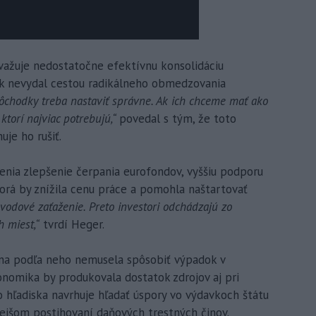
ažuje nedostatočne efektívnu konsolidáciu
šak nevydal cestou radikálneho obmedzovania
dôchodky treba nastaviť správne. Ak ich chceme mať ako
ktorí najviac potrebujú,“
povedal s tým, že toto
je ho rušiť.
nia zlepšenie čerpania eurofondov, vyššiu podporu
torá by znížila cenu práce a pomohla naštartovať
dové zaťaženie. Preto investori odchádzajú zo
h miest,“
tvrdí Heger.
na podľa neho nemusela spôsobiť výpadok v
onomika by produkovala dostatok zdrojov aj pri
 hľadiska navrhuje hľadať úspory vo výdavkoch štátu
dnejšom postihovaní daňových trestných činov.