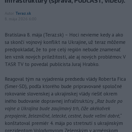
infraštruktúry (správa, PODCAST, VIDEO).
Autor
Teraz.sk
8. mája 2026 6:00
Bratislava 8. mája (Teraz.sk) – Hoci nevieme kedy a ako
sa skončí vojnový konflikt na Ukrajine, už teraz môžeme
predpokladať, že to pre celý región nebude znamenať
len vznik nových príležitostí, ale aj nových problémov. V
TASR TV to povedal publicista Juraj Hrabko.
Reagoval tým na vyjadrenia predsedu vlády Roberta Fica
(Smer-SD), podľa ktorého bude pripravované spoločné
rokovanie slovenskej a ukrajinskej vlády riešiť okrem
iného budovanie dopravnej infraštruktúry.
„Raz bude po
vojne a Ukrajina bude zaujímavý trh, čiže akékoľvek
prepojenie, železničné, letecké, cestné, bude veľmi dobré,“
konštatoval premiér 4. mája po stretnutí s ukrajinským
prezidentom Volodymyrom Zelenským v arménskom