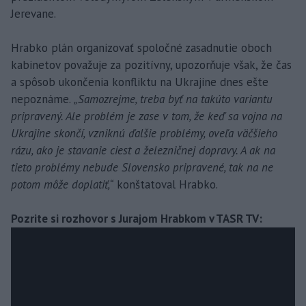
Jerevane.
Hrabko plán organizovať spoločné zasadnutie oboch
kabinetov považuje za pozitívny, upozorňuje však, že čas
a spôsob ukončenia konfliktu na Ukrajine dnes ešte
nepoznáme.
„Samozrejme, treba byť na takúto variantu
pripravený. Ale problém je zase v tom, že keď sa vojna na
Ukrajine skončí, vzniknú ďalšie problémy, oveľa väčšieho
rázu, ako je stavanie ciest a železničnej dopravy. A ak na
tieto problémy nebude Slovensko pripravené, tak na ne
potom môže doplatiť,“
konštatoval Hrabko.
Pozrite si rozhovor s Jurajom Hrabkom v TASR TV: