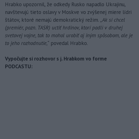
Hrabko upozornil, že odkedy Rusko napadlo Ukrajinu,
navštevujú tieto oslavy v Moskve vo zvýšenej miere lídri
štátov, ktoré nemajú demokratický režim.
„Ak si chcel
(premiér, pozn. TASR) uctiť hrdinov, ktorí padli v druhej
svetovej vojne, tak to mohol urobiť aj iným spôsobom, ale je
to jeho rozhodnutie,“
povedal Hrabko.
Vypočujte si rozhovor s j. Hrabkom vo forme
PODCASTU: