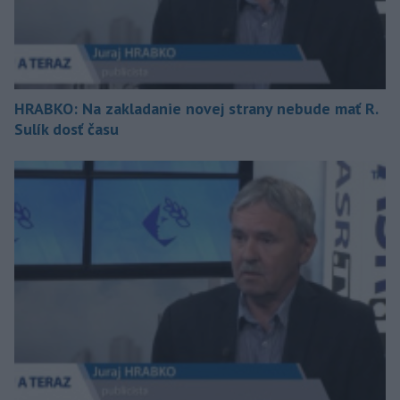
HRABKO: Na zakladanie novej strany nebude mať R.
Sulík dosť času