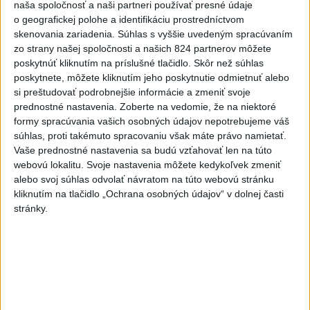
naša spoločnosť a naši partneri používať presné údaje
o geografickej polohe a identifikáciu prostredníctvom
skenovania zariadenia. Súhlas s vyššie uvedeným spracúvaním
Zdieľaj na Facebooku
zo strany našej spoločnosti a našich 824 partnerov môžete
poskytnúť kliknutím na príslušné tlačidlo. Skôr než súhlas
poskytnete, môžete kliknutím jeho poskytnutie odmietnuť alebo
si preštudovať podrobnejšie informácie a zmeniť svoje
prednostné nastavenia.
Zoberte na vedomie, že na niektoré
formy spracúvania vašich osobných údajov nepotrebujeme váš
súhlas, proti takémuto spracovaniu však máte právo namietať.
Vaše prednostné nastavenia sa budú vzťahovať len na túto
Neprehliadnite
webovú lokalitu. Svoje nastavenia môžete kedykoľvek zmeniť
alebo svoj súhlas odvolať návratom na túto webovú stránku
kliknutím na tlačidlo „Ochrana osobných údajov“ v dolnej časti
ĎALŠÍ TEPLOTNÝ REKORD: Tentoraz
stránky.
padol v Dolných Plachtinciach
VIDEO: Umelá inteligencia a robotika
pomáhajú už aj záchranárom