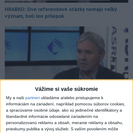
HRABKO: Dve referendové otázky nemajú veľký
význam, boli len prílepok
Vážime si vaše súkromie
My a naši
partneri
ukladáme a/alebo pristupujeme k
informáciám na zariadení, napríklad pomocou súborov cookies,
a spracúvame osobné údaje, ako sú jedinečné identifikátory a
HRABKO: Od premiérov závisí, či sa nevrátia zlé
štandardné informácie odosielané zariadením na
vzťahy SR a Maďarska
personalizovanú reklamu a obsah, meranie reklamy a obsahu,
prieskumy publika a vývoj služieb.
S vaším povolením môže