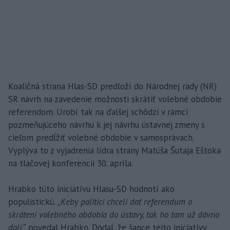
Koaličná strana Hlas-SD predloží do Národnej rady (NR)
SR návrh na zavedenie možnosti skrátiť volebné obdobie
referendom. Urobí tak na ďalšej schôdzi v rámci
pozmeňujúceho návrhu k jej návrhu ústavnej zmeny s
cieľom predĺžiť volebné obdobie v samosprávach.
Vyplýva to z vyjadrenia lídra strany Matúša Šutaja Eštoka
na tlačovej konferencii 30. apríla.
Hrabko túto iniciatívu Hlasu-SD hodnotí ako
populistickú.
„Keby politici chceli dať referendum o
skrátení volebného obdobia do ústavy, tak ho tam už dávno
dali,“
povedal Hrabko. Dodal, že šance tejto iniciatívy