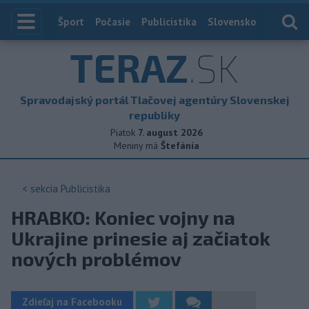
Index
Šport
Počasie
Publicistika
Slovensko
Zahranič
TERAZ
.SK
Spravodajský portál Tlačovej agentúry Slovenskej
republiky
Piatok
7. august 2026
Meniny má
Štefánia
< sekcia
Publicistika
HRABKO: Koniec vojny na
Ukrajine prinesie aj začiatok
nových problémov
Zdieľaj na Facebooku