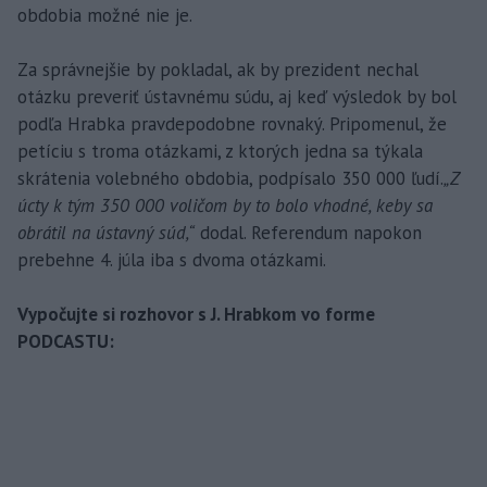
obdobia možné nie je.
Za správnejšie by pokladal, ak by prezident nechal
otázku preveriť ústavnému súdu, aj keď výsledok by bol
podľa Hrabka pravdepodobne rovnaký. Pripomenul, že
petíciu s troma otázkami, z ktorých jedna sa týkala
skrátenia volebného obdobia, podpísalo 350 000 ľudí.
„Z
úcty k tým 350 000 voličom by to bolo vhodné, keby sa
obrátil na ústavný súd,“
dodal. Referendum napokon
prebehne 4. júla iba s dvoma otázkami.
Vypočujte si rozhovor s J. Hrabkom vo forme
PODCASTU: