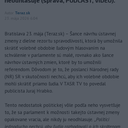
neodhlasuje (správa, PODCAST, VIDEO).
Autor
Teraz.sk
23. mája 2026 6:04
Bratislava 23. mája (Teraz.sk) – Šance návrhu ústavnej
zmeny z dielne rezortu spravodlivosti, ktorá by umožnila
skrátiť volebné obdobie ľudovým hlasovaním na
schválenie v parlamente sú malé, rovnako ako šance
návrhov ústavných zmien, ktoré by to umožnili
referendom. Dôvodom je to, že poslanci Národnej rady
(NR) SR v skutočnosti nechcú, aby ich volebné obdobie
mohli skrátiť priamo ľudia. V TASR TV to povedal
publicista Juraj Hrabko.
Tento nedostatok politickej vôle podľa neho vysvetľuje
to, že sa parlament k možnosti takejto ústavnej zmeny
opakovane vracia, ale nikdy ju neodhlasuje.
„Politici
jednoducho nechcú, aby ľudia rozhodovali o ich skrátenom