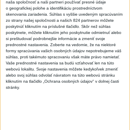
naša spoločnosť a naši partneri používať presné údaje
ČIASTOČNÉ ZATMENIE SLNKA:
o geografickej polohe a identifikáciu prostredníctvom
Pozorovať sa bude dať v stredu
skenovania zariadenia. Súhlas s vyššie uvedeným spracúvaním
zo strany našej spoločnosti a našich 824 partnerov môžete
poskytnúť kliknutím na príslušné tlačidlo. Skôr než súhlas
ĎALŠÍ TEPLOTNÝ REKORD: Tentoraz
poskytnete, môžete kliknutím jeho poskytnutie odmietnuť alebo
padol v Dolných Plachtinciach
si preštudovať podrobnejšie informácie a zmeniť svoje
prednostné nastavenia.
Zoberte na vedomie, že na niektoré
formy spracúvania vašich osobných údajov nepotrebujeme váš
V Budapešti opäť padol teplotný
súhlas, proti takémuto spracovaniu však máte právo namietať.
rekord, tretí za päť týždňov
Vaše prednostné nastavenia sa budú vzťahovať len na túto
webovú lokalitu. Svoje nastavenia môžete kedykoľvek zmeniť
alebo svoj súhlas odvolať návratom na túto webovú stránku
kliknutím na tlačidlo „Ochrana osobných údajov“ v dolnej časti
Aktuálne témy:
Kvízy
Podcasty
Rok Ľ.Štúra
stránky.
Turizmus
Cestovanie
Rok dobrovoľníctva
Dielo týždňa
Referendum
MS v hokeji
Komunálne voľby