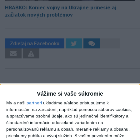
HRABKO: Koniec vojny na Ukrajine prinesie aj
začiatok nových problémov
Zdieľaj na Facebooku
Vážime si vaše súkromie
Neprehliadnite
My a naši
partneri
ukladáme a/alebo pristupujeme k
informáciám na zariadení, napríklad pomocou súborov cookies,
HRABKO o výhode
a spracúvame osobné údaje, ako sú jedinečné identifikátory a
Majerského:Mazurek a Laššáková majú
štandardné informácie odosielané zariadením na
personalizovanú reklamu a obsah, meranie reklamy a obsahu,
rovnakých voličov
prieskumy publika a vývoj služieb.
S vaším povolením môže