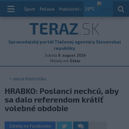
29
°C
Index
Šport
Počasie
Publicistika
Slovensko
Zahranič
TERAZ
.SK
Spravodajský portál Tlačovej agentúry Slovenskej
republiky
Sobota
8. august 2026
Meniny má
Oskar
< sekcia
Publicistika
HRABKO: Poslanci nechcú, aby
sa dalo referendom krátiť
volebné obdobie
Zdieľaj na Facebooku