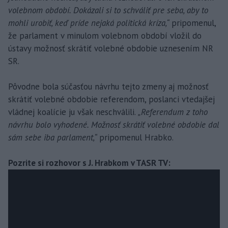
volebnom období. Dokázali si to schváliť pre seba, aby to
mohli urobiť, keď príde nejaká politická kríza,“
pripomenul,
že parlament v minulom volebnom období vložil do
ústavy možnosť skrátiť volebné obdobie uznesením NR
SR.
Pôvodne bola súčasťou návrhu tejto zmeny aj možnosť
skrátiť volebné obdobie referendom, poslanci vtedajšej
vládnej koalície ju však neschválili.
„Referendum z toho
návrhu bolo vyhodené. Možnosť skrátiť volebné obdobie dal
sám sebe iba parlament,“
pripomenul Hrabko.
Pozrite si rozhovor s J. Hrabkom v TASR TV: