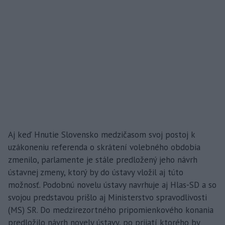
Aj keď Hnutie Slovensko medzičasom svoj postoj k
uzákoneniu referenda o skrátení volebného obdobia
zmenilo, parlamente je stále predložený jeho návrh
ústavnej zmeny, ktorý by do ústavy vložil aj túto
možnosť. Podobnú novelu ústavy navrhuje aj Hlas-SD a so
svojou predstavou prišlo aj Ministerstvo spravodlivosti
(MS) SR. Do medzirezortného pripomienkového konania
predložilo návrh novely ústavy, po prijatí ktorého by