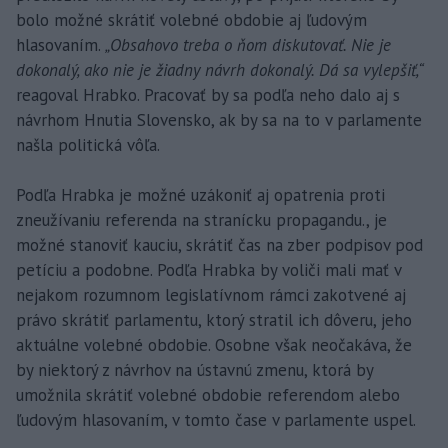
bolo možné skrátiť volebné obdobie aj ľudovým
hlasovaním.
„Obsahovo treba o ňom diskutovať. Nie je
dokonalý, ako nie je žiadny návrh dokonalý. Dá sa vylepšiť,“
reagoval Hrabko. Pracovať by sa podľa neho dalo aj s
návrhom Hnutia Slovensko, ak by sa na to v parlamente
našla politická vôľa.
Podľa Hrabka je možné uzákoniť aj opatrenia proti
zneužívaniu referenda na stranícku propagandu., je
možné stanoviť kauciu, skrátiť čas na zber podpisov pod
petíciu a podobne. Podľa Hrabka by voliči mali mať v
nejakom rozumnom legislatívnom rámci zakotvené aj
právo skrátiť parlamentu, ktorý stratil ich dôveru, jeho
aktuálne volebné obdobie. Osobne však neočakáva, že
by niektorý z návrhov na ústavnú zmenu, ktorá by
umožnila skrátiť volebné obdobie referendom alebo
ľudovým hlasovaním, v tomto čase v parlamente uspel.