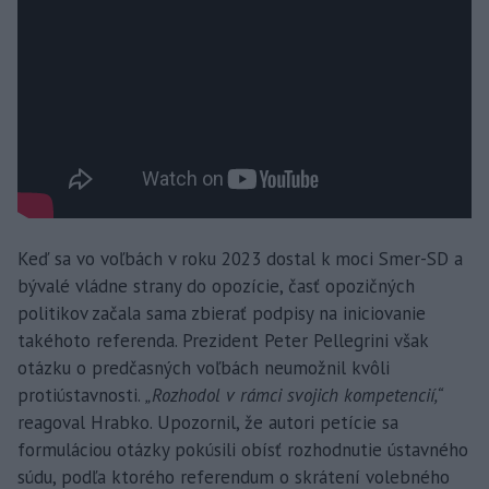
Keď sa vo voľbách v roku 2023 dostal k moci Smer-SD a
bývalé vládne strany do opozície, časť opozičných
politikov začala sama zbierať podpisy na iniciovanie
takéhoto referenda. Prezident Peter Pellegrini však
otázku o predčasných voľbách neumožnil kvôli
protiústavnosti.
„Rozhodol v rámci svojich kompetencií,“
reagoval Hrabko. Upozornil, že autori petície sa
formuláciou otázky pokúsili obísť rozhodnutie ústavného
súdu, podľa ktorého referendum o skrátení volebného