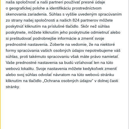
naša spoločnosť a naši partneri používať presné údaje
o geografickej polohe a identifikáciu prostredníctvom
skenovania zariadenia. Súhlas s vyššie uvedeným spracúvaním
zo strany našej spoločnosti a našich 824 partnerov môžete
poskytnúť kliknutím na príslušné tlačidlo. Skôr než súhlas
poskytnete, môžete kliknutím jeho poskytnutie odmietnuť alebo
si preštudovať podrobnejšie informácie a zmeniť svoje
HRABKO: Matoviča do koalície nechce nikto, kľúčový
prednostné nastavenia.
Zoberte na vedomie, že na niektoré
hráč je Pellegrini
formy spracúvania vašich osobných údajov nepotrebujeme váš
súhlas, proti takémuto spracovaniu však máte právo namietať.
Vaše prednostné nastavenia sa budú vzťahovať len na túto
webovú lokalitu. Svoje nastavenia môžete kedykoľvek zmeniť
alebo svoj súhlas odvolať návratom na túto webovú stránku
Zdieľaj na Facebooku
kliknutím na tlačidlo „Ochrana osobných údajov“ v dolnej časti
stránky.