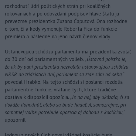
rozhodnutí lídri politických strán pri koaličných
rokovaniach a po odovzdaní podpisov hlave štátu ju
prevezme prezidentka Zuzana Čaputová. Ona rozhodne
o tom, či a kedy vymenuje Roberta Fica do funkcie
premiéra a následne na jeho návrh členov vlády.
Ustanovujúcu schôdzu parlamentu má prezidentka zvolať
do 30 dní od parlamentných volieb.
„Ústavná poistka je,
že ak by pani prezidentka nezvolala ustanovujúcu schôdzu
NRSR do tridsiatich dní, parlament sa zíde sám od seba,“
povedal Hrabko. Na tejto schôdzi si poslanci rozdelia
parlamentné funkcie, vrátane tých, ktoré tradične
dostáva k dispozícii opozícia.
„Je na nej, aby ukázala, či sa
dokáže dohodnúť, alebo sa bude hádať. A, samozrejme, pri
samotnej voľbe potrebuje opozícia aj dohodu s koalíciou,“
upozornil.
Jednou z prvých úloh novej vládnej koalície bude