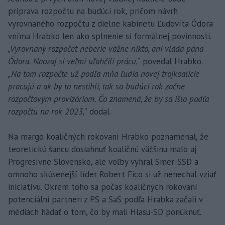
príprava rozpočtu na budúci rok, pričom návrh
vyrovnaného rozpočtu z dielne kabinetu Ľudovíta Ódora
vníma Hrabko len ako splnenie si formálnej povinnosti.
„Vyrovnaný rozpočet neberie vážne nikto, ani vláda pána
Ódora. Naozaj si veľmi uľahčili prácu,“
povedal Hrabko.
„Na tom rozpočte už podľa mňa ľudia novej trojkoalície
pracujú a ak by to nestihli, tak sa budúci rok začne
rozpočtovým provizóriom. Čo znamená, že by sa išlo podľa
rozpočtu na rok 2023,“
dodal.
Na margo koaličných rokovaní Hrabko poznamenal, že
teoretickú šancu dosiahnuť koaličnú väčšinu malo aj
Progresívne Slovensko, ale voľby vyhral Smer-SSD a
omnoho skúsenejší líder Robert Fico si už nenechal vziať
iniciatívu. Okrem toho sa počas koaličných rokovaní
potenciálni partneri z PS a SaS podľa Hrabka začali v
médiách hádať o tom, čo by mali Hlasu-SD ponúknuť.