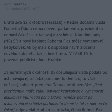
Autor
Teraz.sk
12. októbra 2023 16:00
Bratislava 12. októbra (Teraz.sk) – Keďže dočasná vláda
Ľudovíta Ódora nemá dôveru parlamentu, prezidentka
nemusí čakať na ustanovujúcu schôdzu Národnej rady
(NR) SR a nový kabinet Roberta Fica môže vymenovať
kedykoľvek. Ak by mala k dispozícii návrh zloženia
nového kabinetu, tak aj hneď teraz. V TASR TV to
povedal publicista Juraj Hrabko.
Za normálnych okolností by dosluhujúca vláda podala po
ustanovujúcej schôdzi parlamentu demisiu, to však
dočasný kabinet premiéra Ódora urobiť nemôže.
„Pani
prezidentka môže vládu odvolať kedykoľvek a vymenovať
akúkoľvek inú. Vláda pána Ódora nemôže podať po
ustanovujúcej schôdzi parlamentu demisiu, takže niet na čo
čakať,“
odpovedal Hrabko na otázku, či má Robert Fico