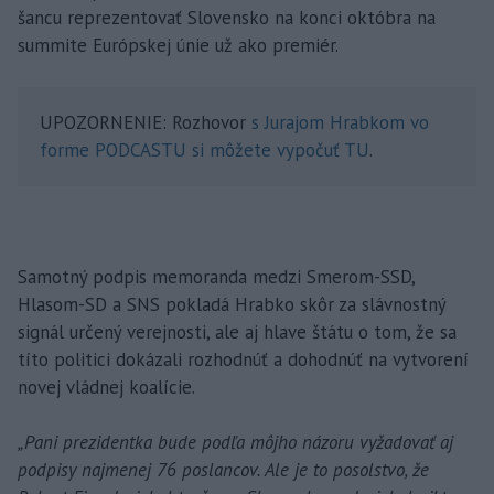
šancu reprezentovať Slovensko na konci októbra na
summite Európskej únie už ako premiér.
UPOZORNENIE: Rozhovor
s Jurajom Hrabkom vo
forme PODCASTU si môžete vypočuť TU
.
Samotný podpis memoranda medzi Smerom-SSD,
Hlasom-SD a SNS pokladá Hrabko skôr za slávnostný
signál určený verejnosti, ale aj hlave štátu o tom, že sa
títo politici dokázali rozhodnúť a dohodnúť na vytvorení
novej vládnej koalície.
„Pani prezidentka bude podľa môjho názoru vyžadovať aj
podpisy najmenej 76 poslancov. Ale je to posolstvo, že