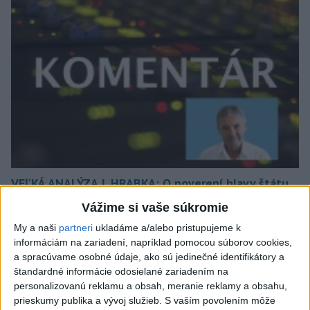
VEĽKÁ ANALÝZA J. HRABKA: O poverení hlavy štátu
Vážime si vaše súkromie
My a naši
partneri
ukladáme a/alebo pristupujeme k
informáciám na zariadení, napríklad pomocou súborov cookies,
a spracúvame osobné údaje, ako sú jedinečné identifikátory a
štandardné informácie odosielané zariadením na
personalizovanú reklamu a obsah, meranie reklamy a obsahu,
prieskumy publika a vývoj služieb.
S vaším povolením môže