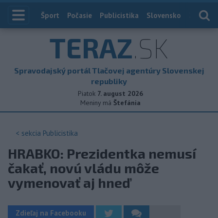
Index
Šport
Počasie
Publicistika
Slovensko
Zahranič
TERAZ
.SK
Spravodajský portál Tlačovej agentúry Slovenskej
republiky
Piatok
7. august 2026
Meniny má
Štefánia
< sekcia
Publicistika
HRABKO: Prezidentka nemusí
čakať, novú vládu môže
vymenovať aj hneď
Zdieľaj na Facebooku