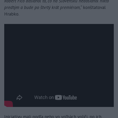
Robert Fico dosiahol to, čo na Slovensku nedosiahol nikto
predtým a bude po štvrtý krát premiérom,“
konštatoval
Hrabko.
Iniciatívu mali podľa neho vo voľbách voliči, po ich