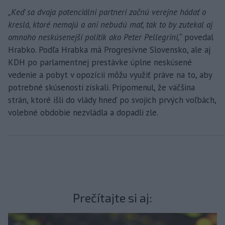
„Keď sa dvaja potenciálni partneri začnú verejne hádať o
kreslá, ktoré nemajú a ani nebudú mať, tak to by zutekal aj
omnoho neskúsenejší politik ako Peter Pellegrini,“
povedal
Hrabko. Podľa Hrabka má Progresívne Slovensko, ale aj
KDH po parlamentnej prestávke úplne neskúsené
vedenie a pobyt v opozícii môžu využiť práve na to, aby
potrebné skúsenosti získali. Pripomenul, že väčšina
strán, ktoré išli do vlády hneď po svojich prvých voľbách,
volebné obdobie nezvládla a dopadli zle.
Prečítajte si aj: