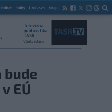
 Odber
Knihy
Útulkovo
Magazín
News Now
Archív
TASR
Televízna
publicistika
TASR
ky
Všetky relácie
a bude
 v EÚ