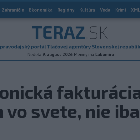
Zahraničie
Ekonomika
Regióny
Kultúra
Veda
Krimi
XML
TERAZ
.SK
pravodajský portál Tlačovej agentúry Slovenskej republi
Nedela
9. august 2026
Meniny má
Ľubomíra
ronická fakturáci
vo svete, nie iba