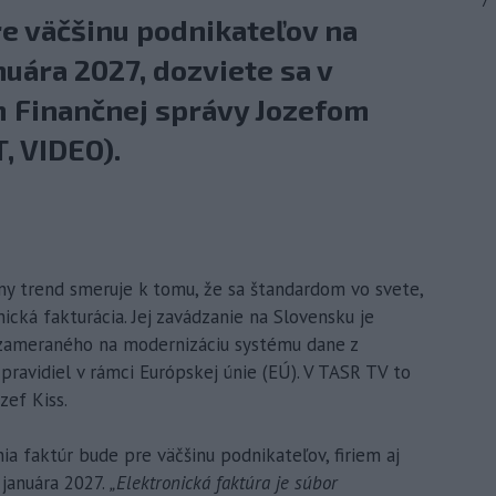
7
re väčšinu podnikateľov na
uára 2027, dozviete sa v
 Finančnej správy Jozefom
, VIDEO).
álny trend smeruje k tomu, že sa štandardom vo svete,
nická fakturácia. Jej zavádzanie na Slovensku je
 zameraného na modernizáciu systému dane z
pravidiel v rámci Európskej únie (EÚ). V TASR TV to
zef Kiss.
a faktúr bude pre väčšinu podnikateľov, firiem aj
 januára 2027.
„Elektronická faktúra je súbor