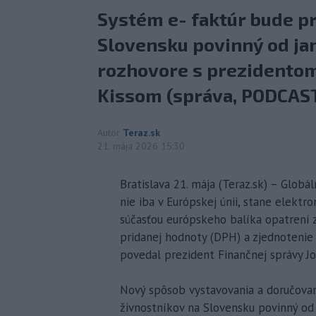
Systém e- faktúr bude p
Slovensku povinný od jan
rozhovore s prezidentom
Kissom (správa, PODCAST
Autor
Teraz.sk
21. mája 2026 15:30
Bratislava 21. mája (Teraz.sk) – Glob
nie iba v Európskej únii, stane elektro
súčasťou európskeho balíka opatrení
pridanej hodnoty (DPH) a zjednotenie 
povedal prezident Finančnej správy Jo
Nový spôsob vystavovania a doručovani
živnostníkov na Slovensku povinný od