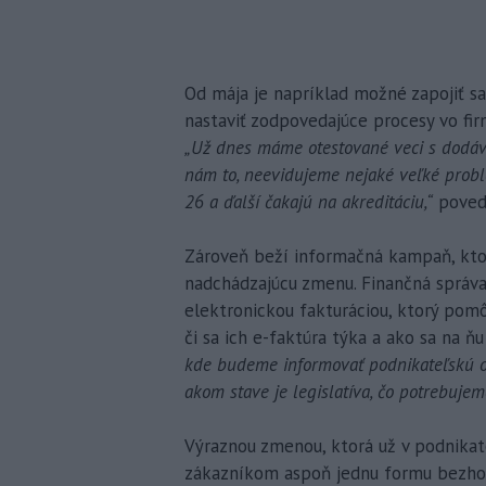
Od mája je napríklad možné zapojiť s
nastaviť zodpovedajúce procesy vo fir
„Už dnes máme otestované veci s dodáva
nám to, neevidujeme nejaké veľké probl
26 a ďalší čakajú na akreditáciu,“
poveda
Zároveň beží informačná kampaň, ktor
nadchádzajúcu zmenu. Finančná správa
elektronickou fakturáciou, ktorý pomô
či sa ich e-faktúra týka a ako sa na ňu 
kde budeme informovať podnikateľskú ob
akom stave je legislatíva, čo potrebuje
Výraznou zmenou, ktorá už v podnikate
zákazníkom aspoň jednu formu bezhoto