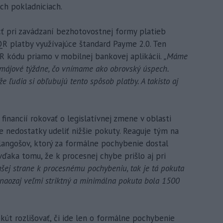
ých pokladniciach.
ť pri zavádzaní bezhotovostnej formy platieb
R platby využívajúce štandard Payme 2.0. Ten
 kódu priamo v mobilnej bankovej aplikácii.
„Máme
i májové týždne, čo vnímame ako obrovský úspech.
e ľudia si obľubujú tento spôsob platby. A takisto aj
financií rokovať o legislatívnej zmene v oblasti
e nedostatky udeliť nižšie pokuty. Reaguje tým na
langošov, ktorý za formálne pochybenie dostal
vďaka tomu, že k procesnej chybe prišlo aj pri
šej strane k procesnému pochybeniu, tak je tá pokuta
 naozaj veľmi striktný a minimálna pokuta bola 1500
kút rozlišovať, či ide len o formálne pochybenie