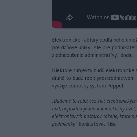
Elektronické faktúry podľa neho umožn
pre daňové úniky. „Ale pre podnikateľ
zjednodušenie administratívy,“ dodal.
Niektoré subjekty budú elektronické fa
druhé to budú robiť prostredníctvom t
využije európsky systém Peppol.
„Budeme to robiť cez sieť elektronickýc
bod, napríklad jeden komunikačný uzol, a
elektronických poštárov takého, ktorém
podmienky,“
konštatoval Kiss.