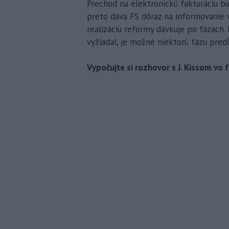
Prechod na elektronickú fakturáciu b
preto dáva FS dôraz na informovanie v
realizáciu reformy dávkuje po fázach.
vyžiadal, je možné niektorú fázu predĺ
Vypočujte si rozhovor s J. Kissom v