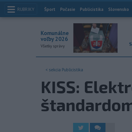
RUBRIKY
Index
Šport
Počasie
Publicistika
Slovensko
Komunálne
voľby 2026
S
Všetky správy
< sekcia
Publicistika
KISS: Elekt
štandardom 