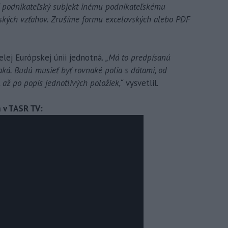
ať podnikateľský subjekt inému podnikateľskému
ských vzťahov. Zrušíme formu excelovských alebo PDF
lej Európskej únii jednotná.
„Má to predpísanú
aká. Budú musieť byť rovnaké polia s dátami, od
 až po popis jednotlivých položiek,“
vysvetlil.
 v TASR TV: