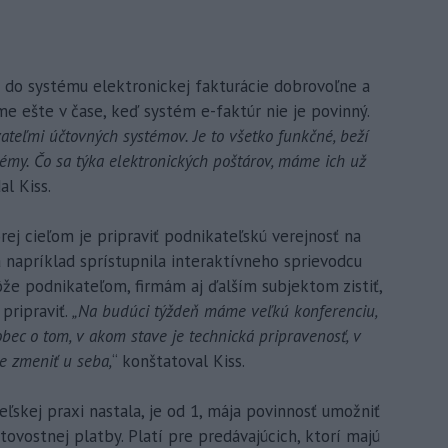
a do systému elektronickej fakturácie dobrovoľne a
me ešte v čase, keď systém e-faktúr nie je povinný.
teľmi účtovných systémov. Je to všetko funkčné, beží
émy. Čo sa týka elektronických poštárov, máme ich už
l Kiss.
ej cieľom je pripraviť podnikateľskú verejnosť na
 napríklad sprístupnila interaktívneho sprievodcu
že podnikateľom, firmám aj ďalším subjektom zistiť,
pripraviť.
„Na budúci týždeň máme veľkú konferenciu,
ec o tom, v akom stave je technická pripravenosť, v
me zmeniť u seba,
“ konštatoval Kiss.
ľskej praxi nastala, je od 1, mája povinnosť umožniť
vostnej platby. Platí pre predávajúcich, ktorí majú