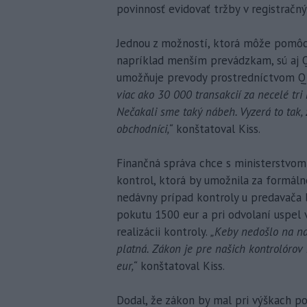
povinnosť evidovať tržby v registračn
Jednou z možností, ktorá môže pomôc
napríklad menším prevádzkam, sú aj Q
umožňuje prevody prostredníctvom QR
viac ako 30 000 transakcií za necelé tr
Nečakali sme taký nábeh. Vyzerá to tak, ž
obchodníci,“
konštatoval Kiss.
Finančná správa chce s ministerstvom 
kontrol, ktorá by umožnila za formáln
nedávny prípad kontroly u predavača 
pokutu 1500 eur a pri odvolaní uspel 
realizácii kontroly.
„Keby nedošlo na na
platná. Zákon je pre našich kontrolórov
eur,“
konštatoval Kiss.
Dodal, že zákon by mal pri výškach po