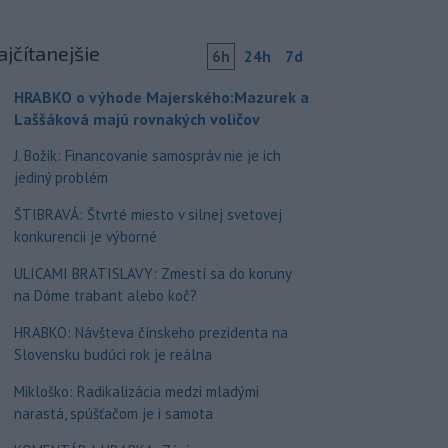
ajčítanejšie
6h
24h
7d
HRABKO o výhode Majerského:Mazurek a
Laššáková majú rovnakých voličov
J. Božik: Financovanie samospráv nie je ich
jediný problém
ŠTIBRAVÁ: Štvrté miesto v silnej svetovej
konkurencii je výborné
ULICAMI BRATISLAVY: Zmestí sa do koruny
na Dóme trabant alebo koč?
HRABKO: Návšteva čínskeho prezidenta na
Slovensku budúci rok je reálna
Mikloško: Radikalizácia medzi mladými
narastá, spúšťačom je i samota