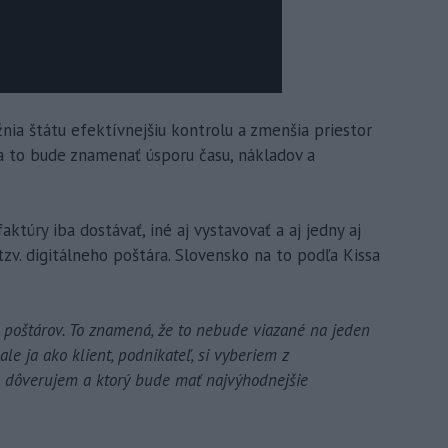
ia štátu efektívnejšiu kontrolu a zmenšia priestor
a to bude znamenať úsporu času, nákladov a
ktúry iba dostávať, iné aj vystavovať a aj jedny aj
zv. digitálneho poštára. Slovensko na to podľa Kissa
h poštárov. To znamená, že to nebude viazané na jeden
le ja ako klient, podnikateľ, si vyberiem z
u dôverujem a ktorý bude mať najvýhodnejšie