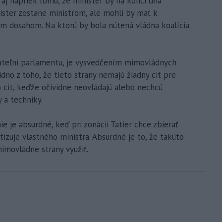
 aj napriek tomu, že minister by na konci dňa
nister zostane ministrom, ale mohli by mať k
ým dosahom. Na ktorú by bola nútená vládna koalícia
dateľni parlamentu, je vysvedčením mimovládnych
dno z toho, že tieto strany nemajú žiadny cit pre
o cit, keďže očividne neovládajú alebo nechcú
 a techniky.
e je absurdné, keď pri zonácii Tatier chce zbierať
itizuje vlastného ministra. Absurdné je to, že takúto
imovládne strany využiť.