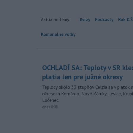
Aktuálne témy:
Kvízy
Podcasty
Rok Ľ.Š
Komunálne voľby
OCHLADÍ SA: Teploty v SR kle
platia len pre južné okresy
Teploty okolo 33 stupňov Celzia sa v piatok 
okresoch Komárno, Nové Zámky, Levice, Krupin
Lučenec.
dnes 8:08