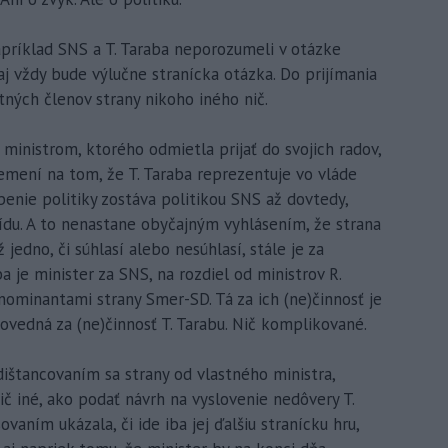
príklad SNS a T. Taraba neporozumeli v otázke
 aj vždy bude výlučne stranícka otázka. Do prijímania
tných členov strany nikoho iného nič.
 ministrom, ktorého odmietla prijať do svojich radov,
nemení na tom, že T. Taraba reprezentuje vo vláde
benie politiky zostáva politikou SNS až dovtedy,
ídu. A to nenastane obyčajným vyhlásením, že strana
 jedno, či súhlasí alebo nesúhlasí, stále je za
a je minister za SNS, na rozdiel od ministrov R.
e nominantami strany Smer-SD. Tá za ich (ne)činnosť je
vedná za (ne)činnosť T. Tarabu. Nič komplikované.
 dištancovaním sa strany od vlastného ministra,
iné, ako podať návrh na vyslovenie nedôvery T.
vaním ukázala, či ide iba jej ďalšiu stranícku hru,