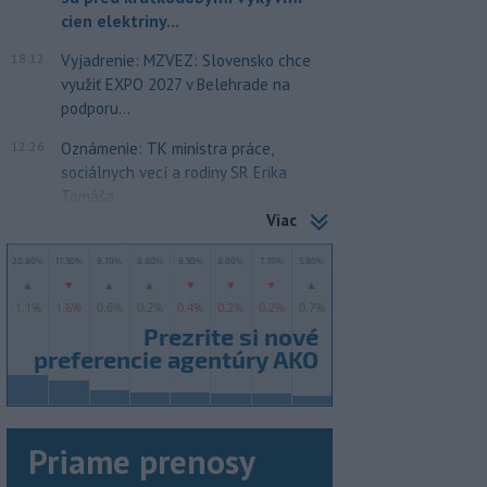
cien elektriny...
18:12
Vyjadrenie: MZVEZ: Slovensko chce
využiť EXPO 2027 v Belehrade na
podporu...
12:26
Oznámenie: TK ministra práce,
sociálnych vecí a rodiny SR Erika
Tomáša
Viac
Priame prenosy