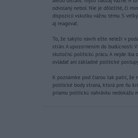
alebo dištanc myslí naozaj vážne. A to
odvolaný nebol. Nie je dôležité, či mi
dispozícii vskutku vážnu tému. S veľk
aj reagovať.
To, že takýto návrh ešte neleží v po
strán. A upozornením do budúcnosti. Vi
skutočnú politickú prácu. A nejde iba 
ovládať ani základné politické postupy
K poznámke pod čiarou tak patrí, že ni
politické body strana, ktorá pre ňu kr
priamu politickú nahrávku nedokážu m