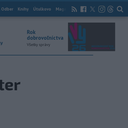
 Odber
Knihy
Útulkovo
Magazín
News Now
Archív
TASR
Rok
dobrovoľníctva
ky
Všetky správy
ter