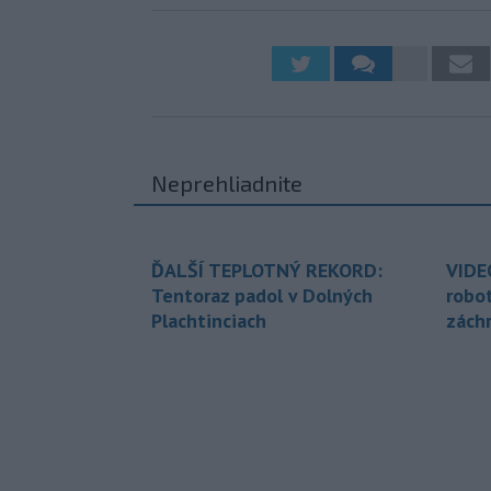
Neprehliadnite
ĎALŠÍ TEPLOTNÝ REKORD:
VIDE
Tentoraz padol v Dolných
robo
Plachtinciach
zách