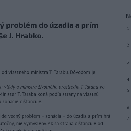
N
ný problém do úzadia a prím
1
še J. Hrabko.
2
3
 od vlastného ministra T. Tarabu. Dôvodom je
4
vlády a ministra životného prostredia T. Tarabu vo
5
inister T. Taraba koná podľa strany na vlastnú
 zonácie dištancuje.
6
 ide vecný problém – zonácia – do úzadia a prím hrá
7
kutočný, nie vymyslený. Ak sa strana dištancuje od
Ani o zvyk. Ale o politiku.