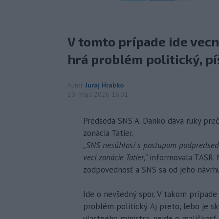
V tomto prípade ide vec
hrá problém politický, pí
Autor
Juraj Hrabko
20. mája 2026 16:01
Predseda SNS A. Danko dáva ruky preč
zonácia Tatier.
„SNS nesúhlasí s postupom podpredsedu 
veci zonácie Tatier,“
informovala TASR. M
zodpovednosť a SNS sa od jeho návrhu
Ide o nevšedný spor. V takom prípade
problém politický. Aj preto, lebo je s
vlastného ministra, nejde o maličkosť. 