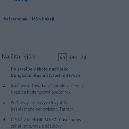
Referendum
MS v hokeji
Najčítanejšie
6h
24h
7d
Po streľbe v škole neďaleko
1
Bangkoku hlásia štyroch mŕtvych
2
Kruhová križovatka v Poprade v smere z
Hozelca bude hotová budúci rok
3
Prešovský kraj vyzýva k využitiu
bezplatného parkoviska v Tatrách
4
ÚPLNÉ ZATMENIE SLNKA: Časť Európy
zahalí tma, hrozia dôsledky