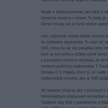
Nejde o nedorozumenie, ako keď si na
členstva ministra v strane. To bola, je
členov strany nie je totiž okrem samo
Isto, vzájomné vzťahy medzi stranou a
to rozhodne neposilnilo. To však nič 
SNS, ktorá ho do nej posadila. Jeho ro
kým sa ich cesty a vzťahy úplne neroz
s postupom ministra nesúhlasí. Je totiž
ministra politicky zodpovedná. T. Tarab
Huliaka či S. Migaľa, ktorí sú vo vlád
zodpovedná rovnako, ako je SNS zodpo
Ak nastane situácia, ako v súvislosti s
mimovládnym poslancom nezostáva nič 
Tarabovi. Aby SNS v parlamente a hlaso