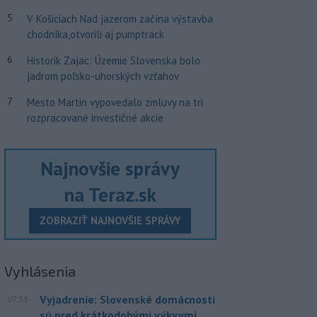
5
V Košiciach Nad jazerom začína výstavba
chodníka,otvorili aj pumptrack
6
Historik Zajac: Územie Slovenska bolo
jadrom poľsko-uhorských vzťahov
7
Mesto Martin vypovedalo zmluvy na tri
rozpracované investičné akcie
Najnovšie správy
na Teraz.sk
ZOBRAZIŤ NAJNOVŠIE SPRÁVY
Vyhlásenia
Vyjadrenie: Slovenské domácnosti
07:55
sú pred krátkodobými výkyvmi