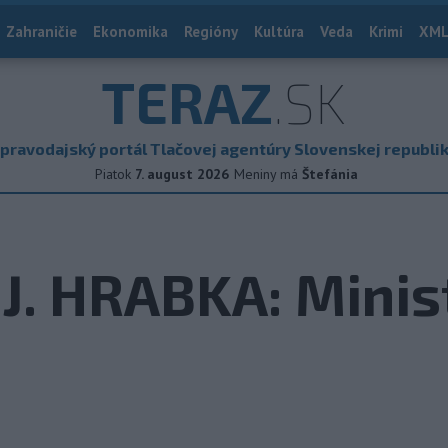
Zahraničie
Ekonomika
Regióny
Kultúra
Veda
Krimi
XML
TERAZ
.SK
pravodajský portál Tlačovej agentúry Slovenskej republi
Piatok
7. august 2026
Meniny má
Štefánia
. HRABKA: Minis