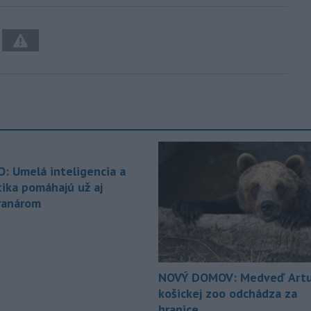
O: Umelá inteligencia a
tika pomáhajú už aj
ranárom
NOVÝ DOMOV: Medveď Artu
košickej zoo odchádza za
hranice