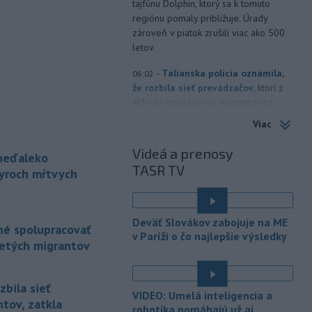
tajfúnu Dolphin, ktorý sa k tomuto
regiónu pomaly približuje. Úrady
zároveň v piatok zrušili viac ako 500
letov.
-
Talianska polícia oznámila,
06:02
že rozbila sieť prevádzačov,
ktorí z
Alžírska dopravovali migrantov na
ostrov Sardínia. Pri raziách zatkla
Viac
osem ľudí, informuje TASR podľa
správy agentúry AFP.
Videá a prenosy
 neďaleko
TASR TV
-
Pri pobreží Ománu hrozí
tyroch mŕtvych
21:58
ekologická katastrofa pre únik
čoraz
väčšieho množstva ropy z
tankera, ktorý narazil na plytčinu v
Deväť Slovákov zabojuje na ME
né spolupracovať
blízkosti prírodnej rezervácie.
v Paríži o čo najlepšie výsledky
letých migrantov
-
Zdravotné ťažkosti po
21:22
kontakte s neznámou látkou na
termálnom
kúpalisku v Diakovciach v
zbila sieť
VIDEO: Umelá inteligencia a
okrese Šaľa malo 16 osôb. Záchranná
tov, zatkla
robotika pomáhajú už aj