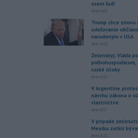
osem ľudí
dnes 6:02
Trump chce znovu 
udeľovanie občian
narodeným v USA
dnes 6:10
Zelenskyj: Vláda 
poľnohospodárom, k
ruské útoky
dnes 6:12
V Argentíne protes
návrhu zákona o 
vlastníctve
dnes 8:17
V prípade zmiznuti
Mexiku zatkli býv
dnes 6:22