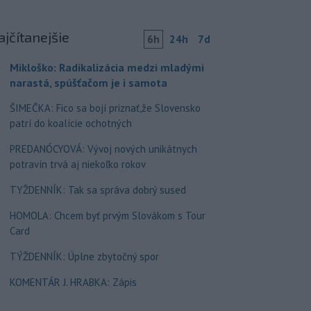
ajčítanejšie
6h
24h
7d
Mikloško: Radikalizácia medzi mladými
narastá, spúšťačom je i samota
ŠIMEČKA: Fico sa bojí priznať,že Slovensko
patrí do koalície ochotných
PREDANÓCYOVÁ: Vývoj nových unikátnych
potravín trvá aj niekoľko rokov
TYŽDENNÍK: Tak sa správa dobrý sused
HOMOLA: Chcem byť prvým Slovákom s Tour
Card
TÝŽDENNÍK: Úplne zbytočný spor
KOMENTÁR J. HRABKA: Zápis