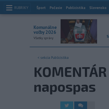
RUBRIKY
Index
Šport
Počasie
Publicistika
Slovensko
Komunálne
voľby 2026
S
Všetky správy
< sekcia
Publicistika
KOMENTÁR J
napospas