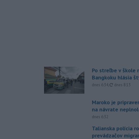
Po streľbe v škole
Bangkoku hlásia š
aktualizované
dnes 6:34
,
dnes 8:13
Maroko je priprave
na návrate neplno
dnes 6:32
Talianska polícia ro
prevádzačov migran