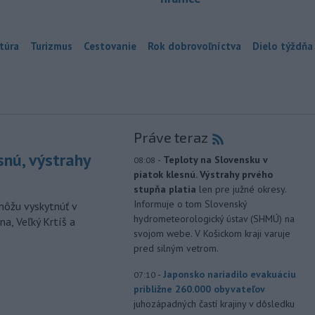
túra
Turizmus
Cestovanie
Rok dobrovoľníctva
Dielo týždňa
Práve teraz
snú, výstrahy
-
Teploty na Slovensku v
08:08
piatok klesnú. Výstrahy prvého
stupňa platia
len pre južné okresy.
Informuje o tom Slovenský
môžu vyskytnúť v
hydrometeorologický ústav (SHMÚ) na
a, Veľký Krtíš a
svojom webe. V Košickom kraji varuje
pred silným vetrom.
-
Japonsko nariadilo evakuáciu
07:10
približne 260.000 obyvateľov
juhozápadných častí krajiny v dôsledku